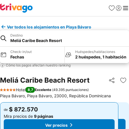
Favoritos
Iniciar 
Me
Ver todos los alojamientos en Playa Bávaro
Destino
Meliá Caribe Beach Resort
Check-in/out
Huéspedes/habitaciones
Fechas
2 huéspedes, 1 habitación
Cómo los pagos afectan nuestro ranking
Meliá Caribe Beach Resort
Compartir
Ag
Hotel
8,7
Excelente
(
49.395 puntuaciones
)
5 Estrellas
Playa Bávaro, Playa Bávaro, 23000, República Dominicana
$ 872.570
$ 872.570
de
de
Mira precios de
9 páginas
Mira precios de
9 páginas
Ver precios
Ver precios