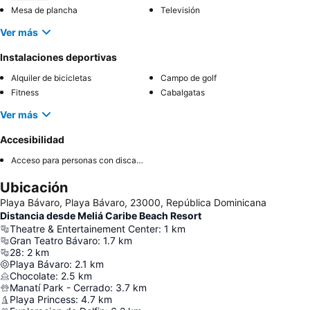
Mesa de plancha
Televisión
Ver más
Instalaciones deportivas
Alquiler de bicicletas
Campo de golf
Fitness
Cabalgatas
Ver más
Accesibilidad
Acceso para personas con discapacidad
Ubicación
Playa Bávaro, Playa Bávaro, 23000, República Dominicana
Distancia desde Meliá Caribe Beach Resort
Theatre & Entertainement Center
:
1
km
Gran Teatro Bávaro
:
1.7
km
28
:
2
km
Playa Bávaro
:
2.1
km
Chocolate
:
2.5
km
Manatí Park - Cerrado
:
3.7
km
Playa Princess
:
4.7
km