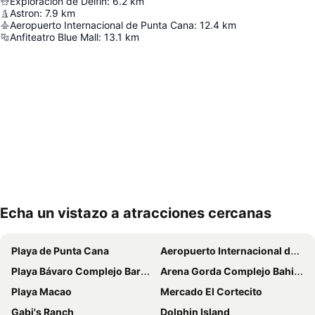
Exploracion de Delfin
:
6.2
km
Astron
:
7.9
km
Aeropuerto Internacional de Punta Cana
:
12.4
km
Anfiteatro Blue Mall
:
13.1
km
Echa un vistazo a atracciones cercanas
Ampliar mapa
Playa de Punta Cana
Aeropuerto Internacional de Punta Cana
Playa Bávaro Complejo Barceló Bávaro
Arena Gorda Complejo Bahia Principe Bavaro
Playa Macao
Mercado El Cortecito
Gabi's Ranch
Dolphin Island