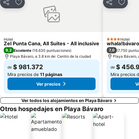
Compartir
Agregar a favoritos
Compartir
Agregar
Hotel
Hotel
4 Estrellas
Zel Punta Cana, All Suites - All inclusive
whala!bávar
9,2
7,0
Excelente
(
16.630 puntuaciones
)
(
7.750 puntu
Playa Bávaro, a 3.8 km de: Centro de la ciudad
Playa Bávaro, 
$ 981.372
$ 456.
de
de
Mira precios de
11 páginas
Mira precios 
Ver precios
V
Ver todos los alojamientos en Playa Bávaro
Otros hospedajes en Playa Bávaro