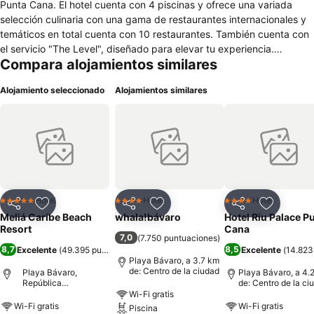
Punta Cana. El hotel cuenta con 4 piscinas y ofrece una variada
selección culinaria con una gama de restaurantes internacionales y
temáticos en total cuenta con 10 restaurantes. También cuenta con
el servicio "The Level", diseñado para elevar tu experiencia.
Compara alojamientos similares
Sumérgete en nuestro YHI Spa, donde podrás disfrutar de
tratamientos de belleza, bienestar y salud ideales para todas las
Alojamiento seleccionado
Alojamientos similares
edades. También puedes pasar el día en el Splash Island Water
Park, completo con piscinas y toboganes para que los más
pequeños disfruten, e incluso puedes disfrutar de un picnic dentro
del parque acuático en O'Grille. Además, nuestro Centro de
Convenciones abarca 15,767 pies cuadrados y consta de 10 salas
de reuniones, con una capacidad máxima de hasta 1,510 personas.
Hotel
Hotel
Hotel
5 Estrellas
4 Estrellas
4 Estrellas
Compartir
Agregar a favoritos
Compartir
Agregar a favoritos
Compartir
Agregar 
Meliá Caribe Beach
whala!bávaro
Hotel Riu Palace P
Resort
Cana
7,0
(
7.750 puntuaciones
)
8,7
8,5
Excelente
(
49.395 puntuaciones
)
Excelente
(
14.823
Playa Bávaro, a 3.7 km
de: Centro de la ciudad
Playa Bávaro,
Playa Bávaro, a 4.
República
de: Centro de la ci
Dominicana
Wi-Fi gratis
Wi-Fi gratis
Wi-Fi gratis
Piscina