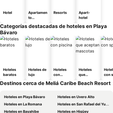
Hotel
Apartamen
Resorts
Apart-
to
hotel
amueblad
Categorías destacadas de hoteles en Playa
o
Bávaro
Hoteles
Hoteles de
Hoteles
Hoteles
Hote
baratos
lujo
con
que
con 
piscina
aceptan
Destinos cerca de Meliá Caribe Beach Resort
mascotas
Hoteles en Playa Bávaro
Hoteles en Uvero Alto
Hoteles en La Romana
Hoteles en San Rafael del Yuma
Hoteles en Bayahibe
Hoteles en Higüey