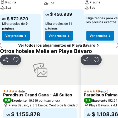
Piscina
Piscina
Spa
Spa
Spa
$ 456.939
de
$ 872.570
Elige fechas para ve
de
los precios exactos
Mira precios de
9
Mira precios de
11
páginas
páginas
Ver precios
Ver precios
Ver precios
Ver todos los alojamientos en Playa Bávaro
Otros hoteles Melia en Playa Bávaro
Compartir
Agregar a favoritos
Compartir
Agregar a 
Hotel
Resort
5 Estrellas
5 Estrellas
Paradisus Grand Cana - All Suites
Paradisus Palma 
8,8
9,2
Excelente
(
19.519 puntuaciones
)
Excelente
(
52.24
Playa Bávaro, a 3.3 km de: Centro de la ciudad
Playa Bávaro, a 4.1
$ 1.155.878
$ 1.108.3
de
de