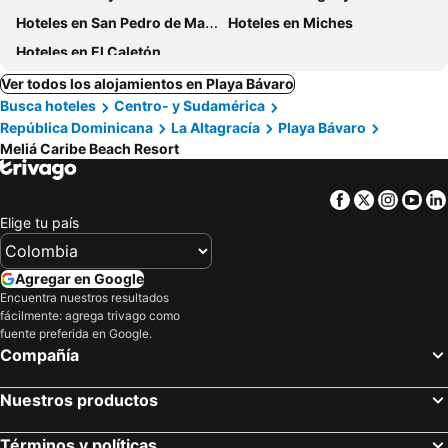
Hoteles en San Pedro de Macoris
Hoteles en Miches
Hoteles en El Caletón
Ver todos los alojamientos en Playa Bávaro
Busca hoteles
Centro- y Sudamérica
República Dominicana
La Altagracía
Playa Bávaro
Meliá Caribe Beach Resort
Facebook
Twitter
Insta
Yo
Elige tu país
Agregar en Google
Encuentra nuestros resultados
fácilmente: agrega trivago como
fuente preferida en Google.
Compañía
Nuestros productos
Términos y políticas