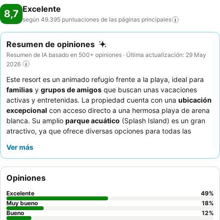
Excelente
8,7
según 49.395 puntuaciones de las páginas
principales
Resumen de opiniones
Resumen de IA basado en 500+ opiniones · Última actualización: 29 May
2026
Este resort es un animado refugio frente a la playa, ideal para
familias
y
grupos de amigos
que buscan unas vacaciones
activas y entretenidas. La propiedad cuenta con una
ubicación
excepcional
con acceso directo a una hermosa playa de arena
blanca. Su amplio
parque acuático
(Splash Island) es un gran
atractivo, ya que ofrece diversas opciones para todas las
edades. Los huéspedes elogian constantemente la amabilidad y
Ver más
la disposición del personal, especialmente en la sección
exclusiva The Level, y destacan la calidad de la variada oferta
del bufé principal y la fruta fresca. Para una experiencia más
Opiniones
exclusiva, considere mejorar a la
experiencia The Level
para
obtener un servicio de buggy personalizado y acceso a áreas
Excelente
49
%
de playa exclusivas.
Muy bueno
18
%
Bueno
12
%