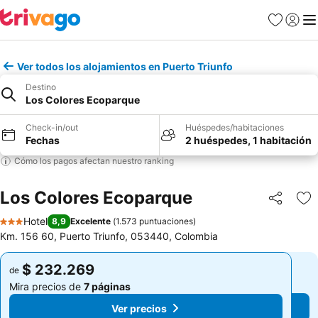
Favoritos
Iniciar 
Me
Ver todos los alojamientos en Puerto Triunfo
Destino
Los Colores Ecoparque
Check-in/out
Huéspedes/habitaciones
Fechas
2 huéspedes, 1 habitación
Cómo los pagos afectan nuestro ranking
Los Colores Ecoparque
Compartir
Ag
Hotel
8,9
Excelente
(
1.573 puntuaciones
)
3 Estrellas
Km. 156 60, Puerto Triunfo, 053440, Colombia
$ 232.269
$ 232.269
de
de
Mira precios de
7 páginas
Mira precios de
7 páginas
Ver precios
Ver precios