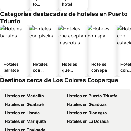
to
hotel
amueblad
Categorías destacadas de hoteles en Puerto
o
Triunfo
Hoteles
Hoteles
Hoteles
Hoteles
Hote
baratos
con
que
con spa
con
piscina
aceptan
esta
Destinos cerca de Los Colores Ecoparque
mascotas
mien
Hoteles en Medellín
Hoteles en Puerto Triunfo
Hoteles en Guatapé
Hoteles en Guaduas
Hoteles en Honda
Hoteles en Rionegro
Hoteles en Mariquita
Hoteles en La Dorada
Hoteles en Envigado