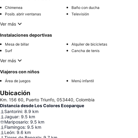
Chimenea
Baño con ducha
Posib. abrir ventanas
Televisión
Ver más
Instalaciones deportivas
Mesa de billar
Alquiler de bicicletas
Surf
Cancha de tenis
Ver más
Viajeros con niños
Área de juegos
Menú infantil
Ubicación
Km. 156 60, Puerto Triunfo, 053440, Colombia
Distancia desde Los Colores Ecoparque
Santorini
:
8.9
km
Jaguar
:
9.5
km
Mariposario
:
9.5
km
Flamingos
:
9.5
km
León
:
9.6
km
Tigres de Bengala
:
9.7
km