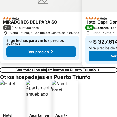
Hotel
Hotel
3 Estrellas
5 Estrellas
MIRADORES DEL PARAISO
Hotel Capri Dor
7,4
8,9
(
877 puntuaciones
)
Excelente
(
1.45
Puerto Triunfo, a 10.5 km de: Centro de la ciudad
Puerto Triunfo, a 
Elige fechas para ver los precios
$ 327.61
de
exactos
Mira precios de
Ver precios
Ver
Ver todos los alojamientos en Puerto Triunfo
Otros hospedajes en Puerto Triunfo
Hotel
Apartamen
Apart-