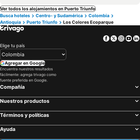
Ver todos los alojamientos en Puerto Triunfo
Busca hoteles
Centro- y Sudamérica
Colombia
Antioquia
Puerto Triunfo
Los Colores Ecoparque
Facebook
Twitter
Insta
Yo
Elige tu país
Agregar en Google
Encuentra nuestros resultados
fácilmente: agrega trivago como
fuente preferida en Google.
Compañía
Nuestros productos
Términos y políticas
Ayuda