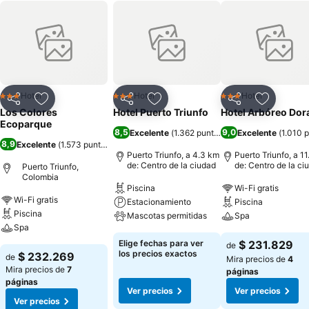
Hotel
Hotel
Hotel
3 Estrellas
3 Estrellas
3 Estrellas
Compartir
Agregar a favoritos
Compartir
Agregar a favoritos
Compartir
Agregar 
Los Colores
Hotel Puerto Triunfo
Hotel Arbóreo Dor
Ecoparque
8,5
9,0
Excelente
(
1.362 puntuaciones
Excelente
)
(
1.010 
8,9
Excelente
(
1.573 puntuaciones
)
Puerto Triunfo, a 4.3 km
Puerto Triunfo, a 1
de: Centro de la ciudad
de: Centro de la ci
Puerto Triunfo,
Colombia
Piscina
Wi-Fi gratis
Wi-Fi gratis
Estacionamiento
Piscina
Piscina
Mascotas permitidas
Spa
Spa
Elige fechas para ver
$ 231.829
de
los precios exactos
$ 232.269
de
Mira precios de
4
Mira precios de
7
páginas
páginas
Ver precios
Ver precios
Ver precios