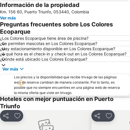
Información de la propiedad
Km. 156 60, Puerto Triunfo, 053440, Colombia
Ver más
Preguntas frecuentes sobre Los Colores
Ecoparque
¿Los Colores Ecoparque tiene área de piscina?
¿Se permiten mascotas en Los Colores Ecoparque?
¿Hay estacionamiento disponible en Los Colores Ecoparque?
¿A qué hora es el check-in y check-out en Los Colores Ecoparque?
¿Dónde está ubicado Los Colores Ecoparque?
Ver más
Los precios y la disponibilidad que recibe trivago de las páginas
web de reserva cambian de manera constante. Por lo tanto, es
posible que no siempre encuentres en una página web de reserva
la misma oferta que viste en trivago.
Hoteles con mejor puntuación en Puerto
Triunfo
Compartir
Agregar a favoritos
Compartir
Agregar a