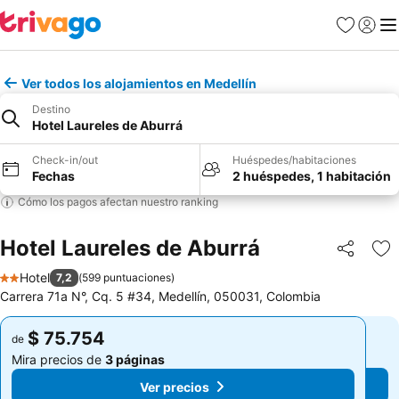
Favoritos
Iniciar 
Me
Ver todos los alojamientos en Medellín
Destino
Hotel Laureles de Aburrá
Check-in/out
Huéspedes/habitaciones
Fechas
2 huéspedes, 1 habitación
Cómo los pagos afectan nuestro ranking
Hotel Laureles de Aburrá
Compartir
Ag
Hotel
7,2
(
599 puntuaciones
)
2 Estrellas
Carrera 71a N°, Cq. 5 #34, Medellín, 050031, Colombia
$ 75.754
$ 75.754
de
de
Mira precios de
3 páginas
Mira precios de
3 páginas
Ver precios
Ver precios