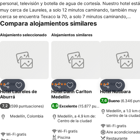
personal, televisión y botella de agua de cortesía. Nuestro hotel está
muy cerca de Laureles, a solo 12 minutos caminando, también muy
cerca se encuentra Texaco la 70, a solo 7 minutos caminando,
Compara alojamientos similares
Estación Metro Estadio a 1.3 km, Centro comercial Unicentro a 1.7
km, Estadio A. Girardot a 1.7 km, Estación Metro Suramericana a 1.9
Alojamiento seleccionado
Alojamientos similares
km, Éxito de Colombia a 2.2 km, Plaza Mayor a 2.5 km, Terminal del
Norte a 7.0 km. El aeropuerto más cercano es el Aeropuerto JMC
que se encuentra ubicado a 37 minutos
Hotel
Hotel
Hotel
2 Estrellas
5 Estrellas
3 Estrellas
Compartir
Agregar a favoritos
Compartir
Agregar a favoritos
Compartir
Agregar 
Hotel Laureles de
Hotel Dann Carlton
Hotel Nutibara
Aburrá
Medellin
7,6
Bueno
(
6.346 pun
7,2
8,9
(
599 puntuaciones
)
Excelente
(
15.877 puntuaciones
)
Medellín, a 1.0 km 
Centro de la ciuda
Medellín, Colombia
Medellín, a 4.9 km de:
Centro de la ciudad
Wi-Fi gratis
Wi-Fi gratis
Aire acondicionado
Wi-Fi gratis
Piscina
Restaurante