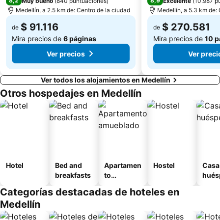
8,2
8,9
Muy bueno
(
840 puntuaciones
)
Excelente
(
10.987 p
Medellín, a 2.5 km de: Centro de la ciudad
Medellín, a 5.3 km de:
$ 91.116
$ 270.581
de
de
Mira precios de
6 páginas
Mira precios de
10 p
Ver precios
Ver preci
Ver todos los alojamientos en Medellín
Otros hospedajes en Medellín
Hotel
Bed and
Apartamen
Hostel
Casa
breakfasts
to
hués
amueblad
Categorías destacadas de hoteles en
o
Medellín