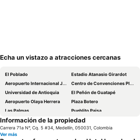
Echa un vistazo a atracciones cercanas
Ampliar mapa
El Poblado
Estadio Atanasio Girardot
Aeropuerto Internacional José María Córdova
Centro de Convenciones Plaza Mayor
Universidad de Antioquia
El Peñón de Guatapé
Aeropuerto Olaya Herrera
Plaza Botero
Las Palmas
Pueblito Paisa
Información de la propiedad
Parque Comercial El Tesoro
Centro Comercial Oviedo
Carrera 71a N°, Cq. 5 #34, Medellín, 050031, Colombia
Parque Lleras
Comfama Rionegro - Pueblo Tutucán
Ver más
Feria de las Flores
Parque Explora