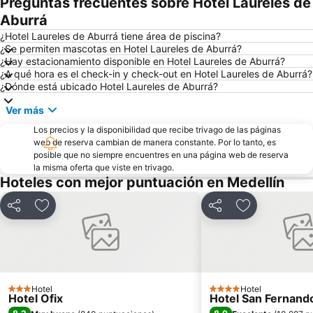
Preguntas frecuentes sobre Hotel Laureles de
Jardín Botánico Joaquín Antonio Uribe
Parque de las Luces
Aburrá
Parque de los Pies Descalzos
Parque de los Deseos
¿Hotel Laureles de Aburrá tiene área de piscina?
¿Se permiten mascotas en Hotel Laureles de Aburrá?
El Prado
Valle de Llanogrande
¿Hay estacionamiento disponible en Hotel Laureles de Aburrá?
¿A qué hora es el check-in y check-out en Hotel Laureles de Aburrá?
La Avanzada
Parque San Antonio
¿Dónde está ubicado Hotel Laureles de Aburrá?
Parque el Berrío
Cerro Nutibara
Ver más
Popular
Basílica Menor Nuestra Señora de la Candelaria
Los precios y la disponibilidad que recibe trivago de las páginas
Parque Zoológico Santa Fe
Edificio Coltejer
web de reserva cambian de manera constante. Por lo tanto, es
posible que no siempre encuentres en una página web de reserva
Parque Arvi
Medellin Christmas Lighting
la misma oferta que viste en trivago.
La Torre
Plaza de Cisneros
Hoteles con mejor puntuación en Medellín
Calle Carabobo
Planetario de Medellín
Compartir
Agregar a favoritos
Compartir
Agregar a fav
Granizal
Villa Guadalupe
San Pablo
Museo de Antioquia
El Compromiso
Aldea Pablo VI
Carpinelo
Las Campanas
Hotel
Hotel
3 Estrellas
4 Estrellas
Hotel Ofix
Hotel San Fernand