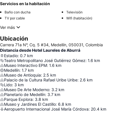
Servicios en la habitación
Baño con ducha
Televisión
TV por cable
Wifi (habitación)
Ver más
Ubicación
Carrera 71a N°, Cq. 5 #34, Medellín, 050031, Colombia
Distancia desde Hotel Laureles de Aburrá
Estadio
:
0.7
km
Teatro Metropolitano José Gutiérrez Gómez
:
1.6
km
Museo Interactivo EPM
:
1.6
km
Medellín
:
1.7
km
Museo de Antioquia
:
2.5
km
Palacio de la Cultura Rafael Uribe Uribe
:
2.6
km
Lido
:
3
km
Museo De Arte Moderno
:
3.2
km
Planetario de Medellín
:
3.7
km
Parque Explora
:
3.8
km
Museo y Jardines El Castillo
:
6.8
km
Aeropuerto Internacional José María Córdova
:
20.4
km