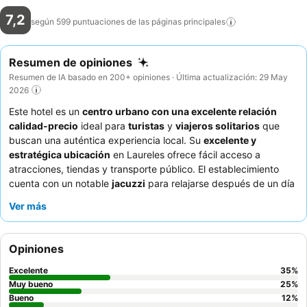
7,2
según 599 puntuaciones de las páginas
principales
Resumen de opiniones
Resumen de IA basado en 200+ opiniones · Última actualización: 29 May
2026
Este hotel es un
centro urbano con una excelente relación
calidad-precio
ideal para
turistas
y
viajeros solitarios
que
buscan una auténtica experiencia local. Su
excelente y
estratégica ubicación
en Laureles ofrece fácil acceso a
atracciones, tiendas y transporte público. El establecimiento
cuenta con un notable
jacuzzi
para relajarse después de un día
de exploración. Los huéspedes elogian constantemente al
Ver más
personal atento y amable
y los
auténticos platos regionales
del restaurante, especialmente la bandeja paisa. Para una
estancia más tranquila, considere solicitar una habitación que no
Opiniones
dé a las zonas comunes.
Excelente
35
%
Muy bueno
25
%
Bueno
12
%