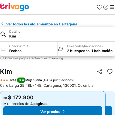
Favoritos
Iniciar 
Me
Ver todos los alojamientos en Cartagena
Destino
Kim
Check-in/out
Huéspedes/habitaciones
Fechas
2 huéspedes, 1 habitación
Cómo los pagos afectan nuestro ranking
Kim
Compartir
Ag
Hotel
8,4
Muy bueno
(
4.454 puntuaciones
)
3 Estrellas
Calle Larga 25 #8b- 145, Cartagena, 130001, Colombia
$ 172.900
$ 172.900
de
de
Mira precios de
4 páginas
Mira precios de
4 páginas
Ver precios
Ver precios