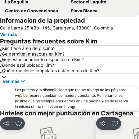
La Boquilla
Sector el Laguito
Centro de Convenciones
Playa Blanca
Información de la propiedad
Tierra Bomba
El Barrio Manga y sus Casonas
Calle Larga 25 #8b- 145, Cartagena, 130001, Colombia
Isla Rosario
Castillo de San Felipe de Barajas
Ver más
Torre del Reloj
Estadio Jaime Morón
Preguntas frecuentes sobre Kim
Cerro de la Popa
Baluarte de Santa Catalina y el de Santa Clara
¿Kim tiene área de piscina?
¿Se permiten mascotas en Kim?
Muelle de los Pegasos
Plaza de Bolívar
¿Hay estacionamiento disponible en Kim?
Monumento de los Zapatos Viejos
Museo Histórico - Palacio de la Inquisición
¿Dónde está ubicado Kim?
¿Qué atracciones populares están cerca de Kim?
Las Bóvedas
Parque Nacional Natural Corales del Rosario
Ver más
Catedral de Santa Catalina de Alejandría
Plaza de la Aduana
Los precios y la disponibilidad que recibe trivago de las páginas
Plaza de los Coches
San Pedro Claver
web de reserva cambian de manera constante. Por lo tanto, es
Parque Nacional Corales del Rosario
Museo de Arte Moderno
posible que no siempre encuentres en una página web de reserva
la misma oferta que viste en trivago.
Teatro Colón
Hoteles con mejor puntuación en Cartagena
Compartir
Agregar a favoritos
Compartir
Agregar a 