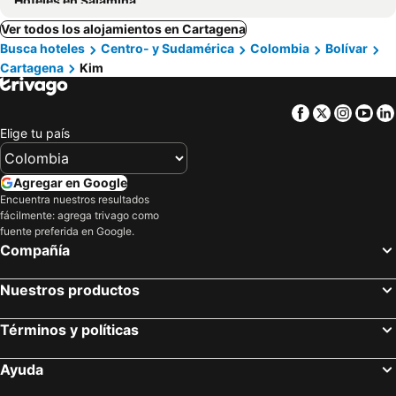
Hoteles en Salamina
Ver todos los alojamientos en Cartagena
Busca hoteles
Centro- y Sudamérica
Colombia
Bolívar
Cartagena
Kim
Facebook
Twitter
Insta
Yo
Elige tu país
Agregar en Google
Encuentra nuestros resultados
fácilmente: agrega trivago como
fuente preferida en Google.
Compañía
Nuestros productos
Términos y políticas
Ayuda