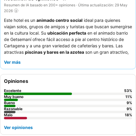
Resumen de IA basado en 200+ opiniones · Última actualización: 29 May
2026
Este hotel es un
animado centro social
ideal para quienes
viajan solos, grupos de amigos y turistas que buscan sumergirse
en la cultura local. Su
ubicación perfecta
en el animado barrio
de Getsemaní ofrece fácil acceso a pie al centro histórico de
Cartagena y a una gran variedad de cafeterías y bares. Las
atractivas
piscinas y bares en la azotea
son un gran atractivo,
ya que ofrecen refrescantes momentos de relax y vistas
Ver más
panorámicas. Los huéspedes elogian constantemente al
personal
por su excepcional amabilidad y la
calidad de la
comida
, y el desayuno suele ser considerado el mejor de la
Opiniones
región. Para aquellos que buscan una experiencia más tranquila,
se recomienda solicitar una habitación alejada de la animada
Excelente
53
%
zona del bar de la azotea.
Muy bueno
11
%
Bueno
9
%
Razonable
9
%
Malo
18
%
Ver opiniones