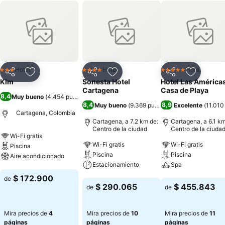
Hotel
Hotel
Hotel
3 Estrellas
4 Estrellas
5 Estrellas
Compartir
Agregar a favoritos
Compartir
Agregar a favoritos
Compartir
Agregar 
Kim
Sonesta Hotel
Hotel Las América
Cartagena
Casa de Playa
8,4
Muy bueno
(
4.454 puntuaciones
)
8,4
8,9
Muy bueno
(
9.369 puntuaciones
Excelente
)
(
11.010
Cartagena, Colombia
Cartagena, a 7.2 km de:
Cartagena, a 6.1 km
Centro de la ciudad
Centro de la ciuda
Wi-Fi gratis
Wi-Fi gratis
Wi-Fi gratis
Piscina
Piscina
Piscina
Aire acondicionado
Estacionamiento
Spa
Ver precios
$ 172.900
de
Ver precios
Ver precios
$ 290.065
$ 455.843
de
de
Mira precios de
4
Mira precios de
10
Mira precios de
11
páginas
páginas
páginas