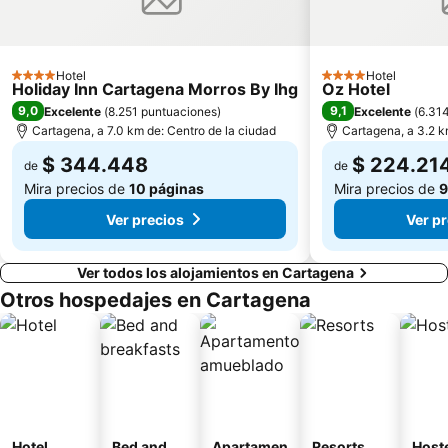
Hotel
Hotel
4 Estrellas
4 Estrellas
Holiday Inn Cartagena Morros By Ihg
Oz Hotel
9,0
9,1
Excelente
(
8.251 puntuaciones
)
Excelente
(
6.31
Cartagena, a 7.0 km de: Centro de la ciudad
Cartagena, a 3.2 k
$ 344.448
$ 224.21
de
de
Mira precios de
10 páginas
Mira precios de
9
Ver precios
Ver p
Ver todos los alojamientos en Cartagena
Otros hospedajes en Cartagena
Hotel
Bed and
Apartamen
Resorts
Host