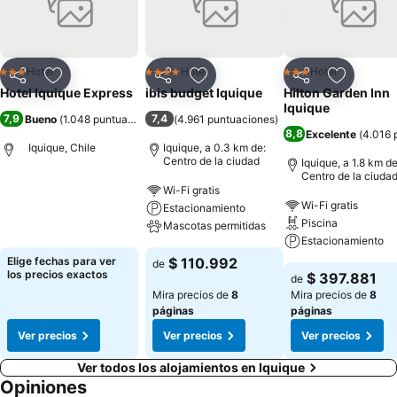
Internet. Su propósito es hacer de su estadía una experiencia de
calidez, comodidad y excelencia de servicio.
Hotel
Hotel
Hotel
3 Estrellas
4 Estrellas
3 Estrellas
Compartir
Agregar a favoritos
Compartir
Agregar a favoritos
Compartir
Agregar 
Hotel Iquique Express
ibis budget Iquique
Hilton Garden Inn
Iquique
7,9
7,4
Bueno
(
1.048 puntuaciones
)
(
4.961 puntuaciones
)
8,8
Excelente
(
4.016 
Iquique, Chile
Iquique, a 0.3 km de:
Centro de la ciudad
Iquique, a 1.8 km de
Centro de la ciuda
Wi-Fi gratis
Wi-Fi gratis
Estacionamiento
Piscina
Mascotas permitidas
Estacionamiento
Elige fechas para ver
$ 110.992
de
los precios exactos
$ 397.881
de
Mira precios de
8
Mira precios de
8
páginas
páginas
Ver precios
Ver precios
Ver precios
Ver todos los alojamientos en Iquique
Opiniones