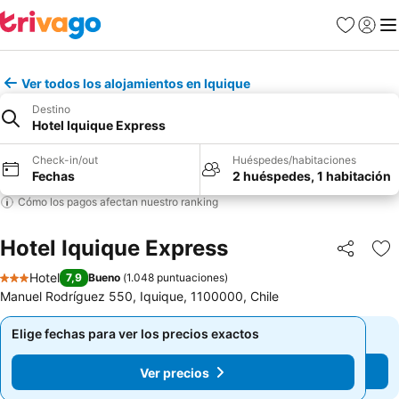
Favoritos
Iniciar 
Me
Ver todos los alojamientos en Iquique
Destino
Hotel Iquique Express
Check-in/out
Huéspedes/habitaciones
Fechas
2 huéspedes, 1 habitación
Cómo los pagos afectan nuestro ranking
Hotel Iquique Express
Compartir
Ag
Hotel
7,9
Bueno
(
1.048 puntuaciones
)
3 Estrellas
Manuel Rodríguez 550, Iquique, 1100000, Chile
Elige fechas para ver los precios exactos
Elige fechas para ver los precios exactos
Ver precios
Ver precios