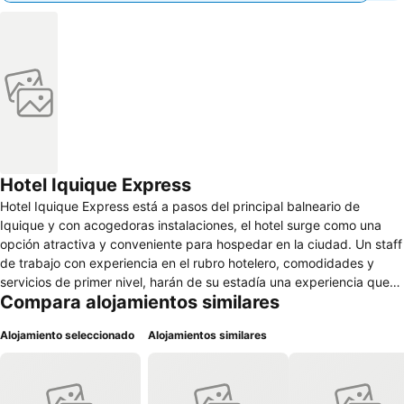
Hotel Iquique Express
Hotel Iquique Express está a pasos del principal balneario de
Iquique y con acogedoras instalaciones, el hotel surge como una
opción atractiva y conveniente para hospedar en la ciudad. Un staff
de trabajo con experiencia en el rubro hotelero, comodidades y
servicios de primer nivel, harán de su estadía una experiencia que
Compara alojamientos similares
querrá repetir. Se encuentra a pocas cuadras de Cavancha, en un
sector de fácil acceso a servicios, comercio y, por supuesto, a los
Alojamiento seleccionado
Alojamientos similares
principales atractivos turísticos y patrimoniales de Iquique. Hotel
Iquique Express posee cuatro tipos de habitaciones, que van desde
la habitación single hasta la familiar, además de lavandería, salas de
estar y un espacio habilitado con computadores y conexión a