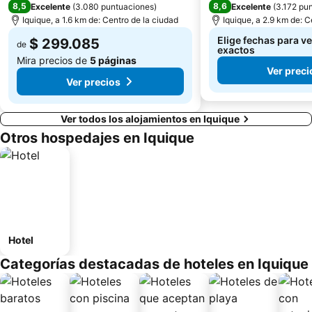
8,5
8,6
Excelente
(
3.080 puntuaciones
)
Excelente
(
3.172 pu
Iquique, a 1.6 km de: Centro de la ciudad
Iquique, a 2.9 km de: C
Elige fechas para ve
$ 299.085
de
exactos
Mira precios de
5 páginas
Ver preci
Ver precios
Ver todos los alojamientos en Iquique
Otros hospedajes en Iquique
Hotel
Categorías destacadas de hoteles en Iquique