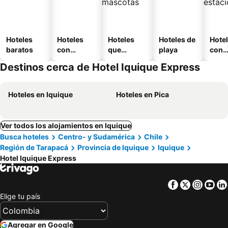
Hoteles
Hoteles
Hoteles
Hoteles de
Hote
baratos
con
que
playa
con
piscina
aceptan
esta
Destinos cerca de Hotel Iquique Express
mascotas
mien
Hoteles en Iquique
Hoteles en Pica
Ver todos los alojamientos en Iquique
Busca hoteles
Centro- y Sudamérica
Chile
Región de Tarapacá
Provincia de Iquique
Iquique
Hotel Iquique Express
Facebook
Twitter
Insta
Yo
Elige tu país
Agregar en Google