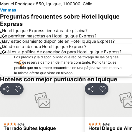
Ampliar mapa
Manuel Rodríguez 550, Iquique, 1100000, Chile
Ver más
Preguntas frecuentes sobre Hotel Iquique
Express
¿Hotel Iquique Express tiene área de piscina?
¿Se permiten mascotas en Hotel Iquique Express?
¿Hay estacionamiento disponible en Hotel Iquique Express?
¿Dónde está ubicado Hotel Iquique Express?
¿Cuál es la política de cancelación para Hotel Iquique Express?
Los precios y la disponibilidad que recibe trivago de las páginas
web de reserva cambian de manera constante. Por lo tanto, es
posible que no siempre encuentres en una página web de reserva
la misma oferta que viste en trivago.
Hoteles con mejor puntuación en Iquique
Compartir
Agregar a favoritos
Compartir
Agregar a fav
Hotel
Hotel
4 Estrellas
4 Estrellas
Terrado Suites Iquique
Hotel Diego de Al