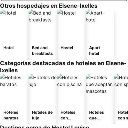
Otros hospedajes en Elsene-Ixelles
Hotel
Bed and
Hostel
Apart-
breakfasts
hotel
Categorías destacadas de hoteles en Elsene-
Ixelles
Hoteles
Hoteles de
Hoteles
Hoteles
Hote
baratos
lujo
con
que
con 
piscina
aceptan
Destinos cerca de Hostel Louise