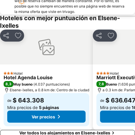
web de reserva cambian de manera constante. Por lo tanto, es
posible que no siempre encuentres en una página web de reserva
la misma oferta que viste en trivago.
Hoteles con mejor puntuación en Elsene-
Ixelles
Compartir
Agregar a favoritos
Compartir
Agregar a 
Hotel
Hotel
3 Estrellas
4 Estrellas
Hotel Agenda Louise
Marriott Execut
8,3
7,8
Muy bueno
(
4.037 puntuaciones
)
Bueno
(
1.636 pu
Elsene-Ixelles, a 0.8 km de: Centro de la ciudad
a 0.3 km de: Parla
$ 643.308
$ 636.64
de
de
Mira precios de
5 páginas
Mira precios de
1
Ver precios
Ver todos los alojamientos en Elsene-Ixelles