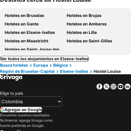
mascotas
Hoteles en Bruselas
Hoteles en Brujas
Hoteles en Gante
Hoteles en Amberes
Hoteles en Elsene-Ixelles
Hoteles en Lille
Hoteles en Maastricht
Hoteles en Saint-Gilles
Hoteles en Saint-Josse-ten-Noode
Ver todos los alojamientos en Elsene-Ixelles
Busca hoteles
Europa
Bélgica
Región de Bruselas-Capital
Elsene-Ixelles
Hostel Louise
Facebook
Twitter
Insta
Yo
Elige tu país
Agregar en Google
Encuentra nuestros resultados
fácilmente: agrega trivago como
fuente preferida en Google.