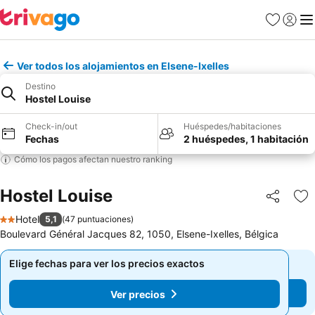
Favoritos
Iniciar 
Me
Ver todos los alojamientos en Elsene-Ixelles
Destino
Hostel Louise
Check-in/out
Huéspedes/habitaciones
Fechas
2 huéspedes, 1 habitación
Cómo los pagos afectan nuestro ranking
Hostel Louise
Compartir
Ag
Hotel
5,1
(
47 puntuaciones
)
2 Estrellas
Boulevard Général Jacques 82, 1050, Elsene-Ixelles, Bélgica
Elige fechas para ver los precios exactos
Elige fechas para ver los precios exactos
Ver precios
Ver precios