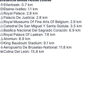
Etterbeek
:
0.7
km
Elsene-Ixelles
:
1.1
km
Royal Palace
:
2.8
km
Palacio De Justicia
:
2.8
km
Royal Museums Of Fine Arts Of Belgium
:
2.9
km
Catedral De San Miguel Y Santa Gúdula
:
3.5
km
Basílica Nacional Del Sagrado Corazón
:
6.9
km
Royal Palace Of Laeken
:
7.6
km
Atomiun
:
8.9
km
King Baudouin Stadium
:
9.1
km
Aeropuerto De Bruselas-National
:
11.8
km
Colina Del León
:
15.8
km