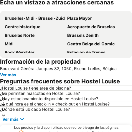
Echa un vistazo a atracciones cercanas
Ampliar mapa
Bruxelles-Midi - Brussel-Zuid
Plaza Mayor
Centre historique
Aeropuerto de Bruselas
Bruselas Norte
Brussels Zenith
Midi
Centro Belga del Comic
Rock Werchter
Estación de Trenes
Información de la propiedad
Deurne
Européen
Boulevard Général Jacques 82, 1050, Elsene-Ixelles, Bélgica
Museo del cine
Manneken Pis
Ver más
Forest National
Sablon
Preguntas frecuentes sobre Hostel Louise
Bruselas en Barco
Technopolis
¿Hostel Louise tiene área de piscina?
¿Se permiten mascotas en Hostel Louise?
Aeropuerto de Charleroi Bruselas Sur
¿Hay estacionamiento disponible en Hostel Louise?
¿A qué hora es el check-in y check-out en Hostel Louise?
¿Dónde está ubicado Hostel Louise?
Ver más
Los precios y la disponibilidad que recibe trivago de las páginas