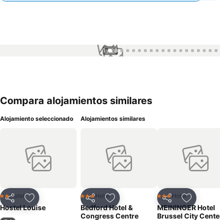
1 / 23
Compara alojamientos similares
Alojamiento seleccionado
Alojamientos similares
Hotel
Hotel
Hotel
2 Estrellas
3 Estrellas
3 Estrellas
Compartir
Agregar a favoritos
Compartir
Agregar a favoritos
Compartir
Agregar 
Hostel Louise
Bedford Hotel &
MEININGER Hotel
Congress Centre
Brussel City Cente