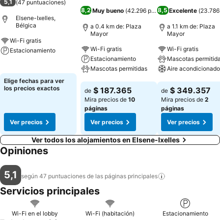
5,1
(
47 puntuaciones
)
8,2
8,5
Muy bueno
(
42.296 puntuaciones
Excelente
)
(
23.786
Elsene-Ixelles,
Bélgica
a 0.4 km de: Plaza
a 1.1 km de: Plaza
Mayor
Mayor
Wi-Fi gratis
Wi-Fi gratis
Wi-Fi gratis
Estacionamiento
Estacionamiento
Mascotas permitid
Ver precios
Mascotas permitidas
Aire acondicionado
Elige fechas para ver
Ver precios
Ver precios
los precios exactos
$ 187.365
$ 349.357
de
de
Mira precios de
10
Mira precios de
2
páginas
páginas
Ver precios
Ver precios
Ver precios
Ver todos los alojamientos en Elsene-Ixelles
Opiniones
5,1
según 47 puntuaciones de las páginas
principales
Servicios principales
Wi-Fi en el lobby
Wi-Fi (habitación)
Estacionamiento