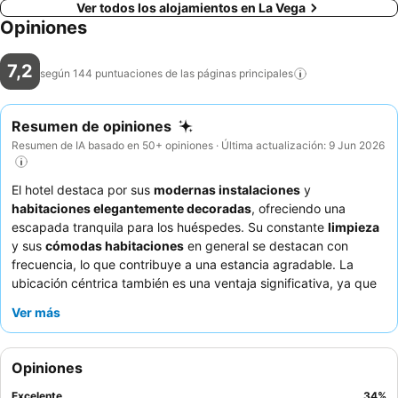
Ver todos los alojamientos en La Vega
Opiniones
7,2
según 144 puntuaciones de las páginas
principales
Resumen de opiniones
Resumen de IA basado en 50+ opiniones · Última actualización: 9 Jun 2026
El hotel destaca por sus
modernas instalaciones
y
habitaciones elegantemente decoradas
, ofreciendo una
escapada tranquila para los huéspedes. Su constante
limpieza
y sus
cómodas habitaciones
en general se destacan con
frecuencia, lo que contribuye a una estancia agradable. La
ubicación céntrica también es una ventaja significativa, ya que
sitúa a los huéspedes cerca de las atracciones locales. Este
Ver más
hotel es particularmente adecuado para
parejas
e
individuos
que buscan un refugio tranquilo de la vida de la ciudad, o para
aquellos que buscan una base cómoda para la relajación. Para
Opiniones
mejorar su experiencia, es aconsejable confirmar el
estado de la
calefacción de la piscina
a su llegada y aclarar los
arreglos de
Excelente
34
%