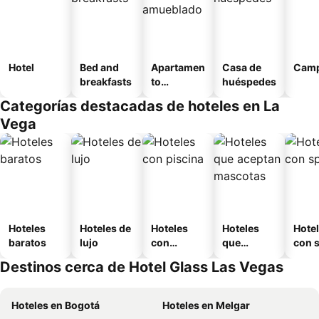
Hotel
Bed and
Apartamen
Casa de
Camp
breakfasts
to
huéspedes
amueblad
Categorías destacadas de hoteles en La
o
Vega
Hoteles
Hoteles de
Hoteles
Hoteles
Hote
baratos
lujo
con
que
con 
piscina
aceptan
Destinos cerca de Hotel Glass Las Vegas
mascotas
Hoteles en Bogotá
Hoteles en Melgar