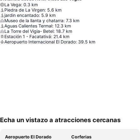
La Vega
:
0.3
km
Piedra de La Virgen
:
5.6
km
jardin encantado
:
5.9
km
Museo de la llanta y chatarra
:
7.3
km
Aguas Calientes Termal
:
12.3
km
La Torre del Vigia- Betel
:
18.7
km
Estación 1 - Facatativá
:
21.4
km
Aeropuerto Internacional El Dorado
:
39.5
km
Echa un vistazo a atracciones cercanas
Ampliar mapa
Aeropuerto El Dorado
Corferias