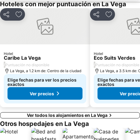
Maloka
Botanical Garden José Celestino Mutis
Hoteles con mejor puntuación en La Vega
Museo Nacional de Colombia
Festival Estéreo Picnic
Compartir
Agregar a favoritos
Compartir
Agregar a fav
Mercado de Las Pulgas en Usaquén
Parque Forestal del Neusa
Complejo Acuático Simón Bolívar
Archivo General de la Nación
Monumento a San Francisco de Asís
Iglesia Santa Bárbara
Parque Natural Chicaque
Plaza de los Comuneros
Hotel
Hotel
Multi Parque Creativo
Divercity
Caribe La Vega
Eco Suits Verdes
/
/
Puntuación no disponible
Puntuación no disponible
La Vega, a 1.2 km de: Centro de la ciudad
La Vega, a 3.5 km de: 
Elige fechas para ver los precios
Elige fechas para ve
exactos
exactos
Ver precios
Ver preci
Ver todos los alojamientos en La Vega
Otros hospedajes en La Vega