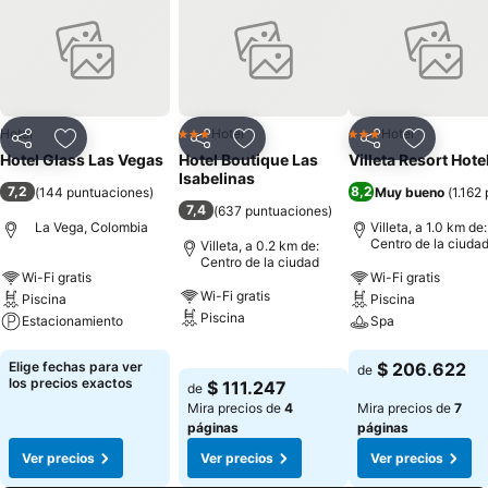
Hotel
Hotel
Hotel
3 Estrellas
3 Estrellas
Compartir
Agregar a favoritos
Compartir
Agregar a favoritos
Compartir
Agregar 
Hotel Glass Las Vegas
Hotel Boutique Las
Villeta Resort Hote
Isabelinas
7,2
8,2
(
144 puntuaciones
)
Muy bueno
(
1.162
7,4
(
637 puntuaciones
)
La Vega, Colombia
Villeta, a 1.0 km de:
Centro de la ciuda
Villeta, a 0.2 km de:
Centro de la ciudad
Wi-Fi gratis
Wi-Fi gratis
Wi-Fi gratis
Piscina
Piscina
Piscina
Estacionamiento
Spa
Ver precios
Ver precios
Ver precios
Elige fechas para ver
$ 206.622
de
los precios exactos
$ 111.247
de
Mira precios de
4
Mira precios de
7
páginas
páginas
Ver precios
Ver precios
Ver precios