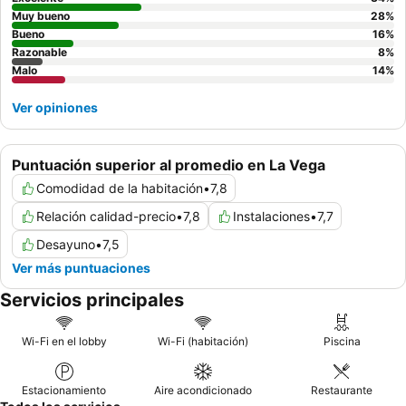
estacionamiento
de antemano, ya que estos son temas
Muy bueno
28
%
recurrentes en los comentarios de los huéspedes.
Bueno
16
%
Razonable
8
%
Malo
14
%
Ver opiniones
Puntuación superior al promedio en La Vega
Comodidad de la habitación
•
7,8
Relación calidad-precio
•
7,8
Instalaciones
•
7,7
Desayuno
•
7,5
Ver más puntuaciones
Servicios principales
Wi-Fi en el lobby
Wi-Fi (habitación)
Piscina
Estacionamiento
Aire acondicionado
Restaurante