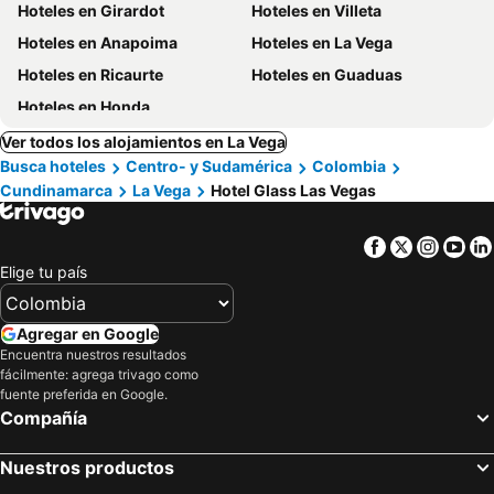
Hoteles en Girardot
Hoteles en Villeta
Hoteles en Anapoima
Hoteles en La Vega
Hoteles en Ricaurte
Hoteles en Guaduas
Hoteles en Honda
Ver todos los alojamientos en La Vega
Busca hoteles
Centro- y Sudamérica
Colombia
Cundinamarca
La Vega
Hotel Glass Las Vegas
Facebook
Twitter
Insta
Yo
Elige tu país
Agregar en Google
Encuentra nuestros resultados
fácilmente: agrega trivago como
fuente preferida en Google.
Compañía
Nuestros productos