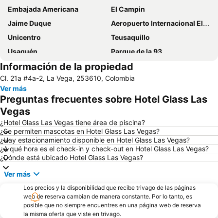
Embajada Americana
El Campin
Jaime Duque
Aeropuerto Internacional El Dorado
Unicentro
Teusaquillo
Usaquén
Parque de la 93
Información de la propiedad
Centro Comercial Gran Estación
Centro Comercial Andino
Cl. 21a #4a-2, La Vega, 253610, Colombia
Zona T
Catedral de Sal
Ver más
Universidad Nacional de Colombia
Parque Simón Bolivar
Preguntas frecuentes sobre Hotel Glass Las
Avenida Caracas
Salitre Mágico
Vegas
Parque de Usaquén
Plaza de las Américas
¿Hotel Glass Las Vegas tiene área de piscina?
¿Se permiten mascotas en Hotel Glass Las Vegas?
Centro Comercial Bulevar Niza
Coliseo Cubierto El Campín
¿Hay estacionamiento disponible en Hotel Glass Las Vegas?
¿A qué hora es el check-in y check-out en Hotel Glass Las Vegas?
Centro Comercial Hacienda Santa Bárbara
Zona Rosa
¿Dónde está ubicado Hotel Glass Las Vegas?
Mundo Aventura
Parque RecreoDeportivo El Salitre
Ver más
Avenida Pepe Sierra
Club Los Lagartos
Los precios y la disponibilidad que recibe trivago de las páginas
Teatro Nacional La Castellana
Parque el virrey
web de reserva cambian de manera constante. Por lo tanto, es
posible que no siempre encuentres en una página web de reserva
La Carrera 15
Monumento a Los Héroes
la misma oferta que viste en trivago.