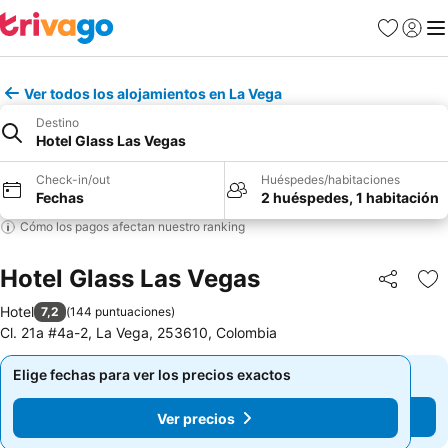
Favoritos
Iniciar 
Me
Ver todos los alojamientos en La Vega
Destino
Hotel Glass Las Vegas
Check-in/out
Huéspedes/habitaciones
Fechas
2 huéspedes, 1 habitación
Cómo los pagos afectan nuestro ranking
Hotel Glass Las Vegas
Compartir
Ag
Hotel
7,2
(
144 puntuaciones
)
Cl. 21a #4a-2, La Vega, 253610, Colombia
Elige fechas para ver los precios exactos
Elige fechas para ver los precios exactos
Ver precios
Ver precios