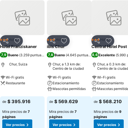
Hotel
Hotel
Hotel
3 Estrellas
3 Estrellas
3 Estrellas
Compartir
Agregar a favoritos
Compartir
Agregar a favoritos
Compartir
Agregar 
Hotel Franziskaner
ibis Chur
Central Hotel Post
7,9
7,8
8,6
Bueno
(
3.259 puntuaciones
)
Bueno
(
4.645 puntuaciones
Excelente
)
(
5.990 
Chur, Suiza
Chur, a 1.3 km de:
Chur, a 0.3 km de:
Centro de la ciudad
Centro de la ciuda
Wi-Fi gratis
Wi-Fi gratis
Wi-Fi gratis
Restaurante
Estacionamiento
Estacionamiento
Mascotas permitidas
Mascotas permitid
Ver precios
Ver precios
Ver precios
$ 395.916
$ 569.629
$ 568.210
de
de
de
Mira precios de
7
Mira precios de
7
Mira precios de
9
páginas
páginas
páginas
Ver precios
Ver precios
Ver precios