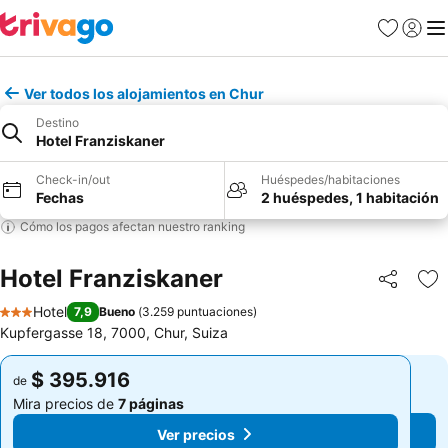
Favoritos
Iniciar 
Me
Ver todos los alojamientos en Chur
Destino
Hotel Franziskaner
Check-in/out
Huéspedes/habitaciones
Fechas
2 huéspedes, 1 habitación
Cómo los pagos afectan nuestro ranking
Hotel Franziskaner
Compartir
Ag
Hotel
7,9
Bueno
(
3.259 puntuaciones
)
3 Estrellas
Kupfergasse 18, 7000, Chur, Suiza
$ 395.916
$ 395.916
de
de
Mira precios de
7 páginas
Mira precios de
7 páginas
Ver precios
Ver precios