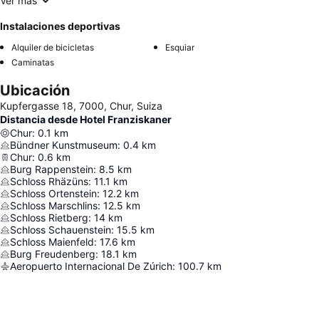
Ver más
Instalaciones deportivas
Alquiler de bicicletas
Esquiar
Caminatas
Ubicación
Kupfergasse 18, 7000, Chur, Suiza
Distancia desde Hotel Franziskaner
Chur
:
0.1
km
Bündner Kunstmuseum
:
0.4
km
Chur
:
0.6
km
Burg Rappenstein
:
8.5
km
Schloss Rhäzüns
:
11.1
km
Schloss Ortenstein
:
12.2
km
Schloss Marschlins
:
12.5
km
Schloss Rietberg
:
14
km
Schloss Schauenstein
:
15.5
km
Schloss Maienfeld
:
17.6
km
Burg Freudenberg
:
18.1
km
Aeropuerto Internacional De Zúrich
:
100.7
km