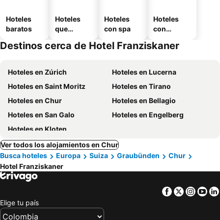
Hoteles
Hoteles
Hoteles
Hoteles
baratos
que
con spa
con
aceptan
estaciona
Destinos cerca de Hotel Franziskaner
mascotas
miento
Hoteles en Zúrich
Hoteles en Lucerna
Hoteles en Saint Moritz
Hoteles en Tirano
Hoteles en Chur
Hoteles en Bellagio
Hoteles en San Galo
Hoteles en Engelberg
Hoteles en Kloten
Ver todos los alojamientos en Chur
Busca hoteles
Europa
Suiza
Graubünden
Chur
Hotel Franziskaner
Facebook
Twitter
Insta
Yo
Elige tu país