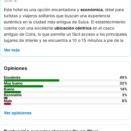
2026
Este hotel es una opción encantadora y
económica
, ideal para
turistas y viajeros solitarios que buscan una experiencia
auténtica en la ciudad más antigua de Suiza. El establecimiento
cuenta con una excelente
ubicación céntrica
en el casco
antiguo de Coira, lo que permite un fácil acceso a los principales
lugares de interés y se encuentra a 10 o 15 minutos a pie de la
estación de tren. Aunque no dispone de ascensor, el hotel
Ver más
ofrece
wifi gratis
y una
tarjeta de huésped de Coira
de
cortesía para obtener descuentos locales. Los huéspedes
elogian constantemente al excepcional personal por su servicio
Opiniones
amable y atento, así como el delicioso
desayuno
y el
restaurante del hotel que sirve auténtica cocina local. Para una
Excelente
45
%
estancia más tranquila, considere solicitar una habitación
Muy bueno
32
%
alejada de la calle.
Bueno
14
%
Razonable
3
%
Malo
6
%
Ver opiniones