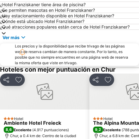
¿Hotel Franziskaner tiene área de piscina?
¿Se permiten mascotas en Hotel Franziskaner?
¿Hay estacionamiento disponible en Hotel Franziskaner?
¿Dónde está ubicado Hotel Franziskaner?
¿Qué atracciones populares están cerca de Hotel Franziskaner?
Ver más
Los precios y la disponibilidad que recibe trivago de las páginas
web de reserva cambian de manera constante. Por lo tanto, es
posible que no siempre encuentres en una página web de reserva
la misma oferta que viste en trivago.
Hoteles con mejor puntuación en Chur
Compartir
Agregar a favoritos
Compartir
Agregar a fav
Hotel
Hotel
3 Estrellas
3 Estrellas
Ambiente Hotel Freieck
The Alpina Mounta
8,6
9,2
Excelente
(
4.917 puntuaciones
)
Excelente
(
788 punt
Chur, a 0.4 km de: Centro de la ciudad
Chur, a 6.8 km de: Cent