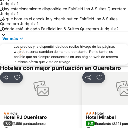
Juriquilla?
¿Hay estacionamiento disponible en Fairfield Inn & Suites Queretaro
Juriquilla?
¿A qué hora es el check-in y check-out en Fairfield Inn & Suites
Queretaro Juriquilla?
¿Dónde está ubicado Fairfield Inn & Suites Queretaro Juriquilla?
Ver más
Los precios y la disponibilidad que recibe trivago de las páginas
web de reserva cambian de manera constante. Por lo tanto, es
posible que no siempre encuentres en una página web de reserva
la misma oferta que viste en trivago.
Hoteles con mejor puntuación en Queretaro
Compartir
Agregar a favoritos
Compartir
Agregar a fav
Hotel
Hotel
2 Estrellas
3 Estrellas
Hotel RJ Querétaro
Hotel Mirabel
7,0
9,0
(
1.559 puntuaciones
)
Excelente
(
8.121 pu