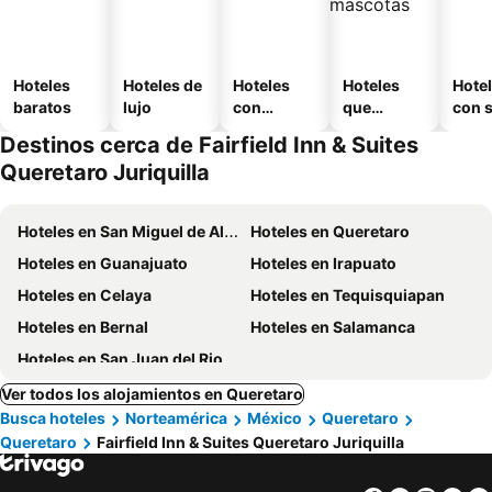
Hoteles
Hoteles de
Hoteles
Hoteles
Hote
baratos
lujo
con
que
con 
piscina
aceptan
Destinos cerca de Fairfield Inn & Suites
mascotas
Queretaro Juriquilla
Hoteles en San Miguel de Allende
Hoteles en Queretaro
Hoteles en Guanajuato
Hoteles en Irapuato
Hoteles en Celaya
Hoteles en Tequisquiapan
Hoteles en Bernal
Hoteles en Salamanca
Hoteles en San Juan del Rio
Ver todos los alojamientos en Queretaro
Busca hoteles
Norteamérica
México
Queretaro
Queretaro
Fairfield Inn & Suites Queretaro Juriquilla