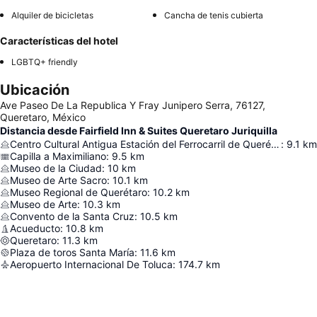
Alquiler de bicicletas
Cancha de tenis cubierta
Características del hotel
LGBTQ+ friendly
Ubicación
Ave Paseo De La Republica Y Fray Junipero Serra, 76127,
Queretaro, México
Distancia desde Fairfield Inn & Suites Queretaro Juriquilla
Centro Cultural Antigua Estación del Ferrocarril de Querétaro
:
9.1
km
Capilla a Maximiliano
:
9.5
km
Museo de la Ciudad
:
10
km
Museo de Arte Sacro
:
10.1
km
Museo Regional de Querétaro
:
10.2
km
Museo de Arte
:
10.3
km
Convento de la Santa Cruz
:
10.5
km
Acueducto
:
10.8
km
Queretaro
:
11.3
km
Plaza de toros Santa María
:
11.6
km
Aeropuerto Internacional De Toluca
:
174.7
km