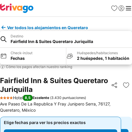
Favoritos
Iniciar 
Me
Ver todos los alojamientos en Queretaro
Destino
Fairfield Inn & Suites Queretaro Juriquilla
Check-in/out
Huéspedes/habitaciones
Fechas
2 huéspedes, 1 habitación
Cómo los pagos afectan nuestro ranking
Fairfield Inn & Suites Queretaro
Juriquilla
Compartir
Ag
Hotel
8,5
Excelente
(
3.430 puntuaciones
)
4 Estrellas
Ave Paseo De La Republica Y Fray Junipero Serra, 76127,
Queretaro, México
Elige fechas para ver los precios exactos
Elige fechas para ver los precios exactos