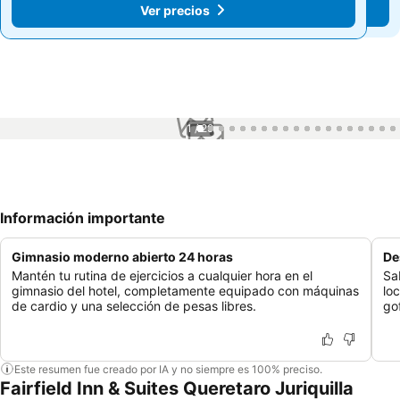
Ver precios
Ver precios
1 / 29
Información importante
Gimnasio moderno abierto 24 horas
De
Mantén tu rutina de ejercicios a cualquier hora en el
Sa
gimnasio del hotel, completamente equipado con máquinas
lo
de cardio y una selección de pesas libres.
go
Este resumen fue creado por IA y no siempre es 100% preciso.
Fairfield Inn & Suites Queretaro Juriquilla