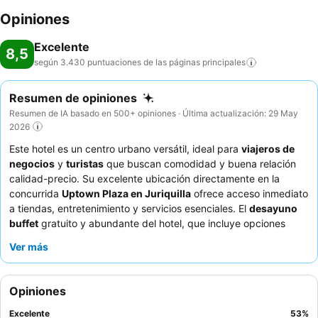
Opiniones
Excelente
8,5
según 3.430 puntuaciones de las páginas
principales
Resumen de opiniones
Resumen de IA basado en 500+ opiniones · Última actualización: 29 May
2026
Este hotel es un centro urbano versátil, ideal para
viajeros de
negocios
y
turistas
que buscan comodidad y buena relación
calidad-precio. Su excelente ubicación directamente en la
concurrida
Uptown Plaza en Juriquilla
ofrece acceso inmediato
a tiendas, entretenimiento y servicios esenciales. El
desayuno
buffet
gratuito y abundante del hotel, que incluye opciones
tradicionales mexicanas y americanas, es un punto culminante
Ver más
constante para los huéspedes. El
equipo del hotel
recibe
constantemente elogios por su excepcional amabilidad y
servicio atento, creando un ambiente acogedor. Para una
Opiniones
experiencia más tranquila, los huéspedes recomiendan solicitar
una habitación con vistas al jardín.
Excelente
53
%