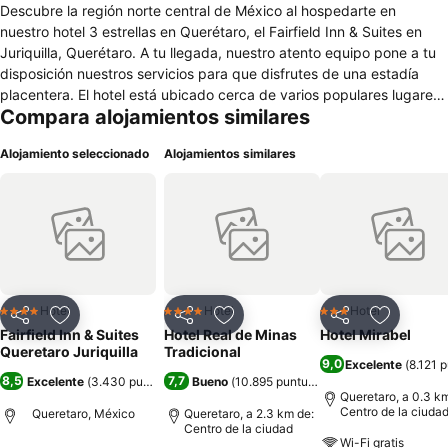
Descubre la región norte central de México al hospedarte en
nuestro hotel 3 estrellas en Querétaro, el Fairfield Inn & Suites en
Juriquilla, Querétaro. A tu llegada, nuestro atento equipo pone a tu
disposición nuestros servicios para que disfrutes de una estadía
placentera. El hotel está ubicado cerca de varios populares lugares
Compara alojamientos similares
de interés de la ciudad. Durante tu visita, podrás disfrutar de
habitaciones con espaciosas áreas de trabajo, wifi de alta velocidad
Alojamiento seleccionado
Alojamientos similares
gratis y mucho más. Para más espacio y flexibilidad, elige una de
nuestras exclusivas suites. Comienza el día con un rico desayuno
con ingredientes frescos de la región. Los deportistas tienen en el
gimnasio un área ideal para despejar la mente y hacer su rutina de
ejercicios. Si viajas por negocios, nuestro hotel te ofrece una sala de
juntas para reunirte y trabajar. También puedes reservar bloques de
habitaciones para tus invitados y obtener tarifas para grupos.
Pregúntanos sobre nuestra garantía de satisfacción 100 % Fairfield.
Hotel
Hotel
Hotel
4 Estrellas
4 Estrellas
3 Estrellas
Compartir
Agregar a favoritos
Compartir
Agregar a favoritos
Compartir
Agregar 
Fairfield Inn & Suites
Hotel Real de Minas
Hotel Mirabel
Queretaro Juriquilla
Tradicional
9,0
Excelente
(
8.121 
8,5
7,7
Excelente
(
3.430 puntuaciones
Bueno
)
(
10.895 puntuaciones
)
Queretaro, a 0.3 k
Centro de la ciuda
Queretaro, México
Queretaro, a 2.3 km de:
Centro de la ciudad
Wi-Fi gratis