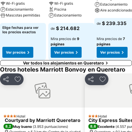
Wi-Fi gratis
Wi-Fi gratis
Estacionamiento
Estacionamiento
Piscina
Aire acondicionado
Mascotas permitidas
Estacionamiento
Ver precios
$ 239.335
de
Ver precios
Ver precios
Elige fechas para ver
$ 214.682
de
los precios exactos
Mira precios de
9
Mira precios de
7
páginas
páginas
Ver precios
Ver precios
Ver precios
Ver todos los alojamientos en Queretaro
Otros hoteles Marriott Bonvoy en Queretaro
Compartir
Agregar a favoritos
Compartir
Agregar a fav
Hotel
Hotel
4 Estrellas
3 Estrellas
Courtyard by Marriott Queretaro
City Express Suite
8,2
8,6
Muy bueno
(
3.953 puntuaciones
)
Excelente
(
4.557 pu
Queretaro, a 5.2 km de: Centro de la ciudad
Queretaro, a 9.1 km de: