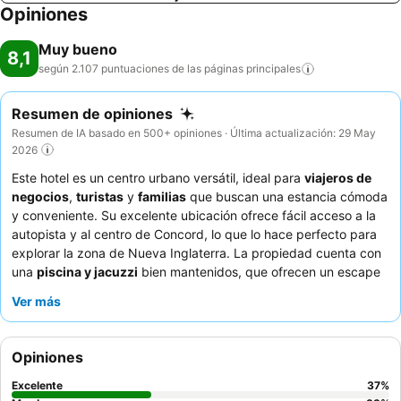
Opiniones
Muy bueno
8,1
según 2.107 puntuaciones de las páginas
principales
Resumen de opiniones
Resumen de IA basado en 500+ opiniones · Última actualización: 29 May
2026
Este hotel es un centro urbano versátil, ideal para
viajeros de
negocios
,
turistas
y
familias
que buscan una estancia cómoda
y conveniente. Su excelente ubicación ofrece fácil acceso a la
autopista y al centro de Concord, lo que lo hace perfecto para
explorar la zona de Nueva Inglaterra. La propiedad cuenta con
una
piscina y jacuzzi
bien mantenidos, que ofrecen un escape
relajante para todos los huéspedes. Los huéspedes elogian
Ver más
constantemente al
amable equipo de recepción
y el desayuno
de cortesía, que ofrece una amplia variedad de opciones frías y
calientes, incluyendo una popular máquina para hacer gofres y
Opiniones
una completa estación de avena. Para una experiencia más
tranquila, los huéspedes deben solicitar una habitación con
Excelente
37
%