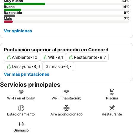
vistas al jardín.
Muy bueno
33
%
Bueno
14
%
Razonable
9
%
Malo
7
%
Ver opiniones
Puntuación superior al promedio en Concord
Ambiente
•
10
Wifi
•
9,1
Restaurante
•
8,7
Desayuno
•
8,0
Gimnasio
•
6,7
Ver más puntuaciones
Servicios principales
Wi-Fi en el lobby
Wi-Fi (habitación)
Piscina
Estacionamiento
Aire acondicionado
Restaurante
Gimnasio