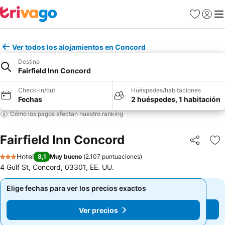
Favoritos
Iniciar 
Me
Ver todos los alojamientos en Concord
Destino
Fairfield Inn Concord
Check-in/out
Huéspedes/habitaciones
Fechas
2 huéspedes, 1 habitación
Cómo los pagos afectan nuestro ranking
Fairfield Inn Concord
Compartir
Ag
Hotel
8,1
Muy bueno
(
2.107 puntuaciones
)
3 Estrellas
4 Gulf St, Concord, 03301, EE. UU.
Elige fechas para ver los precios exactos
Elige fechas para ver los precios exactos
Ver precios
Ver precios