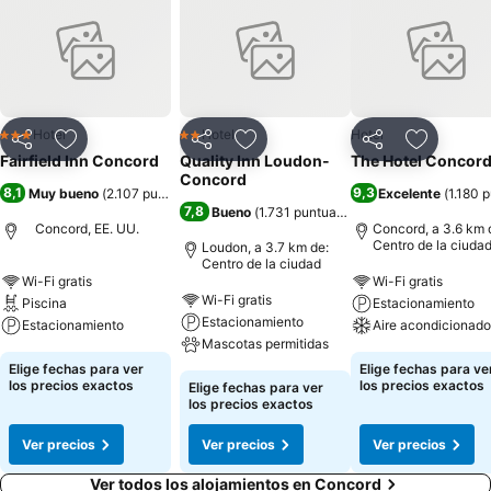
Hotel
Hotel
Hotel
3 Estrellas
2 Estrellas
Compartir
Agregar a favoritos
Compartir
Agregar a favoritos
Compartir
Agregar 
Fairfield Inn Concord
Quality Inn Loudon-
The Hotel Concor
Concord
8,1
9,3
Muy bueno
(
2.107 puntuaciones
)
Excelente
(
1.180 
7,8
Bueno
(
1.731 puntuaciones
)
Concord, EE. UU.
Concord, a 3.6 km 
Centro de la ciuda
Loudon, a 3.7 km de:
Centro de la ciudad
Wi-Fi gratis
Wi-Fi gratis
Wi-Fi gratis
Piscina
Estacionamiento
Estacionamiento
Estacionamiento
Aire acondicionado
Mascotas permitidas
Elige fechas para ver
Elige fechas para ve
los precios exactos
los precios exactos
Elige fechas para ver
los precios exactos
Ver precios
Ver precios
Ver precios
Ver todos los alojamientos en Concord