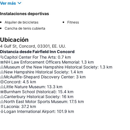
Ver más
Instalaciones deportivas
Alquiler de bicicletas
Fitness
Cancha de tenis cubierta
Ubicación
4 Gulf St, Concord, 03301, EE. UU.
Distancia desde Fairfield Inn Concord
Capitol Center For The Arts
:
0.7
km
NH Law Enforcement Officers Memorial
:
1.3
km
Museum of the New Hampshire Historical Society
:
1.3
km
New Hampshire Historical Society
:
1.4
km
McAuliffe-Shepard Discovery Center
:
3
km
Concord
:
4.5
km
Little Nature Museum
:
13.3
km
Burnham School (historical)
:
15.4
km
Canterbury Historical Society
:
16
km
North East Motor Sports Museum
:
17.5
km
Laconia
:
37.2
km
Logan International Airport
:
101.9
km