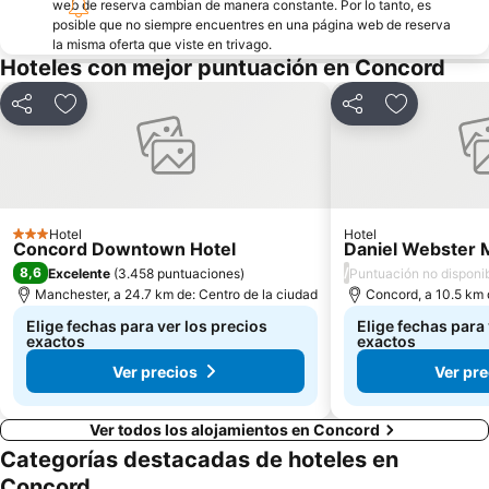
web de reserva cambian de manera constante. Por lo tanto, es
posible que no siempre encuentres en una página web de reserva
la misma oferta que viste en trivago.
Hoteles con mejor puntuación en Concord
Compartir
Agregar a favoritos
Compartir
Agregar a f
Hotel
Hotel
3 Estrellas
Concord Downtown Hotel
Daniel Webster 
8,6
/
Excelente
(
3.458 puntuaciones
)
Puntuación no disponi
Manchester, a 24.7 km de: Centro de la ciudad
Concord, a 10.5 km 
Elige fechas para ver los precios
Elige fechas para 
exactos
exactos
Ver precios
Ver pre
Ver todos los alojamientos en Concord
Categorías destacadas de hoteles en
Concord