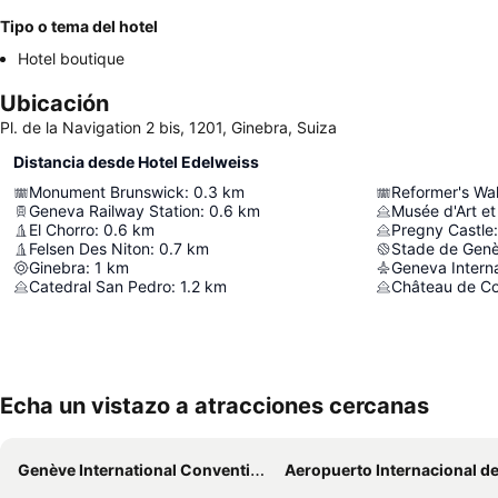
Tipo o tema del hotel
Hotel boutique
Ubicación
Pl. de la Navigation 2 bis, 1201, Ginebra, Suiza
Distancia desde Hotel Edelweiss
Monument Brunswick
:
0.3
km
Reformer's Wal
Geneva Railway Station
:
0.6
km
Musée d'Art et 
El Chorro
:
0.6
km
Pregny Castle
:
Felsen Des Niton
:
0.7
km
Stade de Gen
Ginebra
:
1
km
Geneva Interna
Catedral San Pedro
:
1.2
km
Château de C
Echa un vistazo a atracciones cercanas
Genève International Convention Centre
Aeropuerto Internacional de Gin