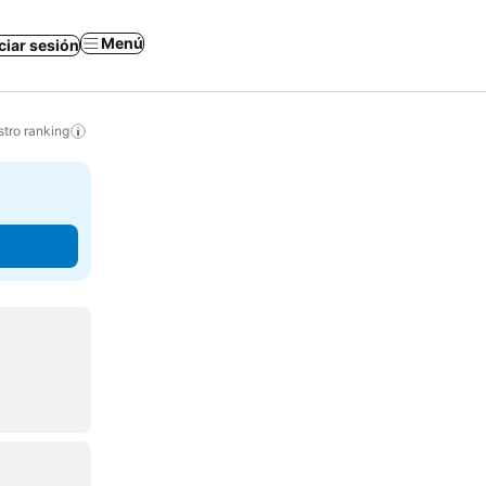
Menú
iciar sesión
tro ranking