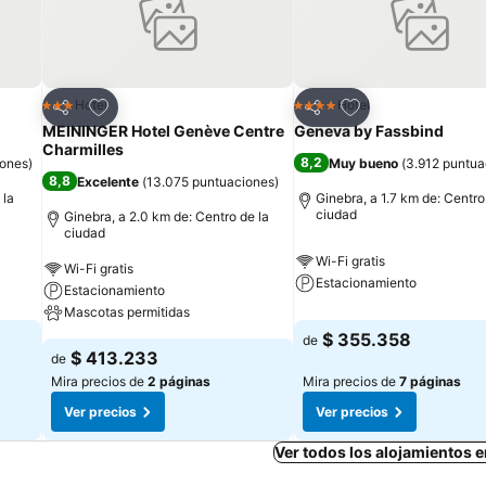
Agregar a favoritos
Agregar a favorit
Hotel
Hotel
3 Estrellas
4 Estrellas
Compartir
Compartir
MEININGER Hotel Genève Centre
Geneva by Fassbind
Charmilles
8,2
iones
)
Muy bueno
(
3.912 puntua
8,8
Excelente
(
13.075 puntuaciones
)
 la
Ginebra, a 1.7 km de: Centro
ciudad
Ginebra, a 2.0 km de: Centro de la
ciudad
Wi-Fi gratis
Wi-Fi gratis
Estacionamiento
Estacionamiento
Mascotas permitidas
$ 355.358
de
$ 413.233
de
Mira precios de
2 páginas
Mira precios de
7 páginas
Ver precios
Ver precios
Ver todos los alojamientos 