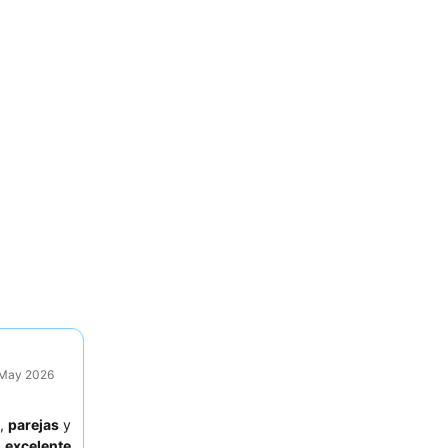
9 May 2026
,
parejas
y
u
excelente