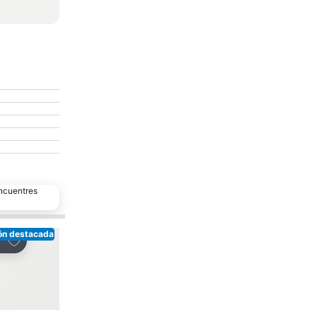
encuentres
ón destacada
Opción destacada
Agregar a favoritos
Agregar a favoritos
partir
Compartir