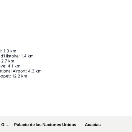
l
:
1.3
km
d'Histoire
:
1.4
km
2.7
km
ève
:
4.1
km
tional Airport
:
4.3
km
oppet
:
12.2
km
Ampliar mapa
ebra
Palacio de las Naciones Unidas
Acacias