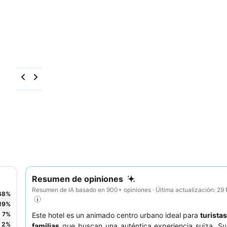
Resumen de opiniones
Resumen de IA basado en 900+ opiniones · Última actualización: 2
68
%
19
%
7
%
Este hotel es un animado centro urbano ideal para
turistas
2
%
familias
que buscan una auténtica experiencia suiza. S