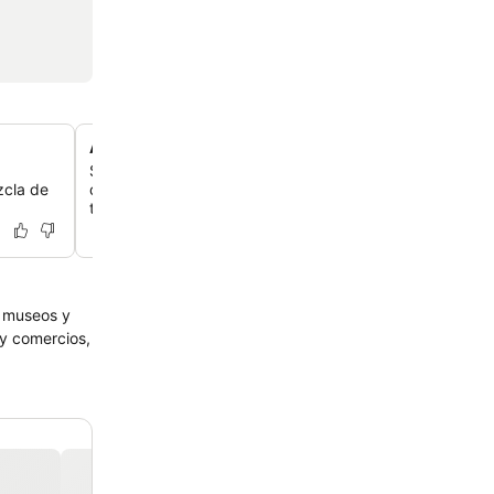
Ambiente auténtico de chalet suizo
Sumérgete en una experiencia única de escapada a la 
zcla de
cálida madera de pino, colores naturales y decoración t
todo el hotel.
s museos y
 y comercios,