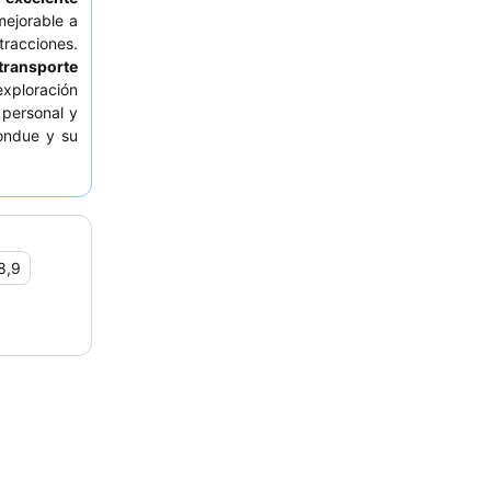
mejorable a
tracciones.
 transporte
xploración
 personal y
fondue y su
. Para una
 en un piso
frutar del
8,9