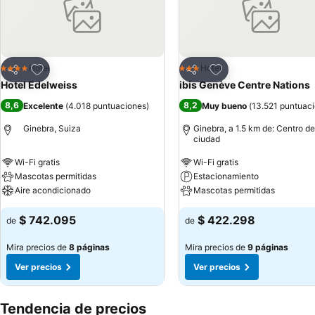
Agregar a favoritos
Agregar a favoritos
Hotel
Hotel
4 Estrellas
3 Estrellas
Compartir
Compartir
Hotel Edelweiss
ibis Genève Centre Nations
8,6
8,2
Excelente
(
4.018 puntuaciones
)
Muy bueno
(
13.521 puntuac
Ginebra, Suiza
Ginebra, a 1.5 km de: Centro de
ciudad
Wi-Fi gratis
Wi-Fi gratis
Mascotas permitidas
Estacionamiento
Aire acondicionado
Mascotas permitidas
$ 742.095
$ 422.298
de
de
Mira precios de
8 páginas
Mira precios de
9 páginas
Ver precios
Ver precios
Tendencia de precios