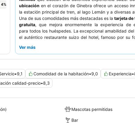
4
%
ubicación
en el corazón de Ginebra ofrece un acceso in
la estación principal de tren, al lago Lemán y a diversas a
Una de sus comodidades más destacadas es la
tarjeta de
gratuita
, que mejora enormemente la experiencia de e
para todos los huéspedes. La excepcional amabilidad del
el auténtico restaurante suizo del hotel, famoso por su 
música en directo, reciben siempre grandes elogios
Ver más
experiencia realmente inmersiva, considere una habitación
superior para minimizar los ruidos de la ciudad y dis
encantador ambiente.
Servicio
•
9,1
Comodidad de la habitación
•
9,0
Experiencia
•
lación calidad-precio
•
8,3
ión)
Mascotas permitidas
Bar