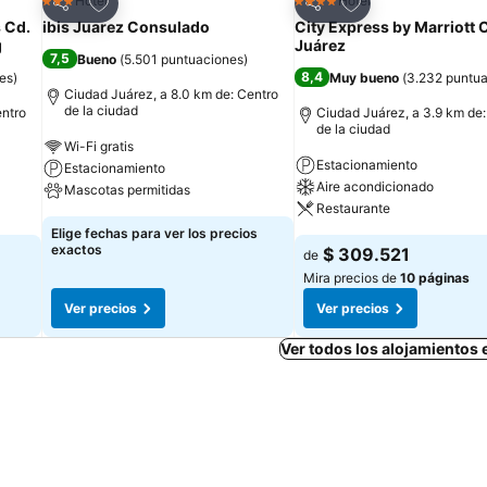
Agregar a favoritos
Agregar a favorit
Hotel
Hotel
3 Estrellas
4 Estrellas
Compartir
Compartir
s Cd.
ibis Juarez Consulado
City Express by Marriott 
g
Juárez
7,5
Bueno
(
5.501 puntuaciones
)
8,4
es
)
Muy bueno
(
3.232 puntu
Ciudad Juárez, a 8.0 km de: Centro
de la ciudad
entro
Ciudad Juárez, a 3.9 km de:
de la ciudad
Wi-Fi gratis
Estacionamiento
Estacionamiento
Aire acondicionado
Mascotas permitidas
Restaurante
Elige fechas para ver los precios
exactos
$ 309.521
de
Mira precios de
10 páginas
Ver precios
Ver precios
Ver todos los alojamientos 