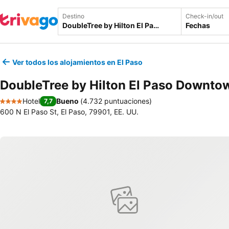
Destino
Check-in/out
Fechas
Ver todos los alojamientos en El Paso
DoubleTree by Hilton El Paso Downto
Hotel
Bueno
(
4.732 puntuaciones
)
7,7
4 Estrellas
600 N El Paso St, El Paso, 79901, EE. UU.