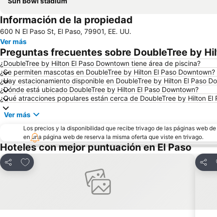
Sun Bowl stadium
Información de la propiedad
600 N El Paso St, El Paso, 79901, EE. UU.
Ver más
Preguntas frecuentes sobre DoubleTree by Hi
¿DoubleTree by Hilton El Paso Downtown tiene área de piscina?
¿Se permiten mascotas en DoubleTree by Hilton El Paso Downtown?
¿Hay estacionamiento disponible en DoubleTree by Hilton El Paso 
¿Dónde está ubicado DoubleTree by Hilton El Paso Downtown?
¿Qué atracciones populares están cerca de DoubleTree by Hilton E
Ver más
Los precios y la disponibilidad que recibe trivago de las páginas web d
en una página web de reserva la misma oferta que viste en trivago.
Hoteles con mejor puntuación en El Paso
Agregar a favoritos
Compartir
Comp