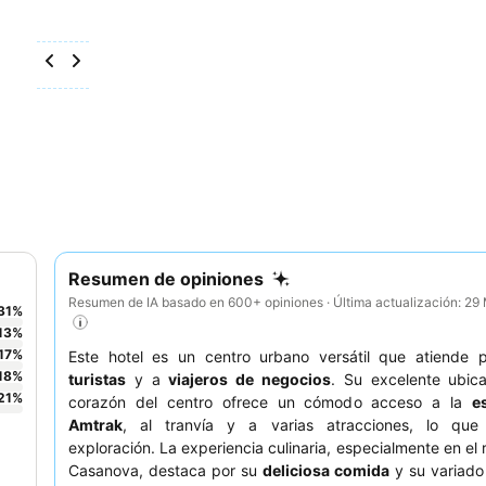
Resumen de opiniones
Resumen de IA basado en 600+ opiniones · Última actualización: 2
31
%
13
%
17
%
Este hotel es un centro urbano versátil que atiende p
18
%
turistas
y a
viajeros de negocios
. Su excelente ubica
21
%
corazón del centro ofrece un cómodo acceso a la
e
Amtrak
, al tranvía y a varias atracciones, lo que f
exploración. La experiencia culinaria, especialmente en el 
Casanova, destaca por su
deliciosa comida
y su variado