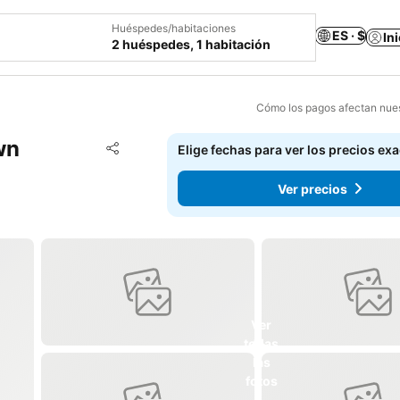
Huéspedes/habitaciones
ES · $
In
2 huéspedes, 1 habitación
Cómo los pagos afectan nues
wn
Agregar a favoritos
Elige fechas para ver los precios ex
Compartir
Ver precios