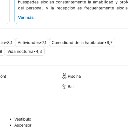
huéspedes elogian constantemente la amabilidad y profe
del personal, y la recepción es frecuentemente elogi
eficiencia. Para aquellos que buscan una comodidad y u
Ver más
óptimas, se recomienda solicitar una habitación en un
piso
cia
•
8,1
Actividades
•
7,1
Comodidad de la habitación
•
6,7
,9
Vida nocturna
•
4,3
ión)
Piscina
Bar
Vestibulo
Ascensor