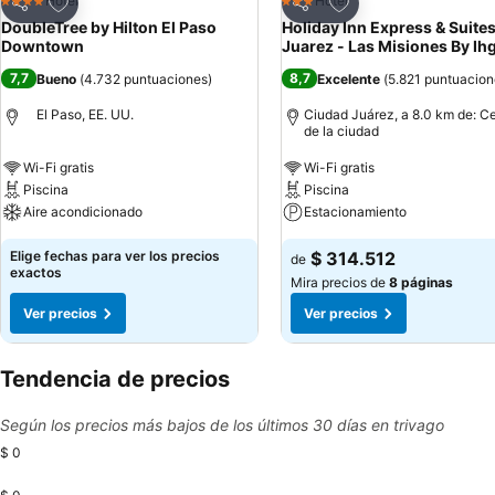
Agregar a favoritos
Agregar a favoritos
Hotel
Hotel
4 Estrellas
3 Estrellas
Compartir
Compartir
DoubleTree by Hilton El Paso
Holiday Inn Express & Suite
Downtown
Juarez - Las Misiones By Ih
7,7
8,7
Bueno
(
4.732 puntuaciones
)
Excelente
(
5.821 puntuacion
El Paso, EE. UU.
Ciudad Juárez, a 8.0 km de: C
de la ciudad
Wi-Fi gratis
Wi-Fi gratis
Piscina
Piscina
Aire acondicionado
Estacionamiento
Elige fechas para ver los precios
$ 314.512
de
exactos
Mira precios de
8 páginas
Ver precios
Ver precios
Tendencia de precios
Según los precios más bajos de los últimos 30 días en trivago
$ 0