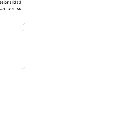
sionalidad
ada por su
nas vistas
 superior
.