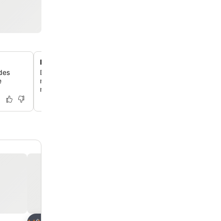
Piscina exterior en la azotea de la séptima planta
des
Disfruta de un refrescante baño o relájate en la terraza d
e
mediterráneo mientras contemplas las vistas panorámic
montañas Franklin y el horizonte de la ciudad.