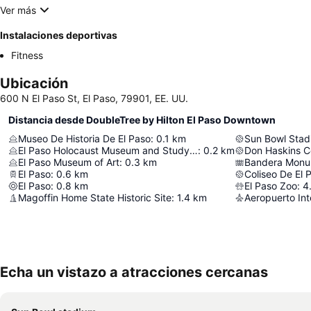
Ver más
Instalaciones deportivas
Fitness
Ubicación
600 N El Paso St, El Paso, 79901, EE. UU.
Distancia desde DoubleTree by Hilton El Paso Downtown
Museo De Historia De El Paso
:
0.1
km
Sun Bowl Stad
El Paso Holocaust Museum and Study Center
:
0.2
km
Don Haskins C
El Paso Museum of Art
:
0.3
km
Bandera Monu
El Paso
:
0.6
km
Coliseo De El 
El Paso
:
0.8
km
El Paso Zoo
:
4
Magoffin Home State Historic Site
:
1.4
km
Echa un vistazo a atracciones cercanas