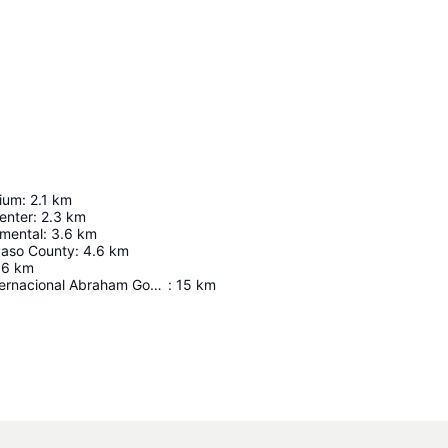
ium
:
2.1
km
enter
:
2.3
km
mental
:
3.6
km
Paso County
:
4.6
km
.6
km
Aeropuerto Internacional Abraham González
:
15
km
Ampliar mapa