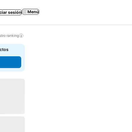
Menú
iciar sesión
tro ranking
actos