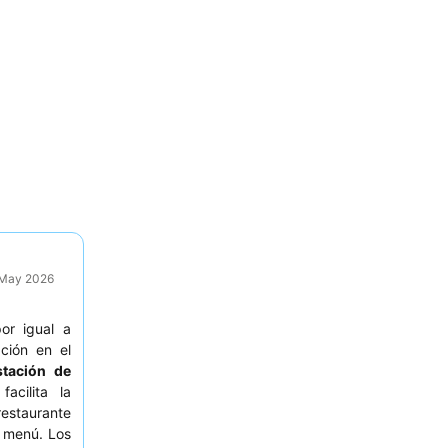
9 May 2026
or igual a
ción en el
stación de
acilita la
restaurante
 menú. Los