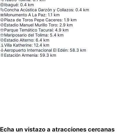
Ibagué
:
0.4
km
Concha Acústica Garzón y Collazos
:
0.4
km
Monumento A La Paz
:
1.1
km
Plaza de Toros Pepe Caceres
:
1.9
km
Estadio Manuel Murillo Toro
:
2.9
km
Parque Temático Tacuraí
:
4.9
km
Mariposario del Tolima
:
5.4
km
Estadio Alterno
:
6.4
km
Villa Katherine
:
12.4
km
Aeropuerto Internacional El Edén
:
58.3
km
Estación Armenia
:
59.3
km
Echa un vistazo a atracciones cercanas