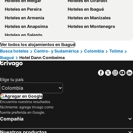
Hoteles en Melgar
Hoteles en Girardot
Hoteles en Pereira
Hoteles en Ibagué
Hoteles en Armenia
Hoteles en Manizales
Hoteles en Anapoima
Hoteles en Montenegro
Hoteles en Salento
Ver todos los alojamientos en Ibagué
Busca hoteles
Centro- y Sudamérica
Colombia
Tolima
Ibagué
Hotel Dann Combeima
Facebook
Twitter
Insta
Yo
Elige tu país
Agregar en Google
Encuentra nuestros resultados
fácilmente: agrega trivago como
fuente preferida en Google.
Compañía
Nuestros productos