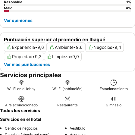
Razonable
1
%
Malo
4
%
Ver opiniones
Puntuación superior al promedio en Ibagué
Experiencia
•
9,6
Ambiente
•
9,6
Negocios
•
9,4
Propiedad
•
9,2
Limpieza
•
9,0
Ver más puntuaciones
Servicios principales
Wi-Fi en el lobby
Wi-Fi (habitación)
Estacionamiento
Aire acondicionado
Restaurante
Gimnasio
Todos los servicios
Servicios en el hotel
Centro de negocios
Vestibulo
Check-in/check-out exprés
Ascensor