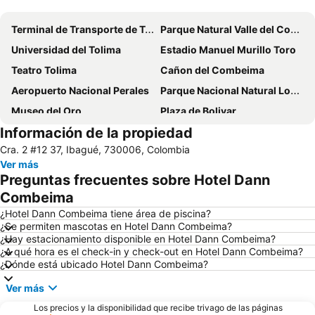
Ampliar mapa
Terminal de Transporte de Tolima
Parque Natural Valle del Cocorá
Universidad del Tolima
Estadio Manuel Murillo Toro
Teatro Tolima
Cañon del Combeima
Aeropuerto Nacional Perales
Parque Nacional Natural Los Nevados
Museo del Oro
Plaza de Bolivar
Información de la propiedad
La Fogata Resturante
Parque de la Música
Cra. 2 #12 37, Ibagué, 730006, Colombia
Camino Real
Museo del Arte del Tolima
Ver más
Estadio Luis Antonio Duque Peña
Parque de los Aborígenes
Preguntas frecuentes sobre Hotel Dann
Finca La Chapolera
Combeima
¿Hotel Dann Combeima tiene área de piscina?
¿Se permiten mascotas en Hotel Dann Combeima?
¿Hay estacionamiento disponible en Hotel Dann Combeima?
¿A qué hora es el check-in y check-out en Hotel Dann Combeima?
¿Dónde está ubicado Hotel Dann Combeima?
Ver más
Los precios y la disponibilidad que recibe trivago de las páginas