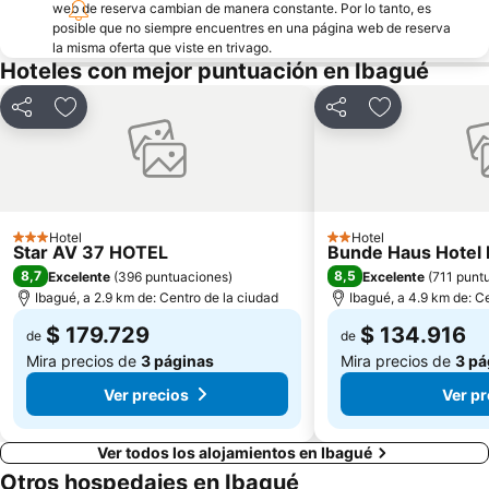
web de reserva cambian de manera constante. Por lo tanto, es
posible que no siempre encuentres en una página web de reserva
la misma oferta que viste en trivago.
Hoteles con mejor puntuación en Ibagué
Compartir
Agregar a favoritos
Compartir
Agregar a fav
Hotel
Hotel
3 Estrellas
2 Estrellas
Star AV 37 HOTEL
Bunde Haus Hote
8,7
8,5
Excelente
(
396 puntuaciones
)
Excelente
(
711 punt
Ibagué, a 2.9 km de: Centro de la ciudad
Ibagué, a 4.9 km de: C
$ 179.729
$ 134.916
de
de
Mira precios de
3 páginas
Mira precios de
3 pá
Ver precios
Ver pr
Ver todos los alojamientos en Ibagué
Otros hospedajes en Ibagué