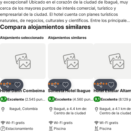
y excepcional! Ubicado en el corazón de la ciudad de Ibagué, muy
cerca de los mayores puntos de interés comercial, turístico y
empresarial de la ciudad. El hotel cuenta con planes turísticos
naturales, de negocios, culturales y científicos. Entre los principales
Compara alojamientos similares
sitios turísticos se encuentran el museo de arte y tradiciones
populares de El Espinal, los centros históricos de Ambalema,
Alojamiento seleccionado
Alojamientos similares
Mariquita y Honda. En ecoturismo son de gran importancia los
parques nacionales naturales de Los Nevados y Las Hermosas. Un
gran atractivo lo constituyen las fiestas de San Pedro y San Juan,
en El Espinal, y las fiestas patronales de los municipios, así como el
festival folclórico de Ibagué. El hotel cuenta con 61 habitaciones con
6 diferentes tipos de acomodación. Sus 5 salones con capacidad
hasta para 250 personas, son ideales para cualquier evento
empresarial o social. La Terraza es nuestro Restaurante donde
Hotel
Hotel
Hotel
4 Estrellas
4 Estrellas
5 Estrellas
Compartir
Agregar a favoritos
Compartir
Agregar a favoritos
Compartir
Agregar 
podrás disfrutar el desayuno tipo Buffet y platos a la carta.
Hotel Dann Combeima
Sonesta Hotel Ibague
Hotel Estelar Altam
8,7
9,2
9,1
Excelente
(
2.545 puntuaciones
Excelente
)
(
4.560 puntuaciones
Excelente
)
(
8.129 
Ibagué, Colombia
Ibagué, a 4.4 km de:
Ibagué, a 4.1 km de
Centro de la ciudad
Centro de la ciuda
Wi-Fi gratis
Wi-Fi gratis
Wi-Fi gratis
Estacionamiento
Piscina
Piscina