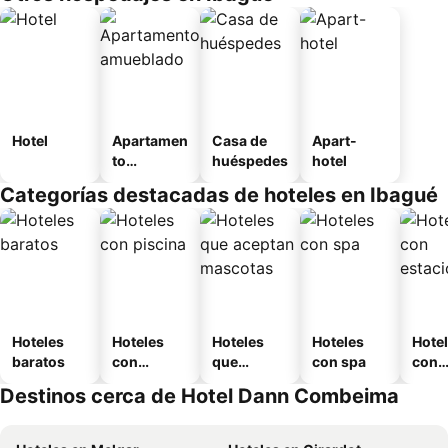
Hotel
Apartamen
Casa de
Apart-
to
huéspedes
hotel
amueblad
Categorías destacadas de hoteles en Ibagué
o
Hoteles
Hoteles
Hoteles
Hoteles
Hote
baratos
con
que
con spa
con
piscina
aceptan
esta
Destinos cerca de Hotel Dann Combeima
mascotas
mien