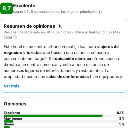
Excelente
8,7
según 2.545 puntuaciones de las páginas
principales
Resumen de opiniones
Resumen de IA basado en 400+ opiniones · Última actualización: 29 May
2026
Este hotel es un centro urbano versátil, ideal para
viajeros de
negocios
y
turistas
que buscan una estancia cómoda y
conveniente en Ibagué. Su
ubicación céntrica
ofrece acceso
directo a un centro comercial y está a poca distancia de
numerosos lugares de interés, bancos y restaurantes. La
propiedad cuenta con
salas de conferencias
bien equipadas y
habitaciones amplias y cómodas, lo que garantiza una
Ver más
experiencia productiva y relajante. Los huéspedes elogian
constantemente al
personal atento y amable
y el delicioso y
variado desayuno que incluye platos típicos colombianos. Para
Opiniones
una experiencia más tranquila, los huéspedes deben solicitar
una habitación con vistas al jardín.
Excelente
82
%
Muy bueno
8
%
Bueno
5
%