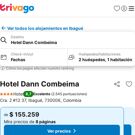
Favoritos
Iniciar 
Me
Ver todos los alojamientos en Ibagué
Destino
Hotel Dann Combeima
Check-in/out
Huéspedes/habitaciones
Fechas
2 huéspedes, 1 habitación
Cómo los pagos afectan nuestro ranking
Hotel Dann Combeima
Compartir
Ag
Hotel
8,7
Excelente
(
2.545 puntuaciones
)
4 Estrellas
Cra. 2 #12 37, Ibagué, 730006, Colombia
$ 155.259
$ 155.259
de
de
Mira precios de
8 páginas
Mira precios de
8 páginas
Ver precios
Ver precios