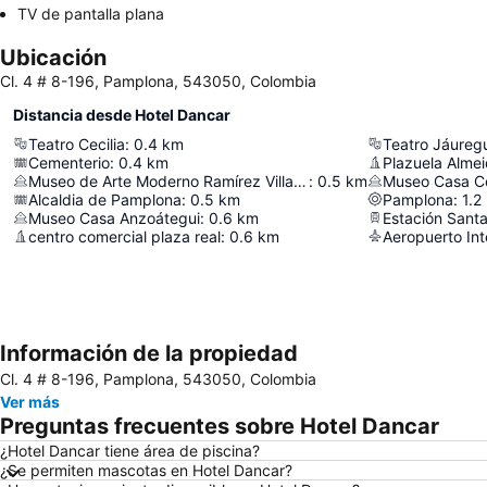
TV de pantalla plana
Ubicación
Cl. 4 # 8-196, Pamplona, 543050, Colombia
Distancia desde Hotel Dancar
Teatro Cecilia
:
0.4
km
Teatro Jáureg
Cementerio
:
0.4
km
Plazuela Alme
Museo de Arte Moderno Ramírez Villamizar
:
0.5
km
Museo Casa Co
Alcaldia de Pamplona
:
0.5
km
Pamplona
:
1.2
Museo Casa Anzoátegui
:
0.6
km
Estación Santa
centro comercial plaza real
:
0.6
km
Información de la propiedad
Cl. 4 # 8-196, Pamplona, 543050, Colombia
Ver más
Preguntas frecuentes sobre Hotel Dancar
¿Hotel Dancar tiene área de piscina?
¿Se permiten mascotas en Hotel Dancar?