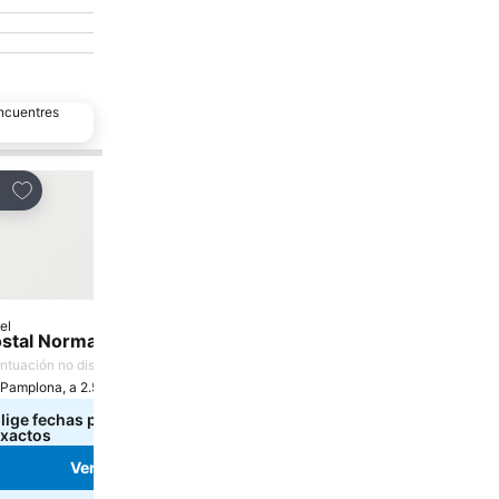
encuentres
Agregar a favoritos
partir
el
stal Normandie
ntuación no disponible
Pamplona, a 2.5 km de: Centro de la ciudad
lige fechas para ver los precios
xactos
Ver precios