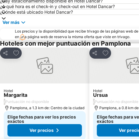
¿Hay estacionamiento disponible en Hotel Dancar?
¿A qué hora es el check-in y check-out en Hotel Dancar?
¿Dónde está ubicado Hotel Dancar?
Ver más
Los precios y la disponibilidad que recibe trivago de las páginas web d
en una página web de reserva la misma oferta que viste en trivago.
Hoteles con mejor puntuación en Pamplona
Agregar a favoritos
Agregar a favor
Compartir
Compartir
Hotel
Hotel
Margarita
Ursua
/
/
Puntuación no disponible
Puntuación no disponible
Pamplona, a 1.3 km de: Centro de la ciudad
Pamplona, a 0.8 km de:
Elige fechas para ver los precios
Elige fechas para ve
exactos
exactos
Ver precios
Ver preci