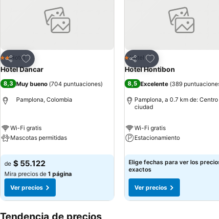
Agregar a favoritos
Agregar a favoritos
Hotel
Hotel
2 Estrellas
1 Estrellas
Compartir
Compartir
Hotel Dancar
Hotel Hontibon
8,3
8,5
Muy bueno
(
704 puntuaciones
)
Excelente
(
389 puntuacione
Pamplona, Colombia
Pamplona, a 0.7 km de: Centro 
ciudad
Wi-Fi gratis
Wi-Fi gratis
Mascotas permitidas
Estacionamiento
$ 55.122
Elige fechas para ver los precio
de
exactos
Mira precios de
1 página
Ver precios
Ver precios
Tendencia de precios