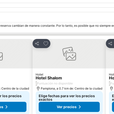
e reserva cambian de manera constante. Por lo tanto, es posible que no siempre 
itos
Agregar a favoritos
Compartir
Com
Hotel
Hot
Hotel Shalom
Ho
/
/
Puntuación no disponible
Pu
 Centro de la ciudad
Pamplona, a 0.7 km de: Centro de la ciudad
r los precios
Elige fechas para ver los precios
E
exactos
e
os
Ver precios