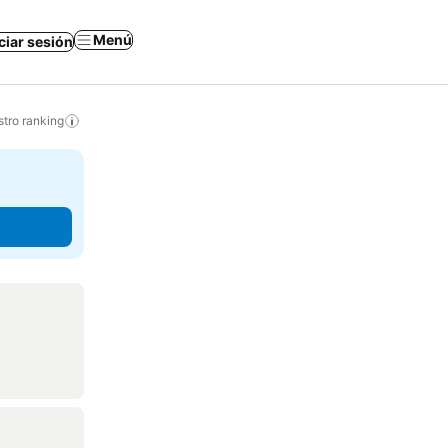
Menú
iciar sesión
tro ranking