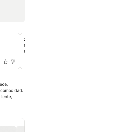
Zona de salón compartida
Relájate y socializa en el acogedor salón compartido, u
perfecto para descansar después de un día explorand
rece,
l comodidad.