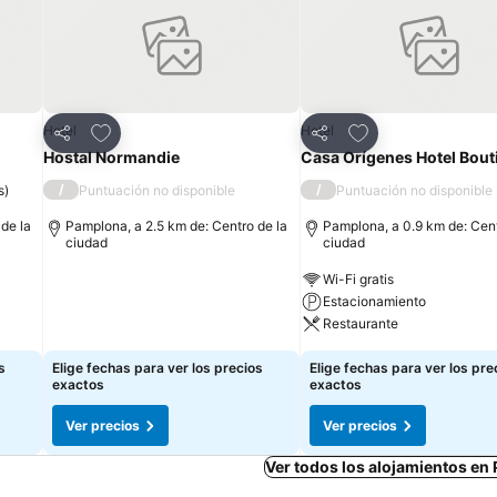
Agregar a favoritos
Agregar a favorit
Hotel
Hotel
Compartir
Compartir
Hostal Normandie
Casa Orígenes Hotel Bout
/
/
s
)
Puntuación no disponible
Puntuación no disponible
de la
Pamplona, a 2.5 km de: Centro de la
Pamplona, a 0.9 km de: Cent
ciudad
ciudad
Wi-Fi gratis
Estacionamiento
Restaurante
s
Elige fechas para ver los precios
Elige fechas para ver los pre
exactos
exactos
Ver precios
Ver precios
Ver todos los alojamientos e