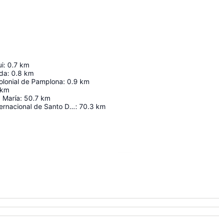
ui
:
0.7
km
ida
:
0.8
km
lonial de Pamplona
:
0.9
km
km
 María
:
50.7
km
Aeropuerto Internacional de Santo Domingo
:
70.3
km
Ampliar mapa