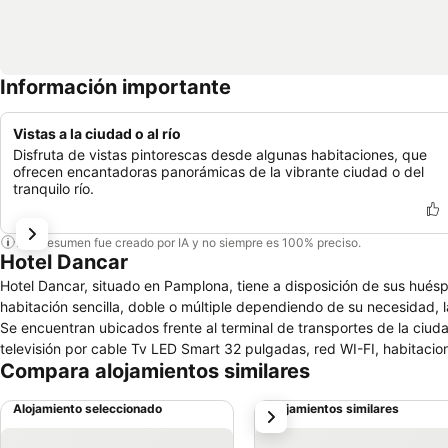
Información importante
Vistas a la ciudad o al río
Disfruta de vistas pintorescas desde algunas habitaciones, que
ofrecen encantadoras panorámicas de la vibrante ciudad o del
tranquilo río.
Este resumen fue creado por IA y no siempre es 100% preciso.
Hotel Dancar
Hotel Dancar, situado en Pamplona, tiene a disposición de sus huésp
habitación sencilla, doble o múltiple dependiendo de su necesidad, 
Se encuentran ubicados frente al terminal de transportes de la ciudad. Cuenta con los siguientes servicios: Servicio las 24 horas, agua cal
televisión por cable Tv LED Smart 32 pulgadas, red WI-FI, habitaci
Compara alojamientos similares
Alojamiento seleccionado
Alojamientos similares
siguiente