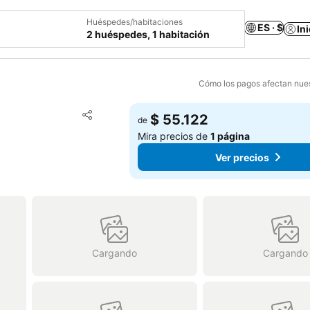
Huéspedes/habitaciones
ES · $
In
2 huéspedes, 1 habitación
Cómo los pagos afectan nues
Agregar a favoritos
$ 55.122
de
Compartir
Mira precios de
1 página
Ver precios
Cargando
Cargando