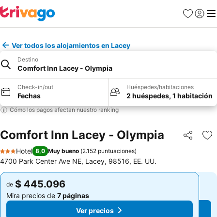
Favoritos
Iniciar 
Me
Ver todos los alojamientos en Lacey
Destino
Comfort Inn Lacey - Olympia
Check-in/out
Huéspedes/habitaciones
Fechas
2 huéspedes, 1 habitación
Cómo los pagos afectan nuestro ranking
Comfort Inn Lacey - Olympia
Compartir
Ag
Hotel
8,0
Muy bueno
(
2.152 puntuaciones
)
3 Estrellas
4700 Park Center Ave NE, Lacey, 98516, EE. UU.
$ 445.096
$ 445.096
de
de
Mira precios de
7 páginas
Mira precios de
7 páginas
Ver precios
Ver precios