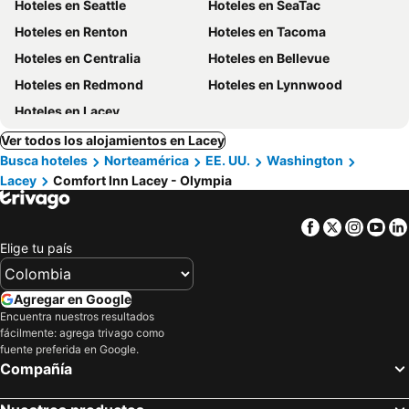
Hoteles en Seattle
Hoteles en SeaTac
Hoteles en Renton
Hoteles en Tacoma
Hoteles en Centralia
Hoteles en Bellevue
Hoteles en Redmond
Hoteles en Lynnwood
Hoteles en Lacey
Ver todos los alojamientos en Lacey
Busca hoteles
Norteamérica
EE. UU.
Washington
Lacey
Comfort Inn Lacey - Olympia
Facebook
Twitter
Insta
Yo
Elige tu país
Agregar en Google
Encuentra nuestros resultados
fácilmente: agrega trivago como
fuente preferida en Google.
Compañía