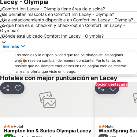
Lacey - Olympia
¿Comfort Inn Lacey - Olympia tiene área de piscina?
¿Se permiten mascotas en Comfort Inn Lacey - Olympia?
¿Hay estacionamiento disponible en Comfort Inn Lacey - Olympia?
¿A qué hora es el check-in y check-out en Comfort Inn Lacey -
Olympia?
¿Dónde está ubicado Comfort Inn Lacey - Olympia?
Ver más
Los precios y la disponibilidad que recibe trivago de las páginas
web de reserva cambian de manera constante. Por lo tanto, es
posible que no siempre encuentres en una página web de reserva
la misma oferta que viste en trivago.
Hoteles con mejor puntuación en Lacey
Opción destacada
Compartir
Agregar a favoritos
Compartir
Agregar a 
Hotel
Hotel
3 Estrellas
2 Estrellas
Hampton Inn & Suites Olympia Lacey
WoodSpring Sui