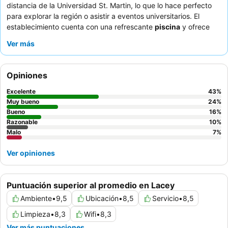
distancia de la Universidad St. Martin, lo que lo hace perfecto
para explorar la región o asistir a eventos universitarios. El
establecimiento cuenta con una refrescante
piscina
y ofrece
servicios prácticos como
aparcamiento gratuito
e
internet
Ver más
gratuito
. Los huéspedes elogian constantemente la
hospitalidad excepcional
del personal y la
amplia variedad de
opciones de desayuno
, que incluyen platos calientes como
Opiniones
huevos y salchichas. Para una experiencia más tranquila, los
huéspedes recomiendan solicitar una habitación que no dé a
Excelente
43
%
Martian Way.
Muy bueno
24
%
Bueno
16
%
Razonable
10
%
Malo
7
%
Ver opiniones
Puntuación superior al promedio en Lacey
Ambiente
•
9,5
Ubicación
•
8,5
Servicio
•
8,5
Limpieza
•
8,3
Wifi
•
8,3
Ver más puntuaciones