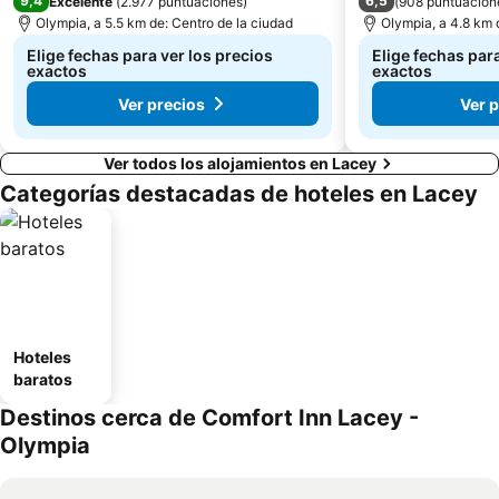
9,4
6,5
Excelente
(
2.977 puntuaciones
)
(
908 puntuacion
Olympia, a 5.5 km de: Centro de la ciudad
Olympia, a 4.8 km 
Elige fechas para ver los precios
Elige fechas para
exactos
exactos
Ver precios
Ver 
Ver todos los alojamientos en Lacey
Categorías destacadas de hoteles en Lacey
Hoteles
baratos
Destinos cerca de Comfort Inn Lacey -
Olympia