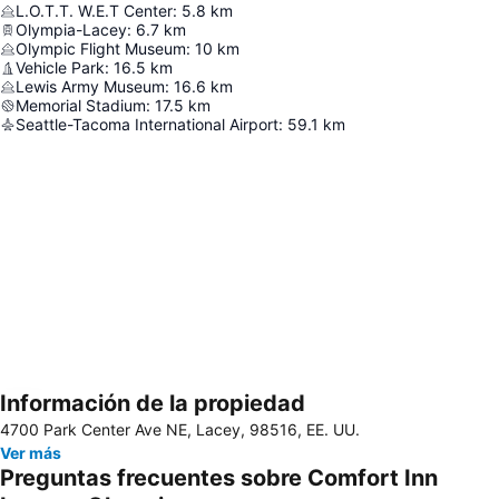
L.O.T.T. W.E.T Center
:
5.8
km
Olympia-Lacey
:
6.7
km
Olympic Flight Museum
:
10
km
Vehicle Park
:
16.5
km
Lewis Army Museum
:
16.6
km
Memorial Stadium
:
17.5
km
Seattle-Tacoma International Airport
:
59.1
km
Información de la propiedad
Ampliar mapa
4700 Park Center Ave NE, Lacey, 98516, EE. UU.
Ver más
Preguntas frecuentes sobre Comfort Inn