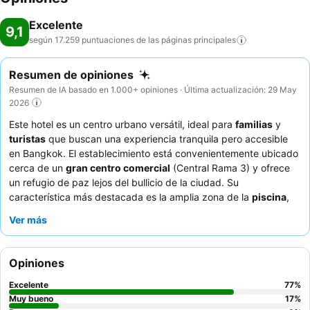
Excelente
9,1
según 17.259 puntuaciones de las páginas
principales
Resumen de opiniones
Resumen de IA basado en 1.000+ opiniones · Última actualización: 29 May
2026
Este hotel es un centro urbano versátil, ideal para
familias
y
turistas
que buscan una experiencia tranquila pero accesible
en Bangkok. El establecimiento está convenientemente ubicado
cerca de un
gran centro comercial
(Central Rama 3) y ofrece
un refugio de paz lejos del bullicio de la ciudad. Su
característica más destacada es la amplia zona de la
piscina
,
que proporciona un oasis de serenidad para la relajación y la
Ver más
diversión familiar. Los huéspedes elogian constantemente la
excepcional atención y el servicio del personal
, así como el
extenso y variado
desayuno bufé
con diversas opciones
Opiniones
culinarias. Para una estancia más cómoda, considere utilizar el
servicio de transporte
gratuito a puntos clave.
Excelente
77
%
Muy bueno
17
%