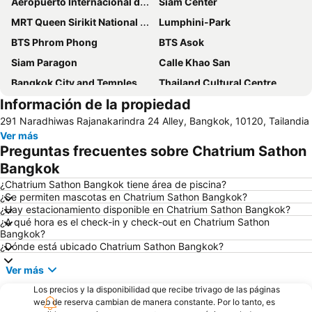
Aeropuerto Internacional de Bangkok - Suvarnabhumi
Siam Center
MRT Queen Sirikit National Convention Centre
Lumphini-Park
BTS Phrom Phong
BTS Asok
Siam Paragon
Calle Khao San
Bangkok City and Temples Tour
Thailand Cultural Centre
Información de la propiedad
THAILAND BESTBUYS
BTS Nana
291 Naradhiwas Rajanakarindra 24 Alley, Bangkok, 10120, Tailandia
Siam Discovery Center
Bitec- Centro Internacional De Exhibiciones Y Comercio De Bangkok
Ver más
BTS Bang Wa
Mercado de Chatuchak
Preguntas frecuentes sobre Chatrium Sathon
Automotive Engineering Asia
Chao Phraya River and Bangkok Waterways Cruise including Wat Arun
Bangkok
Visita al Gran Palacio y a los Templos
Hard Rock Cafe
¿Chatrium Sathon Bangkok tiene área de piscina?
¿Se permiten mascotas en Chatrium Sathon Bangkok?
MRT Sukhumvit
¿Hay estacionamiento disponible en Chatrium Sathon Bangkok?
¿A qué hora es el check-in y check-out en Chatrium Sathon
Bangkok?
¿Dónde está ubicado Chatrium Sathon Bangkok?
Ver más
Los precios y la disponibilidad que recibe trivago de las páginas
web de reserva cambian de manera constante. Por lo tanto, es