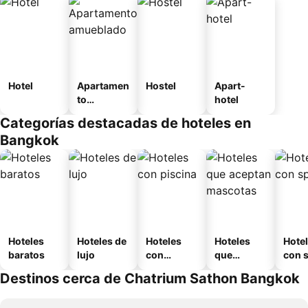
Hotel
Apartamen
Hostel
Apart-
to
hotel
amueblad
Categorías destacadas de hoteles en
o
Bangkok
Hoteles
Hoteles de
Hoteles
Hoteles
Hote
baratos
lujo
con
que
con 
piscina
aceptan
Destinos cerca de Chatrium Sathon Bangkok
mascotas