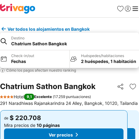
Favoritos
Iniciar 
Me
Ver todos los alojamientos en Bangkok
Destino
Chatrium Sathon Bangkok
Check-in/out
Huéspedes/habitaciones
Fechas
2 huéspedes, 1 habitación
Cómo los pagos afectan nuestro ranking
Chatrium Sathon Bangkok
Compartir
Ag
Hotel
9,1
Excelente
(
17.259 puntuaciones
)
4 Estrellas
291 Naradhiwas Rajanakarindra 24 Alley, Bangkok, 10120, Tailandia
$ 220.708
$ 220.708
de
de
Mira precios de
10 páginas
Mira precios de
10 páginas
Ver precios
Ver precios