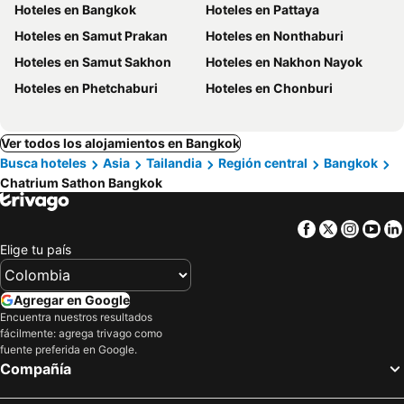
Hoteles en Bangkok
Hoteles en Pattaya
Hoteles en Samut Prakan
Hoteles en Nonthaburi
Hoteles en Samut Sakhon
Hoteles en Nakhon Nayok
Hoteles en Phetchaburi
Hoteles en Chonburi
Ver todos los alojamientos en Bangkok
Busca hoteles
Asia
Tailandia
Región central
Bangkok
Chatrium Sathon Bangkok
Facebook
Twitter
Insta
Yo
Elige tu país
Agregar en Google
Encuentra nuestros resultados
fácilmente: agrega trivago como
fuente preferida en Google.
Compañía