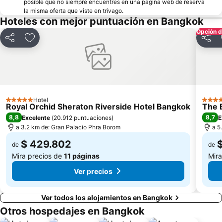
posible que no siempre encuentres en una página web de reserva
la misma oferta que viste en trivago.
Hoteles con mejor puntuación en Bangkok
Opción 
Compartir
Agregar a favoritos
Compa
Hotel
5 Estrellas
5 Estr
Royal Orchid Sheraton Riverside Hotel Bangkok
The 
8,8
8,7
Excelente
(
20.912 puntuaciones
)
E
a 3.2 km de: Gran Palacio Phra Borom
a 5
$ 429.802
de
de
Mira precios de
11 páginas
Mira
Ver precios
Ver todos los alojamientos en Bangkok
Otros hospedajes en Bangkok