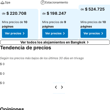
Spa
Estacionamiento
Ver precios
$ 524.725
de
Ver precios
Ver precios
$ 220.708
$ 198.247
de
de
Mira precios de
10
Mira precios de
9
Mira precios de
10
páginas
páginas
páginas
Ver precios
Ver precios
Ver precios
Ver todos los alojamientos en Bangkok
Tendencia de precios
Según los precios más bajos de los últimos 30 días en trivago
$ 0
$ 0
$ 0
Opiniones