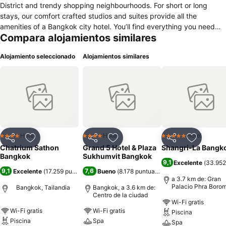
District and trendy shopping neighbourhoods. For short or long
stays, our comfort crafted studios and suites provide all the
amenities of a Bangkok city hotel. You’ll find everything you need
Compara alojamientos similares
from three dining restaurants & bars, a minimart, self-serve
launderette, kids play area and a resort-style lagoon swimming pool.
Alojamiento seleccionado
Alojamientos similares
Green Leaf Spa offers sensorial escapes. Hold private meetings in
our 250-person capacity The Seasons Meetings & Events space, or
let us organise an event by the pool with exciting entertainment!
Access to the city is both easy and convenient. The new BRT
express bus line is just a short walk away that connects you with
both the BTS Skytrain and MRT subway systems. We also have our
own complimentary shuttle van to take you to the BTS and
shopping hubs of Bangkok.
Hotel
Hotel
Hotel
4 Estrellas
4 Estrellas
5 Estrellas
Compartir
Agregar a favoritos
Compartir
Agregar a favoritos
Compartir
Agregar 
Chatrium Sathon
Grand 5 Hotel & Plaza
Shangri-La Bangk
Bangkok
Sukhumvit Bangkok
9,1
Excelente
(
33.952
9,1
7,6
Excelente
(
17.259 puntuaciones
Bueno
)
(
8.178 puntuaciones
)
a 3.7 km de: Gran
Palacio Phra Boro
Bangkok, Tailandia
Bangkok, a 3.6 km de:
Centro de la ciudad
Wi-Fi gratis
Wi-Fi gratis
Wi-Fi gratis
Piscina
Piscina
Spa
Spa