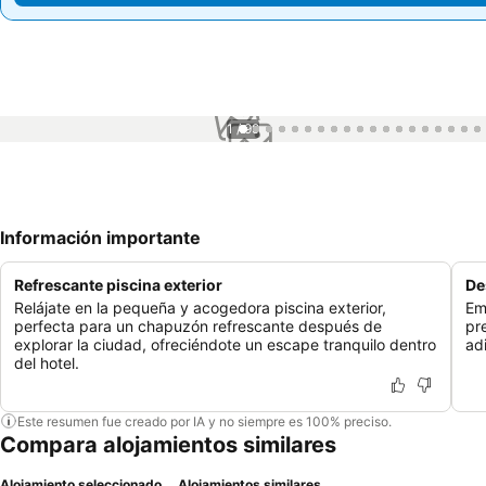
1 / 99
Información importante
Refrescante piscina exterior
De
Relájate en la pequeña y acogedora piscina exterior,
Em
perfecta para un chapuzón refrescante después de
pr
explorar la ciudad, ofreciéndote un escape tranquilo dentro
ad
del hotel.
Este resumen fue creado por IA y no siempre es 100% preciso.
Compara alojamientos similares
Alojamiento seleccionado
Alojamientos similares