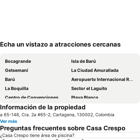
Echa un vistazo a atracciones cercanas
Ampliar mapa
Bocagrande
Isla de Barú
Getsemaní
La Ciudad Amurallada
Barú
Aeropuerto Internacional Rafael Núñez
La Boquilla
Sector el Laguito
Centro de Convenciones
Playa Blanca
Información de la propiedad
Tierra Bomba
El Barrio Manga y sus Casonas
a 65-148, Cra. 2a #65-2, Cartagena, 130002, Colombia
Isla Rosario
Castillo de San Felipe de Barajas
Ver más
Torre del Reloj
Estadio Jaime Morón
Preguntas frecuentes sobre Casa Crespo
Cerro de la Popa
Baluarte de Santa Catalina y el de Santa Clara
¿Casa Crespo tiene área de piscina?