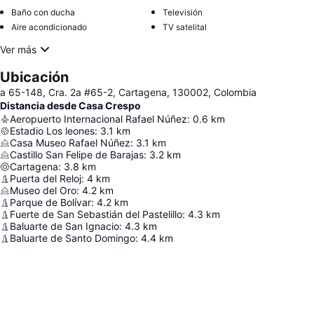
Baño con ducha
Televisión
Aire acondicionado
TV satelital
Ver más
Ubicación
a 65-148, Cra. 2a #65-2, Cartagena, 130002, Colombia
Distancia desde Casa Crespo
Aeropuerto Internacional Rafael Núñez
:
0.6
km
Estadio Los leones
:
3.1
km
Casa Museo Rafael Núñez
:
3.1
km
Castillo San Felipe de Barajas
:
3.2
km
Cartagena
:
3.8
km
Puerta del Reloj
:
4
km
Museo del Oro
:
4.2
km
Parque de Bolívar
:
4.2
km
Fuerte de San Sebastián del Pastelillo
:
4.3
km
Baluarte de San Ignacio
:
4.3
km
Baluarte de Santo Domingo
:
4.4
km