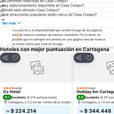
¿Se permiten mascotas en Casa Crespo?
Muelle de los Pegasos
Plaza de Bolívar
¿Hay estacionamiento disponible en Casa Crespo?
Monumento de los Zapatos Viejos
Museo Histórico - Palacio de la Inquisición
¿Dónde está ubicado Casa Crespo?
¿Qué atracciones populares están cerca de Casa Crespo?
Las Bóvedas
Parque Nacional Natural Corales del Rosario
Ver más
Catedral de Santa Catalina de Alejandría
Plaza de la Aduana
Los precios y la disponibilidad que recibe trivago de las páginas
San Pedro Claver
Plaza de los Coches
web de reserva cambian de manera constante. Por lo tanto, es
Parque Nacional Corales del Rosario
Museo de Arte Moderno
posible que no siempre encuentres en una página web de reserva
la misma oferta que viste en trivago.
Teatro Colón
Hoteles con mejor puntuación en Cartagena
Compartir
Agregar a favoritos
Compartir
Agregar a fa
Hotel
Hotel
4 Estrellas
4 Estrellas
Oz Hotel
Holiday Inn Carta
9,1
9,0
Excelente
(
6.314 puntuaciones
)
Excelente
(
8.251 pu
Cartagena, a 3.2 km de: Centro de la ciudad
Cartagena, a 7.0 km de
$ 224.214
$ 344.448
de
de