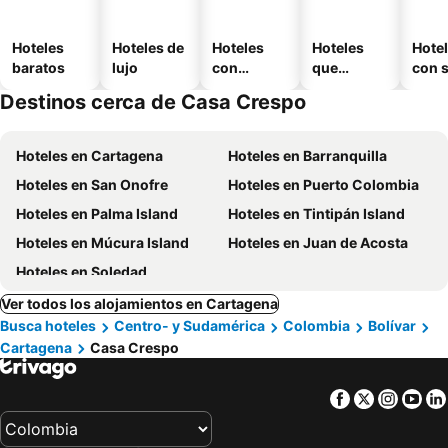
Hoteles
Hoteles de
Hoteles
Hoteles
Hote
baratos
lujo
con
que
con 
piscina
aceptan
Destinos cerca de Casa Crespo
mascotas
Hoteles en Cartagena
Hoteles en Barranquilla
Hoteles en San Onofre
Hoteles en Puerto Colombia
Hoteles en Palma Island
Hoteles en Tintipán Island
Hoteles en Múcura Island
Hoteles en Juan de Acosta
Hoteles en Soledad
Ver todos los alojamientos en Cartagena
Busca hoteles
Centro- y Sudamérica
Colombia
Bolívar
Cartagena
Casa Crespo
Facebook
Twitter
Insta
Yo