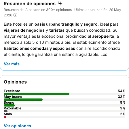
Resumen de opiniones
Resumen de IA basado en 300+ opiniones · Última actualización: 29 May
2026
Este hotel es un
oasis urbano tranquilo y seguro
, ideal para
viajeros de negocios
y
turistas
que buscan comodidad. Su
mayor ventaja es la excepcional proximidad al
aeropuerto
, a
menudo a solo 5 o 10 minutos a pie. El establecimiento ofrece
habitaciones cómodas y espaciosas
con aire acondicionado
eficiente, lo que garantiza una estancia agradable. Los
huéspedes elogian constantemente el
servicio atento y amable
Ver más
del equipo del hotel y aprecian las sabrosas opciones de
desayuno, aunque a veces poco variadas. Para quienes
priorizan la paz y la tranquilidad, se recomienda solicitar una
Opiniones
habitación que no dé a la calle principal.
Excelente
54
%
Muy bueno
32
%
Bueno
9
%
Razonable
3
%
Malo
2
%
Ver opiniones