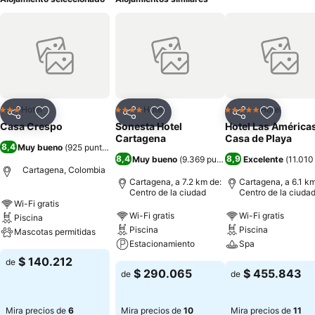
Hotel
Hotel
Hotel
3 Estrellas
4 Estrellas
5 Estrellas
Compartir
Agregar a favoritos
Compartir
Agregar a favoritos
Compartir
Agregar 
Casa Crespo
Sonesta Hotel
Hotel Las América
Cartagena
Casa de Playa
8,4
Muy bueno
(
925 puntuaciones
)
8,4
8,9
Muy bueno
(
9.369 puntuaciones
Excelente
)
(
11.010
Cartagena, Colombia
Cartagena, a 7.2 km de:
Cartagena, a 6.1 km
Centro de la ciudad
Centro de la ciuda
Wi-Fi gratis
Wi-Fi gratis
Wi-Fi gratis
Piscina
Piscina
Piscina
Mascotas permitidas
Estacionamiento
Spa
$ 140.212
de
$ 290.065
$ 455.843
de
de
Mira precios de
6
Mira precios de
10
Mira precios de
11