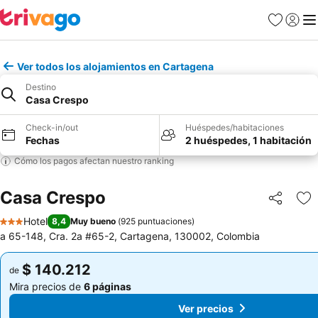
Favoritos
Iniciar 
Me
Ver todos los alojamientos en Cartagena
Destino
Casa Crespo
Check-in/out
Huéspedes/habitaciones
Fechas
2 huéspedes, 1 habitación
Cómo los pagos afectan nuestro ranking
Casa Crespo
Compartir
Ag
Hotel
8,4
Muy bueno
(
925 puntuaciones
)
3 Estrellas
a 65-148, Cra. 2a #65-2, Cartagena, 130002, Colombia
$ 140.212
$ 140.212
de
de
Mira precios de
6 páginas
Mira precios de
6 páginas
Ver precios
Ver precios