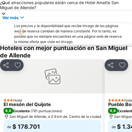
¿Qué atracciones populares están cerca de Hotel Amatte San
Miguel de Allende?
Ver más
Los precios y la disponibilidad que recibe trivago de las páginas
web de reserva cambian de manera constante. Por lo tanto, es
posible que no siempre encuentres en una página web de reserva
la misma oferta que viste en trivago.
Hoteles con mejor puntuación en San Miguel
de Allende
Compartir
Agregar a favoritos
Compartir
Agre
Hotel
Hote
3 Estrellas
5 Estrellas
El mesón del Quijote
Pueblo Bo
8,8
9,8
Excelente
(
781 puntuaciones
)
Excelen
San Miguel de Allende, a 0.9 km de: Centro de la ciudad
San Miguel
$ 178.701
$ 1.
de
de