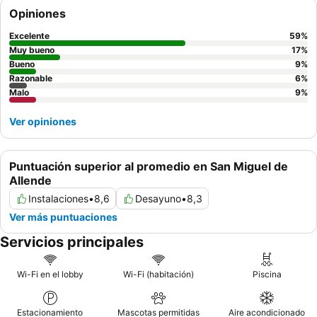
complementan la
excelente comida
y la
deliciosa cocina
Opiniones
disponible, especialmente en el restaurante de la azotea, con
sus increíbles vistas. Para disfrutar de una experiencia
Excelente
59
%
realmente especial, considere reservar una habitación alejada
Muy bueno
17
%
de los espacios para eventos y así garantizar una estancia más
Bueno
9
%
Razonable
6
%
tranquila.
Malo
9
%
Ver opiniones
Puntuación superior al promedio en San Miguel de
Allende
Instalaciones
•
8,6
Desayuno
•
8,3
Ver más puntuaciones
Servicios principales
Wi-Fi en el lobby
Wi-Fi (habitación)
Piscina
Estacionamiento
Mascotas permitidas
Aire acondicionado