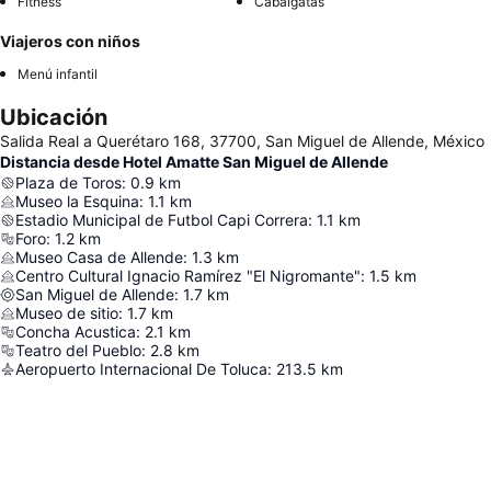
Fitness
Cabalgatas
Viajeros con niños
Menú infantil
Ubicación
Salida Real a Querétaro 168, 37700, San Miguel de Allende, México
Distancia desde Hotel Amatte San Miguel de Allende
Plaza de Toros
:
0.9
km
Museo la Esquina
:
1.1
km
Estadio Municipal de Futbol Capi Correra
:
1.1
km
Foro
:
1.2
km
Museo Casa de Allende
:
1.3
km
Centro Cultural Ignacio Ramírez "El Nigromante"
:
1.5
km
San Miguel de Allende
:
1.7
km
Museo de sitio
:
1.7
km
Concha Acustica
:
2.1
km
Teatro del Pueblo
:
2.8
km
Aeropuerto Internacional De Toluca
:
213.5
km