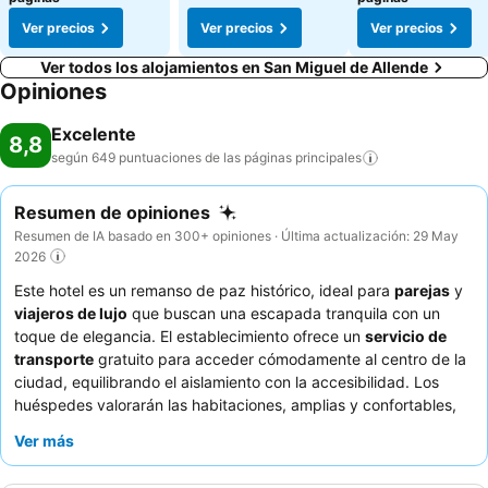
Ver precios
Ver precios
Ver precios
Ver todos los alojamientos en San Miguel de Allende
Opiniones
Excelente
8,8
según 649 puntuaciones de las páginas
principales
Resumen de opiniones
Resumen de IA basado en 300+ opiniones · Última actualización: 29 May
2026
Este hotel es un remanso de paz histórico, ideal para
parejas
y
viajeros de lujo
que buscan una escapada tranquila con un
toque de elegancia. El establecimiento ofrece un
servicio de
transporte
gratuito para acceder cómodamente al centro de la
ciudad, equilibrando el aislamiento con la accesibilidad. Los
huéspedes valorarán las habitaciones, amplias y confortables,
que disponen de
cómodas camas y almohadas
, además de
Ver más
relajantes
duchas de efecto lluvia
. El personal recibe
constantemente elogios por su atención y amabilidad, que