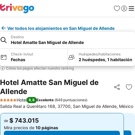
Favoritos
Iniciar 
Me
Ver todos los alojamientos en San Miguel de Allende
Destino
Hotel Amatte San Miguel de Allende
Check-in/out
Huéspedes/habitaciones
Fechas
2 huéspedes, 1 habitación
Cómo los pagos afectan nuestro ranking
Hotel Amatte San Miguel de
Allende
Compartir
Ag
Hotel
8,8
Excelente
(
649 puntuaciones
)
5 Estrellas
Salida Real a Querétaro 168, 37700, San Miguel de Allende, México
$ 743.015
$ 743.015
de
de
Mira precios de
10 páginas
Mira precios de
10 páginas