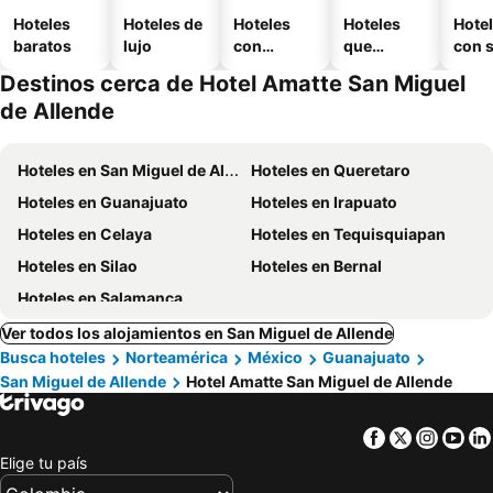
Hoteles
Hoteles de
Hoteles
Hoteles
Hote
baratos
lujo
con
que
con 
piscina
aceptan
Destinos cerca de Hotel Amatte San Miguel
mascotas
de Allende
Hoteles en San Miguel de Allende
Hoteles en Queretaro
Hoteles en Guanajuato
Hoteles en Irapuato
Hoteles en Celaya
Hoteles en Tequisquiapan
Hoteles en Silao
Hoteles en Bernal
Hoteles en Salamanca
Ver todos los alojamientos en San Miguel de Allende
Busca hoteles
Norteamérica
México
Guanajuato
San Miguel de Allende
Hotel Amatte San Miguel de Allende
Facebook
Twitter
Insta
Yo
Elige tu país