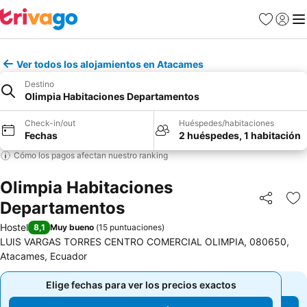
Favoritos
Iniciar 
Me
Ver todos los alojamientos en Atacames
Destino
Olimpia Habitaciones Departamentos
Check-in/out
Huéspedes/habitaciones
Fechas
2 huéspedes, 1 habitación
Cómo los pagos afectan nuestro ranking
Olimpia Habitaciones
Departamentos
Compartir
Ag
Hostel
8,1
Muy bueno
(
15 puntuaciones
)
LUIS VARGAS TORRES CENTRO COMERCIAL OLIMPIA, 080650,
Atacames, Ecuador
Elige fechas para ver los precios exactos
Elige fechas para ver los precios exactos