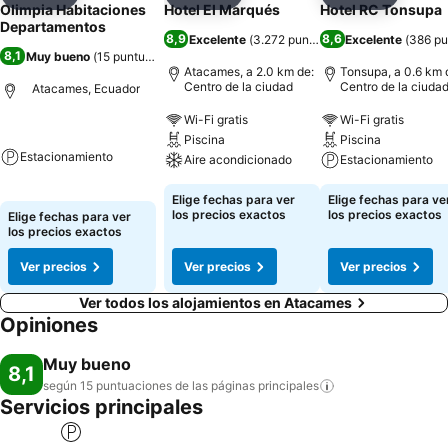
Agregar a favoritos
Agregar a favoritos
Agregar 
Olimpia Habitaciones
Hotel El Marqués
Hotel RC Tonsupa
Departamentos
8,9
8,6
Excelente
(
3.272 puntuaciones
Excelente
)
(
386 pu
8,1
Muy bueno
(
15 puntuaciones
)
Atacames, a 2.0 km de:
Tonsupa, a 0.6 km 
Centro de la ciudad
Centro de la ciuda
Atacames, Ecuador
Wi-Fi gratis
Wi-Fi gratis
Piscina
Piscina
Estacionamiento
Aire acondicionado
Estacionamiento
Elige fechas para ver
Elige fechas para ve
los precios exactos
los precios exactos
Elige fechas para ver
los precios exactos
Ver precios
Ver precios
Ver precios
Ver todos los alojamientos en Atacames
Opiniones
Muy bueno
8,1
según 15 puntuaciones de las páginas
principales
Servicios principales