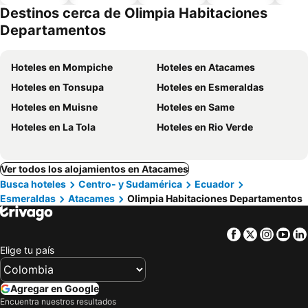
piscina
aceptan
esta
Destinos cerca de Olimpia Habitaciones
mascotas
mien
Departamentos
Hoteles en Mompiche
Hoteles en Atacames
Hoteles en Tonsupa
Hoteles en Esmeraldas
Hoteles en Muisne
Hoteles en Same
Hoteles en La Tola
Hoteles en Rio Verde
Ver todos los alojamientos en Atacames
Busca hoteles
Centro- y Sudamérica
Ecuador
Esmeraldas
Atacames
Olimpia Habitaciones Departamentos
Facebook
Twitter
Insta
Yo
Elige tu país
Agregar en Google
Encuentra nuestros resultados