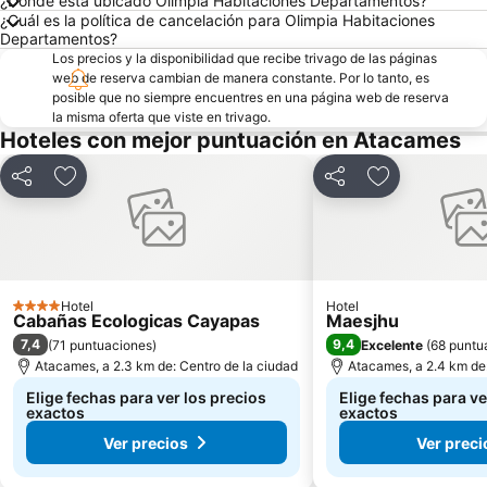
¿Dónde está ubicado Olimpia Habitaciones Departamentos?
¿Cuál es la política de cancelación para Olimpia Habitaciones
Departamentos?
Los precios y la disponibilidad que recibe trivago de las páginas
web de reserva cambian de manera constante. Por lo tanto, es
posible que no siempre encuentres en una página web de reserva
la misma oferta que viste en trivago.
Hoteles con mejor puntuación en Atacames
Compartir
Agregar a favoritos
Compartir
Agregar a fav
Hotel
Hotel
4 Estrellas
Cabañas Ecologicas Cayapas
Maesjhu
7,4
9,4
(
71 puntuaciones
)
Excelente
(
68 puntu
Atacames, a 2.3 km de: Centro de la ciudad
Atacames, a 2.4 km de:
Elige fechas para ver los precios
Elige fechas para ve
exactos
exactos
Ver precios
Ver preci