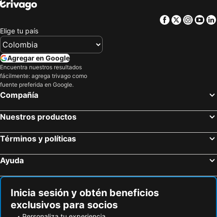
Facebook
Twitter
Insta
Yo
Elige tu país
Agregar en Google
Encuentra nuestros resultados
fácilmente: agrega trivago como
fuente preferida en Google.
Compañía
Nuestros productos
Términos y políticas
Ayuda
Inicia sesión y obtén beneficios
exclusivos para socios
Personaliza tu experiencia