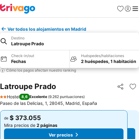
Favoritos
Iniciar 
Me
Ver todos los alojamientos en Madrid
Destino
Latroupe Prado
Check-in/out
Huéspedes/habitaciones
Fechas
2 huéspedes, 1 habitación
Cómo los pagos afectan nuestro ranking
Latroupe Prado
Compartir
Ag
Hostel
8,6
Excelente
(
9.262 puntuaciones
)
2 Estrellas
Paseo de las Delicias, 1, 28045, Madrid, España
$ 373.055
$ 373.055
de
de
Mira precios de
2 páginas
Mira precios de
2 páginas
Ver precios
Ver precios