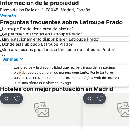
Información de la propiedad
Chamartín
Chamberí
Paseo de las Delicias, 1, 28045, Madrid, España
Estadio Santiago Bernabéu
Parque de El Retiro
Ver más
Estación de Chamartín
San Andrés
Preguntas frecuentes sobre Latroupe Prado
Plaza de España
Aeropuerto T4 Metro Station
¿Latroupe Prado tiene área de piscina?
¿Se permiten mascotas en Latroupe Prado?
Calle Serrano
IFEMA
¿Hay estacionamiento disponible en Latroupe Prado?
Plaza Mayor
Museo Nacional del Prado
¿Dónde está ubicado Latroupe Prado?
¿Qué atracciones populares están cerca de Latroupe Prado?
De Chueca
Sol
Ver más
Malasaña
Paseo de la Castellana
Los precios y la disponibilidad que recibe trivago de las páginas
Lista
Aeropuerto T1 T2 T3 Metro Station
web de reserva cambian de manera constante. Por lo tanto, es
Plaza de Cibeles
Retiro
posible que no siempre encuentres en una página web de reserva
la misma oferta que viste en trivago.
Tetuán
La Latina
Hoteles con mejor puntuación en Madrid
Lavapiés
Acacias
Compartir
Agregar a favoritos
Compartir
Agregar a fav
Puerta de Alcalá
Goya
Arturo Soria Metro Station
Estación Sur
Moncloa-Aravaca
Serrano
Castellana
Plaza de Toros las Ventas