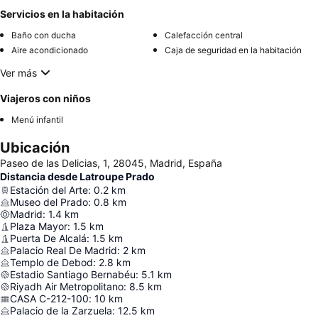
Servicios en la habitación
Baño con ducha
Calefacción central
Aire acondicionado
Caja de seguridad en la habitación
Ver más
Viajeros con niños
Menú infantil
Ubicación
Paseo de las Delicias, 1, 28045, Madrid, España
Distancia desde Latroupe Prado
Estación del Arte
:
0.2
km
Museo del Prado
:
0.8
km
Madrid
:
1.4
km
Plaza Mayor
:
1.5
km
Puerta De Alcalá
:
1.5
km
Palacio Real De Madrid
:
2
km
Templo de Debod
:
2.8
km
Estadio Santiago Bernabéu
:
5.1
km
Riyadh Air Metropolitano
:
8.5
km
CASA C-212-100
:
10
km
Palacio de la Zarzuela
:
12.5
km