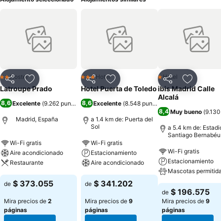
Hostel
Hotel
Hotel
2 Estrellas
3 Estrellas
1 Estrellas
Compartir
Agregar a favoritos
Compartir
Agregar a favoritos
Compartir
Agregar 
Latroupe Prado
Hotel Puerta de Toledo
ibis Madrid Calle
Alcalá
8,6
8,6
Excelente
(
9.262 puntuaciones
Excelente
)
(
8.548 puntuaciones
)
8,4
Muy bueno
(
9.130
Madrid, España
a 1.4 km de: Puerta del
Sol
a 5.4 km de: Estadi
Santiago Bernabéu
Wi-Fi gratis
Wi-Fi gratis
Wi-Fi gratis
Aire acondicionado
Estacionamiento
Estacionamiento
Restaurante
Aire acondicionado
Mascotas permitid
$ 373.055
$ 341.202
de
de
$ 196.575
de
Mira precios de
2
Mira precios de
9
Mira precios de
9
páginas
páginas
páginas