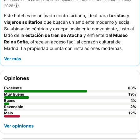
2026
Este hotel es un animado centro urbano, ideal para
turistas
y
viajeros solitarios
que buscan un ambiente moderno y social.
Su ubicación céntrica y excepcionalmente conveniente, justo al
lado de la
estación de tren de Atocha
y enfrente del
Museo
Reina Sofía
, ofrece un acceso fácil al corazón cultural de
Madrid. La propiedad cuenta con instalaciones modernas,
incluyendo un
impresionante atrio
que llena las áreas comunes
Ver más
de luz natural. Los huéspedes elogian constantemente al
personal amable y servicial
y el
completo desayuno bufé
, que
ofrece una amplia variedad de opciones frescas y sin gluten.
Opiniones
Para una experiencia más privada y cómoda, considere reservar
una habitación con
cortinas de privacidad
en las literas.
Excelente
63
%
Muy bueno
19
%
Bueno
4
%
Razonable
2
%
Malo
12
%
Ver opiniones