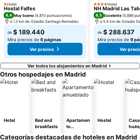
Hotel
Hotel
1 Estrellas
4 Estrellas
Centro
Puente de Vallecas
Hostal Falfes
NH Madrid Las Tab
8,4
8,5
Muy bueno
(
4.810 puntuaciones
)
Excelente
(
5.886 pu
Palacio Real
Casco Histórico de Vallecas
a 1.2 km de: Estadio Santiago Bernabéu
a 5.4 km de: Estadio 
Estación de Príncipe Pío
Puerta de Toledo
$ 189.440
$ 288.637
de
de
Calle Alcalá
Recoletos
Mira precios de
6 páginas
Mira precios de
9 pá
Ver precios
Ver preci
Ver todos los alojamientos en Madrid
Otros hospedajes en Madrid
Hotel
Bed and
Apartamen
Hostel
Casa
breakfasts
to
hués
amueblad
Categorías destacadas de hoteles en Madrid
o