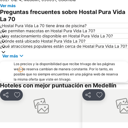
Parque Lleras
Comfama Rionegro - Pueblo Tutucán
Ver más
Feria de las Flores
Parque Explora
Preguntas frecuentes sobre Hostal Pura Vida
Jardín Botánico Joaquín Antonio Uribe
Parque de las Luces
La 70
Parque de los Pies Descalzos
Parque de los Deseos
¿Hostal Pura Vida La 70 tiene área de piscina?
¿Se permiten mascotas en Hostal Pura Vida La 70?
El Prado
Valle de Llanogrande
¿Hay estacionamiento disponible en Hostal Pura Vida La 70?
¿Dónde está ubicado Hostal Pura Vida La 70?
La Avanzada
Parque San Antonio
¿Qué atracciones populares están cerca de Hostal Pura Vida La 70?
Parque el Berrío
Cerro Nutibara
Ver más
Popular
Basílica Menor Nuestra Señora de la Candelaria
Los precios y la disponibilidad que recibe trivago de las páginas
Parque Zoológico Santa Fe
Edificio Coltejer
web de reserva cambian de manera constante. Por lo tanto, es
posible que no siempre encuentres en una página web de reserva
Parque Arvi
Medellin Christmas Lighting
la misma oferta que viste en trivago.
La Torre
Plaza de Cisneros
Hoteles con mejor puntuación en Medellín
Calle Carabobo
Planetario de Medellín
Compartir
Agregar a favoritos
Compartir
Agregar a fav
Granizal
Villa Guadalupe
San Pablo
Museo de Antioquia
El Compromiso
Aldea Pablo VI
Carpinelo
Las Campanas