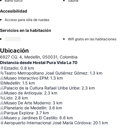
Baño turco
Sauna
Accesibilidad
Acceso para silla de ruedas
Servicios en la habitación
Wifi gratis en las habitaciones
Ubicación
6927 CQ. 4, Medellín, 050031, Colombia
Distancia desde Hostal Pura Vida La 70
Estadio
:
0.8
km
Teatro Metropolitano José Gutiérrez Gómez
:
1.3
km
Museo Interactivo EPM
:
1.3
km
Medellín
:
1.5
km
Palacio de la Cultura Rafael Uribe Uribe
:
2.3
km
Museo de Antioquia
:
2.3
km
Lido
:
2.8
km
Museo De Arte Moderno
:
3
km
Planetario de Medellín
:
3.6
km
Parque Explora
:
3.7
km
Museo y Jardines El Castillo
:
6.6
km
Aeropuerto Internacional José María Córdova
:
20.1
km