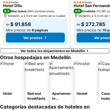
Hotel
Hotel
3 Estrellas
4 Estrellas
Hotel Ofix
Hotel San Fernand
8,2
8,9
Muy bueno
(
840 puntuaciones
)
Excelente
(
10.987 p
Medellín, a 2.5 km de: Centro de la ciudad
Medellín, a 5.3 km de:
$ 91.858
$ 272.785
de
de
Mira precios de
6 páginas
Mira precios de
10 p
Ver precios
Ver preci
Ver todos los alojamientos en Medellín
Otros hospedajes en Medellín
Hotel
Bed and
Apartamen
Hostel
Casa
breakfasts
to
hués
amueblad
Categorías destacadas de hoteles en
o