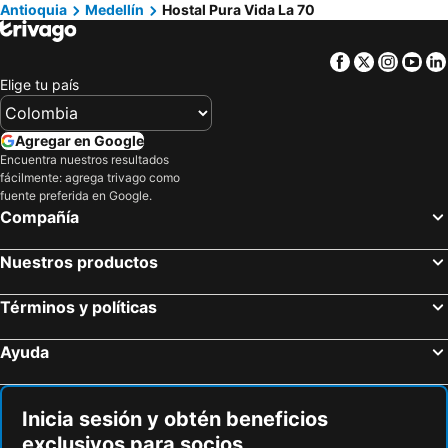
Antioquia
Medellín
Hostal Pura Vida La 70
Facebook
Twitter
Insta
Yo
Elige tu país
Agregar en Google
Encuentra nuestros resultados
fácilmente: agrega trivago como
fuente preferida en Google.
Compañía
Nuestros productos
Términos y políticas
Ayuda
Inicia sesión y obtén beneficios
exclusivos para socios