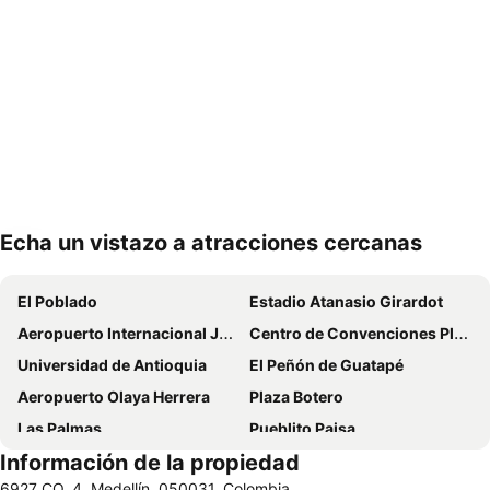
Echa un vistazo a atracciones cercanas
Ampliar mapa
El Poblado
Estadio Atanasio Girardot
Aeropuerto Internacional José María Córdova
Centro de Convenciones Plaza Mayor
Universidad de Antioquia
El Peñón de Guatapé
Aeropuerto Olaya Herrera
Plaza Botero
Las Palmas
Pueblito Paisa
Información de la propiedad
Parque Comercial El Tesoro
Centro Comercial Oviedo
6927 CQ. 4, Medellín, 050031, Colombia