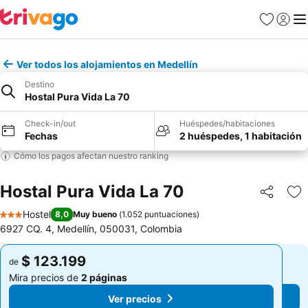
Favoritos
Iniciar 
Me
Ver todos los alojamientos en Medellín
Destino
Hostal Pura Vida La 70
Check-in/out
Huéspedes/habitaciones
Fechas
2 huéspedes, 1 habitación
Cómo los pagos afectan nuestro ranking
Hostal Pura Vida La 70
Compartir
Ag
Hostel
8,0
Muy bueno
(
1.052 puntuaciones
)
3 Estrellas
6927 CQ. 4, Medellín, 050031, Colombia
$ 123.199
$ 123.199
de
de
Mira precios de
2 páginas
Mira precios de
2 páginas
Ver precios
Ver precios