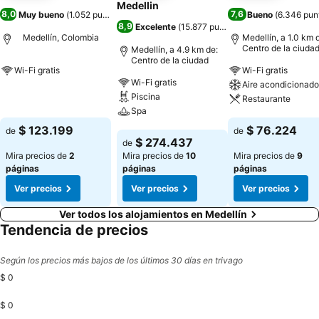
Medellin
8,0
7,6
Muy bueno
(
1.052 puntuaciones
)
Bueno
(
6.346 pun
8,9
Excelente
(
15.877 puntuaciones
)
Medellín, Colombia
Medellín, a 1.0 km 
Centro de la ciuda
Medellín, a 4.9 km de:
Centro de la ciudad
Wi-Fi gratis
Wi-Fi gratis
Wi-Fi gratis
Aire acondicionado
Ver precios
Piscina
Restaurante
Spa
Ver precios
$ 123.199
$ 76.224
de
de
Ver precios
$ 274.437
de
Mira precios de
2
Mira precios de
10
Mira precios de
9
páginas
páginas
páginas
Ver precios
Ver precios
Ver precios
Ver todos los alojamientos en Medellín
Tendencia de precios
Según los precios más bajos de los últimos 30 días en trivago
$ 0
$ 0