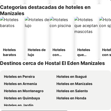
amueblad
Categorías destacadas de hoteles en
o
Manizales
Hoteles
Hoteles de
Hoteles
Hoteles
Hote
baratos
lujo
con
que
con 
piscina
aceptan
Destinos cerca de Hostal El Eden Manizales
mascotas
Hoteles en Pereira
Hoteles en Ibagué
Hoteles en Armenia
Hoteles en Manizales
Hoteles en Montenegro
Hoteles en Salento
Hoteles en Quimbaya
Hoteles en Honda
Hoteles en Jardín