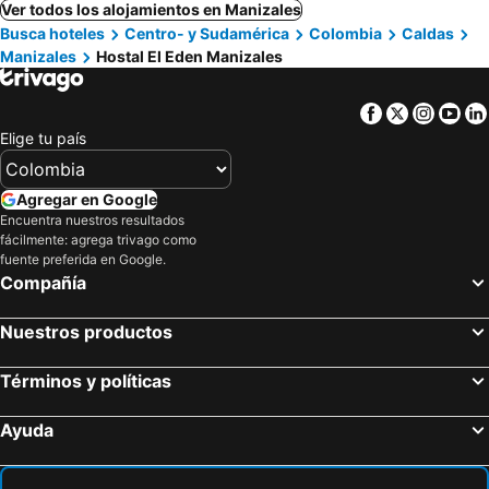
Ver todos los alojamientos en Manizales
Busca hoteles
Centro- y Sudamérica
Colombia
Caldas
Manizales
Hostal El Eden Manizales
Facebook
Twitter
Insta
Yo
Elige tu país
Agregar en Google
Encuentra nuestros resultados
fácilmente: agrega trivago como
fuente preferida en Google.
Compañía
Nuestros productos
Términos y políticas
Ayuda