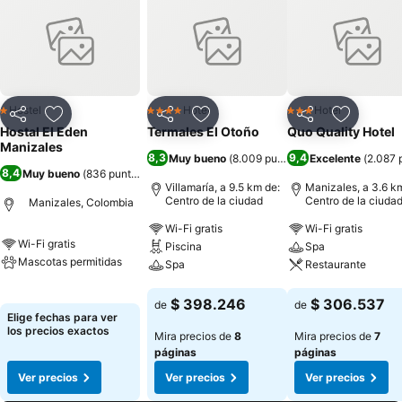
Hostel
Hotel
Hotel
1 Estrellas
4 Estrellas
3 Estrellas
Compartir
Agregar a favoritos
Compartir
Agregar a favoritos
Compartir
Agregar 
Hostal El Eden
Termales El Otoño
Quo Quality Hotel
Manizales
8,3
9,4
Muy bueno
(
8.009 puntuaciones
Excelente
)
(
2.087 
8,4
Muy bueno
(
836 puntuaciones
)
Villamaría, a 9.5 km de:
Manizales, a 3.6 k
Centro de la ciudad
Centro de la ciuda
Manizales, Colombia
Wi-Fi gratis
Wi-Fi gratis
Wi-Fi gratis
Piscina
Spa
Mascotas permitidas
Spa
Restaurante
Ver precios
Ver precios
Ver precios
$ 398.246
$ 306.537
de
de
Elige fechas para ver
los precios exactos
Mira precios de
8
Mira precios de
7
páginas
páginas
Ver precios
Ver precios
Ver precios