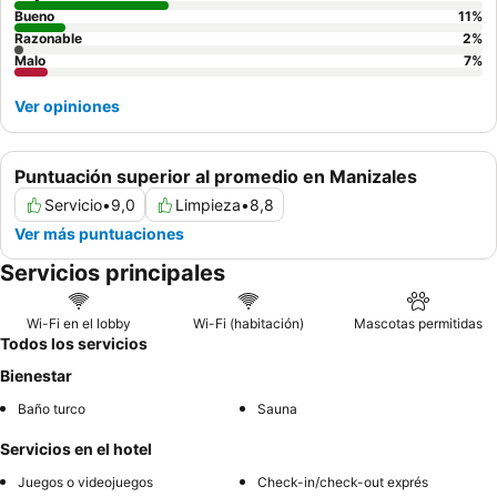
Bueno
11
%
Razonable
2
%
Malo
7
%
Ver opiniones
Puntuación superior al promedio en Manizales
Servicio
•
9,0
Limpieza
•
8,8
Ver más puntuaciones
Servicios principales
Wi-Fi en el lobby
Wi-Fi (habitación)
Mascotas permitidas
Todos los servicios
Bienestar
Baño turco
Sauna
Servicios en el hotel
Juegos o videojuegos
Check-in/check-out exprés