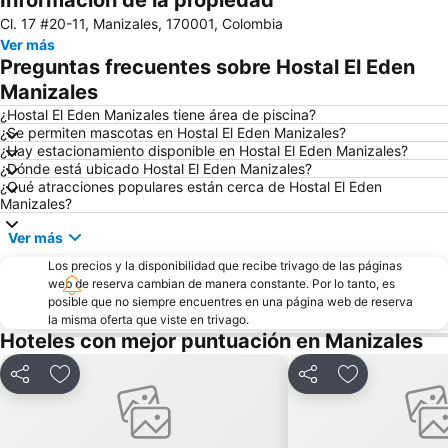
Información de la propiedad
Cl. 17 #20-11, Manizales, 170001, Colombia
Plaza de Bolivar
Zoológico Matecaña
Ver más
Parque Metropolitano del Café
Recinto del Pensamiento
Preguntas frecuentes sobre Hostal El Eden
Comfamiliar Galicia
Parque Nacional Natural Los Nevados
Manizales
Aeropuerto de La Nubia
Parque Olaya Herrera
¿Hostal El Eden Manizales tiene área de piscina?
¿Se permiten mascotas en Hostal El Eden Manizales?
Carnaval del Diablo
Feria de Manizales
¿Hay estacionamiento disponible en Hostal El Eden Manizales?
¿Dónde está ubicado Hostal El Eden Manizales?
Jardín Botánico de la Universidad de Caldas
La 14
¿Qué atracciones populares están cerca de Hostal El Eden
Iglesia de la Inmaculada Concepción
Parque las Aracaurias
Manizales?
Catedral de Nuestra Señora de la Pobreza
Parque el Oso
Ver más
Los precios y la disponibilidad que recibe trivago de las páginas
web de reserva cambian de manera constante. Por lo tanto, es
posible que no siempre encuentres en una página web de reserva
la misma oferta que viste en trivago.
Hoteles con mejor puntuación en Manizales
Compartir
Agregar a favoritos
Compartir
Agregar a fav