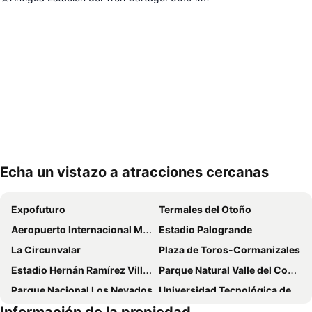
Echa un vistazo a atracciones cercanas
Ampliar mapa
Expofuturo
Termales del Otoño
Aeropuerto Internacional Matecaña
Estadio Palogrande
La Circunvalar
Plaza de Toros-Cormanizales
Estadio Hernán Ramírez Villegas
Parque Natural Valle del Cocorá
Parque Nacional Los Nevados
Universidad Tecnológica de Pereira
Catedral de Manizales
Expoferias