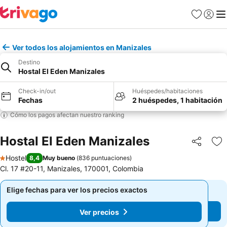
Favoritos
Iniciar 
Me
Ver todos los alojamientos en Manizales
Destino
Hostal El Eden Manizales
Check-in/out
Huéspedes/habitaciones
Fechas
2 huéspedes, 1 habitación
Cómo los pagos afectan nuestro ranking
Hostal El Eden Manizales
Compartir
Ag
Hostel
8,4
Muy bueno
(
836 puntuaciones
)
1 Estrellas
Cl. 17 #20-11, Manizales, 170001, Colombia
Elige fechas para ver los precios exactos
Elige fechas para ver los precios exactos
Ver precios
Ver precios