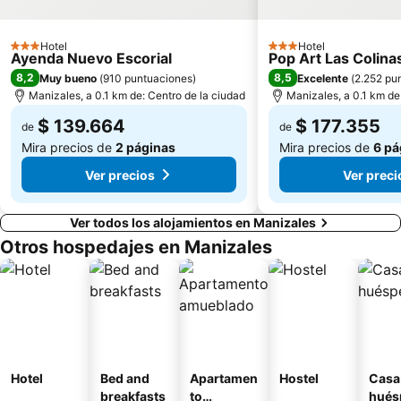
Hotel
Hotel
3 Estrellas
3 Estrellas
Ayenda Nuevo Escorial
Pop Art Las Colina
8,2
8,5
Muy bueno
(
910 puntuaciones
)
Excelente
(
2.252 pu
Manizales, a 0.1 km de: Centro de la ciudad
Manizales, a 0.1 km de
$ 139.664
$ 177.355
de
de
Mira precios de
2 páginas
Mira precios de
6 pá
Ver precios
Ver preci
Ver todos los alojamientos en Manizales
Otros hospedajes en Manizales
Hotel
Bed and
Apartamen
Hostel
Casa
breakfasts
to
hués