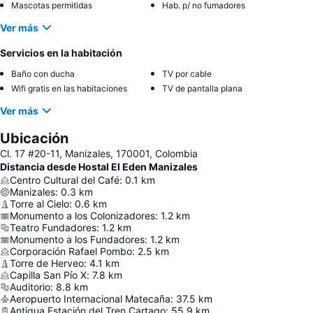
Mascotas permitidas
Hab. p/ no fumadores
Ver más
Servicios en la habitación
Baño con ducha
TV por cable
Wifi gratis en las habitaciones
TV de pantalla plana
Ver más
Ubicación
Cl. 17 #20-11, Manizales, 170001, Colombia
Distancia desde Hostal El Eden Manizales
Centro Cultural del Café
:
0.1
km
Manizales
:
0.3
km
Torre al Cielo
:
0.6
km
Monumento a los Colonizadores
:
1.2
km
Teatro Fundadores
:
1.2
km
Monumento a los Fundadores
:
1.2
km
Corporación Rafael Pombo
:
2.5
km
Torre de Herveo
:
4.1
km
Capilla San Pío X
:
7.8
km
Auditorio
:
8.8
km
Aeropuerto Internacional Matecaña
:
37.5
km
Antigua Estación del Tren Cartago
:
55.9
km