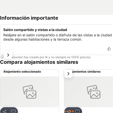
Información importante
Salón compartido y vistas a la ciudad
Relájate en el salón compartido o disfruta de las vistas a la ciudad
desde algunas habitaciones y la terraza común.
Este resumen fue creado por IA y no siempre es 100% preciso.
Compara alojamientos similares
Alojamiento seleccionado
Alojamientos similares
siguiente
Agregar a favoritos
Agregar a favoritos
Hostal
Hotel
4 Estrellas