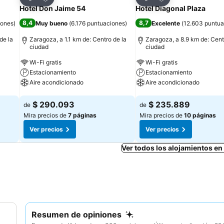
Compartir
Compartir
Hotel Don Jaime 54
Hotel Diagonal Plaza
8,4
8,7
iones
)
Muy bueno
(
6.176 puntuaciones
)
Excelente
(
12.603 puntua
de la
Zaragoza, a 1.1 km de: Centro de la
Zaragoza, a 8.9 km de: Cent
ciudad
ciudad
Wi-Fi gratis
Wi-Fi gratis
Estacionamiento
Estacionamiento
Aire acondicionado
Aire acondicionado
Ver precios
Ver precios
$ 290.093
$ 235.889
de
de
Mira precios de
7 páginas
Mira precios de
10 páginas
Ver precios
Ver precios
Ver todos los alojamientos e
Resumen de opiniones