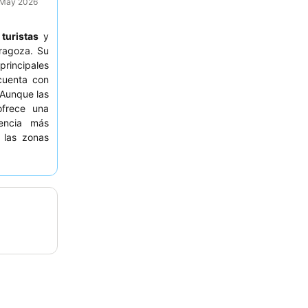
9 May 2026
a
turistas
y
ragoza. Su
incipales
 cuenta con
 Aunque las
ofrece una
encia más
e las zonas