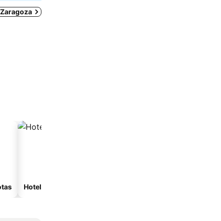
n Zaragoza
otas
Hoteles con spa
Hoteles con estacionam