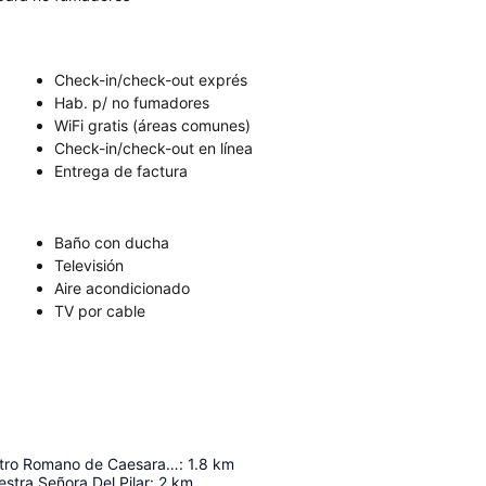
Check-in/check-out exprés
Hab. p/ no fumadores
WiFi gratis (áreas comunes)
Check-in/check-out en línea
Entrega de factura
Baño con ducha
Televisión
Aire acondicionado
TV por cable
Museo del Teatro Romano de Caesaraugusta
:
1.8
km
estra Señora Del Pilar
:
2
km