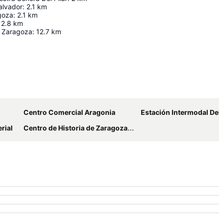
alvador
:
2.1
km
goza
:
2.1
km
2.8
km
 Zaragoza
:
12.7
km
Ampliar mapa
Centro Comercial Aragonia
Estación Intermodal De
rial
Centro de Historia de Zaragoza - Antiguo Convento San Agustín