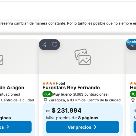
e reserva cambian de manera constante. Por lo tanto, es posible que no siempre 
Opci
itos
Agregar a favoritos
Compartir
Com
Hotel
4 Estrellas
5 E
 de Aragón
Eurostars Rey Fernando
Ho
8,4
8,
untuaciones
)
Muy bueno
(
9.663 puntuaciones
)
 Centro de la ciudad
Zaragoza, a 8.1 km de: Centro de la ciudad
$ 231.994
de
d
ginas
Mira precios de
8 páginas
M
os
Ver precios