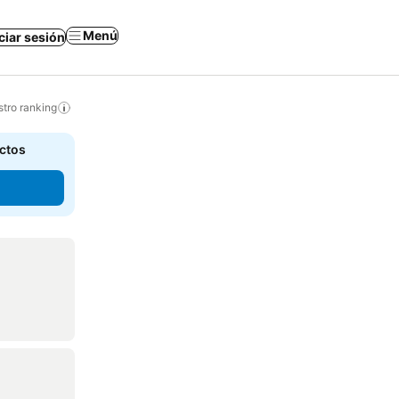
Menú
iciar sesión
tro ranking
actos