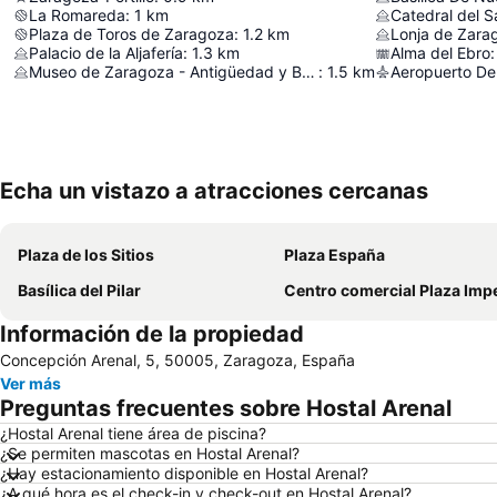
La Romareda
:
1
km
Catedral del S
Plaza de Toros de Zaragoza
:
1.2
km
Lonja de Zara
Palacio de la Aljafería
:
1.3
km
Alma del Ebro
:
Museo de Zaragoza - Antigüedad y Bellas Artes
:
1.5
km
Aeropuerto De
Echa un vistazo a atracciones cercanas
Plaza de los Sitios
Plaza España
Basílica del Pilar
Centro comercial Plaza Impe
Información de la propiedad
Concepción Arenal, 5, 50005, Zaragoza, España
Ver más
Preguntas frecuentes sobre Hostal Arenal
¿Hostal Arenal tiene área de piscina?
¿Se permiten mascotas en Hostal Arenal?
¿Hay estacionamiento disponible en Hostal Arenal?
¿A qué hora es el check-in y check-out en Hostal Arenal?