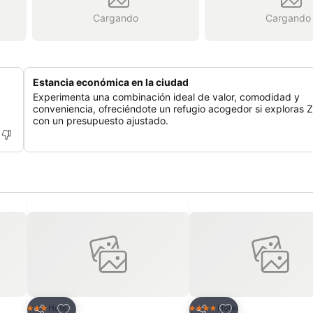
Cargando
Cargando
Estancia económica en la ciudad
Experimenta una combinación ideal de valor, comodidad y
conveniencia, ofreciéndote un refugio acogedor si exploras 
con un presupuesto ajustado.
Agregar a favoritos
Agregar a favorit
Hotel
Hotel
3 Estrellas
4 Estrellas