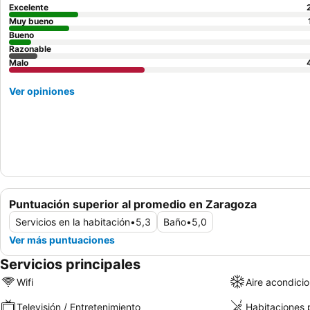
Excelente
Muy bueno
Bueno
Razonable
Malo
Ver opiniones
Puntuación superior al promedio en Zaragoza
Servicios en la habitación
•
5,3
Baño
•
5,0
Ver más puntuaciones
Servicios principales
Wifi
Aire acondici
Televisión / Entretenimiento
Habitaciones 