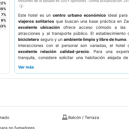
Resumen de IA basado en 300+ opiniones · Última actualización: 2
22
%
19
%
7
%
Este hotel es un
centro urbano económico
ideal par
9
%
viajeros solitarios
que buscan una base práctica en Za
43
%
excelente ubicación
ofrece acceso cómodo a las pr
atracciones y al transporte público. El establecimiento
bicicletero
seguro y un
ambiente limpio y libre de humo
.
interacciones con el personal son variadas, el hotel 
excelente relación calidad-precio
. Para una experi
tranquila, considere solicitar una habitación alejada d
comunes.
Ver más
onado
Balcón / Terraza
para no fumadores