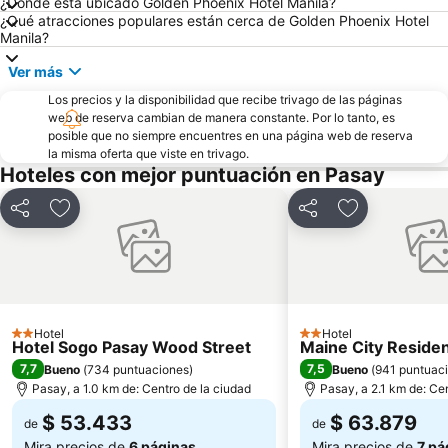
¿Dónde está ubicado Golden Phoenix Hotel Manila?
¿Qué atracciones populares están cerca de Golden Phoenix Hotel
Manila?
Ver más
Los precios y la disponibilidad que recibe trivago de las páginas
web de reserva cambian de manera constante. Por lo tanto, es
posible que no siempre encuentres en una página web de reserva
la misma oferta que viste en trivago.
Hoteles con mejor puntuación en Pasay
Compartir
Agregar a favoritos
Compartir
Agregar a fav
Hotel
Hotel
2 Estrellas
2 Estrellas
Hotel Sogo Pasay Wood Street
Maine City Reside
7,7
7,5
Bueno
(
734 puntuaciones
)
Bueno
(
941 puntuac
Pasay, a 1.0 km de: Centro de la ciudad
Pasay, a 2.1 km de: Ce
$ 53.433
$ 63.879
de
de
Mira precios de
6 páginas
Mira precios de
7 pá