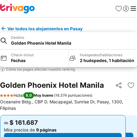
Favoritos
Iniciar 
Me
Ver todos los alojamientos en Pasay
Destino
Golden Phoenix Hotel Manila
Check-in/out
Huéspedes/habitaciones
Fechas
2 huéspedes, 1 habitación
Cómo los pagos afectan nuestro ranking
Golden Phoenix Hotel Manila
Compartir
Ag
Hotel
8,0
Muy bueno
(
16.374 puntuaciones
)
4 Estrellas
Oceanaire Bldg., CBP D. Macapagal, Sunrise Dr, Pasay, 1300,
Filipinas
$ 161.687
$ 161.687
de
de
Mira precios de
9 páginas
Mira precios de
9 páginas