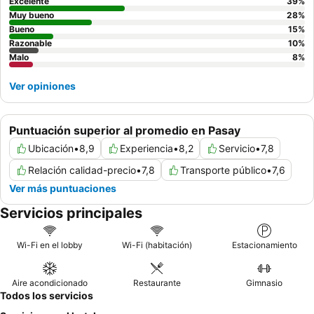
gastronómica con atentos chefs y camareros. Para una estancia
Excelente
39
%
más tranquila, los huéspedes deberían considerar solicitar una
Muy bueno
28
%
habitación que no dé a la calle principal.
Bueno
15
%
Razonable
10
%
Malo
8
%
Ver opiniones
Puntuación superior al promedio en Pasay
Ubicación
•
8,9
Experiencia
•
8,2
Servicio
•
7,8
Relación calidad-precio
•
7,8
Transporte público
•
7,6
Ver más puntuaciones
Servicios principales
Wi-Fi en el lobby
Wi-Fi (habitación)
Estacionamiento
Aire acondicionado
Restaurante
Gimnasio
Todos los servicios