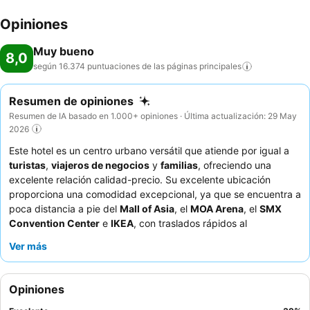
Opiniones
Muy bueno
8,0
según 16.374 puntuaciones de las páginas
principales
Resumen de opiniones
Resumen de IA basado en 1.000+ opiniones · Última actualización: 29 May
2026
Este hotel es un centro urbano versátil que atiende por igual a
turistas
,
viajeros de negocios
y
familias
, ofreciendo una
excelente relación calidad-precio. Su excelente ubicación
proporciona una comodidad excepcional, ya que se encuentra a
poca distancia a pie del
Mall of Asia
, el
MOA Arena
, el
SMX
Convention Center
e
IKEA
, con traslados rápidos al
aeropuerto. El punto fuerte de la propiedad es su muy elogiado
Ver más
desayuno buffet
, que ofrece una variada selección de cocina
local e internacional. Los huéspedes destacan constantemente
al excepcional personal, descrito como amable, complaciente y
Opiniones
de gran ayuda, que mejora aún más la experiencia