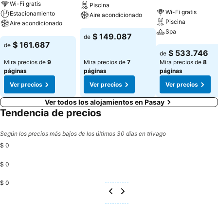
Wi-Fi gratis
Piscina
Wi-Fi gratis
Estacionamiento
Aire acondicionado
Piscina
Aire acondicionado
Spa
Ver precios
$ 149.087
de
Ver precios
$ 161.687
de
Ver precios
$ 533.746
de
Mira precios de
9
Mira precios de
7
Mira precios de
8
páginas
páginas
páginas
Ver precios
Ver precios
Ver precios
Ver todos los alojamientos en Pasay
Tendencia de precios
Según los precios más bajos de los últimos 30 días en trivago
$ 0
$ 0
$ 0