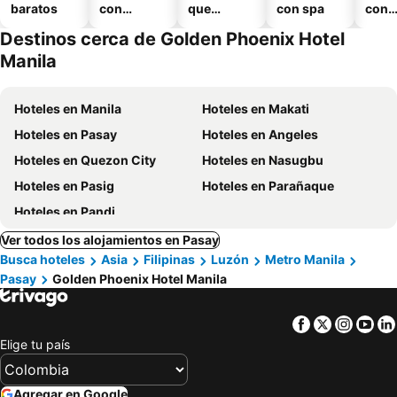
baratos
con
que
con spa
con
piscina
aceptan
esta
Destinos cerca de Golden Phoenix Hotel
mascotas
mien
Manila
Hoteles en Manila
Hoteles en Makati
Hoteles en Pasay
Hoteles en Angeles
Hoteles en Quezon City
Hoteles en Nasugbu
Hoteles en Pasig
Hoteles en Parañaque
Hoteles en Pandi
Ver todos los alojamientos en Pasay
Busca hoteles
Asia
Filipinas
Luzón
Metro Manila
Pasay
Golden Phoenix Hotel Manila
Facebook
Twitter
Insta
Yo
Elige tu país
Agregar en Google