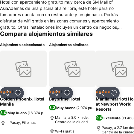
Hotel con aparcamiento gratuito muy cerca de SM Mall of
AsiaAdemás de una piscina al aire libre, este hotel para no
fumadores cuenta con un restaurante y un gimnasio. Podrás
disfrutar de wifi gratis en las zonas comunes y aparcamiento
gratuito. Otras instalaciones incluyen un centro de negocios,
Compara alojamientos similares
servicios de conserjería y servicio de tintorería. Golden Phoenix
Hotel Manila ofrece 281 alojamientos con aire acondicionado,
Alojamiento seleccionado
Alojamientos similares
estación de conexión para MP3 y minibar. Las camas están vestidas
con ropa de cama de alta calidad. Se ofrece una televisión de
pantalla plana con canales por cable. Los baños están equipados
con ducha, albornoces, zapatillas y bidé. Los huéspedes pueden
navegar por la web gracias a nuestro acceso a Internet gratis (por
cable y wifi). Entre las comodidades especialmente pensadas para
las personas en viaje de negocios se incluyen escritorio, cajas
fuertes y teléfono. Las habitaciones también incluyen botella de
Hotel
Hotel
Hotel
4 Estrellas
4 Estrellas
5 Estrellas
Compartir
Agregar a favoritos
Compartir
Agregar a favoritos
Compartir
Agregar 
agua gratuita y cafetera y tetera. Se ofrece servicio de limpieza
Golden Phoenix Hotel
Bayprime Hotel
Manila Marriott Ho
todos los días. Los servicios de ocio y esparcimiento en este hotel
Manila
at Newport World
8,2
Muy bueno
(
2.074 puntuaciones
)
incluyen una piscina al aire libre y gimnasio.
Resorts
8,0
Muy bueno
(
16.374 puntuaciones
)
Manila, a 8.0 km de:
9,0
Excelente
(
11.468
Centro de la ciudad
Pasay, Filipinas
Pasay, a 2.7 km de:
Wi-Fi gratis
Centro de la ciuda