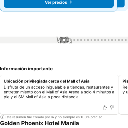
Ver precios
Ver precios
1 / 83
Información importante
Ubicación privilegiada cerca del Mall of Asia
Pi
Disfruta de un acceso inigualable a tiendas, restaurantes y
Rel
entretenimiento con el Mall of Asia Arena a solo 4 minutos a
y 
pie y el SM Mall of Asia a poca distancia.
Este resumen fue creado por IA y no siempre es 100% preciso.
Golden Phoenix Hotel Manila