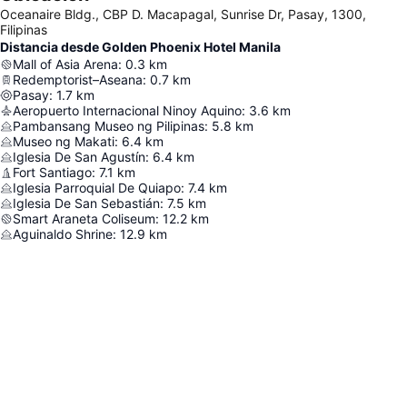
Oceanaire Bldg., CBP D. Macapagal, Sunrise Dr, Pasay, 1300,
Filipinas
Distancia desde Golden Phoenix Hotel Manila
Mall of Asia Arena
:
0.3
km
Redemptorist–Aseana
:
0.7
km
Pasay
:
1.7
km
Aeropuerto Internacional Ninoy Aquino
:
3.6
km
Pambansang Museo ng Pilipinas
:
5.8
km
Museo ng Makati
:
6.4
km
Iglesia De San Agustín
:
6.4
km
Fort Santiago
:
7.1
km
Iglesia Parroquial De Quiapo
:
7.4
km
Iglesia De San Sebastián
:
7.5
km
Smart Araneta Coliseum
:
12.2
km
Aguinaldo Shrine
:
12.9
km