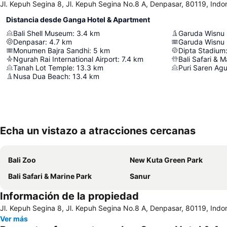
Jl. Kepuh Segina 8, Jl. Kepuh Segina No.8 A, Denpasar, 80119, Indo
Distancia desde Ganga Hotel & Apartment
Bali Shell Museum
:
3.4
km
Garuda Wisnu 
Denpasar
:
4.7
km
Garuda Wisnu 
Monumen Bajra Sandhi
:
5
km
Dipta Stadium
Ngurah Rai International Airport
:
7.4
km
Bali Safari & M
Tanah Lot Temple
:
13.3
km
Puri Saren Ag
Nusa Dua Beach
:
13.4
km
Echa un vistazo a atracciones cercanas
Bali Zoo
New Kuta Green Park
Bali Safari & Marine Park
Sanur
Información de la propiedad
Jl. Kepuh Segina 8, Jl. Kepuh Segina No.8 A, Denpasar, 80119, Indo
Ver más