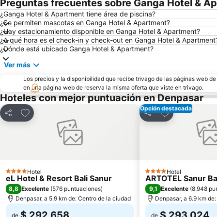
Preguntas frecuentes sobre Ganga Hotel & A
¿Ganga Hotel & Apartment tiene área de piscina?
¿Se permiten mascotas en Ganga Hotel & Apartment?
¿Hay estacionamiento disponible en Ganga Hotel & Apartment?
¿A qué hora es el check-in y check-out en Ganga Hotel & Apartment
¿Dónde está ubicado Ganga Hotel & Apartment?
Ver más
Los precios y la disponibilidad que recibe trivago de las páginas web d
en una página web de reserva la misma oferta que viste en trivago.
Hoteles con mejor puntuación en Denpasar
Opción destacada
Agregar a favoritos
Agregar a favor
Compartir
Compartir
Hotel
Hotel
4 Estrellas
4 Estrellas
eL Hotel & Resort Bali Sanur
ARTOTEL Sanur Ba
8,8
9,1
Excelente
(
576 puntuaciones
)
Excelente
(
8.948 pu
Denpasar, a 5.9 km de: Centro de la ciudad
Denpasar, a 6.9 km de:
$ 292.658
$ 293.024
de
de