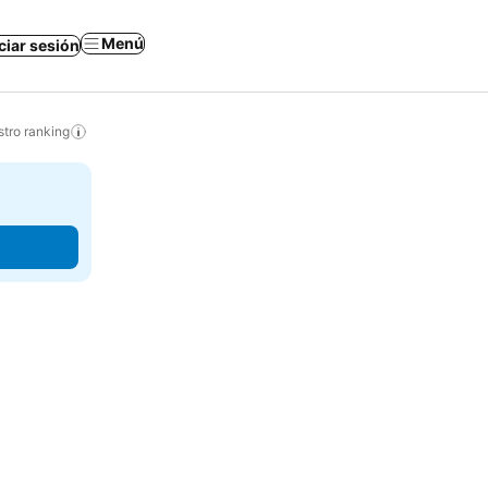
Menú
iciar sesión
tro ranking