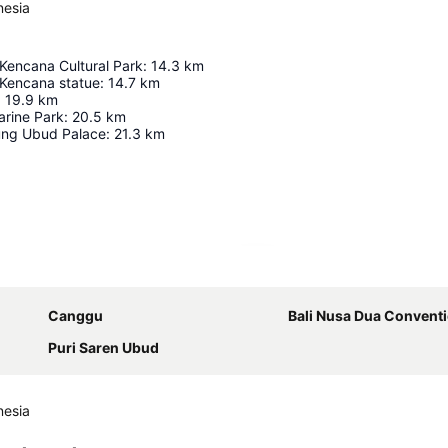
nesia
Kencana Cultural Park
:
14.3
km
Kencana statue
:
14.7
km
:
19.9
km
arine Park
:
20.5
km
ung Ubud Palace
:
21.3
km
Ampliar mapa
Canggu
Bali Nusa Dua Convent
Puri Saren Ubud
nesia