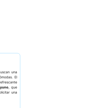
buscan una
cómodas. El
refrescante
ayuno
, que
licitar una