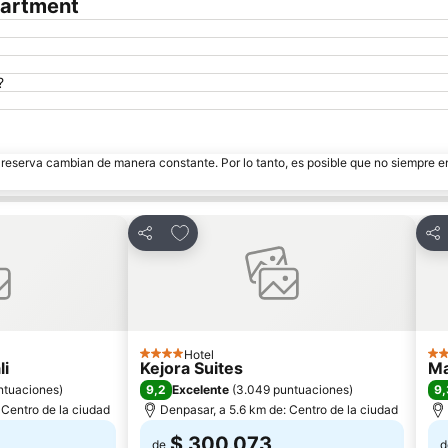
partment
?
e reserva cambian de manera constante. Por lo tanto, es posible que no siempre 
itos
Agregar a favoritos
Compartir
Com
Hotel
4 Estrellas
4 E
li
Kejora Suites
Ma
9,2
9,
ntuaciones
)
Excelente
(
3.049 puntuaciones
)
 Centro de la ciudad
Denpasar, a 5.6 km de: Centro de la ciudad
$ 300.073
de
d