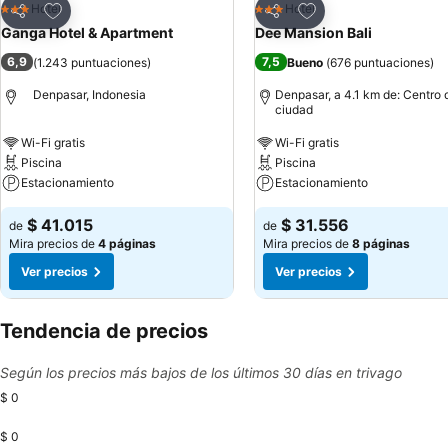
Agregar a favoritos
Agregar a favoritos
Hotel
Hotel
3 Estrellas
3 Estrellas
Compartir
Compartir
Ganga Hotel & Apartment
Dee Mansion Bali
6,9
7,5
(
1.243 puntuaciones
)
Bueno
(
676 puntuaciones
)
Denpasar, Indonesia
Denpasar, a 4.1 km de: Centro 
ciudad
Wi-Fi gratis
Wi-Fi gratis
Piscina
Piscina
Estacionamiento
Estacionamiento
$ 41.015
$ 31.556
de
de
Mira precios de
4 páginas
Mira precios de
8 páginas
Ver precios
Ver precios
Tendencia de precios
Según los precios más bajos de los últimos 30 días en trivago
$ 0
$ 0