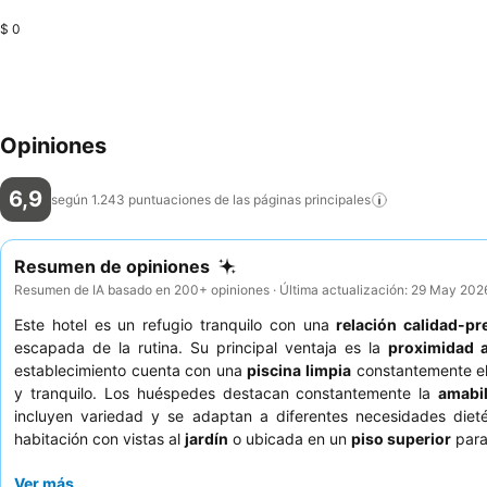
$ 0
Opiniones
6,9
según 1.243 puntuaciones de las páginas
principales
Resumen de opiniones
Resumen de IA basado en 200+ opiniones · Última actualización: 29 May 202
Este hotel es un refugio tranquilo con una
relación calidad-pr
escapada de la rutina. Su principal ventaja es la
proximidad a
establecimiento cuenta con una
piscina limpia
constantemente elo
y tranquilo. Los huéspedes destacan constantemente la
amabil
incluyen variedad y se adaptan a diferentes necesidades dieté
habitación con vistas al
jardín
o ubicada en un
piso superior
para 
Ver más