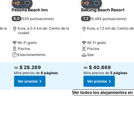
Agregar a favoritos
Agregar a favorit
Hotel
Hotel
3 Estrellas
3 Estrellas
Compartir
Compartir
Pesona Beach Inn
Bakung Beach Resort
6,0
7,2
(
535 puntuaciones
)
(
5.483 puntuaciones
)
de la
Kuta, a 0.4 km de: Centro de la
Kuta, a 1.3 km de: Centro de
ciudad
Wi-Fi gratis
Wi-Fi gratis
Piscina
Piscina
Estacionamiento
Spa
$ 28.269
$ 40.869
de
de
Mira precios de
8 páginas
Mira precios de
5 páginas
Ver precios
Ver precios
Ver todos los alojamientos e