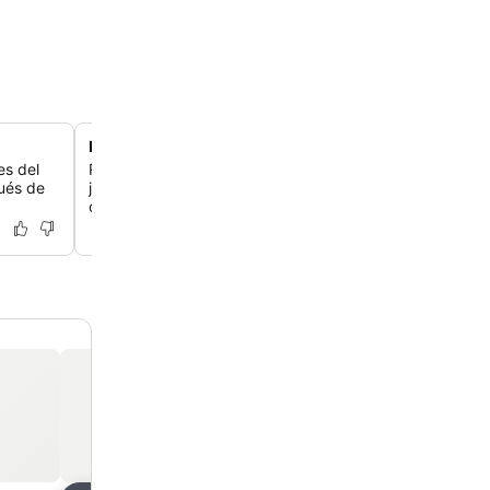
Encantador cenador en el jardín
es del
Relájate tranquilamente en el pintoresco cenador, ubica
pués de
jardín bellamente diseñado, que ofrece un lugar sereno
descansar.