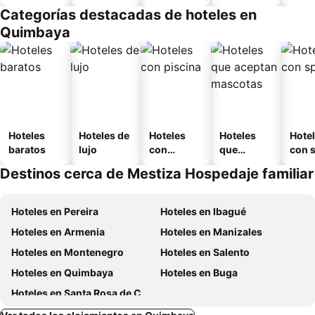
amueblad
Categorías destacadas de hoteles en
o
Quimbaya
Hoteles
Hoteles de
Hoteles
Hoteles
Hote
baratos
lujo
con
que
con 
piscina
aceptan
Destinos cerca de Mestiza Hospedaje familiar
mascotas
Hoteles en Pereira
Hoteles en Ibagué
Hoteles en Armenia
Hoteles en Manizales
Hoteles en Montenegro
Hoteles en Salento
Hoteles en Quimbaya
Hoteles en Buga
Hoteles en Santa Rosa de Cabal