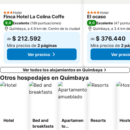
Hotel
Hotel
3 Estrellas
4 Estrellas
Finca Hotel La Colina Coffe
El ocaso
9,0
9,0
Excelente
(
199 puntuaciones
)
Excelente
(
47 puntu
Quimbaya, a 4.9 km de: Centro de la ciudad
Quimbaya, a 3.4 km de:
$ 212.592
$ 376.440
de
de
Mira precios de
2 páginas
Mira precios de
2 pá
Ver precios
Ver preci
Ver todos los alojamientos en Quimbaya
Otros hospedajes en Quimbaya
Hotel
Bed and
Apartamen
Resorts
Host
breakfasts
to