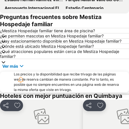
Aeropuerto Internacional El Edén
Estadio Centenario
Preguntas frecuentes sobre Mestiza
Universidad Tecnológica de Pereira
Plaza de Bolivar
Hospedaje familiar
Parque Panaca
Zoológico Matecaña
¿Mestiza Hospedaje familiar tiene área de piscina?
Parque Metropolitano del Café
Comfamiliar Galicia
¿Se permiten mascotas en Mestiza Hospedaje familiar?
¿Hay estacionamiento disponible en Mestiza Hospedaje familiar?
Parque Nacional Natural Los Nevados
Museo del Oro
¿Dónde está ubicado Mestiza Hospedaje familiar?
Parque Olaya Herrera
Hospital del Sur
¿Qué atracciones populares están cerca de Mestiza Hospedaje
familiar?
Plaza de Bolivar
La Fogata Resturante
Ver más
La 14
La Recuca
Los precios y la disponibilidad que recibe trivago de las páginas
Camino Real
Cenexpo
web de reserva cambian de manera constante. Por lo tanto, es
Parque Tematico y Cultural Los Arrieros
Parque de los Aborígenes
posible que no siempre encuentres en una página web de reserva
la misma oferta que viste en trivago.
Parque las Aracaurias
Catedral de Nuestra Señora de la Pobreza
Hoteles con mejor puntuación en Quimbaya
Finca La Chapolera
Parque el Oso
Compartir
Agregar a favoritos
Compartir
Agregar a fav