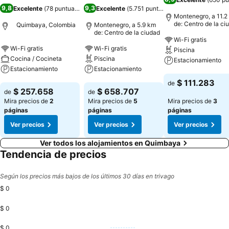
9,8
9,3
Excelente
(
78 puntuaciones
)
Excelente
(
5.751 puntuaciones
)
Montenegro, a 11.2
de: Centro de la ci
Quimbaya, Colombia
Montenegro, a 5.9 km
de: Centro de la ciudad
Wi-Fi gratis
Wi-Fi gratis
Wi-Fi gratis
Piscina
Cocina / Cocineta
Piscina
Estacionamiento
Estacionamiento
Estacionamiento
Ver precios
$ 111.283
de
Ver precios
Ver precios
$ 257.658
$ 658.707
de
de
Mira precios de
2
Mira precios de
5
Mira precios de
3
páginas
páginas
páginas
Ver precios
Ver precios
Ver precios
Ver todos los alojamientos en Quimbaya
Tendencia de precios
Según los precios más bajos de los últimos 30 días en trivago
$ 0
$ 0
$ 0