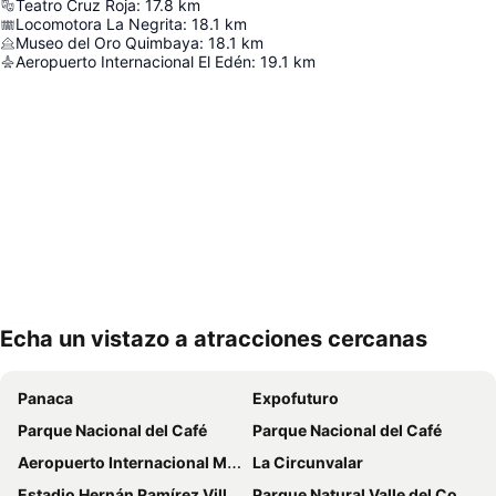
Teatro Cruz Roja
:
17.8
km
Locomotora La Negrita
:
18.1
km
Museo del Oro Quimbaya
:
18.1
km
Aeropuerto Internacional El Edén
:
19.1
km
Echa un vistazo a atracciones cercanas
Ampliar mapa
Panaca
Expofuturo
Parque Nacional del Café
Parque Nacional del Café
Aeropuerto Internacional Matecaña
La Circunvalar
Estadio Hernán Ramírez Villegas
Parque Natural Valle del Cocorá