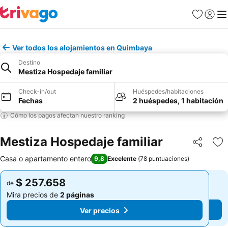
Favoritos
Iniciar 
Me
Ver todos los alojamientos en Quimbaya
Destino
Mestiza Hospedaje familiar
Check-in/out
Huéspedes/habitaciones
Fechas
2 huéspedes, 1 habitación
Cómo los pagos afectan nuestro ranking
Mestiza Hospedaje familiar
Compartir
Ag
Casa o apartamento entero
9,8
Excelente
(
78 puntuaciones
)
$ 257.658
$ 257.658
de
de
Mira precios de
2 páginas
Mira precios de
2 páginas
Ver precios
Ver precios