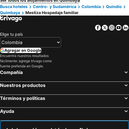
Ver todos los alojamientos en Quimbaya
Busca hoteles
Centro- y Sudamérica
Colombia
Quindío
Quimbaya
Mestiza Hospedaje familiar
Facebook
Twitter
Insta
Yo
Elige tu país
Agregar en Google
Encuentra nuestros resultados
fácilmente: agrega trivago como
fuente preferida en Google.
Compañía
Nuestros productos
Términos y políticas
Ayuda