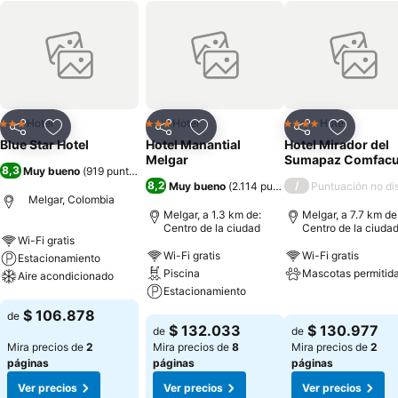
Hotel
Hotel
Hotel
3 Estrellas
3 Estrellas
4 Estrellas
Compartir
Agregar a favoritos
Compartir
Agregar a favoritos
Compartir
Agregar 
Blue Star Hotel
Hotel Manantial
Hotel Mirador del
Melgar
Sumapaz Comfacu
8,3
Muy bueno
(
919 puntuaciones
)
8,2
/
Muy bueno
(
2.114 puntuaciones
Puntuación no di
)
Melgar, Colombia
Melgar, a 1.3 km de:
Melgar, a 7.7 km de
Centro de la ciudad
Centro de la ciuda
Wi-Fi gratis
Wi-Fi gratis
Wi-Fi gratis
Estacionamiento
Piscina
Mascotas permitid
Aire acondicionado
Estacionamiento
Ver precios
Ver precios
$ 106.878
de
Ver precios
$ 132.033
$ 130.977
de
de
Mira precios de
2
Mira precios de
8
Mira precios de
2
páginas
páginas
páginas
Ver precios
Ver precios
Ver precios