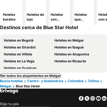
Hoteles
Hoteles de
Hoteles
Hoteles
Hote
baratos
lujo
con
que
con 
piscina
aceptan
Destinos cerca de Blue Star Hotel
mascotas
Hoteles en Bogotá
Hoteles en Melgar
Hoteles en Girardot
Hoteles en Ibagué
Hoteles en Villeta
Hoteles en Anapoima
Hoteles en La Vega
Hoteles en Ricaurte
Hoteles en Guaduas
Ver todos los alojamientos en Melgar
Busca hoteles
Centro- y Sudamérica
Colombia
Tolima
Melgar
Blue Star Hotel
Facebook
Twitter
Insta
Yo
Elige tu país