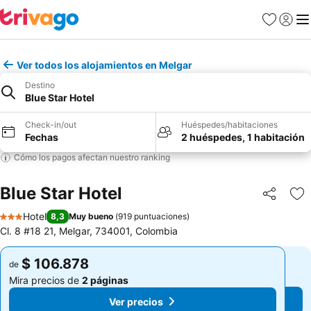
Favoritos
Iniciar 
Me
Ver todos los alojamientos en Melgar
Destino
Blue Star Hotel
Check-in/out
Huéspedes/habitaciones
Fechas
2 huéspedes, 1 habitación
Cómo los pagos afectan nuestro ranking
Blue Star Hotel
Compartir
Ag
Hotel
8,3
Muy bueno
(
919 puntuaciones
)
3 Estrellas
Cl. 8 #18 21, Melgar, 734001, Colombia
$ 106.878
$ 106.878
de
de
Mira precios de
2 páginas
Mira precios de
2 páginas
Ver precios
Ver precios