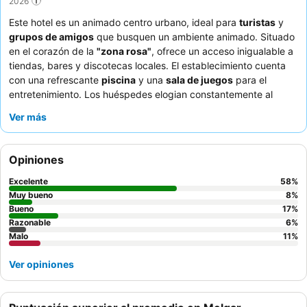
2026
Este hotel es un animado centro urbano, ideal para
turistas
y
grupos de amigos
que busquen un ambiente animado. Situado
en el corazón de la
"zona rosa"
, ofrece un acceso inigualable a
tiendas, bares y discotecas locales. El establecimiento cuenta
con una refrescante
piscina
y una
sala de juegos
para el
entretenimiento. Los huéspedes elogian constantemente al
personal atento y amable
y el delicioso
desayuno bufé
. Para
Ver más
una experiencia más tranquila, considere solicitar una habitación
que no dé a la calle.
Opiniones
Excelente
58
%
Muy bueno
8
%
Bueno
17
%
Razonable
6
%
Malo
11
%
Ver opiniones