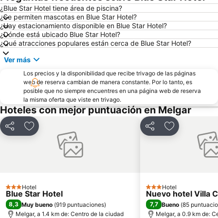
¿Blue Star Hotel tiene área de piscina?
¿Se permiten mascotas en Blue Star Hotel?
¿Hay estacionamiento disponible en Blue Star Hotel?
¿Dónde está ubicado Blue Star Hotel?
¿Qué atracciones populares están cerca de Blue Star Hotel?
Ver más
Los precios y la disponibilidad que recibe trivago de las páginas
web de reserva cambian de manera constante. Por lo tanto, es
posible que no siempre encuentres en una página web de reserva
la misma oferta que viste en trivago.
Hoteles con mejor puntuación en Melgar
Compartir
Agregar a favoritos
Compartir
Agregar a fav
Hotel
Hotel
3 Estrellas
3 Estrellas
Blue Star Hotel
Nuevo hotel Villa 
8,3
7,7
Muy bueno
(
919 puntuaciones
)
Bueno
(
85 puntuaci
Melgar, a 1.4 km de: Centro de la ciudad
Melgar, a 0.9 km de: C