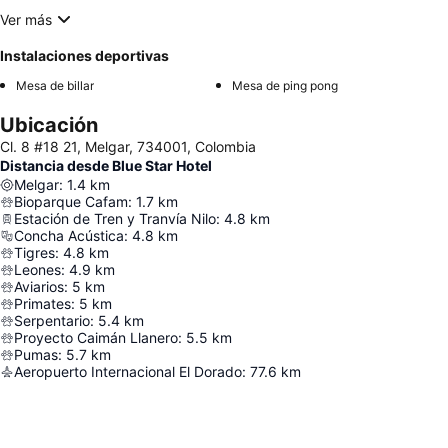
Ver más
Instalaciones deportivas
Mesa de billar
Mesa de ping pong
Ubicación
Cl. 8 #18 21, Melgar, 734001, Colombia
Distancia desde Blue Star Hotel
Melgar
:
1.4
km
Bioparque Cafam
:
1.7
km
Estación de Tren y Tranvía Nilo
:
4.8
km
Concha Acústica
:
4.8
km
Tigres
:
4.8
km
Leones
:
4.9
km
Aviarios
:
5
km
Primates
:
5
km
Serpentario
:
5.4
km
Proyecto Caimán Llanero
:
5.5
km
Pumas
:
5.7
km
Aeropuerto Internacional El Dorado
:
77.6
km