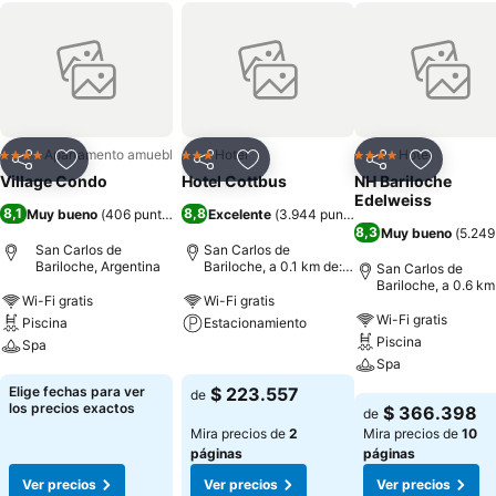
Apartamento amueblado
Hotel
Hotel
4 Estrellas
3 Estrellas
4 Estrellas
Compartir
Agregar a favoritos
Compartir
Agregar a favoritos
Compartir
Agregar 
Village Condo
Hotel Cottbus
NH Bariloche
Edelweiss
8,1
8,8
Muy bueno
(
406 puntuaciones
Excelente
)
(
3.944 puntuaciones
)
8,3
Muy bueno
(
5.249
San Carlos de
San Carlos de
Bariloche, Argentina
Bariloche, a 0.1 km de:
San Carlos de
Centro de la ciudad
Bariloche, a 0.6 km
Wi-Fi gratis
Wi-Fi gratis
Centro de la ciuda
Wi-Fi gratis
Piscina
Estacionamiento
Piscina
Spa
Ver precios
Spa
Ver precios
Elige fechas para ver
$ 223.557
de
Ver precios
los precios exactos
$ 366.398
de
Mira precios de
2
Mira precios de
10
páginas
páginas
Ver precios
Ver precios
Ver precios