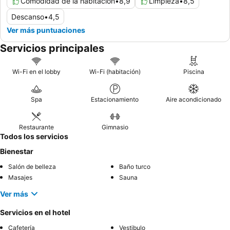
Comodidad de la habitación
•
8,9
Limpieza
•
8,5
Descanso
•
4,5
Ver más puntuaciones
Servicios principales
Wi-Fi en el lobby
Wi-Fi (habitación)
Piscina
Spa
Estacionamiento
Aire acondicionado
Restaurante
Gimnasio
Todos los servicios
Bienestar
Salón de belleza
Baño turco
Masajes
Sauna
Ver más
Servicios en el hotel
Cafetería
Vestibulo