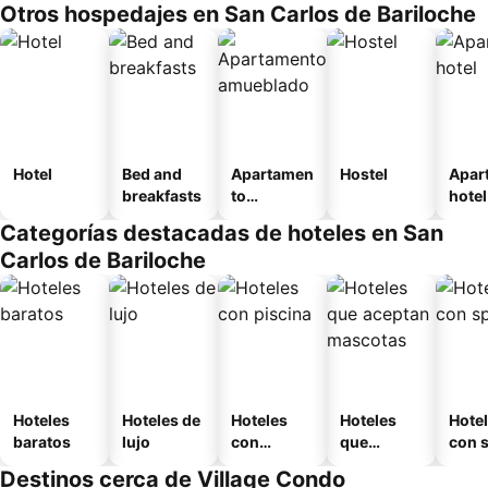
Otros hospedajes en San Carlos de Bariloche
Hotel
Bed and
Apartamen
Hostel
Apar
breakfasts
to
hotel
amueblad
Categorías destacadas de hoteles en San
o
Carlos de Bariloche
Hoteles
Hoteles de
Hoteles
Hoteles
Hote
baratos
lujo
con
que
con 
piscina
aceptan
Destinos cerca de Village Condo
mascotas