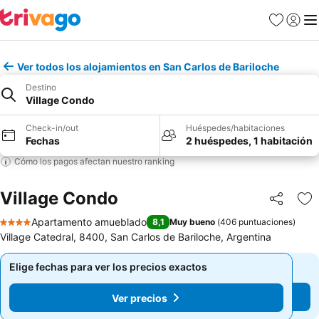
Favoritos
Iniciar 
Me
Ver todos los alojamientos en San Carlos de Bariloche
Destino
Village Condo
Check-in/out
Huéspedes/habitaciones
Fechas
2 huéspedes, 1 habitación
Cómo los pagos afectan nuestro ranking
Village Condo
Compartir
Ag
Apartamento amueblado
8,1
Muy bueno
(
406 puntuaciones
)
4 Estrellas
Village Catedral, 8400, San Carlos de Bariloche, Argentina
Elige fechas para ver los precios exactos
Elige fechas para ver los precios exactos
Ver precios
Ver precios