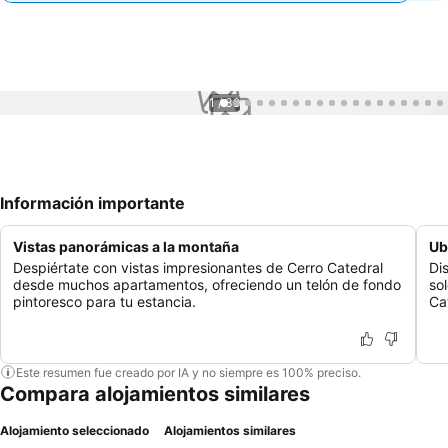
1 / 39
Información importante
Vistas panorámicas a la montaña
Ub
Despiértate con vistas impresionantes de Cerro Catedral
Di
desde muchos apartamentos, ofreciendo un telón de fondo
so
pintoresco para tu estancia.
Ca
Este resumen fue creado por IA y no siempre es 100% preciso.
Compara alojamientos similares
Alojamiento seleccionado
Alojamientos similares