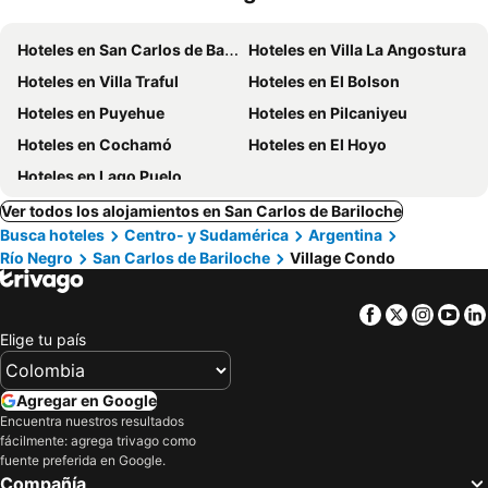
Hoteles en San Carlos de Bariloche
Hoteles en Villa La Angostura
Hoteles en Villa Traful
Hoteles en El Bolson
Hoteles en Puyehue
Hoteles en Pilcaniyeu
Hoteles en Cochamó
Hoteles en El Hoyo
Hoteles en Lago Puelo
Ver todos los alojamientos en San Carlos de Bariloche
Busca hoteles
Centro- y Sudamérica
Argentina
Río Negro
San Carlos de Bariloche
Village Condo
Facebook
Twitter
Insta
Yo
Elige tu país
Agregar en Google
Encuentra nuestros resultados
fácilmente: agrega trivago como
fuente preferida en Google.
Compañía