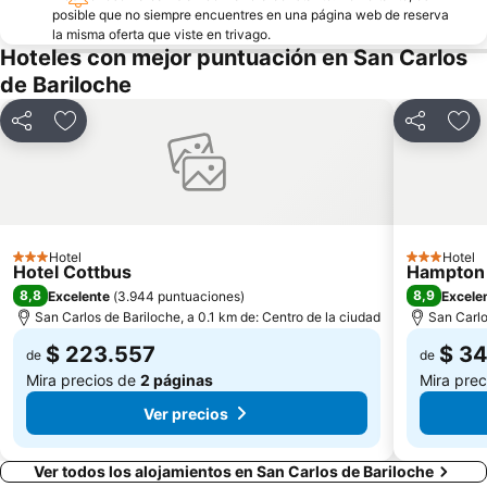
posible que no siempre encuentres en una página web de reserva
la misma oferta que viste en trivago.
Hoteles con mejor puntuación en San Carlos
de Bariloche
Compartir
Agregar a favoritos
Compartir
Agr
Hotel
Hotel
3 Estrellas
3 Estrellas
Hotel Cottbus
Hampton 
8,8
8,9
Excelente
(
3.944 puntuaciones
)
Excele
San Carlos de Bariloche, a 0.1 km de: Centro de la ciudad
San Carlo
$ 223.557
$ 3
de
de
Mira precios de
2 páginas
Mira pre
Ver precios
Ver todos los alojamientos en San Carlos de Bariloche