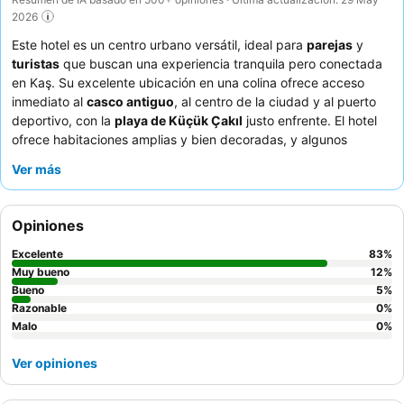
2026
Este hotel es un centro urbano versátil, ideal para
parejas
y
turistas
que buscan una experiencia tranquila pero conectada
en Kaş. Su excelente ubicación en una colina ofrece acceso
inmediato al
casco antiguo
, al centro de la ciudad y al puerto
deportivo, con la
playa de Küçük Çakıl
justo enfrente. El hotel
ofrece habitaciones amplias y bien decoradas, y algunos
apartamentos cuentan con una
cocina con los utensilios
Ver más
básicos
y opciones de entretenimiento como YouTube y Netflix.
Los huéspedes elogian constantemente al excepcional personal
por su servicio amable y atento, y el delicioso desayuno casero
Opiniones
con platos calientes que varían a diario. Para disfrutar de la
mejor experiencia, considere un apartamento para disponer de
Excelente
83
%
espacio adicional y la comodidad de poder preparar sus propias
Muy bueno
12
%
comidas.
Bueno
5
%
Razonable
0
%
Malo
0
%
Ver opiniones