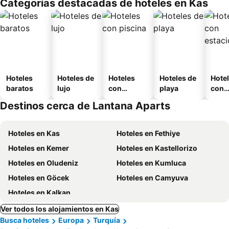
Categorías destacadas de hoteles en Kas
Hoteles
Hoteles de
Hoteles
Hoteles de
Hote
baratos
lujo
con
playa
con
piscina
esta
Destinos cerca de Lantana Aparts
mien
Hoteles en Kas
Hoteles en Fethiye
Hoteles en Kemer
Hoteles en Kastellorizo
Hoteles en Oludeniz
Hoteles en Kumluca
Hoteles en Göcek
Hoteles en Camyuva
Hoteles en Kalkan
Ver todos los alojamientos en Kas
Busca hoteles
Europa
Turquía