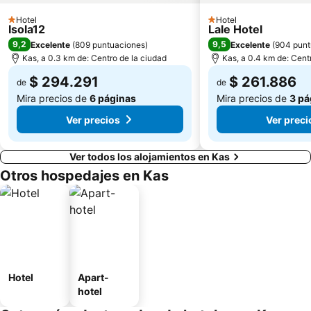
Hotel
Hotel
1 Estrellas
1 Estrellas
Isola12
Lale Hotel
9,2
9,5
Excelente
(
809 puntuaciones
)
Excelente
(
904 punt
Kas, a 0.3 km de: Centro de la ciudad
Kas, a 0.4 km de: Cent
$ 294.291
$ 261.886
de
de
Mira precios de
6 páginas
Mira precios de
3 pá
Ver precios
Ver preci
Ver todos los alojamientos en Kas
Otros hospedajes en Kas
Hotel
Apart-
hotel