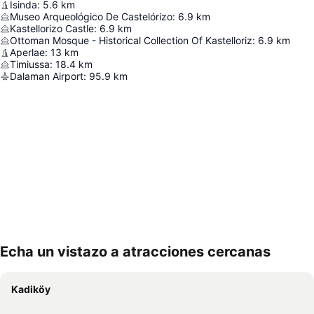
Isinda
:
5.6
km
Museo Arqueológico De Castelórizo
:
6.9
km
Kastellorizo Castle
:
6.9
km
Ottoman Mosque - Historical Collection Of Kastelloriz
:
6.9
km
Aperlae
:
13
km
Timiussa
:
18.4
km
Dalaman Airport
:
95.9
km
Echa un vistazo a atracciones cercanas
Ampliar mapa
Kadiköy