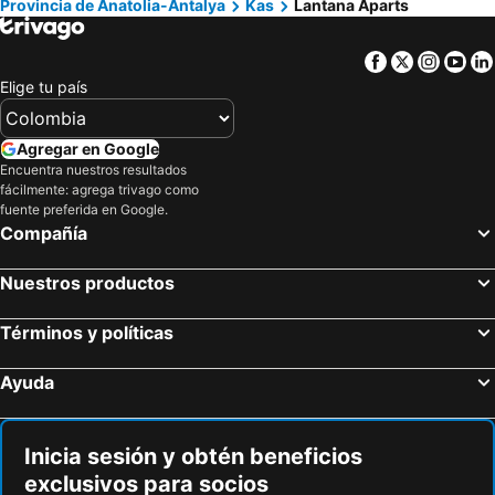
Provincia de Anatolia-Antalya
Kas
Lantana Aparts
Facebook
Twitter
Insta
Yo
Elige tu país
Agregar en Google
Encuentra nuestros resultados
fácilmente: agrega trivago como
fuente preferida en Google.
Compañía
Nuestros productos
Términos y políticas
Ayuda
Inicia sesión y obtén beneficios
exclusivos para socios