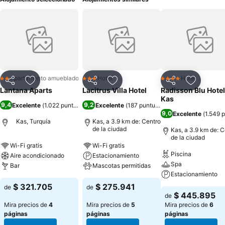
Apartamento amueblado
Hotel
Hotel
2 Estrellas
3 Estrellas
4 Estrellas
Compartir
Agregar a favoritos
Compartir
Agregar a favoritos
Compartir
Agregar 
Lantana Aparts
Lacitrus Villa Hotel
Radisson Blu Hotel
Kas
9,4
9,2
Excelente
(
1.022 puntuaciones
Excelente
)
(
187 puntuaciones
)
9,0
Excelente
(
1.549 
Kas, Turquía
Kas, a 3.9 km de: Centro
de la ciudad
Kas, a 3.9 km de: C
de la ciudad
Wi-Fi gratis
Wi-Fi gratis
Piscina
Aire acondicionado
Estacionamiento
Spa
Bar
Mascotas permitidas
Estacionamiento
$ 321.705
$ 275.941
de
de
$ 445.895
de
Mira precios de
4
Mira precios de
5
Mira precios de
6
páginas
páginas
páginas