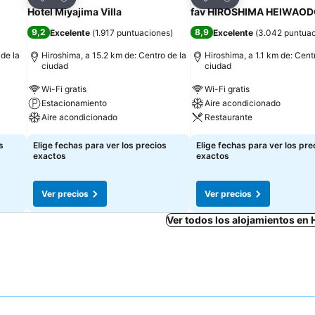
Compartir
Compartir
Hotel Miyajima Villa
fav HIROSHIMA HEIWAOD
9,2
8,9
Excelente
(
1.917 puntuaciones
)
Excelente
(
3.042 puntua
 de la
Hiroshima, a 15.2 km de: Centro de la
Hiroshima, a 1.1 km de: Cent
ciudad
ciudad
Wi-Fi gratis
Wi-Fi gratis
Estacionamiento
Aire acondicionado
Aire acondicionado
Restaurante
s
Elige fechas para ver los precios
Elige fechas para ver los pre
exactos
exactos
Ver precios
Ver precios
Ver todos los alojamientos en