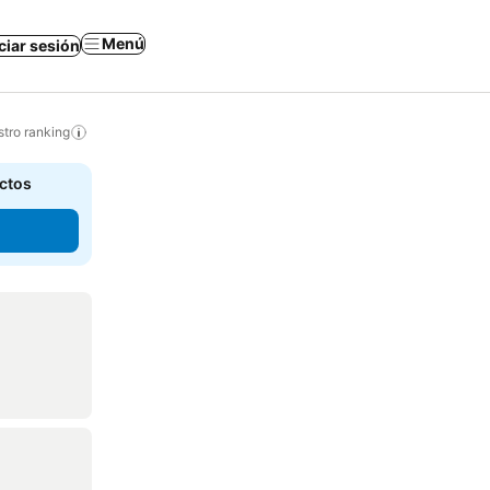
Menú
iciar sesión
tro ranking
actos