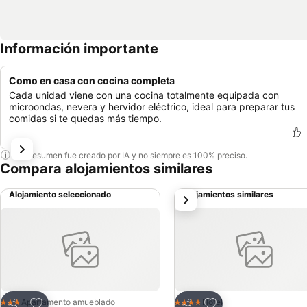
Información importante
Como en casa con cocina completa
Cada unidad viene con una cocina totalmente equipada con
microondas, nevera y hervidor eléctrico, ideal para preparar tus
comidas si te quedas más tiempo.
Este resumen fue creado por IA y no siempre es 100% preciso.
Compara alojamientos similares
Alojamiento seleccionado
Alojamientos similares
siguiente
Agregar a favoritos
Agregar a favoritos
Apartamento amueblado
Hotel
3 Estrellas
4 Estrellas