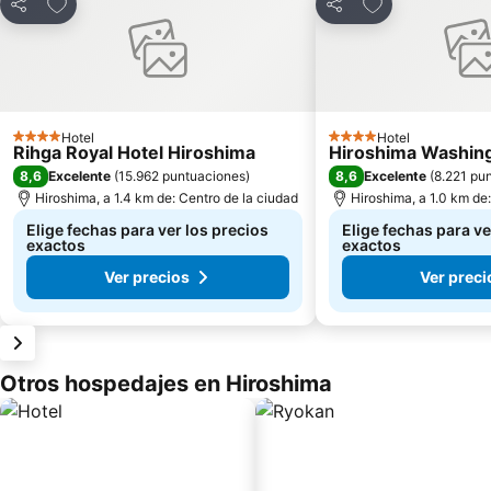
Agregar a favoritos
Agregar a favor
Compartir
Compartir
Hotel
Hotel
4 Estrellas
4 Estrellas
Rihga Royal Hotel Hiroshima
Hiroshima Washing
8,6
8,6
Excelente
(
15.962 puntuaciones
)
Excelente
(
8.221 pu
Hiroshima, a 1.4 km de: Centro de la ciudad
Hiroshima, a 1.0 km de
Elige fechas para ver los precios
Elige fechas para ve
exactos
exactos
Ver precios
Ver preci
Otros hospedajes en Hiroshima