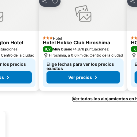
itos
Agregar a favoritos
Compartir
Com
Hotel
3 Estrellas
3 E
ton Hotel
Hotel Hokke Club Hiroshima
HO
8,2
7,
ntuaciones
)
Muy bueno
(
4.878 puntuaciones
)
: Centro de la ciudad
Hiroshima, a 0.6 km de: Centro de la ciudad
r los precios
Elige fechas para ver los precios
E
exactos
os
Ver precios
Ver todos los alojamientos en