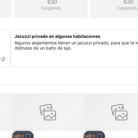
Cargando
Cargando
Jacuzzi privado en algunas habitaciones
Algunos alojamientos tienen un jacuzzi privado, para que te r
disfrutes de un baño de lujo.
Agregar a favoritos
Agregar a favorit
Hotel
Hotel
4 Estrellas
4 Estrellas