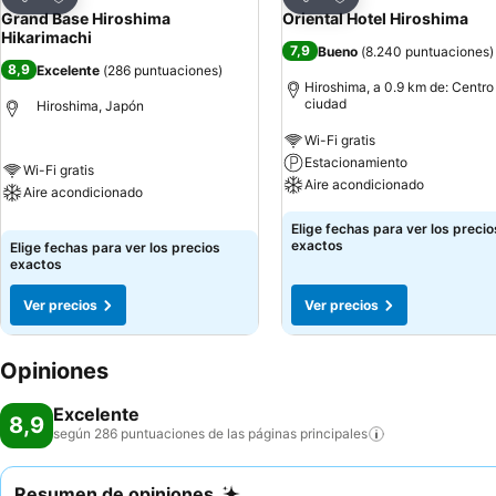
Compartir
Compartir
Grand Base Hiroshima
Oriental Hotel Hiroshima
Hikarimachi
7,9
Bueno
(
8.240 puntuaciones
)
8,9
Excelente
(
286 puntuaciones
)
Hiroshima, a 0.9 km de: Centro
ciudad
Hiroshima, Japón
Wi-Fi gratis
Estacionamiento
Wi-Fi gratis
Aire acondicionado
Aire acondicionado
Elige fechas para ver los precio
exactos
Elige fechas para ver los precios
exactos
Ver precios
Ver precios
Opiniones
Excelente
8,9
según 286 puntuaciones de las páginas
principales
Resumen de opiniones