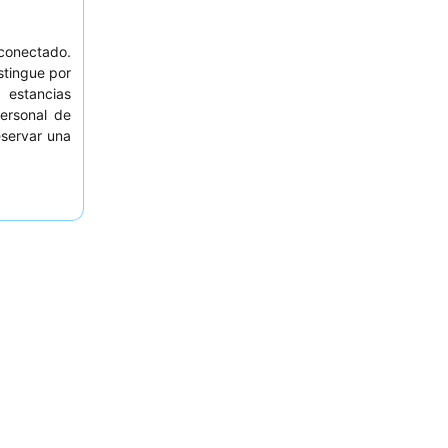
 conectado.
stingue por
a estancias
ersonal de
eservar una