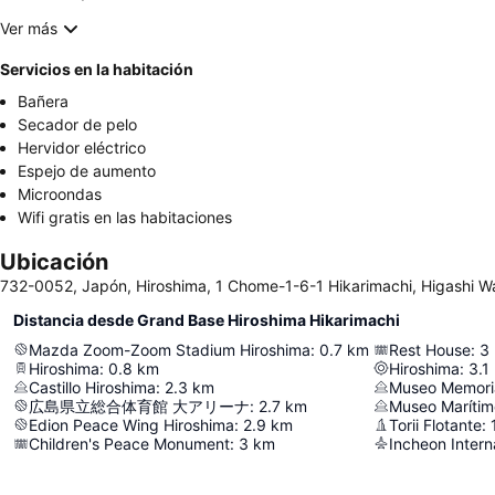
Ver más
Servicios en la habitación
Bañera
Secador de pelo
Hervidor eléctrico
Espejo de aumento
Microondas
Wifi gratis en las habitaciones
Ubicación
732-0052, Japón, Hiroshima, 1 Chome-1-6-1 Hikarimachi, Higashi W
Distancia desde Grand Base Hiroshima Hikarimachi
Mazda Zoom-Zoom Stadium Hiroshima
:
0.7
km
Rest House
:
3
Hiroshima
:
0.8
km
Hiroshima
:
3.1
Castillo Hiroshima
:
2.3
km
広島県立総合体育館 大アリーナ
:
2.7
km
Museo Marítim
Edion Peace Wing Hiroshima
:
2.9
km
Torii Flotante
:
Children's Peace Monument
:
3
km
Incheon Interna