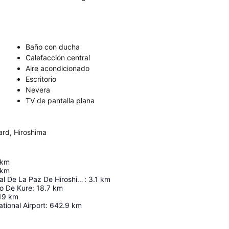
Baño con ducha
Calefacción central
Aire acondicionado
Escritorio
Nevera
TV de pantalla plana
ard, Hiroshima
km
km
Museo Memorial De La Paz De Hiroshima
:
3.1
km
o De Kure
:
18.7
km
19
km
tional Airport
:
642.9
km