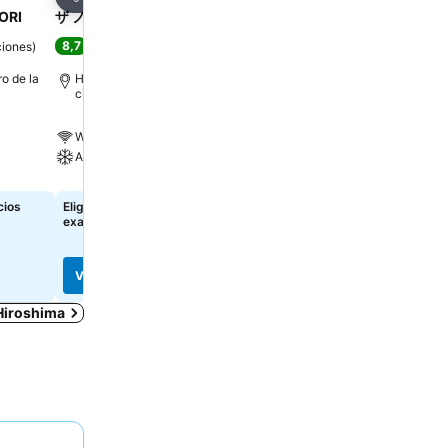
Compartir
Compartir
ORI
ザ ノット 広島 The Knot Hiroshima
Hotel Mystays Hiroshi
Park
8,7
ciones
)
Excelente
(
16.905 puntuaciones
)
8,1
Muy bueno
(
10.189 pu
ro de la
Hiroshima, a 0.5 km de: Centro de la
ciudad
Hiroshima, a 0.5 km de: C
ciudad
Wi-Fi gratis
Wi-Fi gratis
Aire acondicionado
Estacionamiento
Aire acondicionado
cios
Elige fechas para ver los precios
exactos
$ 210.947
de
Mira precios de
8 páginas
Ver precios
Ver precios
 Hiroshima