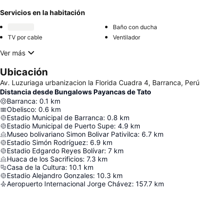
Servicios en la habitación
Baño con ducha
TV por cable
Ventilador
Ver más
Ubicación
Av. Luzuriaga urbanizacion la Florida Cuadra 4, Barranca, Perú
Distancia desde Bungalows Payancas de Tato
Barranca
:
0.1
km
Obelisco
:
0.6
km
Estadio Municipal de Barranca
:
0.8
km
Estadio Municipal de Puerto Supe
:
4.9
km
Museo bolivariano Simon Bolivar Pativilca
:
6.7
km
Estadio Simón Rodríguez
:
6.9
km
Estadio Edgardo Reyes Bolívar
:
7
km
Huaca de los Sacrificios
:
7.3
km
Casa de la Cultura
:
10.1
km
Estadio Alejandro Gonzales
:
10.3
km
Aeropuerto Internacional Jorge Chávez
:
157.7
km