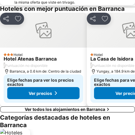
la misma oferta que viste en trivago.
Hoteles con mejor puntuación en Barranca
Compartir
Agregar a favoritos
Compartir
Agregar a fav
Hotel
Hotel
3 Estrellas
1 Estrellas
Hotel Atenas Barranca
La Casa de Isidora
/
/
Puntuación no disponible
Puntuación no disponible
Barranca, a 0.6 km de: Centro de la ciudad
Yungay, a 184.9 km de:
Elige fechas para ver los precios
Elige fechas para ve
exactos
exactos
Ver precios
Ver preci
Ver todos los alojamientos en Barranca
Categorías destacadas de hoteles en
Barranca