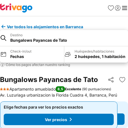
Favoritos
Iniciar 
Me
Ver todos los alojamientos en Barranca
Destino
Bungalows Payancas de Tato
Check-in/out
Huéspedes/habitaciones
Fechas
2 huéspedes, 1 habitación
Cómo los pagos afectan nuestro ranking
Bungalows Payancas de Tato
Compartir
Ag
Apartamento amueblado
8,5
Excelente
(
90 puntuaciones
)
3 Estrellas
Av. Luzuriaga urbanizacion la Florida Cuadra 4, Barranca, Perú
Elige fechas para ver los precios exactos
Elige fechas para ver los precios exactos
Ver precios
Ver precios