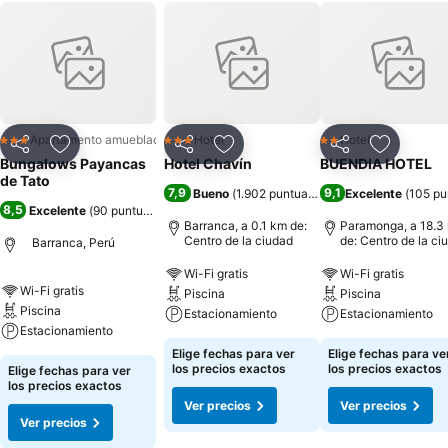
Apartamento amueblado
Hotel
Hotel
3 Estrellas
3 Estrellas
2 Estrellas
Compartir
Agregar a favoritos
Compartir
Agregar a favoritos
Compartir
Agregar 
Bungalows Payancas
Hotel Chavín
BUENDIA HOTEL
de Tato
7,9
9,1
Bueno
(
1.902 puntuaciones
)
Excelente
(
105 pu
8,5
Excelente
(
90 puntuaciones
)
Barranca, a 0.1 km de:
Paramonga, a 18.3
Centro de la ciudad
de: Centro de la ci
Barranca, Perú
Wi-Fi gratis
Wi-Fi gratis
Wi-Fi gratis
Piscina
Piscina
Piscina
Estacionamiento
Estacionamiento
Estacionamiento
Elige fechas para ver
Elige fechas para ve
los precios exactos
los precios exactos
Elige fechas para ver
los precios exactos
Ver precios
Ver precios
Ver precios