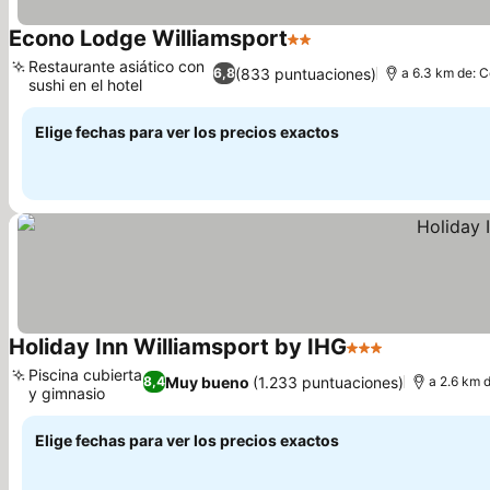
Econo Lodge Williamsport
2 Estrellas
Restaurante asiático con
(833 puntuaciones)
6,8
a 6.3 km de: C
sushi en el hotel
Elige fechas para ver los precios exactos
Holiday Inn Williamsport by IHG
3 Estrellas
Piscina cubierta
Muy bueno
(1.233 puntuaciones)
8,4
a 2.6 km d
y gimnasio
Elige fechas para ver los precios exactos