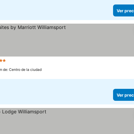
Ver prec
 Estrellas
m de: Centro de la ciudad
Ver prec