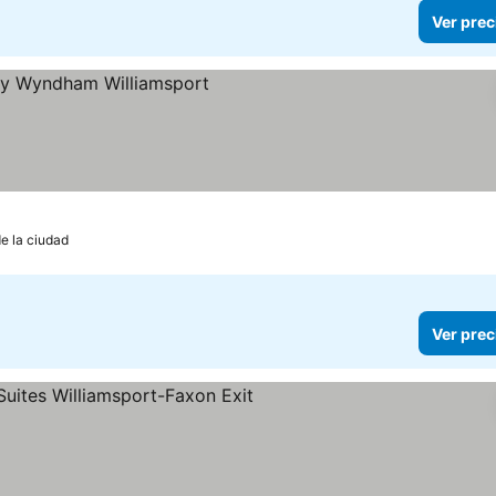
Ver prec
e la ciudad
Ver prec