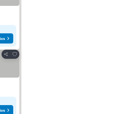
ios
Agregar a favoritos
Compartir
ios