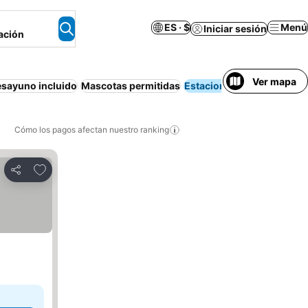
ES · $
Menú
Iniciar sesión
ación
Ver mapa
sayuno incluido
Mascotas permitidas
Estacionamiento
Bañe
Cómo los pagos afectan nuestro ranking
Agregar a favoritos
Compartir