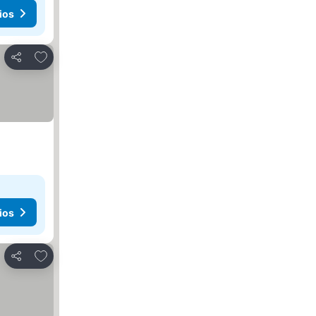
ios
Agregar a favoritos
Compartir
ios
Agregar a favoritos
Compartir