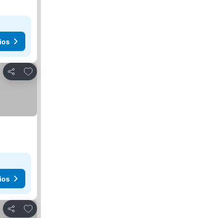
ios
Agregar a favoritos
Compartir
ios
Agregar a favoritos
Compartir