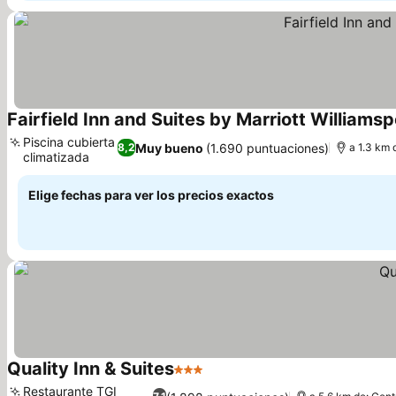
Fairfield Inn and Suites by Marriott Williamsp
Piscina cubierta
Muy bueno
(1.690 puntuaciones)
8,2
a 1.3 km 
climatizada
Elige fechas para ver los precios exactos
Quality Inn & Suites
3 Estrellas
Restaurante TGI