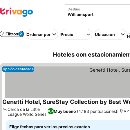
Destino
Filtros
2
Ordenar por
Precio
Ubicación
H
Hoteles con estacionamient
Opción destacada
Genetti Hotel, SureStay Collection by Best W
Cerca de la Little
Muy bueno
(4.183 puntuaciones)
8,4
a 2
League World Series
Elige fechas para ver los precios exactos