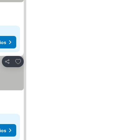
ios
Agregar a favoritos
Compartir
ios