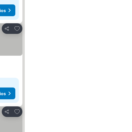
ios
Agregar a favoritos
Compartir
ios
Agregar a favoritos
Compartir