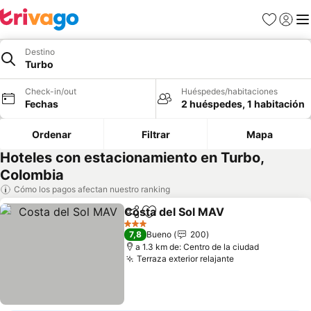
Favoritos
Iniciar 
Me
Destino
Turbo
Check-in/out
Huéspedes/habitaciones
Fechas
2 huéspedes, 1 habitación
Ordenar
Filtrar
Mapa
Hoteles con estacionamiento en Turbo,
Colombia
Cómo los pagos afectan nuestro ranking
Costa del Sol MAV
Compartir
Agregar a favoritos
Ver pre
3 Estrellas
7,8
Bueno
200
a 1.3 km de: Centro de la ciudad
Terraza exterior relajante
Ver precios