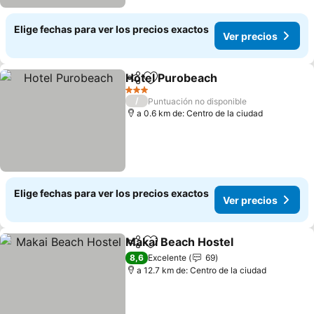
Elige fechas para ver los precios exactos
Ver precios
Hotel Purobeach
Compartir
Agregar a favoritos
Ver preci
3 Estrellas
/
Puntuación no disponible
a 0.6 km de: Centro de la ciudad
Elige fechas para ver los precios exactos
Ver precios
Makai Beach Hostel
Compartir
Agregar a favoritos
Ver pr
8,6
Excelente
69
a 12.7 km de: Centro de la ciudad