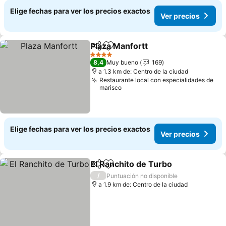
Elige fechas para ver los precios exactos
Ver precios
Plaza Manfortt
Compartir
Agregar a favoritos
Ver precios
4 Estrellas
8,4
Muy bueno
169
a 1.3 km de: Centro de la ciudad
Restaurante local con especialidades de
marisco
Elige fechas para ver los precios exactos
Ver precios
El Ranchito de Turbo
Compartir
Agregar a favoritos
Ver p
/
Puntuación no disponible
a 1.9 km de: Centro de la ciudad