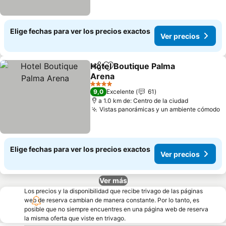
Elige fechas para ver los precios exactos
Ver precios
Hotel Boutique Palma
Compartir
Agregar a favoritos
Arena
Ver precios
4 Estrellas
9,0
Excelente
61
a 1.0 km de: Centro de la ciudad
Vistas panorámicas y un ambiente cómodo
V
Elige fechas para ver los precios exactos
Ver precios
Ver más
Los precios y la disponibilidad que recibe trivago de las páginas
web de reserva cambian de manera constante. Por lo tanto, es
posible que no siempre encuentres en una página web de reserva
la misma oferta que viste en trivago.