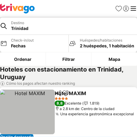
Favoritos
Iniciar 
Me
Destino
Trinidad
Check-in/out
Huéspedes/habitaciones
Fechas
2 huéspedes, 1 habitación
Ordenar
Filtrar
Mapa
Hoteles con estacionamiento en Trinidad,
Uruguay
Cómo los pagos afectan nuestro ranking
Hotel MAXIM
Compartir
Agregar a favoritos
Ver precios
4 Estrellas
8,8
Excelente
1.819
a 2.8 km de: Centro de la ciudad
Una experiencia gastronómica excepcional
V
Opción destacada