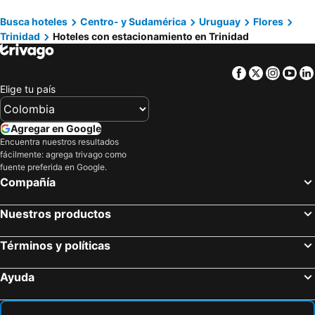
Busca hoteles
Centro- y Sudamérica
Uruguay
Flores
Trinidad
Hoteles con estacionamiento en Trinidad
Facebook
Twitter
Insta
Yo
Elige tu país
Agregar en Google
Encuentra nuestros resultados
fácilmente: agrega trivago como
fuente preferida en Google.
Compañía
Nuestros productos
Términos y políticas
Ayuda