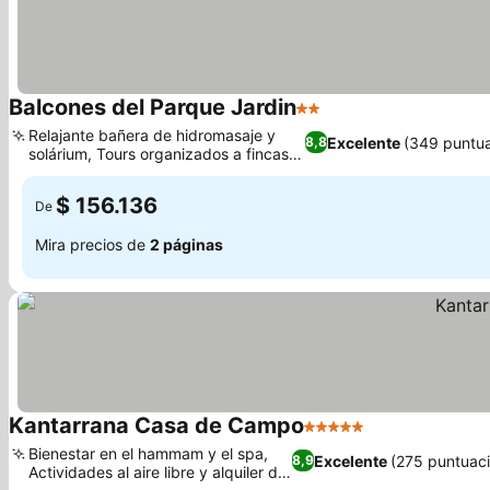
Balcones del Parque Jardin
2 Estrellas
Ver precios
Relajante bañera de hidromasaje y
Excelente
(349 puntu
8,8
solárium, Tours organizados a fincas
Ver precios
cafeteras
$ 156.136
De
Mira precios de
2 páginas
Kantarrana Casa de Campo
5 Estrellas
Ver precios
Bienestar en el hammam y el spa,
Excelente
(275 puntuac
8,9
Actividades al aire libre y alquiler de
Ver precios