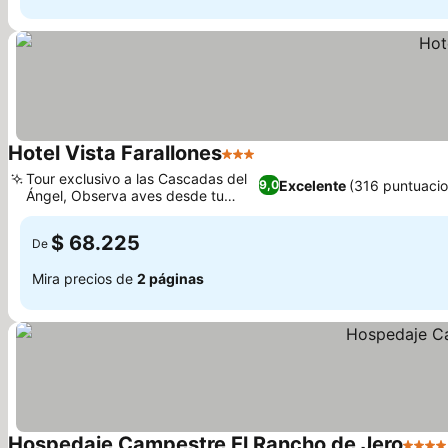
Hotel Vista Farallones
3 Estrellas
Ver precios
Tour exclusivo a las Cascadas del
Excelente
(316 puntuaci
9,0
Ángel, Observa aves desde tu
Ver precios
balcón
$ 68.225
De
Mira precios de
2 páginas
Hospedaje Campestre El Rancho de Jero