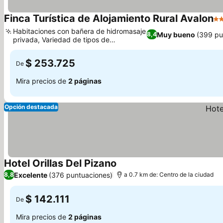
Finca Turística de Alojamiento Rural Avalon
3 
Habitaciones con bañera de hidromasaje
Muy bueno
(399 pu
8,4
privada, Variedad de tipos de
Ver precios
habitaciones únicas
$ 253.725
De
Mira precios de
2 páginas
Opción destacada
Hotel Orillas Del Pizano
Ver precios
Excelente
(376 puntuaciones)
8,8
a 0.7 km de: Centro de la ciudad
$ 142.111
De
Mira precios de
2 páginas