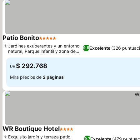
Patio Bonito
5 Estrellas
Ver precios
Jardines exuberantes y un entorno
Excelente
(326 puntuac
9,5
natural, Parque infantil y zona de
Ver precios
pícnic
$ 292.768
De
Mira precios de
2 páginas
WR Boutique Hotel
4 Estrellas
Ver precios
Exquisito jardín y terraza patio,
Excelente
(479 puntuac
9,7