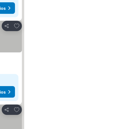
ios
Agregar a favoritos
Compartir
ios
Agregar a favoritos
Compartir