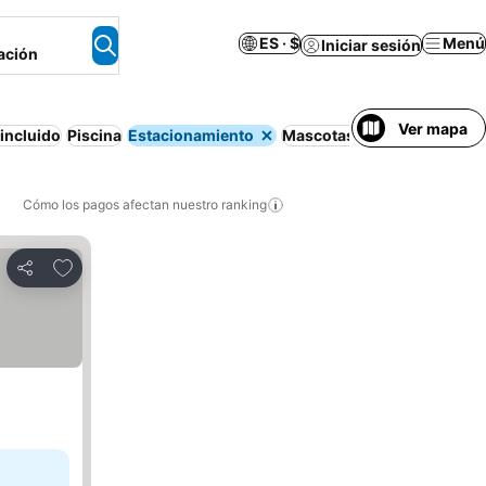
ES · $
Menú
Iniciar sesión
ación
Ver mapa
incluido
Piscina
Estacionamiento
Mascotas permitidas
Bañe
Cómo los pagos afectan nuestro ranking
Agregar a favoritos
Compartir