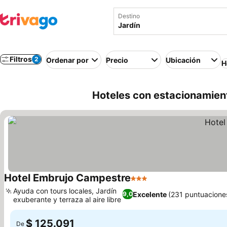
Destino
Filtros
2
Ordenar por
Precio
Ubicación
H
Hoteles con estacionamient
Hotel Embrujo Campestre
3 Estrellas
Ver precios
Ayuda con tours locales, Jardín
Excelente
(231 puntuacione
9,0
exuberante y terraza al aire libre
Ver precios
$ 125.091
De