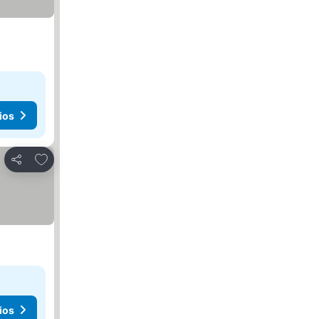
ios
Agregar a favoritos
Compartir
ios