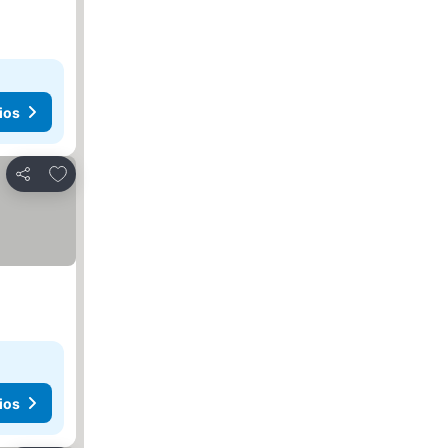
ios
Agregar a favoritos
Compartir
ios