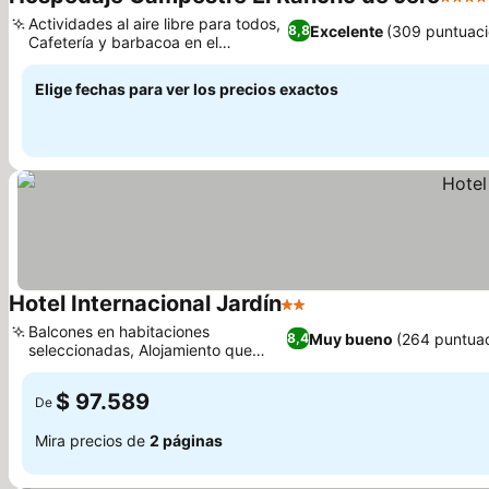
4 Estr
Actividades al aire libre para todos,
Excelente
(309 puntuaci
8,8
Cafetería y barbacoa en el
Ver precios
alojamiento
Elige fechas para ver los precios exactos
Hotel Internacional Jardín
2 Estrellas
Ver precios
Balcones en habitaciones
Muy bueno
(264 puntuac
8,4
seleccionadas, Alojamiento que
Ver precios
acepta mascotas
$ 97.589
De
Mira precios de
2 páginas