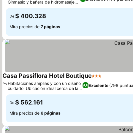
Gimnasio y bañera de hidromasaje
Ver precios
en el hotel
$ 400.328
De
Mira precios de
7 páginas
Casa Passiflora Hotel Boutique
3 Estrellas
Ver precios
Habitaciones amplias y con un diseño
Excelente
(798 puntua
9,8
cuidado, Ubicación ideal cerca de la
Ver precios
plaza
$ 562.161
De
Mira precios de
6 páginas