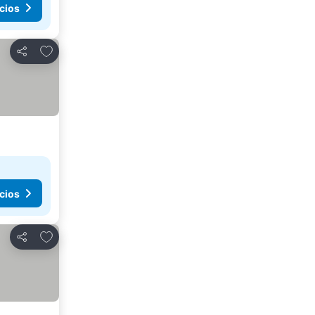
cios
Agregar a favoritos
Compartir
cios
Agregar a favoritos
Compartir