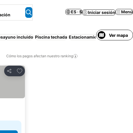
ES · $
Menú
Iniciar sesión
ación
Ver mapa
sayuno incluido
Piscina techada
Estacionamiento
Apartamento
Cómo los pagos afectan nuestro ranking
Agregar a favoritos
Compartir