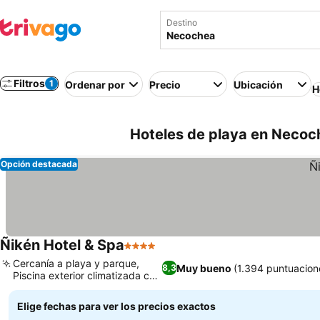
Destino
Filtros
1
Ordenar por
Precio
Ubicación
H
Hoteles de playa en Necoc
Opción destacada
Ñikén Hotel & Spa
4 Estrellas
Cercanía a playa y parque,
Muy bueno
(1.394 puntuacion
8,3
Piscina exterior climatizada con
bar
Elige fechas para ver los precios exactos