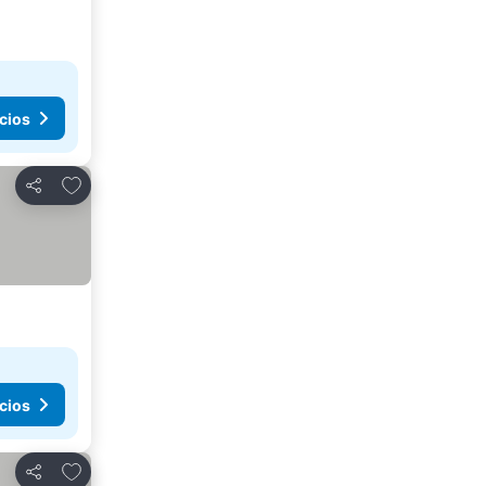
cios
Agregar a favoritos
Compartir
cios
Agregar a favoritos
Compartir