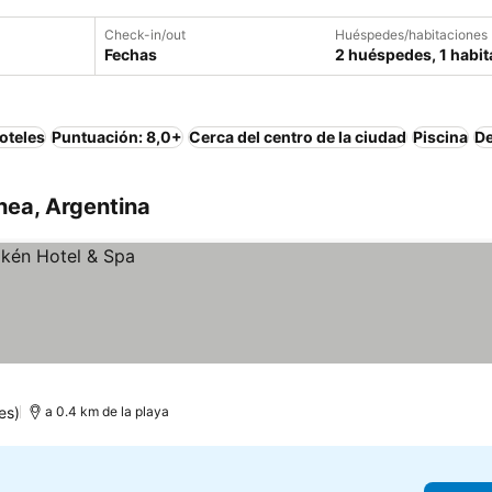
Check-in/out
Huéspedes/habitaciones
Fechas
2 huéspedes, 1 habit
oteles
Puntuación: 8,0+
Cerca del centro de la ciudad
Piscina
De
hea, Argentina
es)
a 0.4 km de la playa