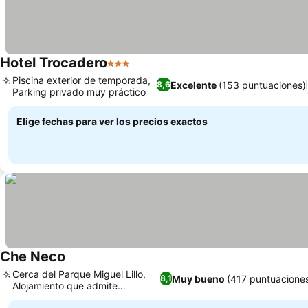
Hotel Trocadero
3 Estrellas
Piscina exterior de temporada,
Excelente
(153 puntuaciones)
8,6
Parking privado muy práctico
Elige fechas para ver los precios exactos
Che Neco
Cerca del Parque Miguel Lillo,
Muy bueno
(417 puntuacione
8,1
Alojamiento que admite
mascotas