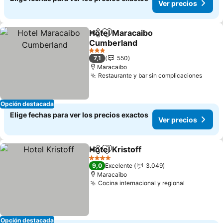
Ver precios
Hotel Maracaibo
Compartir
Agregar a favoritos
Cumberland
3 Estrellas
7,1
550
Maracaibo
Restaurante y bar sin complicaciones
Opción destacada
Elige fechas para ver los precios exactos
Ver precios
Hotel Kristoff
Compartir
Agregar a favoritos
4 Estrellas
9,0
Excelente
3.049
Maracaibo
Cocina internacional y regional
Opción destacada