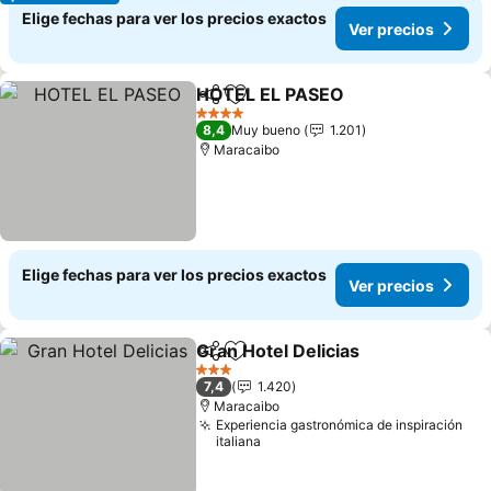
Elige fechas para ver los precios exactos
Ver precios
HOTEL EL PASEO
Compartir
Agregar a favoritos
4 Estrellas
8,4
Muy bueno
1.201
Maracaibo
Elige fechas para ver los precios exactos
Ver precios
Gran Hotel Delicias
Compartir
Agregar a favoritos
3 Estrellas
7,4
1.420
Maracaibo
Experiencia gastronómica de inspiración
italiana