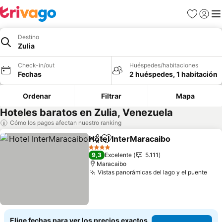
Favoritos
Iniciar 
Me
Destino
Zulia
Check-in/out
Huéspedes/habitaciones
Fechas
2 huéspedes, 1 habitación
Ordenar
Filtrar
Mapa
Hoteles baratos en Zulia, Venezuela
Cómo los pagos afectan nuestro ranking
Hotel InterMaracaibo
Compartir
Agregar a favoritos
4 Estrellas
9,3
Excelente
5.111
Maracaibo
Vistas panorámicas del lago y el puente
Elige fechas para ver los precios exactos