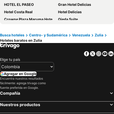
HOTEL EL PASEO
Gran Hotel Delicias
Hotel Costa Real
Hotel Delicias
Crowne Plaza Maruma Hotel & Casino
Ojeda Suite
Hotel Aeropuerto
Doral
Hotel America
Hotel Cabimas Internacional
Busca hoteles
Centro- y Sudamérica
Venezuela
Zulia
Hoteles baratos en Zulia
Hotel Jolie Eventos
Hotel Wilmor
Facebook
Twitter
Insta
Yo
Elige tu país
Agregar en Google
Encuentra nuestros resultados
fácilmente: agrega trivago como
fuente preferida en Google.
Compañía
Nuestros productos