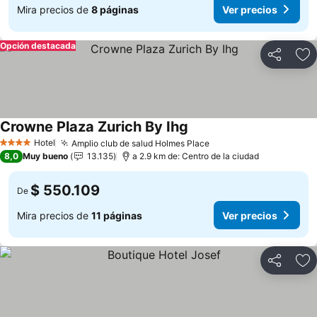
Mira precios de
8 páginas
Ver precios
Opción destacada
Compartir
Ag
Crowne Plaza Zurich By Ihg
Ver precios
Hotel
Amplio club de salud Holmes Place
Ver precios
4 Estrellas
8,0
Muy bueno
13.135
a 2.9 km de: Centro de la ciudad
$ 550.109
De
Mira precios de
11 páginas
Ver precios
Compartir
Ag