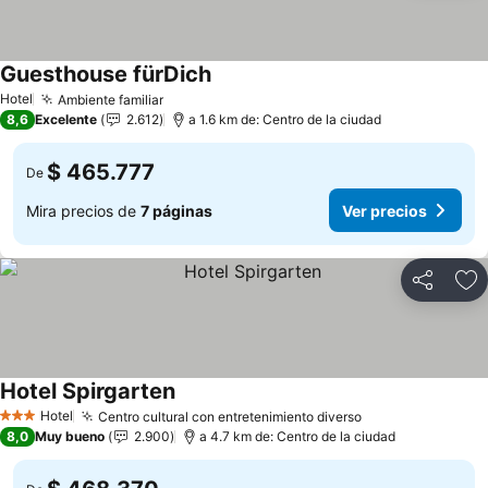
Guesthouse fürDich
Ver precios
Hotel
Ambiente familiar
Ver precios
8,6
Excelente
2.612
a 1.6 km de: Centro de la ciudad
$ 465.777
De
Mira precios de
7 páginas
Ver precios
Compartir
Ag
Hotel Spirgarten
Ver precios
Hotel
Centro cultural con entretenimiento diverso
Ver precios
3 Estrellas
8,0
Muy bueno
2.900
a 4.7 km de: Centro de la ciudad