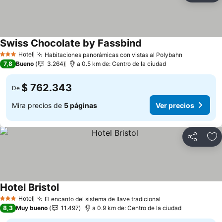
Swiss Chocolate by Fassbind
Ver precios
Hotel
Habitaciones panorámicas con vistas al Polybahn
Ver precio
3 Estrellas
7,8
Bueno
3.264
a 0.5 km de: Centro de la ciudad
$ 762.343
De
Mira precios de
5 páginas
Ver precios
Compartir
Ag
Hotel Bristol
Ver precios
Hotel
El encanto del sistema de llave tradicional
Ver precios
3 Estrellas
8,3
Muy bueno
11.497
a 0.9 km de: Centro de la ciudad