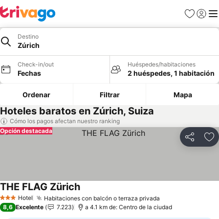
Favoritos
Iniciar 
Me
Destino
Zúrich
Check-in/out
Huéspedes/habitaciones
Fechas
2 huéspedes, 1 habitación
Ordenar
Filtrar
Mapa
Hoteles baratos en Zúrich, Suiza
Cómo los pagos afectan nuestro ranking
Opción destacada
Compartir
Ag
THE FLAG Zürich
Ver precios
Hotel
Habitaciones con balcón o terraza privada
Ver precios
3 Estrellas
8,6
Excelente
7.223
a 4.1 km de: Centro de la ciudad