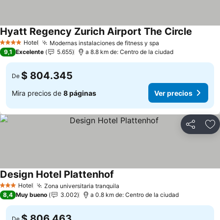
Hyatt Regency Zurich Airport The Circle
Ver pre
Hotel
Modernas instalaciones de fitness y spa
Ver precios
4 Estrellas
9,1
Excelente
5.655
a 8.8 km de: Centro de la ciudad
$ 804.345
De
Mira precios de
8 páginas
Ver precios
Compartir
Ag
Design Hotel Plattenhof
Ver precios
Hotel
Zona universitaria tranquila
Ver precios
3 Estrellas
8,4
Muy bueno
3.002
a 0.8 km de: Centro de la ciudad
$ 806.463
De