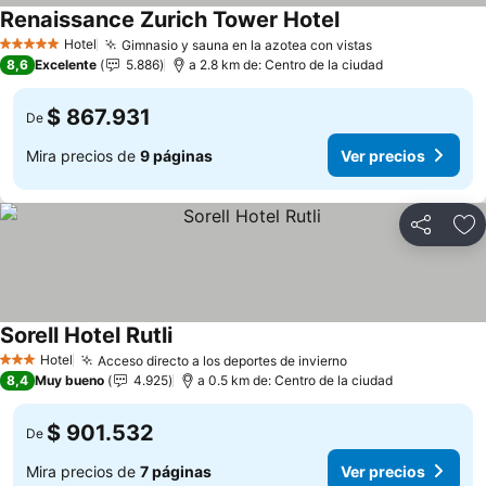
Renaissance Zurich Tower Hotel
Ver precios
Hotel
Gimnasio y sauna en la azotea con vistas
Ver precios
5 Estrellas
8,6
Excelente
5.886
a 2.8 km de: Centro de la ciudad
$ 867.931
De
Mira precios de
9 páginas
Ver precios
Compartir
Ag
Sorell Hotel Rutli
Ver precios
Hotel
Acceso directo a los deportes de invierno
Ver precios
3 Estrellas
8,4
Muy bueno
4.925
a 0.5 km de: Centro de la ciudad
$ 901.532
De
Mira precios de
7 páginas
Ver precios