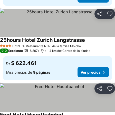
Compartir
Ag
25hours Hotel Zurich Langstrasse
Ver precios
Hotel
Restaurante NENI de la familia Molcho
Ver precios
4 Estrellas
9,0
Excelente
8.897
a 1.4 km de: Centro de la ciudad
$ 622.461
De
Mira precios de
9 páginas
Ver precios
Compartir
Ag
Fred Hotel Hauptbahnhof