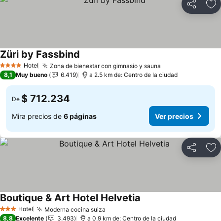
Compartir
Ag
Züri by Fassbind
Ver precios
Hotel
Zona de bienestar con gimnasio y sauna
Ver precios
4 Estrellas
8,1
Muy bueno
6.419
a 2.5 km de: Centro de la ciudad
$ 712.234
De
Mira precios de
6 páginas
Ver precios
Compartir
Ag
Boutique & Art Hotel Helvetia
Ver precios
Hotel
Moderna cocina suiza
Ver precios
3 Estrellas
8,8
Excelente
3.493
a 0.9 km de: Centro de la ciudad