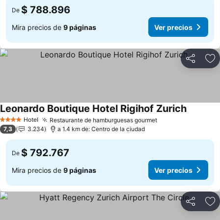
$ 788.896
De
Mira precios de
9 páginas
Ver precios
Compartir
Ag
Leonardo Boutique Hotel Rigihof Zurich
Ver prec
Hotel
Restaurante de hamburguesas gourmet
Ver precios
4 Estrellas
7,3
3.234
a 1.4 km de: Centro de la ciudad
$ 792.767
De
Mira precios de
9 páginas
Ver precios
Compartir
Ag