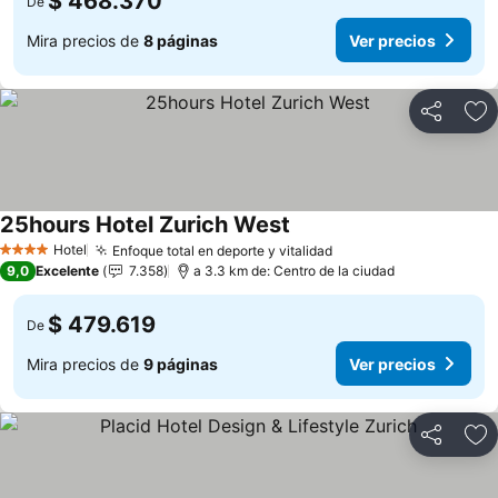
$ 468.370
De
Mira precios de
8 páginas
Ver precios
Compartir
Ag
25hours Hotel Zurich West
Ver precios
Hotel
Enfoque total en deporte y vitalidad
Ver precios
4 Estrellas
9,0
Excelente
7.358
a 3.3 km de: Centro de la ciudad
$ 479.619
De
Mira precios de
9 páginas
Ver precios
Compartir
Ag