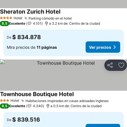
Sheraton Zurich Hotel
Ver precios
Hotel
Parking cómodo en el hotel
Ver precios
4 Estrellas
8,5
Excelente
4.101
a 3.2 km de: Centro de la ciudad
$ 834.878
De
Mira precios de
11 páginas
Ver precios
Compartir
Ag
Townhouse Boutique Hotel
Ver precios
Hotel
Habitaciones inspiradas en casas adosadas inglesas
Ver prec
3 Estrellas
8,5
Excelente
4.340
a 0.5 km de: Centro de la ciudad
$ 839.516
De