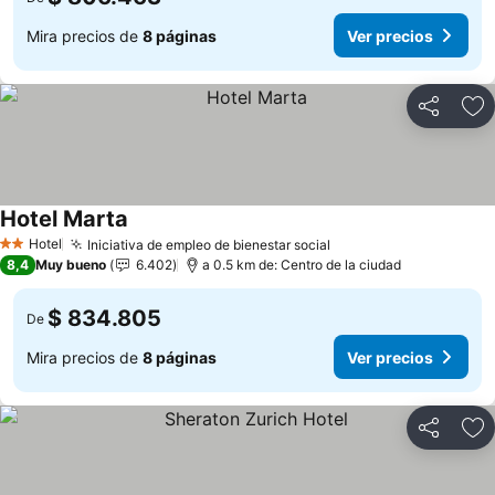
Mira precios de
8 páginas
Ver precios
Compartir
Ag
Hotel Marta
Ver precios
Hotel
Iniciativa de empleo de bienestar social
Ver precios
2 Estrellas
8,4
Muy bueno
6.402
a 0.5 km de: Centro de la ciudad
$ 834.805
De
Mira precios de
8 páginas
Ver precios
Compartir
Ag