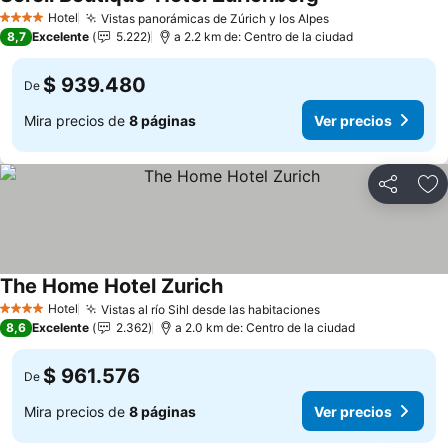
Ver precios
Hotel
Vistas panorámicas de Zúrich y los Alpes
Ver precios
4 Estrellas
8,7
Excelente
5.222
a 2.2 km de: Centro de la ciudad
$ 939.480
De
Mira precios de
8 páginas
Ver precios
Compartir
Ag
The Home Hotel Zurich
Ver precios
Hotel
Vistas al río Sihl desde las habitaciones
Ver precios
4 Estrellas
8,6
Excelente
2.362
a 2.0 km de: Centro de la ciudad
$ 961.576
De
Mira precios de
8 páginas
Ver precios