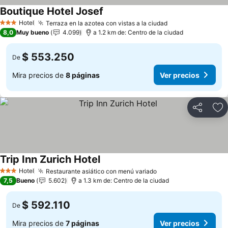
Boutique Hotel Josef
Ver precios
Hotel
Terraza en la azotea con vistas a la ciudad
Ver precios
3 Estrellas
8,0
Muy bueno
4.099
a 1.2 km de: Centro de la ciudad
$ 553.250
De
Mira precios de
8 páginas
Ver precios
Compartir
Ag
Trip Inn Zurich Hotel
Ver precios
Hotel
Restaurante asiático con menú variado
Ver precios
3 Estrellas
7,5
Bueno
5.602
a 1.3 km de: Centro de la ciudad
$ 592.110
De
Mira precios de
7 páginas
Ver precios