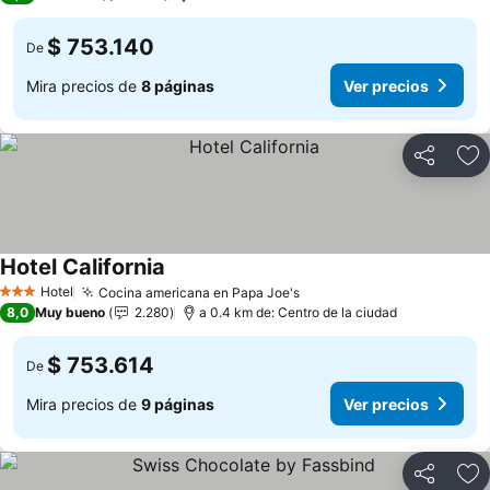
$ 753.140
De
Mira precios de
8 páginas
Ver precios
Compartir
Ag
Hotel California
Ver precios
Hotel
Cocina americana en Papa Joe's
Ver precios
3 Estrellas
8,0
Muy bueno
2.280
a 0.4 km de: Centro de la ciudad
$ 753.614
De
Mira precios de
9 páginas
Ver precios
Compartir
Ag