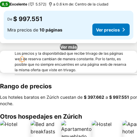
4 Estrellas
8,5
Excelente
5.572
a 0.6 km de: Centro de la ciudad
$ 997.551
De
Mira precios de
10 páginas
Ver precios
Ver más
Los precios y la disponibilidad que recibe trivago de las páginas
web de reserva cambian de manera constante. Por lo tanto, es
posible que no siempre encuentres en una página web de reserva
la misma oferta que viste en trivago.
Rango de precios
Los hoteles baratos en Zúrich cuestan de
‎$ 397.662
a
‎$ 997.551
por
noche.
Otros hospedajes en Zúrich