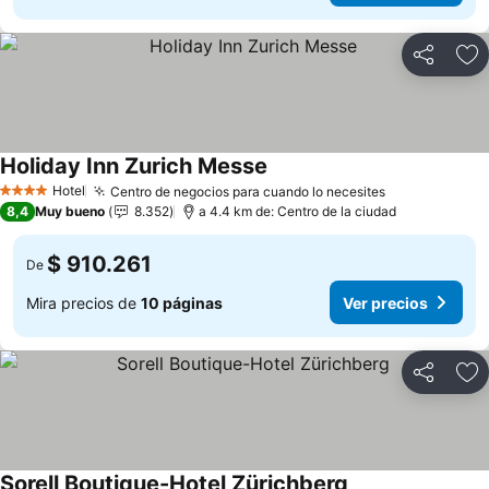
Compartir
Ag
Holiday Inn Zurich Messe
Ver precios
Hotel
Centro de negocios para cuando lo necesites
Ver precios
4 Estrellas
8,4
Muy bueno
8.352
a 4.4 km de: Centro de la ciudad
$ 910.261
De
Mira precios de
10 páginas
Ver precios
Compartir
Ag
Sorell Boutique-Hotel Zürichberg