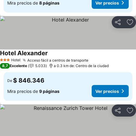
Mira precios de
8 páginas
Ver precios
Compartir
Ag
Hotel Alexander
Ver precios
Hotel
Acceso fácil a centros de transporte
Ver precios
3 Estrellas
8,7
Excelente
5.033
a 0.3 km de: Centro de la ciudad
$ 846.346
De
Mira precios de
9 páginas
Ver precios
Compartir
Ag