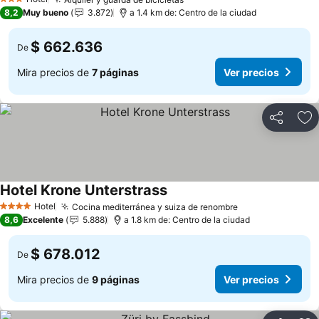
Ver precios
3 Estrellas
8,2
Muy bueno
3.872
a 1.4 km de: Centro de la ciudad
$ 662.636
De
Mira precios de
7 páginas
Ver precios
Compartir
Ag
Hotel Krone Unterstrass
Ver precios
Hotel
Cocina mediterránea y suiza de renombre
Ver precios
4 Estrellas
8,6
Excelente
5.888
a 1.8 km de: Centro de la ciudad
$ 678.012
De
Mira precios de
9 páginas
Ver precios