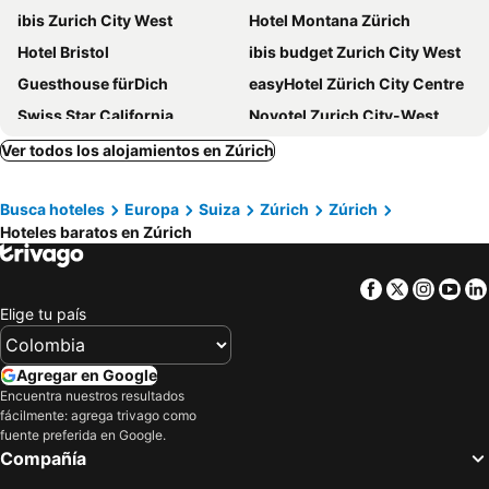
ibis Zurich City West
Hotel Montana Zürich
Hotel Bristol
ibis budget Zurich City West
Guesthouse fürDich
easyHotel Zürich City Centre
Swiss Star California
Novotel Zurich City-West
Glockenhof Zürich
Ruby Mimi Hotel Zurich
Ver todos los alojamientos en Zúrich
easyHotel Zürich City Main Station
Swiss Star Longstreet
Busca hoteles
Europa
Suiza
Zúrich
Zúrich
Opera Hotel Zurich
Hotel Felix
Hoteles baratos en Zúrich
B&B HOTEL Zurich East Wallisellen
Crowne Plaza Zurich By Ihg
easyHotel Zürich City Limmatplatz
25hours Hotel Zurich Langstrasse
Facebook
Twitter
Insta
Yo
ibis Zurich Messe Airport
Hotel Rössli
Elige tu país
Leonardo Boutique Hotel Rigihof Zurich
Hotel Marta
Swiss Chocolate by Fassbind
City Pop 2Night Zurich
Agregar en Google
Encuentra nuestros resultados
Hotel Olympia
Fred Hotel Hauptbahnhof
fácilmente: agrega trivago como
LivingTown Lofts Zurich
FIVE Zurich
fuente preferida en Google.
Compañía
THE FLAG Zürich
Zurich Marriott Hotel