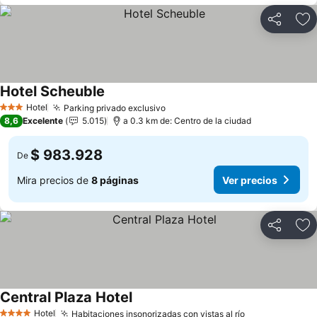
Compartir
Ag
Hotel Scheuble
Ver precios
Hotel
Parking privado exclusivo
Ver precios
3 Estrellas
8,6
Excelente
5.015
a 0.3 km de: Centro de la ciudad
$ 983.928
De
Mira precios de
8 páginas
Ver precios
Compartir
Ag
Central Plaza Hotel
Ver precios
Hotel
Habitaciones insonorizadas con vistas al río
Ver precios