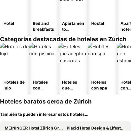
Hotel
Bed and
Apartamen
Hostel
Apar
breakfasts
to
hotel
amueblad
Categorías destacadas de hoteles en Zúrich
o
Hoteles de
Hoteles
Hoteles
Hoteles
Hote
lujo
con
que
con spa
con
piscina
aceptan
esta
mascotas
mien
Hoteles baratos cerca de Zúrich
También te pueden interesar estos hoteles...
MEININGER Hotel Zürich Greencity
Placid Hotel Design & Lifestyle Zurich