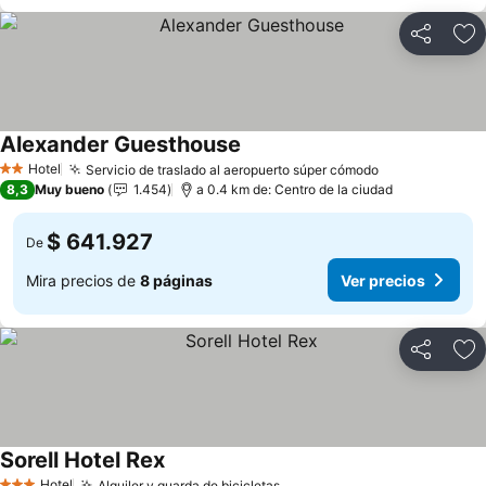
Compartir
Ag
Alexander Guesthouse
Ver precios
Hotel
Servicio de traslado al aeropuerto súper cómodo
Ver precios
2 Estrellas
8,3
Muy bueno
1.454
a 0.4 km de: Centro de la ciudad
$ 641.927
De
Mira precios de
8 páginas
Ver precios
Compartir
Ag
Sorell Hotel Rex
Ver precios
Hotel
Alquiler y guarda de bicicletas