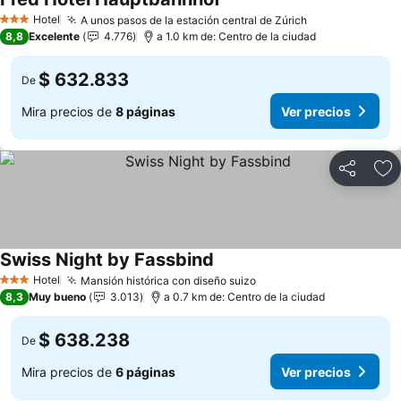
Ver precios
Hotel
A unos pasos de la estación central de Zúrich
Ver precios
3 Estrellas
8,8
Excelente
4.776
a 1.0 km de: Centro de la ciudad
$ 632.833
De
Mira precios de
8 páginas
Ver precios
Compartir
Ag
Swiss Night by Fassbind
Ver precios
Hotel
Mansión histórica con diseño suizo
Ver precios
3 Estrellas
8,3
Muy bueno
3.013
a 0.7 km de: Centro de la ciudad
$ 638.238
De
Mira precios de
6 páginas
Ver precios