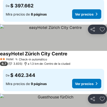
$ 397.662
De
Mira precios de
8 páginas
Ver precios
Compartir
Ag
easyHotel Zürich City Centre
Ver precios
Hotel
Check-in automático
Ver precios
2 Estrellas
6,7
3.835
a 1.3 km de: Centro de la ciudad
$ 462.344
De
Mira precios de
9 páginas
Ver precios
Compartir
Ag