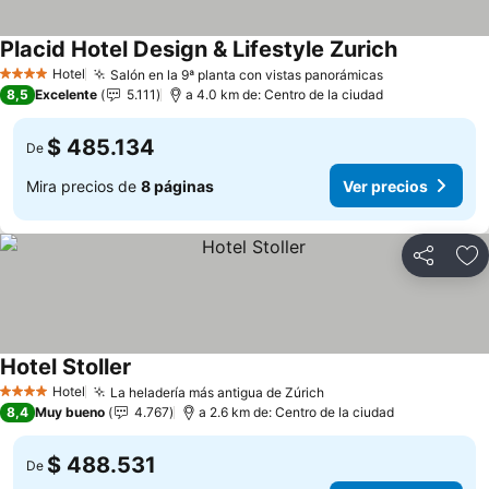
Placid Hotel Design & Lifestyle Zurich
Ver precio
Hotel
Salón en la 9ª planta con vistas panorámicas
Ver precios
4 Estrellas
8,5
Excelente
5.111
a 4.0 km de: Centro de la ciudad
$ 485.134
De
Mira precios de
8 páginas
Ver precios
Compartir
Ag
Hotel Stoller
Ver precios
Hotel
La heladería más antigua de Zúrich
Ver precios
4 Estrellas
8,4
Muy bueno
4.767
a 2.6 km de: Centro de la ciudad
$ 488.531
De