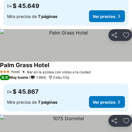
$ 45.649
De
Mira precios de
7 páginas
Ver precios
Compartir
Ag
Palm Grass Hotel
Hotel
Bar en la azotea con vistas a la ciudad
3 Estrellas
8,0
Muy bueno
1.994
Cebu City
$ 45.867
De
Mira precios de
7 páginas
Ver precios
Compartir
Ag