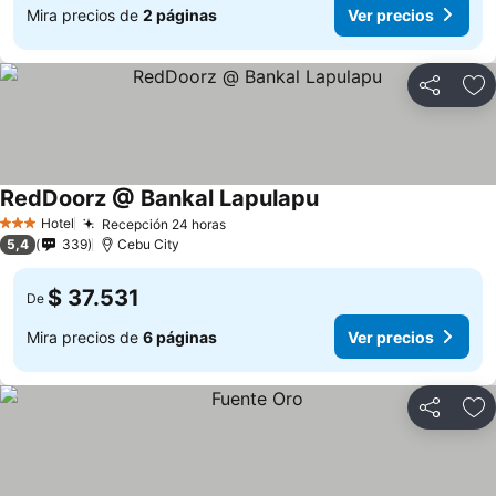
Mira precios de
2 páginas
Ver precios
Compartir
Ag
RedDoorz @ Bankal Lapulapu
Hotel
Recepción 24 horas
3 Estrellas
5,4
339
Cebu City
$ 37.531
De
Mira precios de
6 páginas
Ver precios
Compartir
Ag