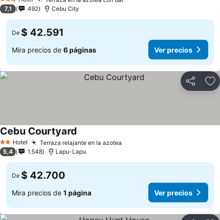
3 Estrellas
7,1
492
Cebu City
$ 42.591
De
Mira precios de
6 páginas
Ver precios
Compartir
Ag
Cebu Courtyard
Hotel
Terraza relajante en la azotea
2 Estrellas
5,4
1.548
Lapu-Lapu
$ 42.700
De
Mira precios de
1 página
Ver precios