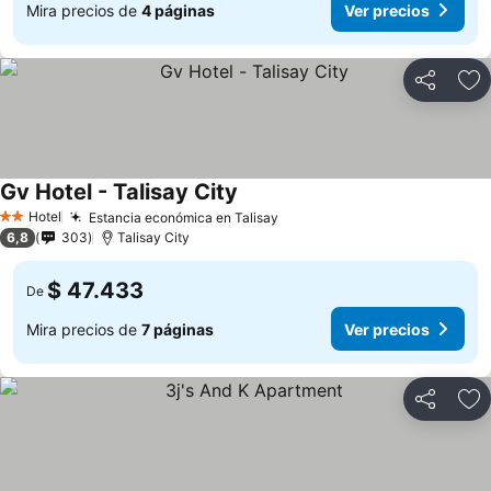
Mira precios de
4 páginas
Ver precios
Compartir
Ag
Gv Hotel - Talisay City
Hotel
Estancia económica en Talisay
2 Estrellas
6,8
303
Talisay City
$ 47.433
De
Mira precios de
7 páginas
Ver precios
Compartir
Ag