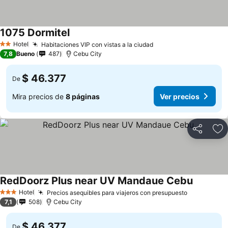
1075 Dormitel
Hotel
Habitaciones VIP con vistas a la ciudad
2 Estrellas
7,8
Bueno
487
Cebu City
$ 46.377
De
Mira precios de
8 páginas
Ver precios
Compartir
Ag
RedDoorz Plus near UV Mandaue Cebu
Hotel
Precios asequibles para viajeros con presupuesto
3 Estrellas
7,1
508
Cebu City
$ 46.377
De