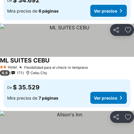
$ 34.692
De
Mira precios de
6 páginas
Ver precios
Compartir
Ag
ML SUITES CEBU
Hotel
Flexibilidad para el check-in temprano
2 Estrellas
6,6
171
Cebu City
$ 35.529
De
Mira precios de
7 páginas
Ver precios
Compartir
Ag