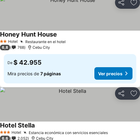
Compartir
Ag
Honey Hunt House
Hotel
Restaurante en el hotel
2 Estrellas
6,8
768
Cebu City
$ 42.955
De
Mira precios de
7 páginas
Ver precios
Compartir
Ag
Hotel Stella
Hotel
Estancia económica con servicios esenciales
3 Estrellas
6,6
2.052
Cebu City