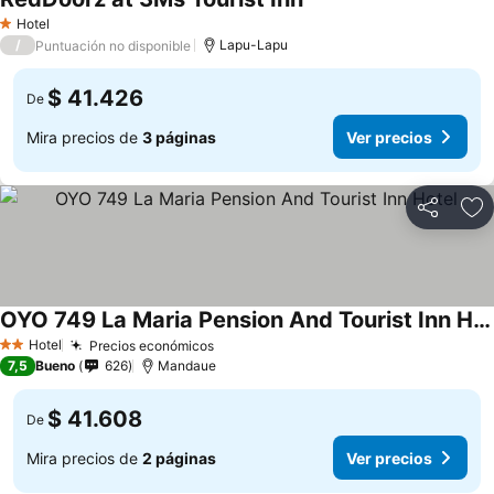
Hotel
1 Estrellas
/
Lapu-Lapu
Puntuación no disponible
$ 41.426
De
Mira precios de
3 páginas
Ver precios
Compartir
Ag
OYO 749 La Maria Pension And Tourist Inn Hotel
Hotel
Precios económicos
2 Estrellas
7,5
Bueno
626
Mandaue
$ 41.608
De
Mira precios de
2 páginas
Ver precios