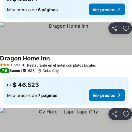
Mira precios de
6 páginas
Ver precios
Compartir
Ag
Dragon Home Inn
Hotel
Restaurante en el hotel con platos locales
3 Estrellas
7,5
Bueno
638
Cebu City
$ 46.523
De
Mira precios de
7 páginas
Ver precios
Compartir
Ag