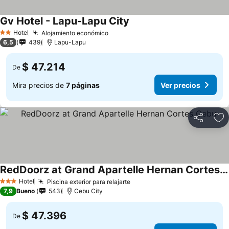
Gv Hotel - Lapu-Lapu City
Hotel
Alojamiento económico
2 Estrellas
6,5
439
Lapu-Lapu
$ 47.214
De
Mira precios de
7 páginas
Ver precios
Compartir
Ag
RedDoorz at Grand Apartelle Hernan Cortes Cebu
Hotel
Piscina exterior para relajarte
3 Estrellas
7,9
Bueno
543
Cebu City
$ 47.396
De