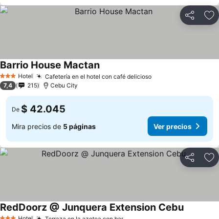
Compartir
Ag
Barrio House Mactan
Hotel
Cafetería en el hotel con café delicioso
3 Estrellas
7,4
215
Cebu City
$ 42.045
De
Mira precios de
5 páginas
Ver precios
Compartir
Ag
RedDoorz @ Junquera Extension Cebu
Hotel
Terraza en la azotea con bar