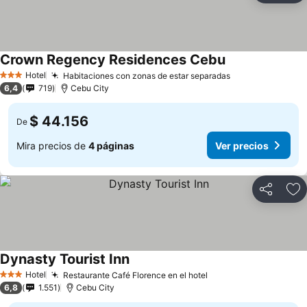
Crown Regency Residences Cebu
Hotel
Habitaciones con zonas de estar separadas
3 Estrellas
6,4
719
Cebu City
$ 44.156
De
Mira precios de
4 páginas
Ver precios
Compartir
Ag
Dynasty Tourist Inn
Hotel
Restaurante Café Florence en el hotel
3 Estrellas
6,8
1.551
Cebu City