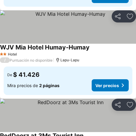
Compartir
Ag
WJV Mia Hotel Humay-Humay
Hotel
2 Estrellas
/
Lapu-Lapu
Puntuación no disponible
$ 41.426
De
Mira precios de
2 páginas
Ver precios
Compartir
Ag
RedDoorz at 3Ms Tourist Inn