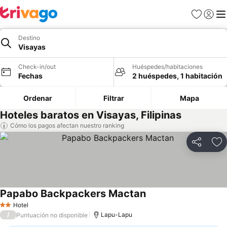
Favoritos
Iniciar 
Me
Destino
Visayas
Check-in/out
Huéspedes/habitaciones
Fechas
2 huéspedes, 1 habitación
Ordenar
Filtrar
Mapa
Hoteles baratos en Visayas, Filipinas
Cómo los pagos afectan nuestro ranking
Compartir
Ag
Papabo Backpackers Mactan
Hotel
2 Estrellas
/
Lapu-Lapu
Puntuación no disponible