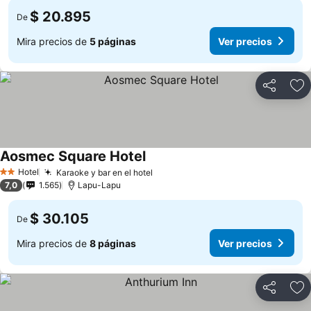
$ 20.895
De
Mira precios de
5 páginas
Ver precios
Compartir
Ag
Aosmec Square Hotel
Hotel
Karaoke y bar en el hotel
2 Estrellas
7,0
1.565
Lapu-Lapu
$ 30.105
De
Mira precios de
8 páginas
Ver precios
Compartir
Ag