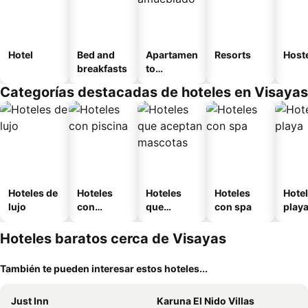
Hotel
Bed and
Apartamen
Resorts
Host
breakfasts
to
amueblad
Categorías destacadas de hoteles en Visayas
o
Hoteles de
Hoteles
Hoteles
Hoteles
Hotel
lujo
con
que
con spa
play
piscina
aceptan
mascotas
Hoteles baratos cerca de Visayas
También te pueden interesar estos hoteles...
Just Inn
Karuna El Nido Villas