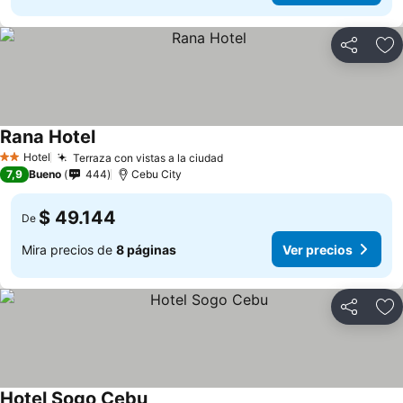
Compartir
Ag
Rana Hotel
Hotel
Terraza con vistas a la ciudad
2 Estrellas
7,9
Bueno
444
Cebu City
$ 49.144
De
Mira precios de
8 páginas
Ver precios
Compartir
Ag
Hotel Sogo Cebu