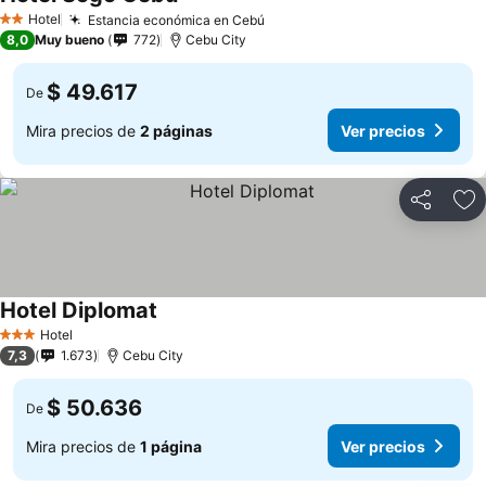
Hotel
Estancia económica en Cebú
2 Estrellas
8,0
Muy bueno
772
Cebu City
$ 49.617
De
Mira precios de
2 páginas
Ver precios
Compartir
Ag
Hotel Diplomat
Hotel
3 Estrellas
7,3
1.673
Cebu City
$ 50.636
De
Mira precios de
1 página
Ver precios