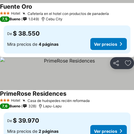
Fuente Oro
Hotel
Cafetería en el hotel con productos de panadería
3 Estrellas
7,5
Bueno
1.049
Cebu City
$ 38.550
De
Mira precios de
4 páginas
Ver precios
Compartir
Ag
PrimeRose Residences
Hotel
Casa de huéspedes recién reformada
3 Estrellas
7,6
Bueno
328
Lapu-Lapu
$ 39.970
De
Mira precios de
2 páginas
Ver precios