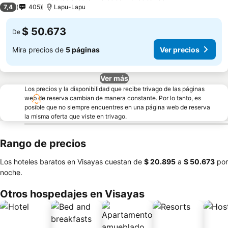
3 Estrellas
7,4
405
Lapu-Lapu
$ 50.673
De
Mira precios de
5 páginas
Ver precios
Ver más
Los precios y la disponibilidad que recibe trivago de las páginas
web de reserva cambian de manera constante. Por lo tanto, es
posible que no siempre encuentres en una página web de reserva
la misma oferta que viste en trivago.
Rango de precios
Los hoteles baratos en Visayas cuestan de
‎$ 20.895
a
‎$ 50.673
por
noche.
Otros hospedajes en Visayas