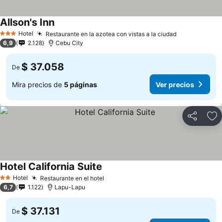
Allson's Inn
Hotel
Restaurante en la azotea con vistas a la ciudad
3 Estrellas
6,9
2.128
Cebu City
$ 37.058
De
Mira precios de
5 páginas
Ver precios
Compartir
Ag
Hotel California Suite
Hotel
Restaurante en el hotel
2 Estrellas
6,7
1.122
Lapu-Lapu
$ 37.131
De