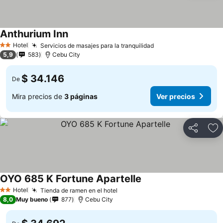
Anthurium Inn
Hotel
Servicios de masajes para la tranquilidad
2 Estrellas
5,9
583
Cebu City
$ 34.146
De
Mira precios de
3 páginas
Ver precios
Compartir
Ag
OYO 685 K Fortune Apartelle
Hotel
Tienda de ramen en el hotel
2 Estrellas
8,0
Muy bueno
877
Cebu City