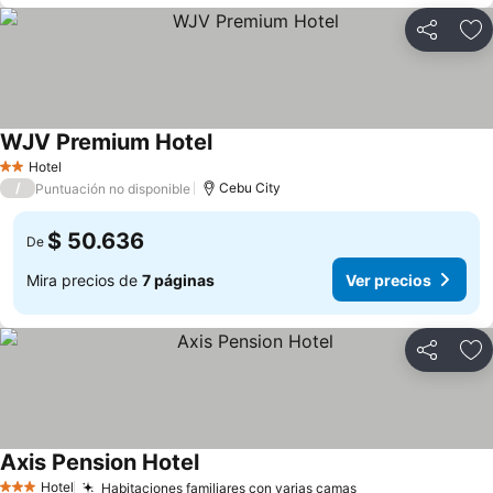
Compartir
Ag
WJV Premium Hotel
Hotel
2 Estrellas
/
Cebu City
Puntuación no disponible
$ 50.636
De
Mira precios de
7 páginas
Ver precios
Compartir
Ag
Axis Pension Hotel
Hotel
Habitaciones familiares con varias camas