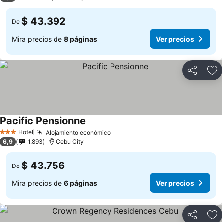
$ 43.392
De
Mira precios de
8 páginas
Ver precios
Compartir
Ag
Pacific Pensionne
Hotel
Alojamiento económico
3 Estrellas
6,9
1.893
Cebu City
$ 43.756
De
Mira precios de
6 páginas
Ver precios
Compartir
Ag