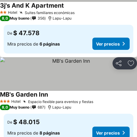
3j's And K Apartment
Hotel
Suites familiares económicas
2 Estrellas
8,0
Muy bueno
356
Lapu-Lapu
$ 47.578
De
Mira precios de
6 páginas
Ver precios
Compartir
Ag
MB's Garden Inn
Hotel
Espacio flexible para eventos y fiestas
3 Estrellas
8,0
Muy bueno
687
Lapu-Lapu
$ 48.015
De
Mira precios de
8 páginas
Ver precios