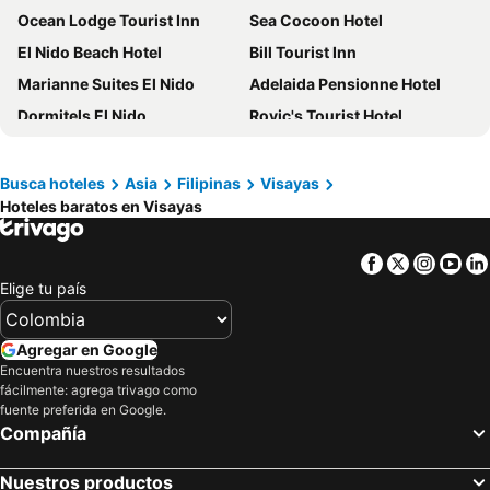
Ocean Lodge Tourist Inn
Sea Cocoon Hotel
El Nido Beach Hotel
Bill Tourist Inn
Marianne Suites El Nido
Adelaida Pensionne Hotel
Dormitels El Nido
Rovic's Tourist Hotel
Modala Beach Resort
Tambuli Seaside Resort and Spa
Mountain Side Inn
Maxbelle Mountain Resort
Busca hoteles
Asia
Filipinas
Visayas
Hoteles baratos en Visayas
RedDoorz @ Lualhati Garden Cottage El Nido Palawan
Go Hotels Iloilo
Cebu Hotel Plus
Erlittop Garden Eco Lodge
Facebook
Twitter
Insta
Yo
Buena's Haven Travelodge
Mandarin Bay Resort & Spa
Elige tu país
Bayfront Hotel Cebu - North Reclamation
Seda Central Bloc Cebu
Cuna Hotel
Las Cabanas Beach Resort
Agregar en Google
MG Chateau Resort
Piece Lio from Japan Managed by H Hospitality Group
Encuentra nuestros resultados
fácilmente: agrega trivago como
El Nido Beach Hotel
Goldberry Lite Hotel
fuente preferida en Google.
Compañía
birdwatchers beachfront hotel panglao
One El Nido Suite
A Place To Remember El Nido Palawan
Two crazy monkeys
Nuestros productos