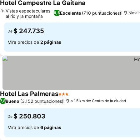
Hotel Campestre La Gaitana
Ver precios
Vistas espectaculares
Excelente
(710 puntuaciones)
8,5
Nimaim
al río y la montaña
Ver precios
$ 247.735
De
Mira precios de
2 páginas
Hotel Las Palmeras
3 Estrellas
Ver precios
Bueno
(3.152 puntuaciones)
7,8
a 1.5 km de: Centro de la ciudad
$ 250.803
De
Mira precios de
6 páginas