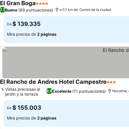
El Gran Boga
4 Estrellas
Ver precios
Bueno
(89 puntuaciones)
7,7
a 0.1 km de: Centro de la ciudad
$ 139.335
De
Mira precios de
2 páginas
El Rancho de Andres Hotel Campestre
3 Estrellas
Ver p
Vistas preciosas al
Excelente
(11 puntuaciones)
8,6
Nocaima, a
jardín y la terraza
Ver precios
$ 155.003
De
Mira precios de
2 páginas