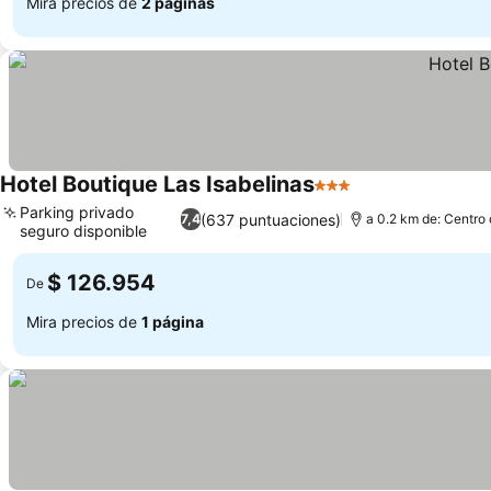
Mira precios de
2 páginas
Hotel Boutique Las Isabelinas
3 Estrellas
Ver precios
Parking privado
(637 puntuaciones)
7,4
a 0.2 km de: Centro 
seguro disponible
Ver precios
$ 126.954
De
Mira precios de
1 página