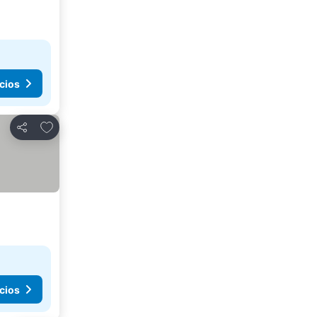
cios
Agregar a favoritos
Compartir
cios