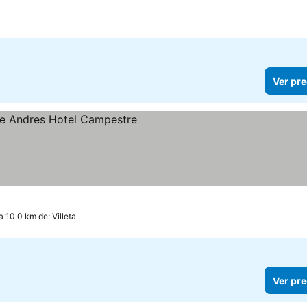
Ver pre
recios
 10.0 km de: Villeta
Ver pre