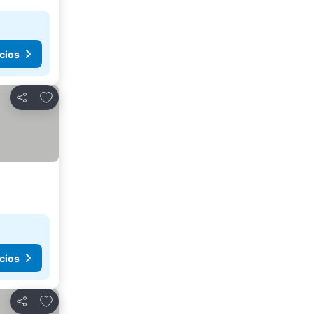
cios
Agregar a favoritos
Compartir
cios
Agregar a favoritos
Compartir