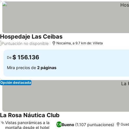
Hospedaje Las Ceibas
Ver precios
Puntuación no disponible
/
Nocaima, a 9.7 km de: Villeta
$ 156.136
De
Mira precios de
2 páginas
Opción destacada
La Rosa Náutica Club
Ver precios
Vistas panorámicas a la
Bueno
(1.107 puntuaciones)
7,6
Guadu
montaña desde el hotel