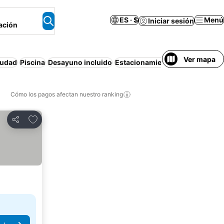
ES · $
Menú
Iniciar sesión
ación
Ver mapa
iudad
Piscina
Desayuno incluido
Estacionamiento
Mascotas per
Cómo los pagos afectan nuestro ranking
Agregar a favoritos
Compartir