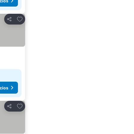
cios
Agregar a favoritos
Compartir
cios
Agregar a favoritos
Compartir