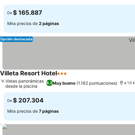
Ver precios
$ 165.887
De
Mira precios de
2 páginas
Opción destacada
Villeta Resort Hotel
3 Estrellas
Ver precios
Vistas panorámicas
Muy bueno
(1.162 puntuaciones)
8,2
a 1.0 
desde la piscina
Ver precios
$ 207.304
De
Mira precios de
7 páginas