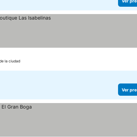
Ver pre
de la ciudad
Ver pre