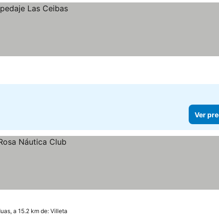
Ver pre
as, a 15.2 km de: Villeta