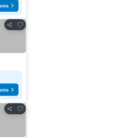
cios
Agregar a favoritos
Compartir
cios
Agregar a favoritos
Compartir