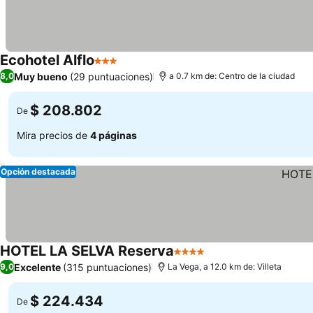
Ecohotel Alflo
3 Estrellas
Ver precios
Muy bueno
(29 puntuaciones)
8,0
a 0.7 km de: Centro de la ciudad
$ 208.802
De
Mira precios de
4 páginas
Opción destacada
HOTEL LA SELVA Reserva
4 Estrellas
Ver precios
Excelente
(315 puntuaciones)
9,0
La Vega, a 12.0 km de: Villeta
$ 224.434
De