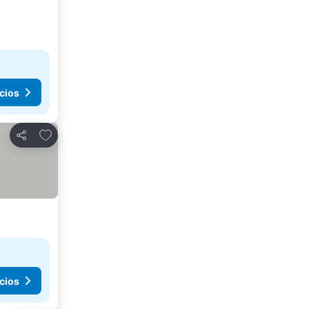
cios
Agregar a favoritos
Compartir
cios