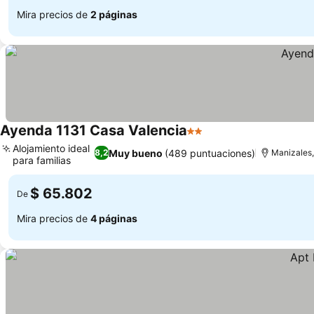
Mira precios de
2 páginas
Ayenda 1131 Casa Valencia
2 Estrellas
Ver precios
Alojamiento ideal
Muy bueno
(489 puntuaciones)
8,2
Manizales,
para familias
Ver precios
$ 65.802
De
Mira precios de
4 páginas