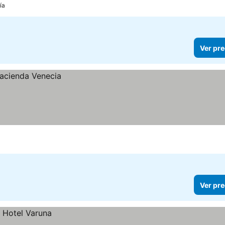
ía
Ver pre
Ver pre