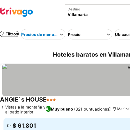
Destino
Filtros
Precios de menor a mayor
Precio
Ubicac
Hoteles baratos en Villama
ANGIE`s HOUSE
3 Estrellas
Ver precios
Vistas a la montaña y
Muy bueno
(321 puntuaciones)
8,1
Manizale
al patio interior
Ver precios
$ 61.801
De