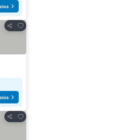
cios
Agregar a favoritos
Compartir
cios
Agregar a favoritos
Compartir