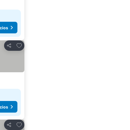
cios
Agregar a favoritos
Compartir
cios
Agregar a favoritos
Compartir