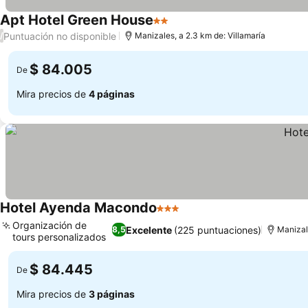
Apt Hotel Green House
2 Estrellas
Ver precios
Puntuación no disponible
/
Manizales, a 2.3 km de: Villamaría
$ 84.005
De
Mira precios de
4 páginas
Hotel Ayenda Macondo
3 Estrellas
Ver precios
Organización de
Excelente
(225 puntuaciones)
8,5
Manizale
tours personalizados
Ver precios
$ 84.445
De
Mira precios de
3 páginas