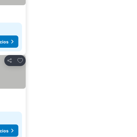
cios
Agregar a favoritos
Compartir
cios