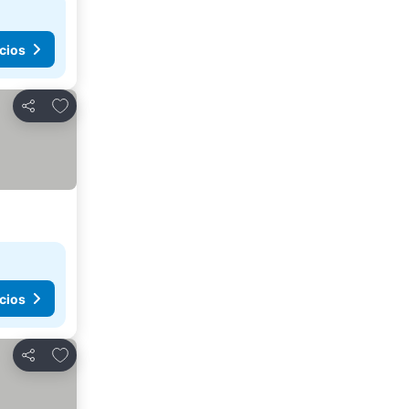
cios
Agregar a favoritos
Compartir
cios
Agregar a favoritos
Compartir