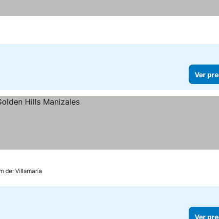
Ver pre
m de: Villamaría
Ver pre