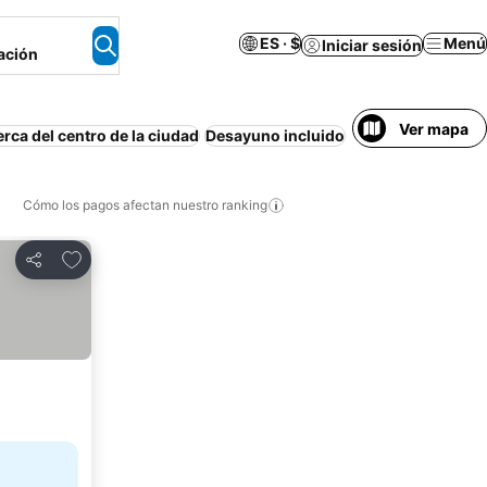
ES · $
Menú
Iniciar sesión
ación
Ver mapa
rca del centro de la ciudad
Desayuno incluido
Piscina
Estacion
Cómo los pagos afectan nuestro ranking
Agregar a favoritos
Compartir