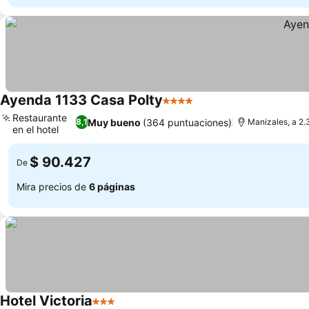
Ayenda 1133 Casa Polty
4 Estrellas
Ver precios
Restaurante
Muy bueno
(364 puntuaciones)
8,1
Manizales, a 2.
en el hotel
Ver precios
$ 90.427
De
Mira precios de
6 páginas
Hotel Victoria
3 Estrellas
Ver precios