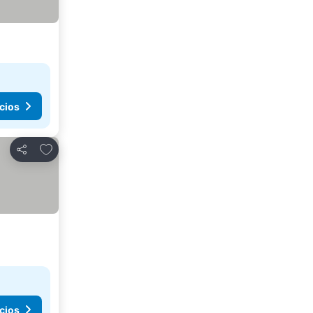
cios
Agregar a favoritos
Compartir
cios