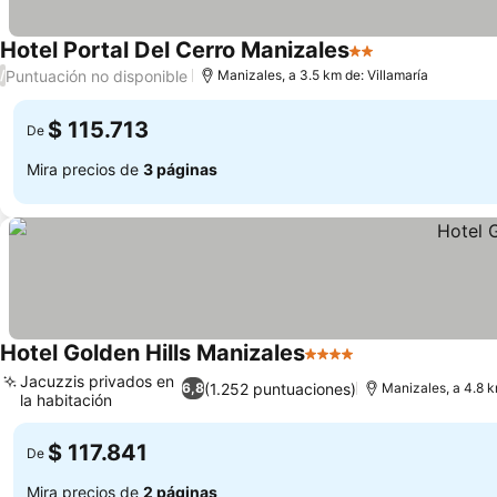
Hotel Portal Del Cerro Manizales
2 Estrellas
Ver precios
Puntuación no disponible
/
Manizales, a 3.5 km de: Villamaría
$ 115.713
De
Mira precios de
3 páginas
Hotel Golden Hills Manizales
4 Estrellas
Ver precios
Jacuzzis privados en
(1.252 puntuaciones)
6,8
Manizales, a 4.8 k
la habitación
Ver precios
$ 117.841
De
Mira precios de
2 páginas