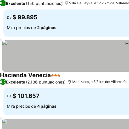
Excelente
(150 puntuaciones)
8,8
Villa De Leyva, a 12.2 km de: Villamar
$ 99.895
De
Mira precios de
2 páginas
Hacienda Venecia
3 Estrellas
Ver precios
Excelente
(2.136 puntuaciones)
9,2
Manizales, a 5.7 km de: Villamaría
$ 101.657
De
Mira precios de
4 páginas