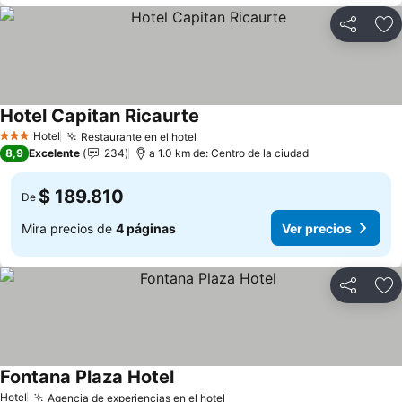
Compartir
Ag
Hotel Capitan Ricaurte
Hotel
Restaurante en el hotel
3 Estrellas
8,9
Excelente
234
a 1.0 km de: Centro de la ciudad
$ 189.810
De
Mira precios de
4 páginas
Ver precios
Compartir
Ag
Fontana Plaza Hotel
Hotel
Agencia de experiencias en el hotel