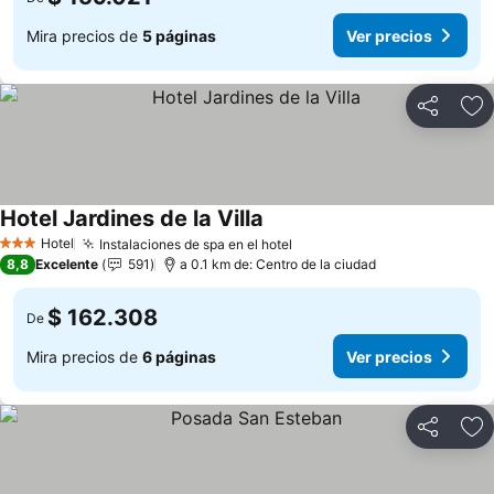
Mira precios de
5 páginas
Ver precios
Compartir
Ag
Hotel Jardines de la Villa
Hotel
Instalaciones de spa en el hotel
3 Estrellas
8,8
Excelente
591
a 0.1 km de: Centro de la ciudad
$ 162.308
De
Mira precios de
6 páginas
Ver precios
Compartir
Ag