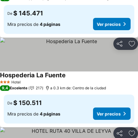
$ 145.471
De
Mira precios de
4 páginas
Ver precios
Compartir
Ag
Hospederia La Fuente
Hotel
3 Estrellas
9,4
Excelente
217
a 0.3 km de: Centro de la ciudad
$ 150.511
De
Mira precios de
4 páginas
Ver precios
Compartir
Ag