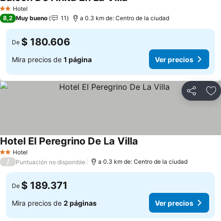
Hotel
2 Estrellas
8,2
Muy bueno
11
a 0.3 km de: Centro de la ciudad
$ 180.606
De
Mira precios de
1 página
Ver precios
Compartir
Ag
Hotel El Peregrino De La Villa
Hotel
2 Estrellas
/
a 0.3 km de: Centro de la ciudad
Puntuación no disponible
$ 189.371
De
Mira precios de
2 páginas
Ver precios