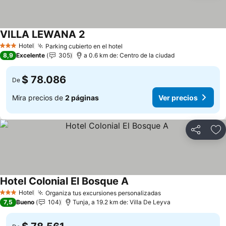
VILLA LEWANA 2
Hotel
Parking cubierto en el hotel
3 Estrellas
8,9
Excelente
305
a 0.6 km de: Centro de la ciudad
$ 78.086
De
Mira precios de
2 páginas
Ver precios
Compartir
Ag
Hotel Colonial El Bosque A
Hotel
Organiza tus excursiones personalizadas
3 Estrellas
7,5
Bueno
104
Tunja, a 19.2 km de: Villa De Leyva