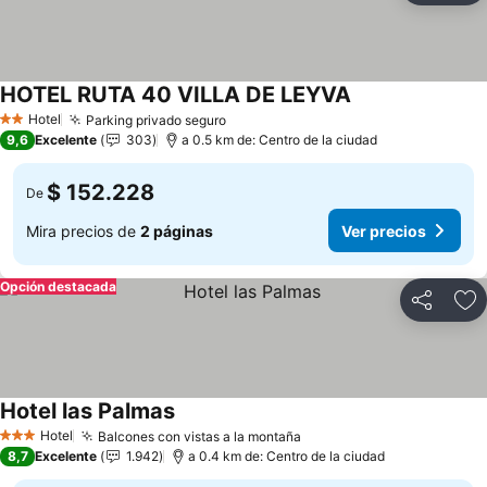
HOTEL RUTA 40 VILLA DE LEYVA
Hotel
Parking privado seguro
2 Estrellas
9,6
Excelente
303
a 0.5 km de: Centro de la ciudad
$ 152.228
De
Mira precios de
2 páginas
Ver precios
Opción destacada
Compartir
Ag
Hotel las Palmas
Hotel
Balcones con vistas a la montaña
3 Estrellas
8,7
Excelente
1.942
a 0.4 km de: Centro de la ciudad