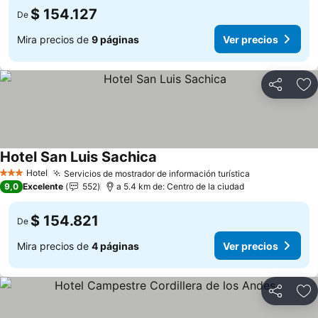
$ 154.127
De
Mira precios de
9 páginas
Ver precios
Compartir
Ag
Hotel San Luis Sachica
Hotel
Servicios de mostrador de información turística
3 Estrellas
9,0
Excelente
552
a 5.4 km de: Centro de la ciudad
$ 154.821
De
Mira precios de
4 páginas
Ver precios
Compartir
Ag