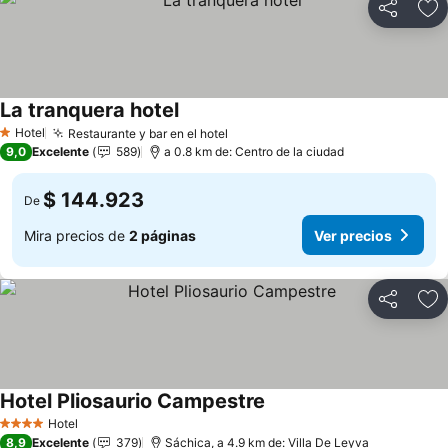
Compartir
Ag
La tranquera hotel
Hotel
Restaurante y bar en el hotel
1 Estrellas
9,0
Excelente
589
a 0.8 km de: Centro de la ciudad
$ 144.923
De
Mira precios de
2 páginas
Ver precios
Compartir
Ag
Hotel Pliosaurio Campestre
Hotel
4 Estrellas
8,9
Excelente
379
Sáchica, a 4.9 km de: Villa De Leyva