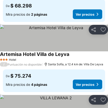
$ 68.298
De
Mira precios de
2 páginas
Ver precios
Compartir
Ag
Artemisa Hotel Villa de Leyva
Hotel
3 Estrellas
/
Santa Sofía, a 12.4 km de: Villa De Leyva
Puntuación no disponible
$ 75.274
De
Mira precios de
4 páginas
Ver precios
Compartir
Ag