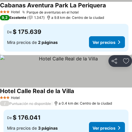
Cabanas Aventura Park La Periquera
Hotel
Parque de aventuras en el hotel
3 Estrellas
9,2
Excelente
1.347
a 9.8 km de: Centro de la ciudad
$ 175.639
De
Mira precios de
2 páginas
Ver precios
Compartir
Ag
Hotel Calle Real de la Villa
Hotel
3 Estrellas
/
a 0.4 km de: Centro de la ciudad
Puntuación no disponible
$ 176.041
De
Mira precios de
3 páginas
Ver precios