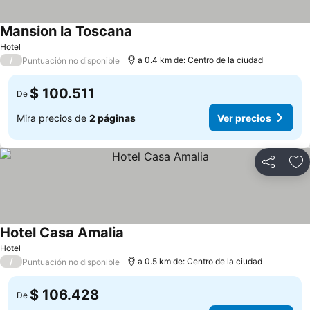
Mansion la Toscana
Hotel
/
a 0.4 km de: Centro de la ciudad
Puntuación no disponible
$ 100.511
De
Mira precios de
2 páginas
Ver precios
Compartir
Ag
Hotel Casa Amalia
Hotel
/
a 0.5 km de: Centro de la ciudad
Puntuación no disponible
$ 106.428
De