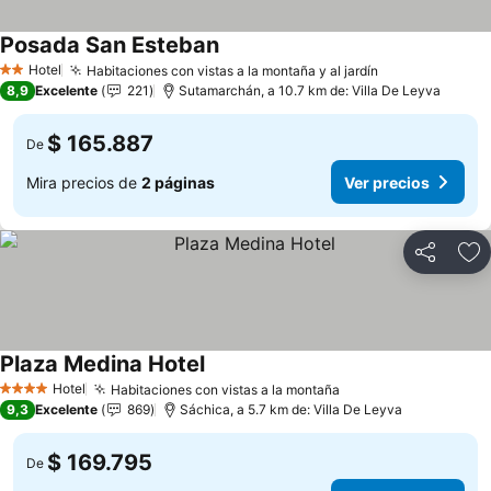
Posada San Esteban
Hotel
Habitaciones con vistas a la montaña y al jardín
2 Estrellas
8,9
Excelente
221
Sutamarchán, a 10.7 km de: Villa De Leyva
$ 165.887
De
Mira precios de
2 páginas
Ver precios
Compartir
Ag
Plaza Medina Hotel
Hotel
Habitaciones con vistas a la montaña
4 Estrellas
9,3
Excelente
869
Sáchica, a 5.7 km de: Villa De Leyva
$ 169.795
De