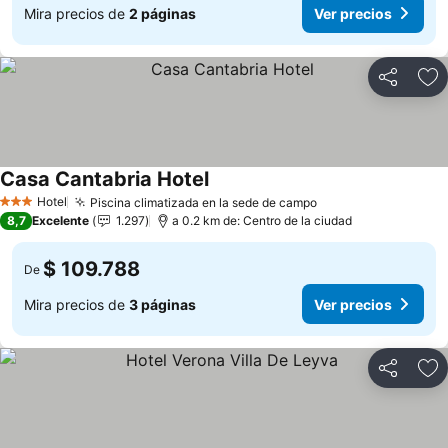
Mira precios de
2 páginas
Ver precios
Compartir
Ag
Casa Cantabria Hotel
Hotel
Piscina climatizada en la sede de campo
3 Estrellas
8,7
Excelente
1.297
a 0.2 km de: Centro de la ciudad
$ 109.788
De
Mira precios de
3 páginas
Ver precios
Compartir
Ag