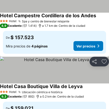
Hotel Campestre Cordillera de los Andes
Hotel
Spa y centro de bienestar relajante
3 Estrellas
8,9
Excelente
1.414
a 1.7 km de: Centro de la ciudad
$ 157.523
De
Mira precios de
4 páginas
Ver precios
Compartir
Ag
Hotel Casa Boutique Villa de Leyva
Hotel
Ubicación céntrica e histórica
3 Estrellas
9,3
Excelente
892
a 0.2 km de: Centro de la ciudad
$ 159.021
De