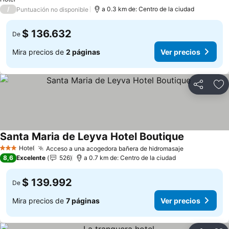
/
a 0.3 km de: Centro de la ciudad
Puntuación no disponible
$ 136.632
De
Mira precios de
2 páginas
Ver precios
Compartir
Ag
Santa Maria de Leyva Hotel Boutique
Hotel
Acceso a una acogedora bañera de hidromasaje
3 Estrellas
8,6
Excelente
526
a 0.7 km de: Centro de la ciudad
$ 139.992
De
Mira precios de
7 páginas
Ver precios