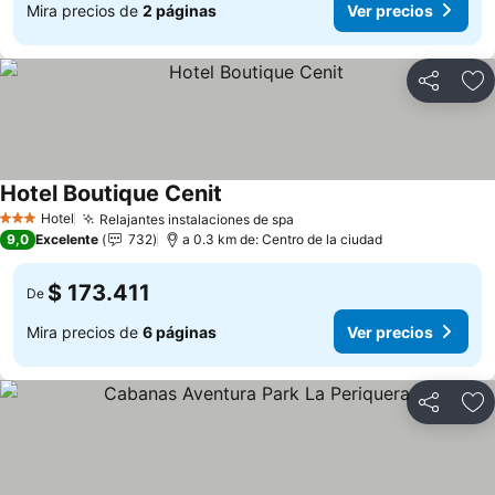
Mira precios de
2 páginas
Ver precios
Compartir
Ag
Hotel Boutique Cenit
Hotel
Relajantes instalaciones de spa
3 Estrellas
9,0
Excelente
732
a 0.3 km de: Centro de la ciudad
$ 173.411
De
Mira precios de
6 páginas
Ver precios
Compartir
Ag