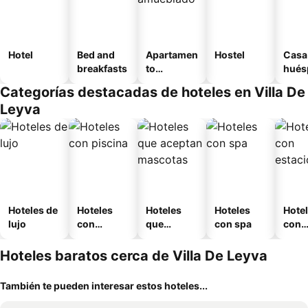
Hotel
Bed and
Apartamen
Hostel
Casa
breakfasts
to
hués
amueblad
Categorías destacadas de hoteles en Villa De
o
Leyva
Hoteles de
Hoteles
Hoteles
Hoteles
Hote
lujo
con
que
con spa
con
piscina
aceptan
esta
mascotas
mien
Hoteles baratos cerca de Villa De Leyva
También te pueden interesar estos hoteles...