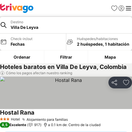
Favoritos
Iniciar 
Me
Destino
Villa De Leyva
Check-in/out
Huéspedes/habitaciones
Fechas
2 huéspedes, 1 habitación
Ordenar
Filtrar
Mapa
Hoteles baratos en Villa De Leyva, Colombia
Cómo los pagos afectan nuestro ranking
Compartir
Ag
Hostal Rana
Hotel
Alojamiento para familias
3 Estrellas
8,5
Excelente
917
a 0.1 km de: Centro de la ciudad