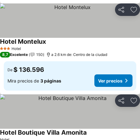
Compartir
Ag
Hotel Montelux
Hotel
3 Estrellas
8,7
Excelente
150
a 2.6 km de: Centro de la ciudad
$ 136.596
De
Mira precios de
3 páginas
Ver precios
Compartir
Ag
Hotel Boutique Villa Amonita
Hotel