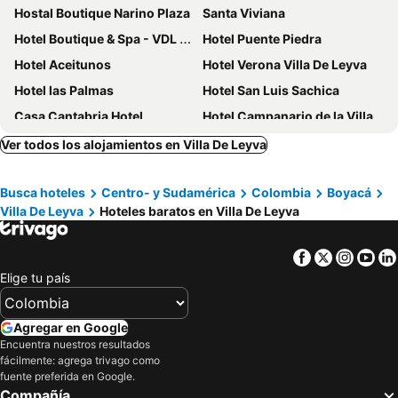
Hostal Boutique Narino Plaza
Santa Viviana
Hotel Boutique & Spa - VDL Colonial
Hotel Puente Piedra
Hotel Aceitunos
Hotel Verona Villa De Leyva
Hotel las Palmas
Hotel San Luis Sachica
Casa Cantabria Hotel
Hotel Campanario de la Villa
Santa Maria de Leyva Hotel Boutique
Hotel Campestre Cordillera de los Andes
Ver todos los alojamientos en Villa De Leyva
Villa Luisa
Hotel Boutique Villa Roma
Busca hoteles
Centro- y Sudamérica
Colombia
Boyacá
Hospederia Duruelo
Casona San Nicolás
Villa De Leyva
Hoteles baratos en Villa De Leyva
Fontana Plaza Hotel
Hotel Colonial El Bosque A
Hotel Beth Sarim
Posada De Los Santos Hotel Rural, La Candelaria
Facebook
Twitter
Insta
Yo
Hotel El Giro
Hotel Mesón de los Virreyes
Elige tu país
Hotel La Corada
Hotel Casa Alcestre
Hotel Boutique Cenit
Hotel Villa Paz
Agregar en Google
Encuentra nuestros resultados
Hotel Villa Palmas
Hotel el mesón Tinjacá
fácilmente: agrega trivago como
Oasis san José de la villa
Hotel y Spa Getsemani
fuente preferida en Google.
Compañía