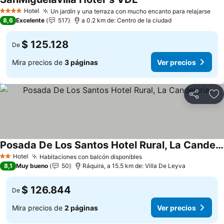
Hotel
Un jardín y una terraza con mucho encanto para relajarse
4 Estrellas
8,6
Excelente
517
a 0.2 km de: Centro de la ciudad
$ 125.128
De
Mira precios de
3 páginas
Ver precios
Compartir
Ag
Posada De Los Santos Hotel Rural, La Candelaria
Hotel
Habitaciones con balcón disponibles
2 Estrellas
8,1
Muy bueno
50
Ráquira, a 15.5 km de: Villa De Leyva
$ 126.844
De
Mira precios de
2 páginas
Ver precios