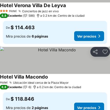
Hotel Verona Villa De Leyva
Hotel
Conciertos de jazz en vivo
3 Estrellas
8,8
Excelente
586
a 0.2 km de: Centro de la ciudad
$ 114.463
De
Mira precios de
6 páginas
Ver precios
Compartir
Ag
Hotel Villa Macondo
Hotel
Ubicación ideal cerca de la Plaza Mayor
8,8
Excelente
6
a 0.2 km de: Centro de la ciudad
$ 118.846
De
Mira precios de
2 páginas
Ver precios