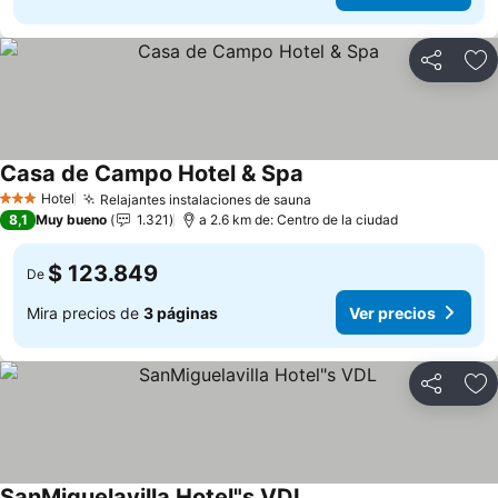
Compartir
Ag
Casa de Campo Hotel & Spa
Hotel
Relajantes instalaciones de sauna
3 Estrellas
8,1
Muy bueno
1.321
a 2.6 km de: Centro de la ciudad
$ 123.849
De
Mira precios de
3 páginas
Ver precios
Compartir
Ag
SanMiguelavilla Hotel"s VDL