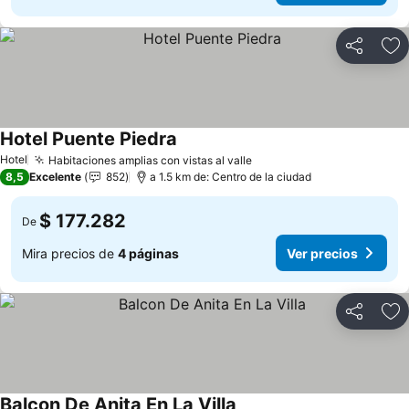
Compartir
Ag
Hotel Puente Piedra
Hotel
Habitaciones amplias con vistas al valle
8,5
Excelente
852
a 1.5 km de: Centro de la ciudad
$ 177.282
De
Mira precios de
4 páginas
Ver precios
Compartir
Ag
Balcon De Anita En La Villa