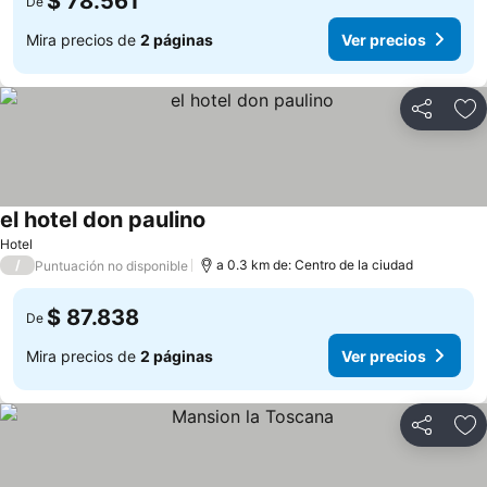
$ 78.561
De
Mira precios de
2 páginas
Ver precios
Compartir
Ag
el hotel don paulino
Hotel
/
a 0.3 km de: Centro de la ciudad
Puntuación no disponible
$ 87.838
De
Mira precios de
2 páginas
Ver precios
Compartir
Ag