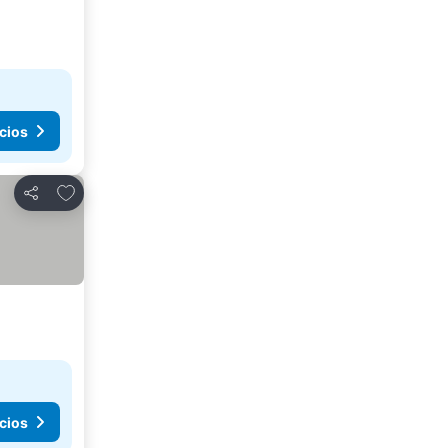
cios
Agregar a favoritos
Compartir
cios