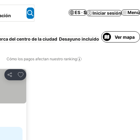
ES · $
Menú
Iniciar sesión
ación
Ver mapa
rca del centro de la ciudad
Desayuno incluido
Estacionamiento
Cómo los pagos afectan nuestro ranking
Agregar a favoritos
Compartir