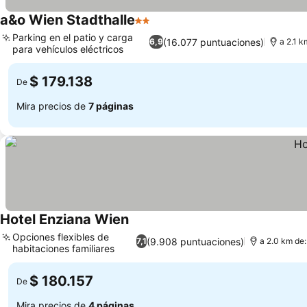
a&o Wien Stadthalle
2 Estrellas
Ver precios
Parking en el patio y carga
(16.077 puntuaciones)
6,9
a 2.1 
para vehículos eléctricos
Ver precios
$ 179.138
De
Mira precios de
7 páginas
Hotel Enziana Wien
Ver precios
Opciones flexibles de
(9.908 puntuaciones)
7,1
a 2.0 km de:
habitaciones familiares
Ver precios
$ 180.157
De
Mira precios de
4 páginas