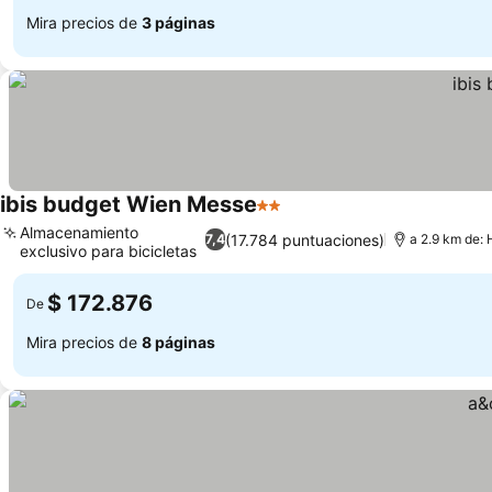
Mira precios de
3 páginas
ibis budget Wien Messe
2 Estrellas
Ver precios
Almacenamiento
(17.784 puntuaciones)
7,4
a 2.9 km de:
exclusivo para bicicletas
Ver precios
$ 172.876
De
Mira precios de
8 páginas