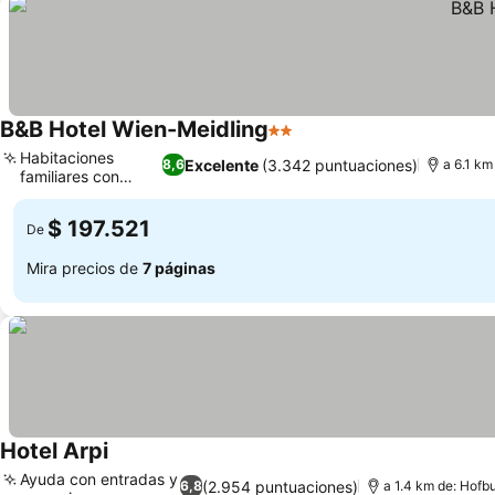
B&B Hotel Wien-Meidling
2 Estrellas
Ver precios
Habitaciones
Excelente
(3.342 puntuaciones)
8,6
a 6.1 km
familiares con
Ver precios
literas
$ 197.521
De
Mira precios de
7 páginas
Hotel Arpi
Ver precios
Ayuda con entradas y
(2.954 puntuaciones)
6,8
a 1.4 km de: Hofb