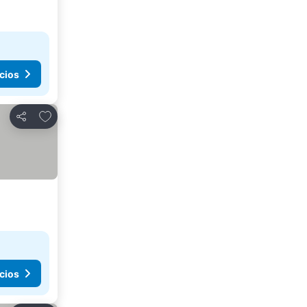
cios
Agregar a favoritos
Compartir
cios