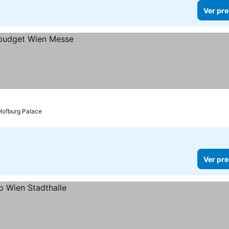
Ver pre
 Hofburg Palace
Ver pre