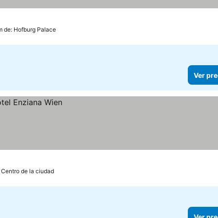
km de: Hofburg Palace
Ver pre
 Centro de la ciudad
Ver pre