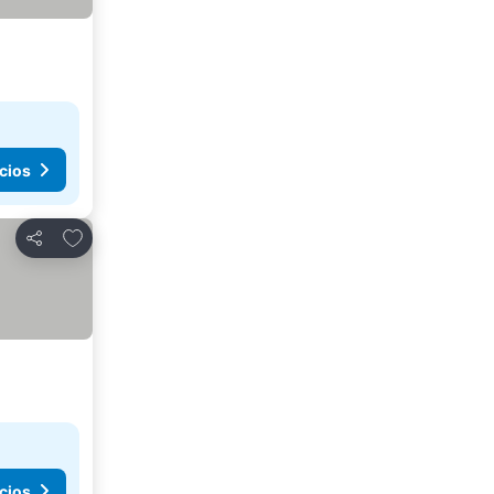
cios
Agregar a favoritos
Compartir
cios