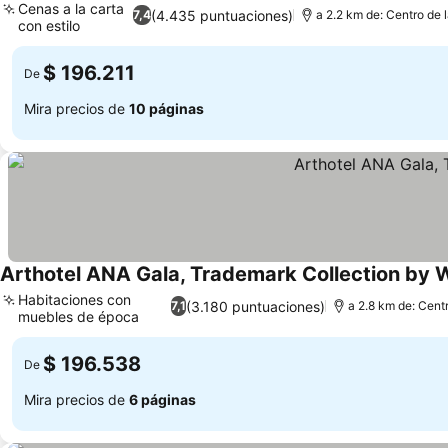
Cenas a la carta
(4.435 puntuaciones)
7,4
a 2.2 km de: Centro de 
con estilo
Ver precios
$ 196.211
De
Mira precios de
10 páginas
Arthotel ANA Gala, Trademark Collection b
Habitaciones con
(3.180 puntuaciones)
7,1
a 2.8 km de: Cent
muebles de época
Ver precios
$ 196.538
De
Mira precios de
6 páginas