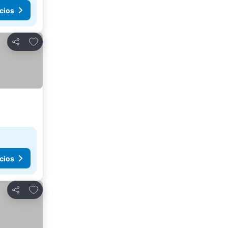
cios
Agregar a favoritos
Compartir
cios
Agregar a favoritos
Compartir