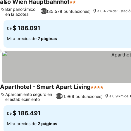
a&o Wien Hauptbahnhof
2 Estrellas
Ver precios
Bar panorámico
(35.578 puntuaciones)
6,9
a 0.4 km de: Estació
en la azotea
Ver precios
$ 186.091
De
Mira precios de
7 páginas
Aparthotel - Smart Apart Living
4 Estrellas
Ver precios
Aparcamiento seguro en
(1.969 puntuaciones)
6,8
a 0.9 km de: 
el establecimiento
Ver precios
$ 186.491
De
Mira precios de
2 páginas