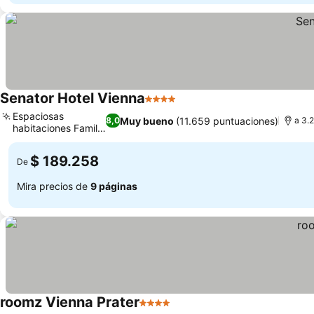
Senator Hotel Vienna
4 Estrellas
Ver precios
Espaciosas
Muy bueno
(11.659 puntuaciones)
8,0
a 3.
habitaciones Family
Ver precios
XXL
$ 189.258
De
Mira precios de
9 páginas
roomz Vienna Prater
4 Estrellas
Ver precios