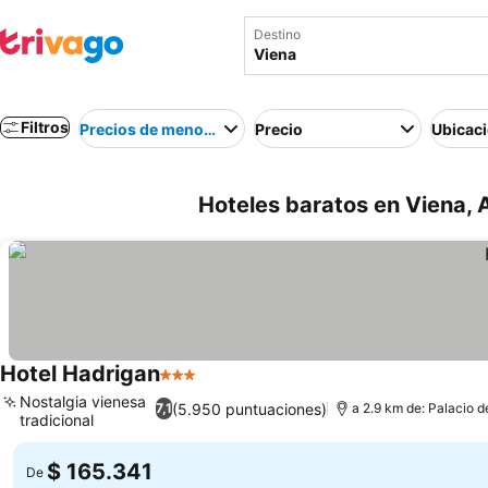
Destino
Filtros
Precios de menor a mayor
Precio
Ubicac
Hoteles baratos en Viena, 
Hotel Hadrigan
3 Estrellas
Ver precios
Nostalgia vienesa
(5.950 puntuaciones)
7,1
a 2.9 km de: Palacio 
tradicional
Ver precios
$ 165.341
De