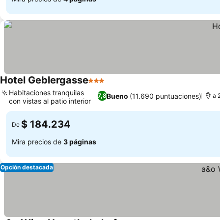
Hotel Geblergasse
3 Estrellas
Ver precios
Habitaciones tranquilas
Bueno
(11.690 puntuaciones)
7,8
a 
con vistas al patio interior
Ver precios
$ 184.234
De
Mira precios de
3 páginas
Opción destacada