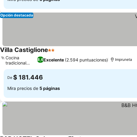
Opción destacada
Villa Castiglione
2 Estrellas
Cocina
Excelente
(2.594 puntuaciones)
8,6
Impruneta
tradicional
toscana
$ 181.446
De
Mira precios de
5 páginas