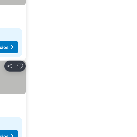
cios
Agregar a favoritos
Compartir
cios