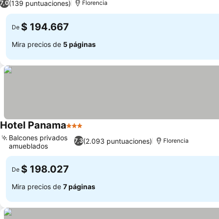
(139 puntuaciones)
7,0
Florencia
$ 194.667
De
Mira precios de
5 páginas
Hotel Panama
3 Estrellas
Balcones privados
(2.093 puntuaciones)
7,3
Florencia
amueblados
$ 198.027
De
Mira precios de
7 páginas