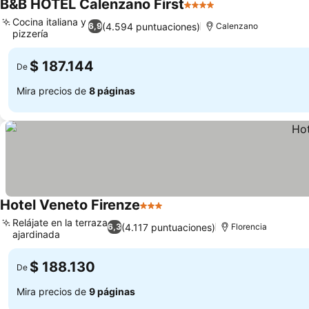
B&B HOTEL Calenzano First
4 Estrellas
Cocina italiana y
(4.594 puntuaciones)
6,9
Calenzano
pizzería
$ 187.144
De
Mira precios de
8 páginas
Hotel Veneto Firenze
3 Estrellas
Relájate en la terraza
(4.117 puntuaciones)
6,3
Florencia
ajardinada
$ 188.130
De
Mira precios de
9 páginas