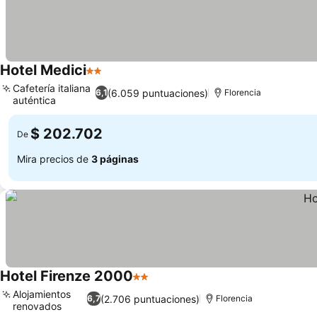
Hotel Medici
2 Estrellas
Cafetería italiana
(6.059 puntuaciones)
6,1
Florencia
auténtica
$ 202.702
De
Mira precios de
3 páginas
Hotel Firenze 2000
2 Estrellas
Alojamientos
(2.706 puntuaciones)
6,7
Florencia
renovados