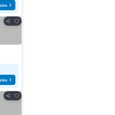
cios
Agregar a favoritos
Compartir
cios
Agregar a favoritos
Compartir