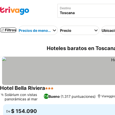
Destino
Filtros
Precios de menor a mayor
Precio
Ubicac
Hoteles baratos en Toscana,
Hotel Bella Riviera
3 Estrellas
Solárium con vistas
Bueno
(1.317 puntuaciones)
7,6
Viareggi
panorámicas al mar
$ 154.090
De