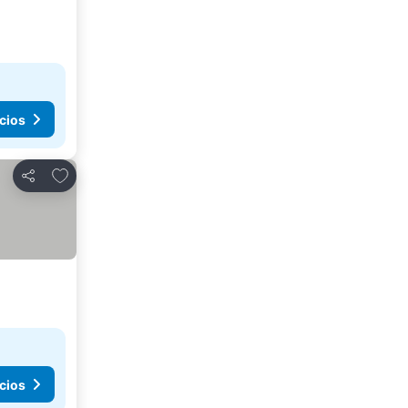
cios
Agregar a favoritos
Compartir
cios