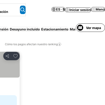
ES · $
Menú
Iniciar sesión
ación
Ver mapa
nsión
Desayuno incluido
Estacionamiento
Mascotas permitidas
Cómo los pagos afectan nuestro ranking
Agregar a favoritos
Compartir