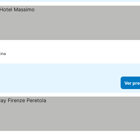
ina
Ver pre