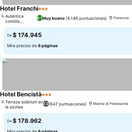
Hotel Franchi
3 Estrellas
Auténtica
Muy bueno
(4.146 puntuaciones)
8,1
Florencia
comida
calabresa
$ 174.945
De
Mira precios de
6 páginas
Hotel Bencistà
3 Estrellas
Terraza solárium en
(647 puntuaciones)
7,2
Marina di Pietrasanta
la azotea
$ 178.962
De
Mira precios de
6 páginas