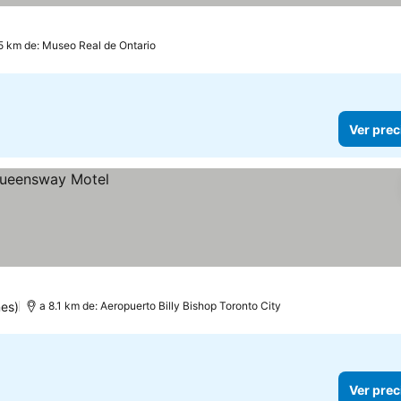
as
recios
5 km de: Museo Real de Ontario
Ver prec
es)
a 8.1 km de: Aeropuerto Billy Bishop Toronto City
Ver prec