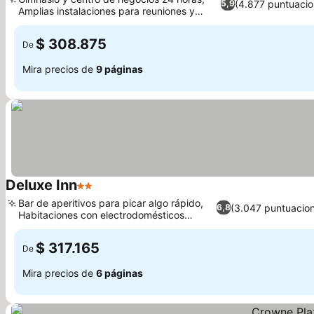
(4.877 puntuacio
5,9
Amplias instalaciones para reuniones y
Ver precios
eventos
$ 308.875
De
Mira precios de
9 páginas
Deluxe Inn
2 Estrellas
Ver precios
Bar de aperitivos para picar algo rápido,
(3.047 puntuacio
6,8
Habitaciones con electrodomésticos
Ver precios
básicos
$ 317.165
De
Mira precios de
6 páginas