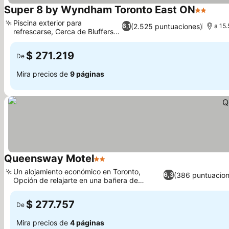
Super 8 by Wyndham Toronto East ON
2 Estrell
Ver p
Piscina exterior para
(2.525 puntuaciones)
6,1
a 15.
refrescarse, Cerca de Bluffers
Ver precios
Park
$ 271.219
De
Mira precios de
9 páginas
Queensway Motel
2 Estrellas
Ver precios
Un alojamiento económico en Toronto,
(386 puntuacion
6,3
Opción de relajarte en una bañera de
Ver precios
hidromasaje
$ 277.757
De
Mira precios de
4 páginas