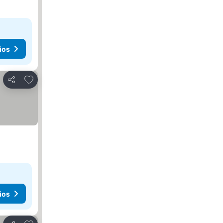
ios
Agregar a favoritos
Compartir
ios