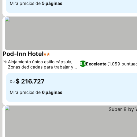
Mira precios de
5 páginas
Pod-Inn Hotel
2 Estrellas
Ver precios
Alojamiento único estilo cápsula,
Excelente
(1.059 puntua
8,8
Zonas dedicadas para trabajar y
Ver precios
relajarse
$ 216.727
De
Mira precios de
6 páginas