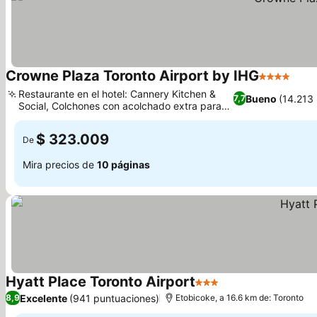
Crowne Plaza Toronto Airport by IHG
4 Estrellas
Ver 
Restaurante en el hotel: Cannery Kitchen &
Bueno
(14.213
7,7
Social, Colchones con acolchado extra para
Ver precios
un sueño reparador
$ 323.009
De
Mira precios de
10 páginas
Hyatt Place Toronto Airport
3 Estrellas
Ver precios
Excelente
(941 puntuaciones)
8,9
Etobicoke, a 16.6 km de: Toronto