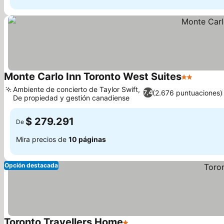
Monte Carlo Inn Toronto West Suites
2 Estrellas
Ver pre
Ambiente de concierto de Taylor Swift,
(2.676 puntuaciones)
7,4
De propiedad y gestión canadiense
Ver precios
$ 279.291
De
Mira precios de
10 páginas
Opción destacada
Toronto Travellers Home