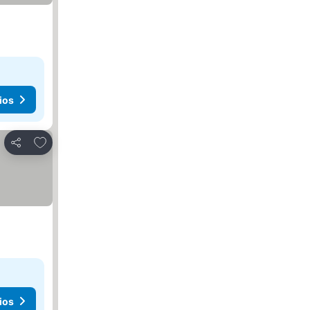
ios
Agregar a favoritos
Compartir
ios