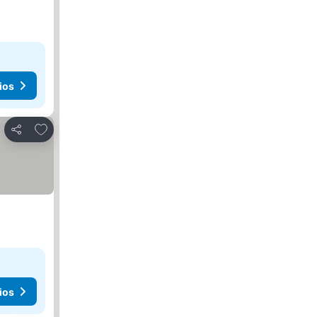
ios
Agregar a favoritos
Compartir
ios