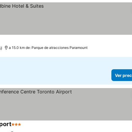
s)
a 15.0 km de: Parque de atracciones Paramount
Ver prec
port
3 Estrellas
Ver precios