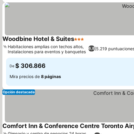
Woodbine Hotel & Suites
3 Estrellas
Ver precios
Habitaciones amplias con techos altos,
(5.219 puntuacione
6,8
Instalaciones para eventos y banquetes
Ver precios
$ 306.866
De
Mira precios de
8 páginas
Opción destacada
Comfort Inn & Conference Centre Toronto Air
Gimnasio y centro de negocios 24 horas,