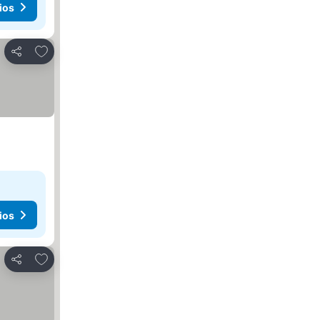
ios
Agregar a favoritos
Compartir
ios
Agregar a favoritos
Compartir