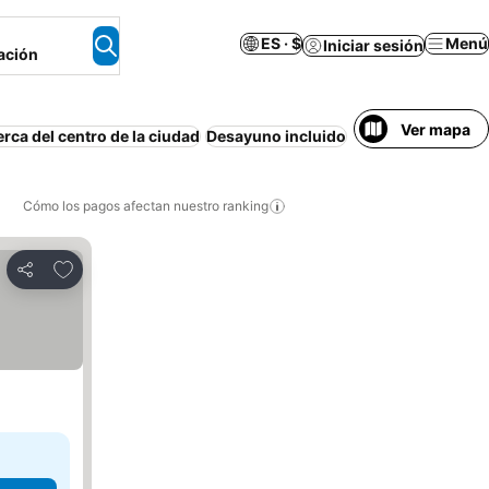
ES · $
Menú
Iniciar sesión
ación
Ver mapa
rca del centro de la ciudad
Desayuno incluido
Estacionamiento
Cómo los pagos afectan nuestro ranking
Agregar a favoritos
Compartir