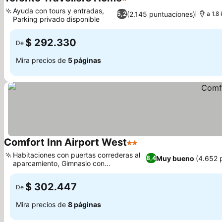
1 Estrellas
Ver precios
Ayuda con tours y entradas,
(2.145 puntuaciones)
5,2
a 1.8
Parking privado disponible
Ver precios
$ 292.330
De
Mira precios de
5 páginas
Comfort Inn Airport West
2 Estrellas
Ver precios
Habitaciones con puertas correderas al
Muy bueno
(4.652 
8,4
aparcamiento, Gimnasio con
Ver precios
entrenamiento con pesas
$ 302.447
De
Mira precios de
8 páginas