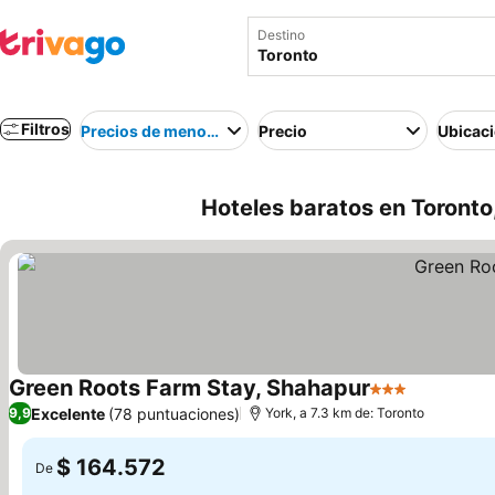
Destino
Filtros
Precios de menor a mayor
Precio
Ubicac
Hoteles baratos en Toront
Green Roots Farm Stay, Shahapur
3 Estrellas
Ver preci
Excelente
(78 puntuaciones)
9,9
York, a 7.3 km de: Toronto
$ 164.572
De