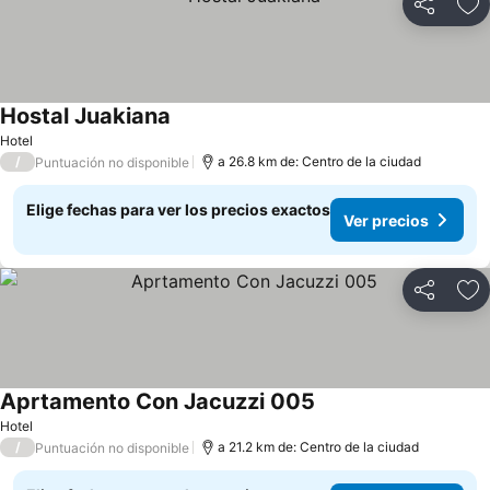
Compartir
Ag
Hostal Juakiana
Hotel
/
a 26.8 km de: Centro de la ciudad
Puntuación no disponible
Elige fechas para ver los precios exactos
Ver precios
Compartir
Ag
Aprtamento Con Jacuzzi 005
Hotel
/
a 21.2 km de: Centro de la ciudad
Puntuación no disponible