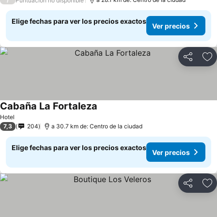
Puntuación no disponible
Elige fechas para ver los precios exactos
Ver precios
Compartir
Ag
Cabaña La Fortaleza
Hotel
7,3
204
a 30.7 km de: Centro de la ciudad
Elige fechas para ver los precios exactos
Ver precios
Compartir
Ag