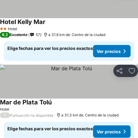
Hotel Kelly Mar
Hotel
2 Estrellas
9,2
Excelente
57
a 31.6 km de: Centro de la ciudad
Elige fechas para ver los precios exactos
Ver precios
Compartir
Ag
Mar de Plata Tolú
Hotel
/
a 31.3 km de: Centro de la ciudad
Puntuación no disponible
Elige fechas para ver los precios exactos
Ver precios