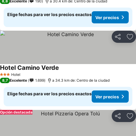
8,8
Excelente
190
a 30.4 km de: Centro de la ciudad
Elige fechas para ver los precios exactos
Ver precios
Compartir
Ag
Hotel Camino Verde
Hotel
3 Estrellas
8,7
Excelente
1.699
a 34.3 km de: Centro de la ciudad
Elige fechas para ver los precios exactos
Ver precios
Opción destacada
Compartir
Ag