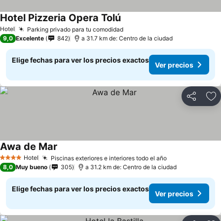
Hotel Pizzeria Opera Tolú
Hotel
Parking privado para tu comodidad
9,0
Excelente
842
a 31.7 km de: Centro de la ciudad
Elige fechas para ver los precios exactos
Ver precios
Compartir
Ag
Awa de Mar
Hotel
Piscinas exteriores e interiores todo el año
4 Estrellas
8,0
Muy bueno
305
a 31.2 km de: Centro de la ciudad
Elige fechas para ver los precios exactos
Ver precios