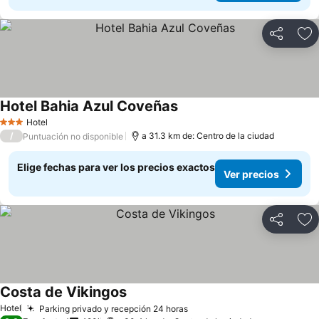
Compartir
Ag
Hotel Bahia Azul Coveñas
Hotel
3 Estrellas
/
a 31.3 km de: Centro de la ciudad
Puntuación no disponible
Elige fechas para ver los precios exactos
Ver precios
Compartir
Ag
Costa de Vikingos
Hotel
Parking privado y recepción 24 horas