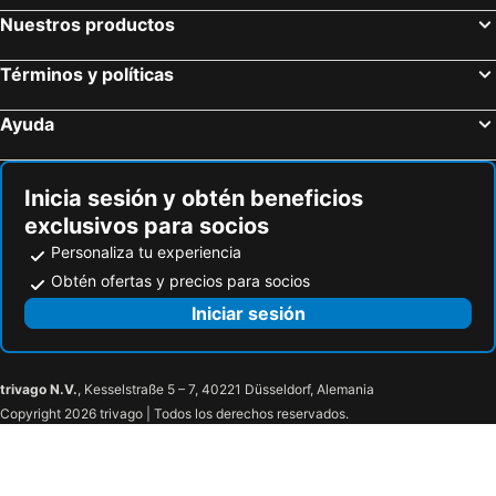
Caribe Royal
La Terraza
Nuestros productos
Aprtamento Con Jacuzzi 005
Playa
Mar Y Sol Tolu
Inter Tolu
Términos y políticas
Hotel Cabana Playa Danray
Lago En El Cielo Villas Boutique
Ayuda
Hotel Los Nogales Covenas
Inicia sesión y obtén beneficios
exclusivos para socios
Personaliza tu experiencia
Obtén ofertas y precios para socios
Iniciar sesión
trivago N.V.
, Kesselstraße 5 – 7, 40221 Düsseldorf, Alemania
Copyright 2026 trivago | Todos los derechos reservados.