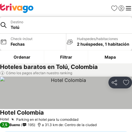
Favoritos
Iniciar 
Me
Destino
Tolú
Check-in/out
Huéspedes/habitaciones
Fechas
2 huéspedes, 1 habitación
Ordenar
Filtrar
Mapa
Hoteles baratos en Tolú, Colombia
Cómo los pagos afectan nuestro ranking
Compartir
Ag
Hotel Colombia
Hotel
Parking en el hotel para tu comodidad
7,5
Bueno
195
a 31.3 km de: Centro de la ciudad