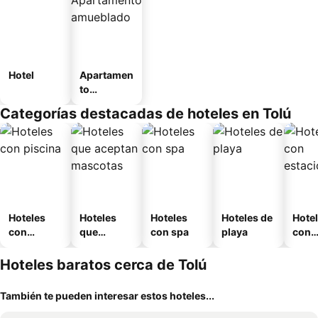
Hotel
Apartamen
to
amueblad
Categorías destacadas de hoteles en Tolú
o
Hoteles
Hoteles
Hoteles
Hoteles de
Hote
con
que
con spa
playa
con
piscina
aceptan
esta
mascotas
mien
Hoteles baratos cerca de Tolú
También te pueden interesar estos hoteles...