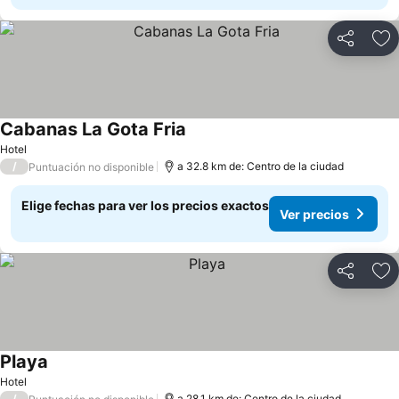
Compartir
Ag
Cabanas La Gota Fria
Hotel
/
a 32.8 km de: Centro de la ciudad
Puntuación no disponible
Elige fechas para ver los precios exactos
Ver precios
Compartir
Ag
Playa
Hotel
/
a 28.1 km de: Centro de la ciudad