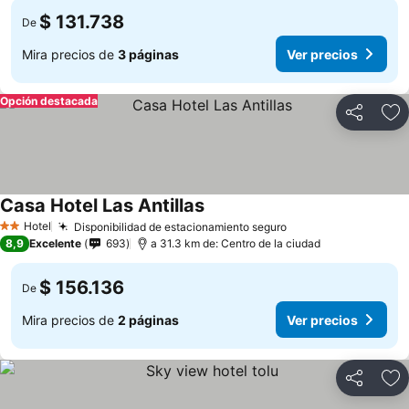
$ 131.738
De
Mira precios de
3 páginas
Ver precios
Opción destacada
Compartir
Ag
Casa Hotel Las Antillas
Hotel
Disponibilidad de estacionamiento seguro
2 Estrellas
8,9
Excelente
693
a 31.3 km de: Centro de la ciudad
$ 156.136
De
Mira precios de
2 páginas
Ver precios
Compartir
Ag