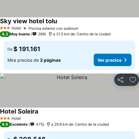
Sky view hotel tolu
Hotel
Piscina exterior con solárium
3 Estrellas
8,3
Muy bueno
269
a 31.5 km de: Centro de la ciudad
$ 191.161
De
Mira precios de
2 páginas
Ver precios
Compartir
Ag
Hotel Soleira
Hotel
3 Estrellas
8,6
Excelente
475
a 29.8 km de: Centro de la ciudad