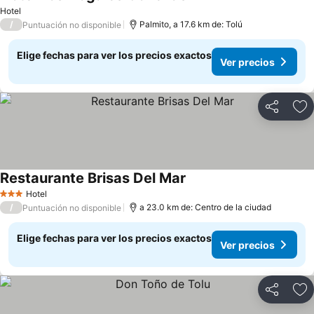
Hotel
/
Palmito, a 17.6 km de: Tolú
Puntuación no disponible
Elige fechas para ver los precios exactos
Ver precios
Compartir
Ag
Restaurante Brisas Del Mar
Hotel
3 Estrellas
/
a 23.0 km de: Centro de la ciudad
Puntuación no disponible
Elige fechas para ver los precios exactos
Ver precios
Compartir
Ag