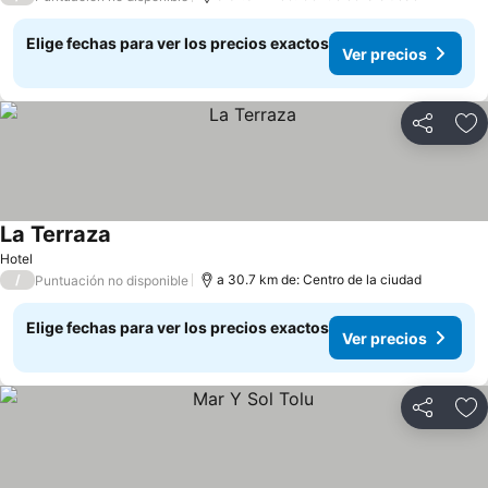
Elige fechas para ver los precios exactos
Ver precios
Compartir
Ag
La Terraza
Hotel
/
a 30.7 km de: Centro de la ciudad
Puntuación no disponible
Elige fechas para ver los precios exactos
Ver precios
Compartir
Ag