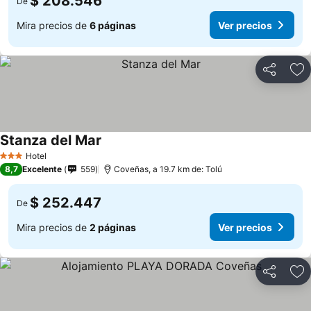
$ 208.546
De
Mira precios de
6 páginas
Ver precios
Compartir
Ag
Stanza del Mar
Hotel
3 Estrellas
8,7
Excelente
559
Coveñas, a 19.7 km de: Tolú
$ 252.447
De
Mira precios de
2 páginas
Ver precios
Compartir
Ag