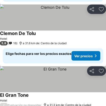
Compartir
Ag
Clemon De Tolu
Hotel
5,8
16
a 31.6 km de: Centro de la ciudad
Elige fechas para ver los precios exactos
Ver precios
Compartir
Ag
El Gran Tone
Hotel
/
a 31.3 km de: Centro de la ciudad
Puntuación no disponible