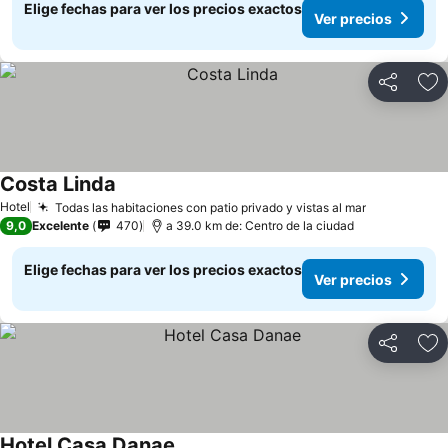
Elige fechas para ver los precios exactos
Ver precios
Compartir
Ag
Costa Linda
Hotel
Todas las habitaciones con patio privado y vistas al mar
9,0
Excelente
470
a 39.0 km de: Centro de la ciudad
Elige fechas para ver los precios exactos
Ver precios
Compartir
Ag
Hotel Casa Danae