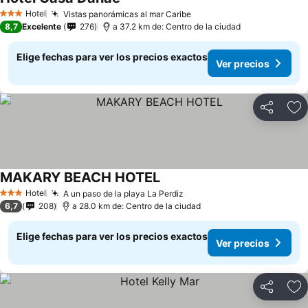
Hotel
Vistas panorámicas al mar Caribe
3 Estrellas
8,7
Excelente
276
a 37.2 km de: Centro de la ciudad
Elige fechas para ver los precios exactos
Ver precios
Compartir
Ag
MAKARY BEACH HOTEL
Hotel
A un paso de la playa La Perdiz
3 Estrellas
6,7
208
a 28.0 km de: Centro de la ciudad
Elige fechas para ver los precios exactos
Ver precios
Compartir
Ag