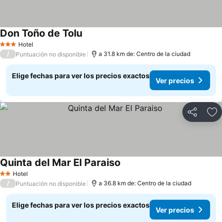
Don Toño de Tolu
Hotel
3 Estrellas
/
a 31.8 km de: Centro de la ciudad
Puntuación no disponible
Elige fechas para ver los precios exactos
Ver precios
Compartir
Ag
Quinta del Mar El Paraiso
Hotel
2 Estrellas
/
a 36.8 km de: Centro de la ciudad
Puntuación no disponible
Elige fechas para ver los precios exactos
Ver precios