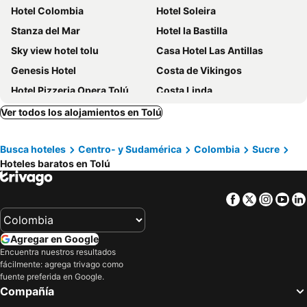
Hotel Colombia
Hotel Soleira
Stanza del Mar
Hotel la Bastilla
Sky view hotel tolu
Casa Hotel Las Antillas
Genesis Hotel
Costa de Vikingos
Hotel Pizzeria Opera Tolú
Costa Linda
Cabaña La Fortaleza
Awa de Mar
Ver todos los alojamientos en Tolú
Hotel Bahia Azul Coveñas
MAKARY BEACH HOTEL
Busca hoteles
Centro- y Sudamérica
Colombia
Sucre
Camino Palmero Coveñas
Hotel Camino Verde
Hoteles baratos en Tolú
Hotel Casa Danae
Ortimar
Hotel Kelly Mar
Quinta del Mar La Joya
Facebook
Twitter
Insta
Yo
Cabañas De Tolú
Mar Azul
Mar de Plata Tolú
Hosteria Zulan
Agregar en Google
Restaurante Brisas Del Mar
El Gran Tone
Encuentra nuestros resultados
fácilmente: agrega trivago como
Quinta del Mar El Paraiso
Cabanas La Gota Fria
fuente preferida en Google.
Don Toño de Tolu
Clemon De Tolu
Compañía