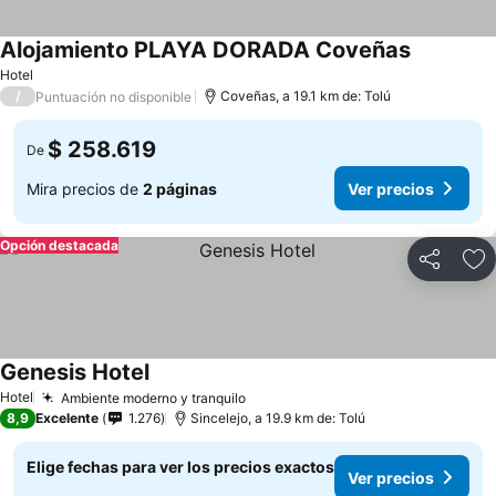
Alojamiento PLAYA DORADA Coveñas
Hotel
/
Coveñas, a 19.1 km de: Tolú
Puntuación no disponible
$ 258.619
De
Mira precios de
2 páginas
Ver precios
Opción destacada
Compartir
Ag
Genesis Hotel
Hotel
Ambiente moderno y tranquilo
8,9
Excelente
1.276
Sincelejo, a 19.9 km de: Tolú
Elige fechas para ver los precios exactos
Ver precios