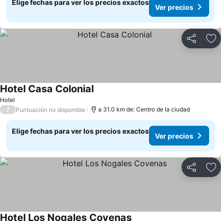
Elige fechas para ver los precios exactos
Ver precios
Compartir
Ag
Hotel Casa Colonial
Hotel
/
a 31.0 km de: Centro de la ciudad
Puntuación no disponible
Elige fechas para ver los precios exactos
Ver precios
Compartir
Ag
Hotel Los Nogales Covenas