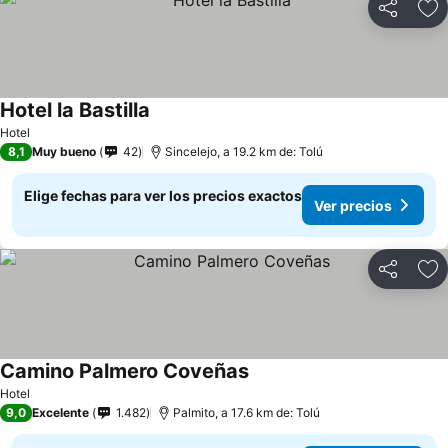
Compartir
Ag
Hotel la Bastilla
Hotel
8,1
Muy bueno
42
Sincelejo, a 19.2 km de: Tolú
Elige fechas para ver los precios exactos
Ver precios
Compartir
Ag
Camino Palmero Coveñas
Hotel
9,0
Excelente
1.482
Palmito, a 17.6 km de: Tolú