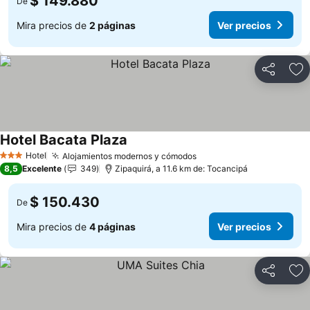
$ 149.880
De
Mira precios de
2 páginas
Ver precios
Compartir
Ag
Hotel Bacata Plaza
Ver precios
Hotel
Alojamientos modernos y cómodos
Ver precios
3 Estrellas
8,5
Excelente
349
Zipaquirá, a 11.6 km de: Tocancipá
$ 150.430
De
Mira precios de
4 páginas
Ver precios
Compartir
Ag