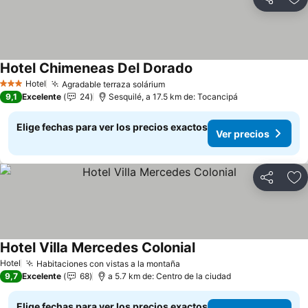
Compartir
Ag
Hotel Chimeneas Del Dorado
Ver precios
Hotel
Agradable terraza solárium
Ver precios
3 Estrellas
9,1
Excelente
24
Sesquilé, a 17.5 km de: Tocancipá
Elige fechas para ver los precios exactos
Ver precios
Compartir
Ag
Hotel Villa Mercedes Colonial
Ver precios
Hotel
Habitaciones con vistas a la montaña
Ver precios
9,7
Excelente
68
a 5.7 km de: Centro de la ciudad
Elige fechas para ver los precios exactos