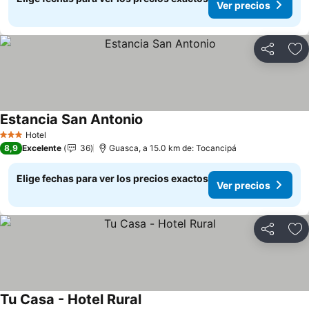
Ver precios
Compartir
Ag
Estancia San Antonio
Ver precios
Hotel
3 Estrellas
8,9
Excelente
36
Guasca, a 15.0 km de: Tocancipá
Elige fechas para ver los precios exactos
Ver precios
Compartir
Ag
Tu Casa - Hotel Rural
Ver precios