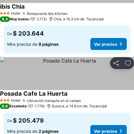
ibis Chia
Ver precios
Hotel
Restaurante Ibis Kitchen
Ver precios
3 Estrellas
8,3
Muy bueno
2.172
Chía, a 16.3 km de: Tocancipá
$ 203.644
De
Mira precios de
8 páginas
Ver precios
Compartir
Ag
Posada Cafe La Huerta
Ver precios
Hotel
Ubicación tranquila en el campo
Ver precios
3 Estrellas
8,8
Excelente
1.774
Guasca, a 14.6 km de: Tocancipá
$ 205.479
De
Mira precios de
2 páginas
Ver precios