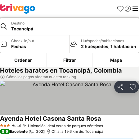
Favoritos
Iniciar 
Me
Destino
Tocancipá
Check-in/out
Huéspedes/habitaciones
Fechas
2 huéspedes, 1 habitación
Ordenar
Filtrar
Mapa
Hoteles baratos en Tocancipá, Colombia
Cómo los pagos afectan nuestro ranking
Compartir
Ag
Ayenda Hotel Casona Santa Rosa
Ver precios
Hotel
Ubicación ideal cerca de parques céntricos
Ver precios
3 Estrellas
8,6
Excelente
302
Chía, a 19.6 km de: Tocancipá