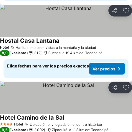
Compartir
Ag
Hostal Casa Lantana
Ver precios
Hotel
Habitaciones con vistas a la montaña y la ciudad
Ver precios
8,9
Excelente
312
Suesca, a 19.4 km de: Tocancipá
Elige fechas para ver los precios exactos
Ver precios
Compartir
Ag
Hotel Camino de la Sal
Ver precios
Hotel
Ubicación privilegiada en el centro histórico
Ver precios
4 Estrellas
9,5
Excelente
2.002
Zipaquirá, a 11.8 km de: Tocancipá