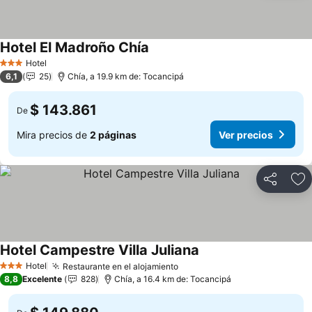
Hotel El Madroño Chía
Ver precios
Hotel
3 Estrellas
6,1
25
Chía, a 19.9 km de: Tocancipá
$ 143.861
De
Mira precios de
2 páginas
Ver precios
Compartir
Ag
Hotel Campestre Villa Juliana
Ver precios
Hotel
Restaurante en el alojamiento
Ver precios
3 Estrellas
8,8
Excelente
828
Chía, a 16.4 km de: Tocancipá