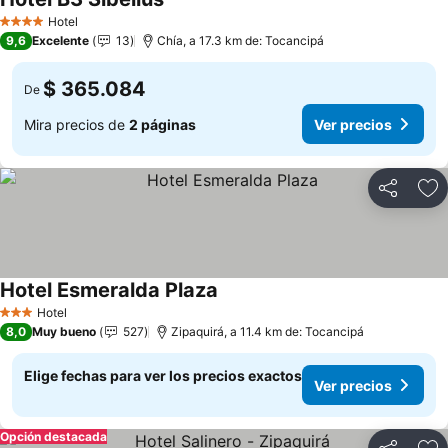
Ver precios
Hotel
4 Estrellas
9,6
Excelente
13
Chía, a 17.3 km de: Tocancipá
$ 365.084
De
Mira precios de
2 páginas
Ver precios
Compartir
Ag
Hotel Esmeralda Plaza
Ver precios
Hotel
3 Estrellas
8,0
Muy bueno
527
Zipaquirá, a 11.4 km de: Tocancipá
Elige fechas para ver los precios exactos
Ver precios
Opción destacada