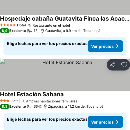
Hospedaje cabaña Guatavita Finca las Acacias
Ver precios
Hotel
Restaurante en el hotel
Ver precios
5 Estrellas
8,9
Excelente
15
Guatavita, a 9.9 km de: Tocancipá
Elige fechas para ver los precios exactos
Ver precios
Compartir
Ag
Hotel Estación Sabana
Ver precios
Hotel
Amplias habitaciones familiares
Ver precios
3 Estrellas
8,8
Excelente
664
Zipaquirá, a 11.2 km de: Tocancipá
Elige fechas para ver los precios exactos
Ver precios