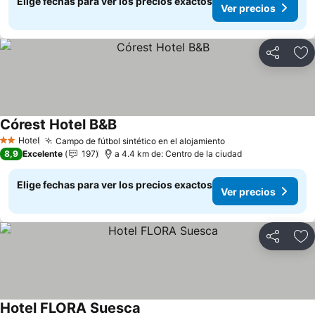
Elige fechas para ver los precios exactos
Ver precios
Compartir
Ag
Córest Hotel B&B
Ver precios
Hotel
Campo de fútbol sintético en el alojamiento
Ver precios
2 Estrellas
8,9
Excelente
197
a 4.4 km de: Centro de la ciudad
Elige fechas para ver los precios exactos
Ver precios
Compartir
Ag
Hotel FLORA Suesca