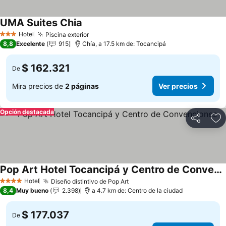
UMA Suites Chia
Ver precios
Hotel
Piscina exterior
Ver precios
3 Estrellas
8,8
Excelente
915
Chía, a 17.5 km de: Tocancipá
$ 162.321
De
Mira precios de
2 páginas
Ver precios
Opción destacada
Compartir
Ag
Pop Art Hotel Tocancipá y Centro de Convenciones
Ver precios
Hotel
Diseño distintivo de Pop Art
Ver precios
4 Estrellas
8,4
Muy bueno
2.398
a 4.7 km de: Centro de la ciudad
$ 177.037
De