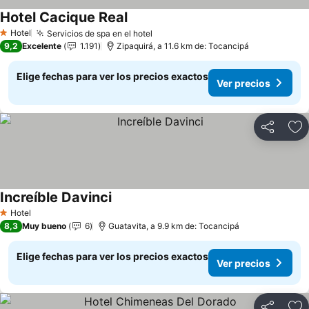
Hotel Cacique Real
Ver precios
Hotel
Servicios de spa en el hotel
Ver precios
1 Estrellas
9,2
Excelente
1.191
Zipaquirá, a 11.6 km de: Tocancipá
Elige fechas para ver los precios exactos
Ver precios
Compartir
Ag
Increíble Davinci
Ver precios
Hotel
1 Estrellas
8,3
Muy bueno
6
Guatavita, a 9.9 km de: Tocancipá
Elige fechas para ver los precios exactos
Ver precios