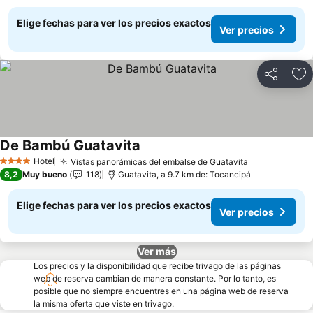
Elige fechas para ver los precios exactos
Ver precios
Compartir
Ag
De Bambú Guatavita
Ver precios
Hotel
Vistas panorámicas del embalse de Guatavita
Ver precios
4 Estrellas
8,2
Muy bueno
118
Guatavita, a 9.7 km de: Tocancipá
Elige fechas para ver los precios exactos
Ver precios
Ver más
Los precios y la disponibilidad que recibe trivago de las páginas
web de reserva cambian de manera constante. Por lo tanto, es
posible que no siempre encuentres en una página web de reserva
la misma oferta que viste en trivago.