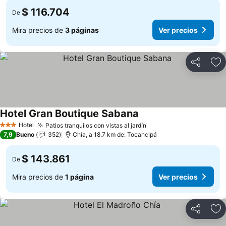
$ 116.704
De
Mira precios de
3 páginas
Ver precios
Compartir
Ag
Hotel Gran Boutique Sabana
Ver precios
Hotel
Patios tranquilos con vistas al jardín
Ver precios
3 Estrellas
7,9
Bueno
352
Chía, a 18.7 km de: Tocancipá
$ 143.861
De
Mira precios de
1 página
Ver precios
Compartir
Ag