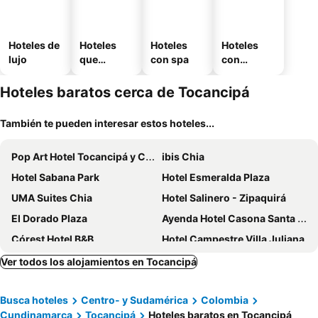
Hoteles de
Hoteles
Hoteles
Hoteles
lujo
que
con spa
con
aceptan
estaciona
mascotas
miento
Hoteles baratos cerca de Tocancipá
También te pueden interesar estos hoteles...
Pop Art Hotel Tocancipá y Centro de Convenciones
ibis Chia
Hotel Sabana Park
Hotel Esmeralda Plaza
UMA Suites Chia
Hotel Salinero - Zipaquirá
El Dorado Plaza
Ayenda Hotel Casona Santa Rosa
Córest Hotel B&B
Hotel Campestre Villa Juliana
Hotel Bacata Plaza
Blau Hotel Cafe
Ver todos los alojamientos en Tocancipá
Hostal Casa Lantana
Hotel Xue Sabana
Busca hoteles
Centro- y Sudamérica
Colombia
Hotel Gran Boutique Sabana
Hotel El Dorado Guatavita
Cundinamarca
Tocancipá
Hoteles baratos en Tocancipá