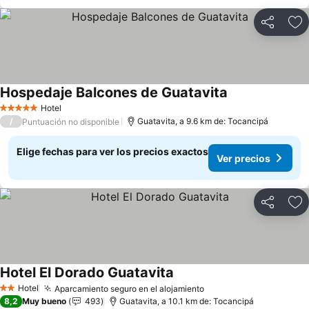
Compartir
Ag
Hospedaje Balcones de Guatavita
Ver precios
Hotel
5 Estrellas
/
Guatavita, a 9.6 km de: Tocancipá
Puntuación no disponible
Elige fechas para ver los precios exactos
Ver precios
Compartir
Ag
Hotel El Dorado Guatavita
Ver precios
Hotel
Aparcamiento seguro en el alojamiento
Ver precios
2 Estrellas
8,2
Muy bueno
493
Guatavita, a 10.1 km de: Tocancipá