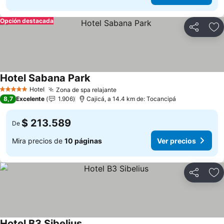
Opción destacada
Compartir
Ag
Hotel Sabana Park
Ver precios
Hotel
Zona de spa relajante
Ver precios
5 Estrellas
8,7
Excelente
1.906
Cajicá, a 14.4 km de: Tocancipá
$ 213.589
De
Mira precios de
10 páginas
Ver precios
Compartir
Ag
Hotel B3 Sibelius