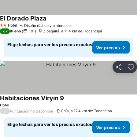
El Dorado Plaza
Ver precios
Hotel
Diseño rústico y pintoresco
Ver precios
2 Estrellas
7,7
Bueno
191
Zipaquirá, a 11.4 km de: Tocancipá
Elige fechas para ver los precios exactos
Ver precios
Compartir
Ag
Habitaciones Viryin 9
Ver precios
Hotel
/
Chía, a 17.4 km de: Tocancipá
Puntuación no disponible
Elige fechas para ver los precios exactos
Ver precios