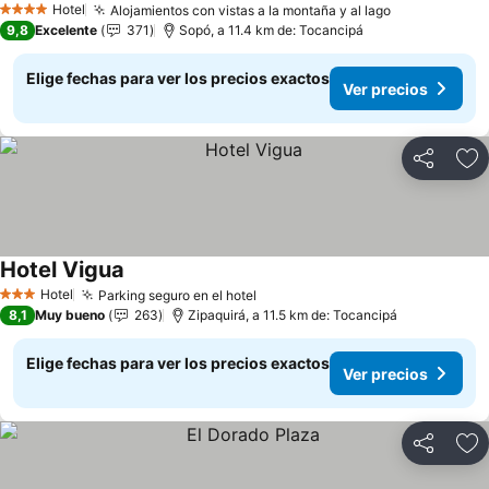
Hotel
Alojamientos con vistas a la montaña y al lago
Ver precios
4 Estrellas
9,8
Excelente
371
Sopó, a 11.4 km de: Tocancipá
Elige fechas para ver los precios exactos
Ver precios
Compartir
Ag
Hotel Vigua
Ver precios
Hotel
Parking seguro en el hotel
Ver precios
3 Estrellas
8,1
Muy bueno
263
Zipaquirá, a 11.5 km de: Tocancipá
Elige fechas para ver los precios exactos
Ver precios
Compartir
Ag