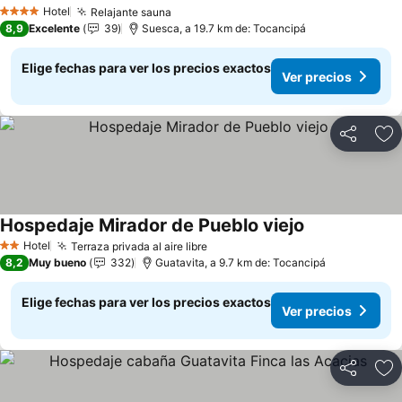
Ver precios
Hotel
Relajante sauna
Ver precios
4 Estrellas
8,9
Excelente
39
Suesca, a 19.7 km de: Tocancipá
Elige fechas para ver los precios exactos
Ver precios
Compartir
Ag
Hospedaje Mirador de Pueblo viejo
Ver precios
Hotel
Terraza privada al aire libre
Ver precios
2 Estrellas
8,2
Muy bueno
332
Guatavita, a 9.7 km de: Tocancipá
Elige fechas para ver los precios exactos
Ver precios
Compartir
Ag