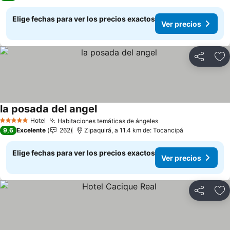
Elige fechas para ver los precios exactos
Ver precios
Compartir
Ag
la posada del angel
Ver precios
Hotel
Habitaciones temáticas de ángeles
Ver precios
5 Estrellas
9,6
Excelente
262
Zipaquirá, a 11.4 km de: Tocancipá
Elige fechas para ver los precios exactos
Ver precios
Compartir
Ag