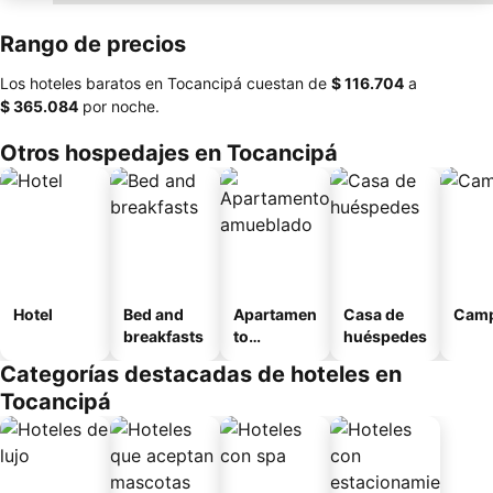
Rango de precios
Los hoteles baratos en Tocancipá cuestan de
‎$ 116.704
a
‎$ 365.084
por noche.
Otros hospedajes en Tocancipá
Hotel
Bed and
Apartamen
Casa de
Camp
breakfasts
to
huéspedes
amueblad
Categorías destacadas de hoteles en
o
Tocancipá