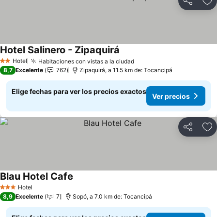
Compartir
Ag
Hotel Salinero - Zipaquirá
Ver precios
Hotel
Habitaciones con vistas a la ciudad
Ver precios
2 Estrellas
8,7
Excelente
762
Zipaquirá, a 11.5 km de: Tocancipá
Elige fechas para ver los precios exactos
Ver precios
Compartir
Ag
Blau Hotel Cafe
Ver precios
Hotel
3 Estrellas
8,9
Excelente
7
Sopó, a 7.0 km de: Tocancipá