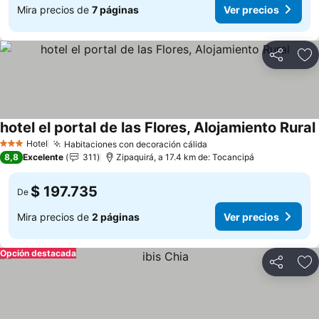
Mira precios de
7 páginas
Ver precios
Compartir
Ag
hotel el portal de las Flores, Alojamiento Rural
Hotel
Habitaciones con decoración cálida
Ver precios
3 Estrellas
8,8
Excelente
311
Zipaquirá, a 17.4 km de: Tocancipá
$ 197.735
De
Mira precios de
2 páginas
Ver precios
Opción destacada
Compartir
Ag