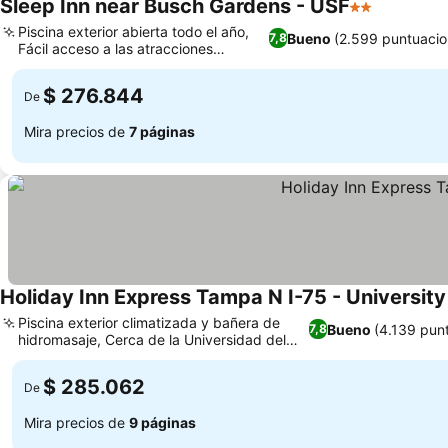
Sleep Inn near Busch Gardens - USF
2 Estrellas
Ver preci
Piscina exterior abierta todo el año,
Bueno
(2.599 puntuacio
7,8
Fácil acceso a las atracciones
Ver precios
principales
$ 276.844
De
Mira precios de
7 páginas
Holiday Inn Express Tampa N I-75 - University
Piscina exterior climatizada y bañera de
Bueno
(4.139 pun
7,8
hidromasaje, Cerca de la Universidad del
Ver precios
Sur de Florida
$ 285.062
De
Mira precios de
9 páginas