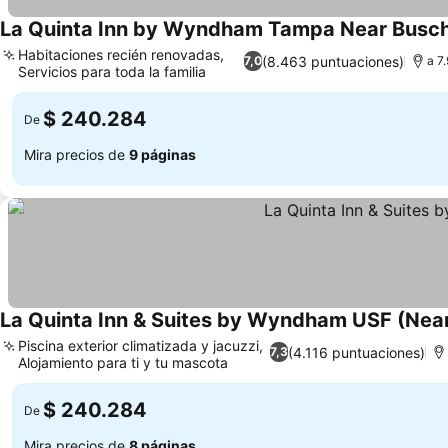
La Quinta Inn by Wyndham Tampa Near Busc
Habitaciones recién renovadas,
(8.463 puntuaciones)
7,0
a 7
Servicios para toda la familia
Ver precios
$ 240.284
De
Mira precios de
9 páginas
La Quinta Inn & Suites by Wyndham USF (Nea
Piscina exterior climatizada y jacuzzi,
(4.116 puntuaciones)
7,3
Alojamiento para ti y tu mascota
Ver precios
$ 240.284
De
Mira precios de
8 páginas