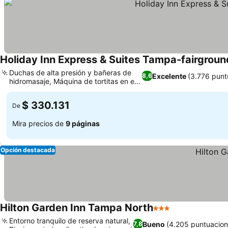
Holiday Inn Express & Suites Tampa-fairgroun
Duchas de alta presión y bañeras de
Excelente
(3.776 punt
8,6
hidromasaje, Máquina de tortitas en el
Ver precios
desayuno
$ 330.131
De
Mira precios de
9 páginas
Opción destacada
Hilton Garden Inn Tampa North
3 Estrellas
Ver precios
Entorno tranquilo de reserva natural,
Bueno
(4.205 puntuacion
7,8