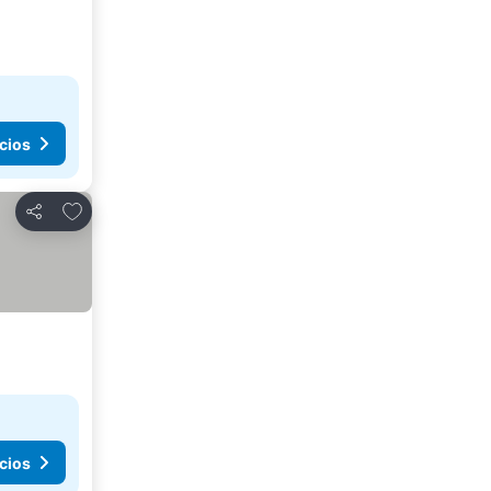
cios
Agregar a favoritos
Compartir
cios