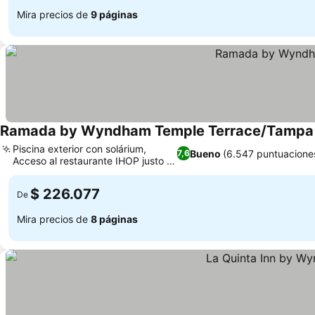
Mira precios de
9 páginas
Ramada by Wyndham Temple Terrace/Tampa
Piscina exterior con solárium,
Bueno
(6.547 puntuacione
7,6
Acceso al restaurante IHOP justo al
Ver precios
lado
$ 226.077
De
Mira precios de
8 páginas