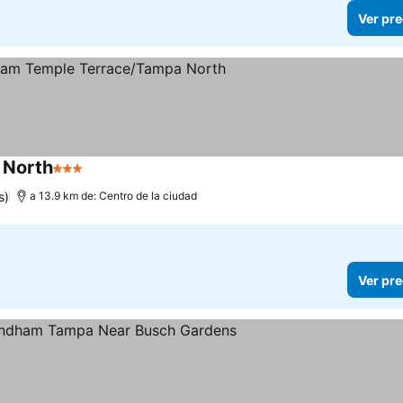
Ver pre
 North
3 Estrellas
Ver precios
s)
a 13.9 km de: Centro de la ciudad
Ver pre