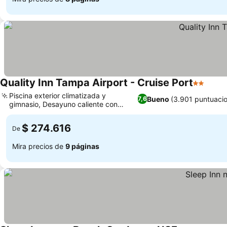
Quality Inn Tampa Airport - Cruise Port
2 Estrell
Ver p
Piscina exterior climatizada y
Bueno
(3.901 puntuaci
7,6
gimnasio, Desayuno caliente con
Ver precios
variedad diaria
$ 274.616
De
Mira precios de
9 páginas