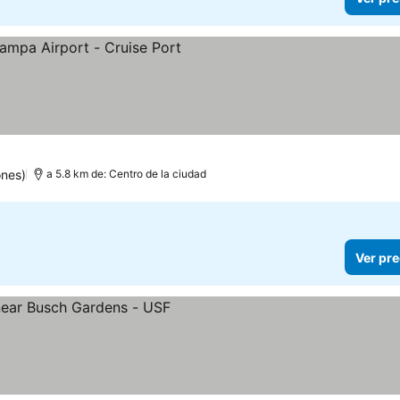
as
recios
ones)
a 5.8 km de: Centro de la ciudad
Ver pre