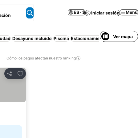
ES · $
Menú
Iniciar sesión
ación
Ver mapa
iudad
Desayuno incluido
Piscina
Estacionamiento
Playa
Traslad
Cómo los pagos afectan nuestro ranking
Agregar a favoritos
Compartir