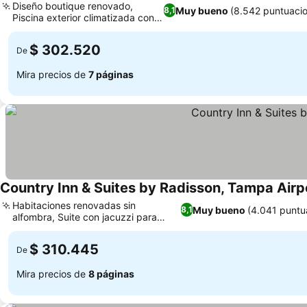
Diseño boutique renovado,
Muy bueno
(8.542 puntuaci
8,1
Piscina exterior climatizada con
Ver precios
cabañas
$ 302.520
De
Mira precios de
7 páginas
Country Inn & Suites by Radisson, Tampa Airp
Habitaciones renovadas sin
Muy bueno
(4.041 puntu
8,1
alfombra, Suite con jacuzzi para
Ver precios
relajarte al máximo
$ 310.445
De
Mira precios de
8 páginas