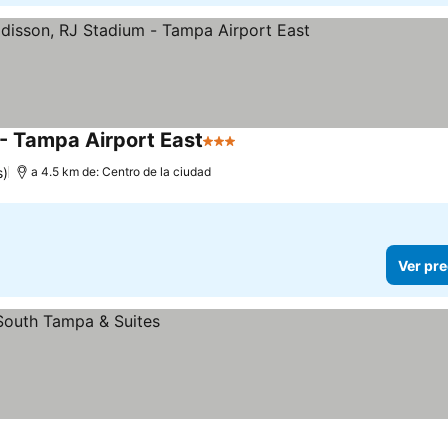
 - Tampa Airport East
3 Estrellas
Ver precios
s)
a 4.5 km de: Centro de la ciudad
Ver pre