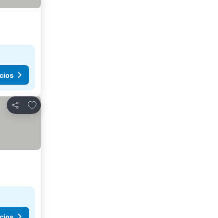
cios
Agregar a favoritos
Compartir
cios