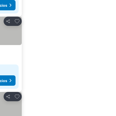
cios
Agregar a favoritos
Compartir
cios
Agregar a favoritos
Compartir