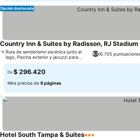
Opción destacada
Country Inn & Suites by Radisson, RJ Stadium
Ruta de senderismo escénica junto al
(6.705 puntuacione
6,7
lago, Piscina exterior y jacuzzi para
Ver precios
relajarte
$ 296.420
De
Mira precios de
9 páginas
Hotel South Tampa & Suites
3 Estrellas
Ver precios