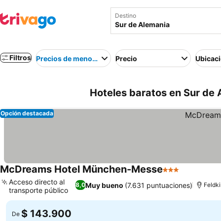
Destino
Filtros
Precios de menor a mayor
Precio
Ubicac
Hoteles baratos en Sur de 
Opción destacada
McDreams Hotel München-Messe
3 Estrellas
Ver precio
Acceso directo al
Muy bueno
(7.631 puntuaciones)
8,0
Feldk
transporte público
Ver precios
$ 143.900
De