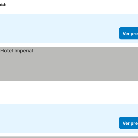
ich
Ver pre
Ver pre