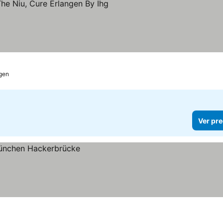
trellas
Ver precios
gen
Ver pre