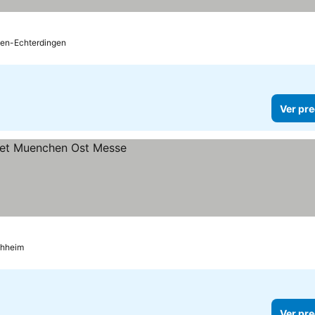
den-Echterdingen
Ver pre
chheim
Ver pre