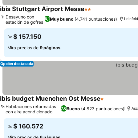
ibis Stuttgart Airport Messe
2 Estrellas
Ver precios
Desayuno con
Muy bueno
(4.741 puntuaciones)
8,1
Leinfel
estación de gofres
Ver precios
$ 157.150
De
Mira precios de
9 páginas
Opción destacada
ibis budget Muenchen Ost Messe
1 Estrellas
Ver precios
Habitaciones reformadas
Bueno
(4.823 puntuaciones)
7,6
As
con aire acondicionado
Ver precios
$ 160.572
De
Mira precios de
6 páginas