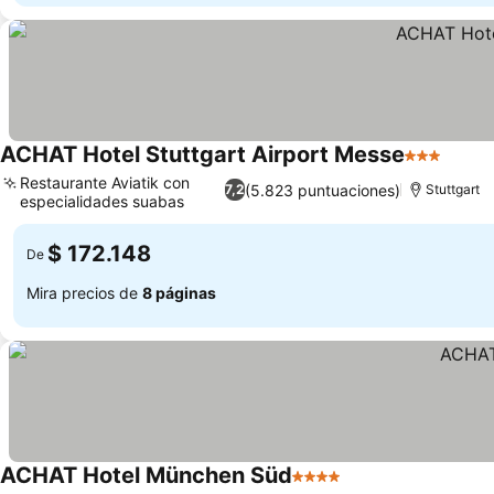
ACHAT Hotel Stuttgart Airport Messe
3 Estrellas
Ver p
Restaurante Aviatik con
(5.823 puntuaciones)
7,2
Stuttgart
especialidades suabas
Ver precios
$ 172.148
De
Mira precios de
8 páginas
ACHAT Hotel München Süd
4 Estrellas
Ver precios