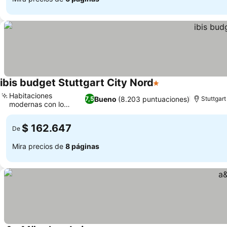
ibis budget Stuttgart City Nord
1 Estrellas
Ver precios
Habitaciones
Bueno
(8.203 puntuaciones)
7,5
Stuttgart
modernas con lo
Ver precios
esencial
$ 162.647
De
Mira precios de
8 páginas