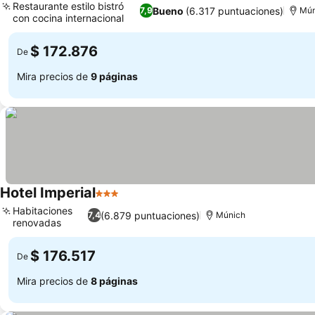
Restaurante estilo bistró
Bueno
(6.317 puntuaciones)
7,9
Mún
con cocina internacional
Ver precios
$ 172.876
De
Mira precios de
9 páginas
Hotel Imperial
3 Estrellas
Ver precios
Habitaciones
(6.879 puntuaciones)
7,4
Múnich
renovadas
Ver precios
$ 176.517
De
Mira precios de
8 páginas