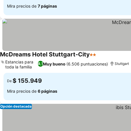
Mira precios de
7 páginas
McDreams Hotel Stuttgart-City
2 Estrellas
Ver precios
Estancias para
Muy bueno
(6.506 puntuaciones)
8,1
Stuttgart
toda la familia
Ver precios
$ 155.949
De
Mira precios de
6 páginas
Opción destacada