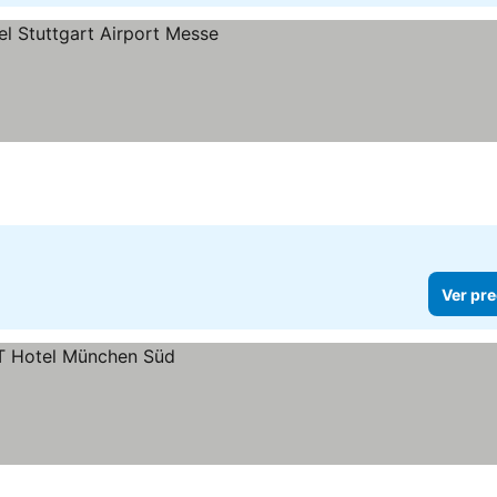
recios
Ver pre