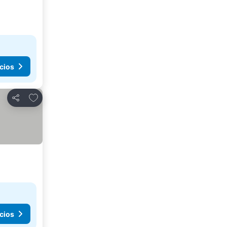
cios
Agregar a favoritos
Compartir
cios