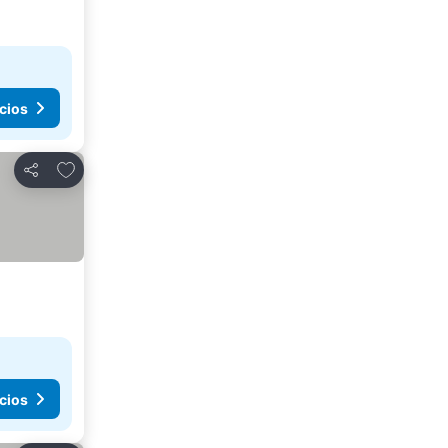
cios
Agregar a favoritos
Compartir
cios