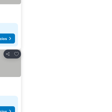
cios
Agregar a favoritos
Compartir
cios