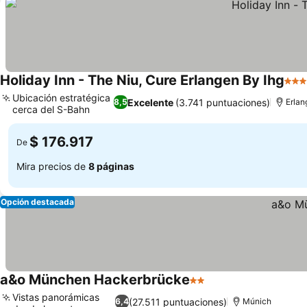
Holiday Inn - The Niu, Cure Erlangen By Ihg
3 Es
Ubicación estratégica
Excelente
(3.741 puntuaciones)
8,5
Erlan
cerca del S-Bahn
Ver precios
$ 176.917
De
Mira precios de
8 páginas
Opción destacada
a&o München Hackerbrücke
2 Estrellas
Ver precios
Vistas panorámicas
(27.511 puntuaciones)
6,4
Múnich