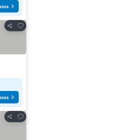
cios
Agregar a favoritos
Compartir
cios
Agregar a favoritos
Compartir