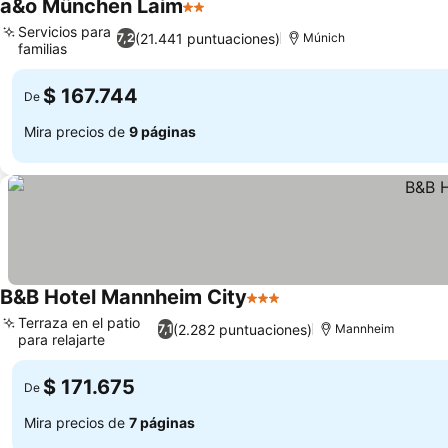
a&o München Laim
2 Estrellas
Ver precios
Servicios para
(21.441 puntuaciones)
7,2
Múnich
familias
Ver precios
$ 167.744
De
Mira precios de
9 páginas
B&B Hotel Mannheim City
3 Estrellas
Ver precios
Terraza en el patio
(2.282 puntuaciones)
7,1
Mannheim
para relajarte
Ver precios
$ 171.675
De
Mira precios de
7 páginas