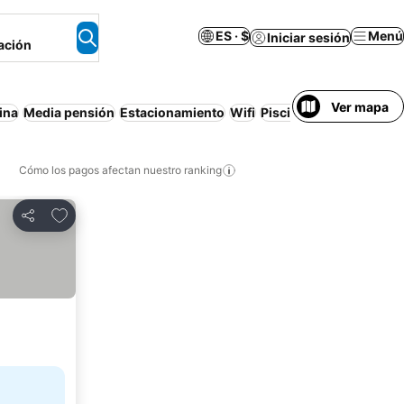
ES · $
Menú
Iniciar sesión
ación
Ver mapa
ina
Media pensión
Estacionamiento
Wifi
Piscina techada
Apart
Cómo los pagos afectan nuestro ranking
Agregar a favoritos
Compartir