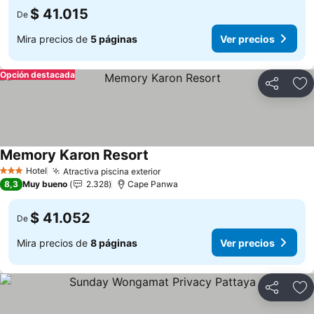
$ 41.015
De
Mira precios de
5 páginas
Ver precios
Opción destacada
Compartir
Ag
Memory Karon Resort
Hotel
Atractiva piscina exterior
3 Estrellas
8,3
Muy bueno
2.328
Cape Panwa
$ 41.052
De
Mira precios de
8 páginas
Ver precios
Compartir
Ag