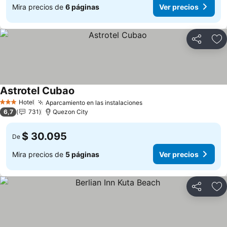
Mira precios de
6 páginas
Ver precios
Compartir
Ag
Astrotel Cubao
Hotel
Aparcamiento en las instalaciones
3 Estrellas
6,7
731
Quezon City
$ 30.095
De
Mira precios de
5 páginas
Ver precios
Compartir
Ag