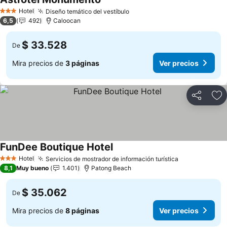
Hotel
Diseño temático del vestíbulo
3 Estrellas
6,5
492
Caloocan
$ 33.528
De
Mira precios de
3 páginas
Ver precios
Compartir
Ag
FunDee Boutique Hotel
Hotel
Servicios de mostrador de información turística
3 Estrellas
8,1
Muy bueno
1.401
Patong Beach
$ 35.062
De
Mira precios de
8 páginas
Ver precios