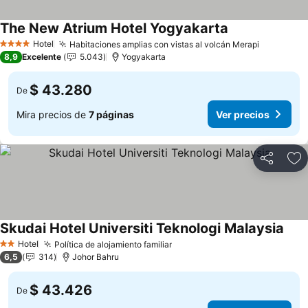
The New Atrium Hotel Yogyakarta
Hotel
Habitaciones amplias con vistas al volcán Merapi
4 Estrellas
8,9
Excelente
5.043
Yogyakarta
$ 43.280
De
Mira precios de
7 páginas
Ver precios
Compartir
Ag
Skudai Hotel Universiti Teknologi Malaysia
Hotel
Política de alojamiento familiar
2 Estrellas
6,5
314
Johor Bahru
$ 43.426
De