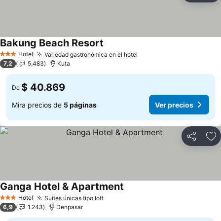
Bakung Beach Resort
Hotel
Variedad gastronómica en el hotel
3 Estrellas
7,2
5.483
Kuta
$ 40.869
De
Mira precios de
5 páginas
Ver precios
Compartir
Ag
Ganga Hotel & Apartment
Hotel
Suites únicas tipo loft
3 Estrellas
6,9
1.243
Denpasar