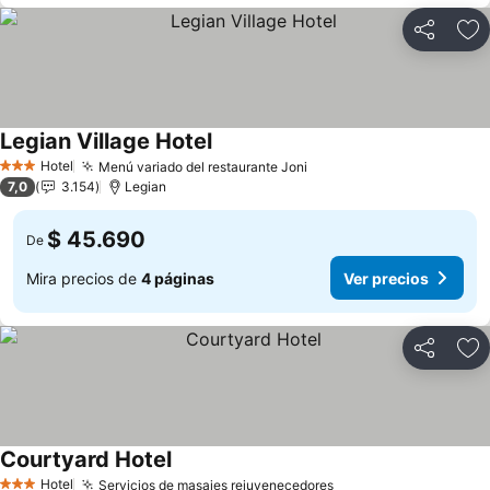
Compartir
Ag
Legian Village Hotel
Hotel
Menú variado del restaurante Joni
3 Estrellas
7,0
3.154
Legian
$ 45.690
De
Mira precios de
4 páginas
Ver precios
Compartir
Ag
Courtyard Hotel
Hotel
Servicios de masajes rejuvenecedores