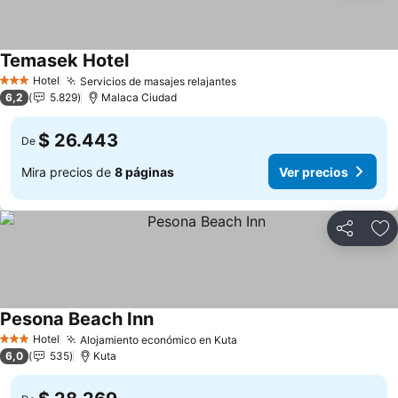
Temasek Hotel
Hotel
Servicios de masajes relajantes
3 Estrellas
6,2
5.829
Malaca Ciudad
$ 26.443
De
Mira precios de
8 páginas
Ver precios
Compartir
Ag
Pesona Beach Inn
Hotel
Alojamiento económico en Kuta
3 Estrellas
6,0
535
Kuta