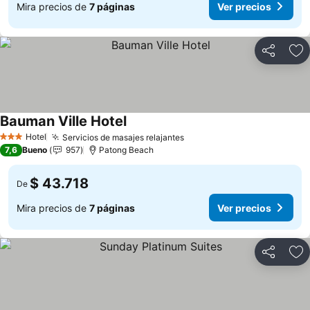
Mira precios de
7 páginas
Ver precios
Compartir
Ag
Bauman Ville Hotel
Hotel
Servicios de masajes relajantes
3 Estrellas
7,6
Bueno
957
Patong Beach
$ 43.718
De
Mira precios de
7 páginas
Ver precios
Compartir
Ag