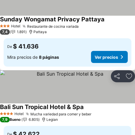
Sunday Wongamat Privacy Pattaya
Hotel
Restaurante de cocina variada
3 Estrellas
7,4
1.891
Pattaya
$ 41.636
De
Mira precios de
8 páginas
Ver precios
Compartir
Ag
Bali Sun Tropical Hotel & Spa
Hotel
Mucha variedad para comer y beber
4 Estrellas
7,9
Bueno
6.805
Legian
$ 42.622
De