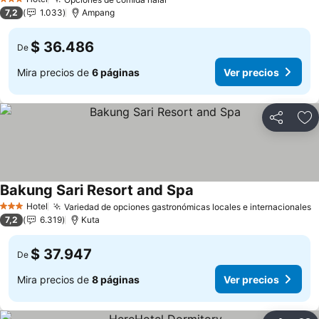
3 Estrellas
7,2
1.033
Ampang
$ 36.486
De
Mira precios de
6 páginas
Ver precios
Compartir
Ag
Bakung Sari Resort and Spa
Hotel
Variedad de opciones gastronómicas locales e internacionales
3 Estrellas
7,2
6.319
Kuta
$ 37.947
De
Mira precios de
8 páginas
Ver precios