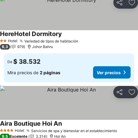
Compartir
Ag
HereHotel Dormitory
Hotel
Variedad de tipos de habitación
2 Estrellas
6,3
979
Johor Bahru
$ 38.532
De
Mira precios de
2 páginas
Ver precios
Compartir
Ag
Aira Boutique Hoi An
Hotel
Servicios de spa y bienestar en el establecimiento
4 Estrellas
9,5
Excelente
3.314
Hoi An