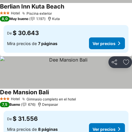
Berlian Inn Kuta Beach
Hotel
Piscina exterior
3 Estrellas
8,0
Muy bueno
1.197
Kuta
$ 30.643
De
Mira precios de
7 páginas
Ver precios
Compartir
Ag
Dee Mansion Bali
Hotel
Gimnasio completo en el hotel
3 Estrellas
7,5
Bueno
676
Denpasar
$ 31.556
De
Mira precios de
8 páginas
Ver precios