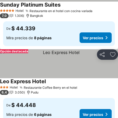
Sunday Platinum Suites
Hotel
Restaurante en el hotel con cocina variada
5 Estrellas
7,0
1.306
Bangkok
$ 44.339
De
Mira precios de
8 páginas
Ver precios
Opción destacada
Compartir
Ag
Leo Express Hotel
Hotel
Restaurante Coffee Berry en el hotel
3 Estrellas
6,4
3.050
Pudu
$ 44.448
De
Mira precios de
6 páginas
Ver precios