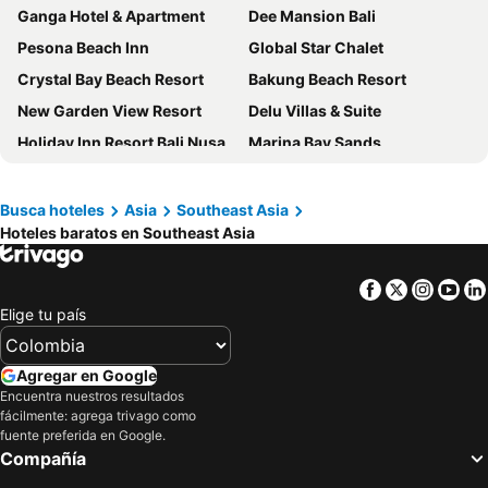
Ganga Hotel & Apartment
Dee Mansion Bali
Pesona Beach Inn
Global Star Chalet
Crystal Bay Beach Resort
Bakung Beach Resort
New Garden View Resort
Delu Villas & Suite
Holiday Inn Resort Bali Nusa Dua By Ihg
Marina Bay Sands
Holiday Inn Resort Baruna Bali By Ihg
Legian Paradiso Hotel
Hotel 99 Kepong
Hotel Indigo Bali Seminyak Beach By Ihg
Busca hoteles
Asia
Southeast Asia
Hoteles baratos en Southeast Asia
Prama Sanur Beach Bali
Royal Crown Hotel & Spa
Champlung Mas Hotel
Holiday Inn Bali Sanur by IHG
Facebook
Twitter
Insta
Yo
Phuket Emerald Beach Resort
Hyatt Regency Bali
Elige tu país
Kuta Central Park Hotel
Furama RiverFront
Grand Mercure Bali Seminyak
Besakih Beach Hotel
Agregar en Google
Thai House Beach Resort
Hotel Boss
Encuentra nuestros resultados
fácilmente: agrega trivago como
The Legian Mas Beach Inn
Holiday Inn Express Baruna Bali By Ihg
fuente preferida en Google.
Compañía
Grand 5 Hotel & Plaza Sukhumvit Bangkok
Shangri-La Bangkok