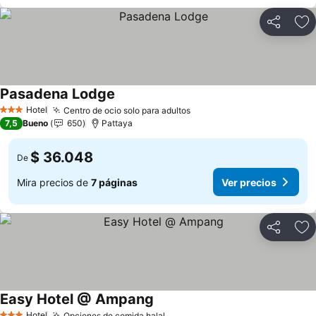
Compartir
Ag
Pasadena Lodge
Hotel
Centro de ocio solo para adultos
3 Estrellas
7,5
Bueno
650
Pattaya
$ 36.048
De
Mira precios de
7 páginas
Ver precios
Compartir
Ag
Easy Hotel @ Ampang
Hotel
Opciones de comida halal