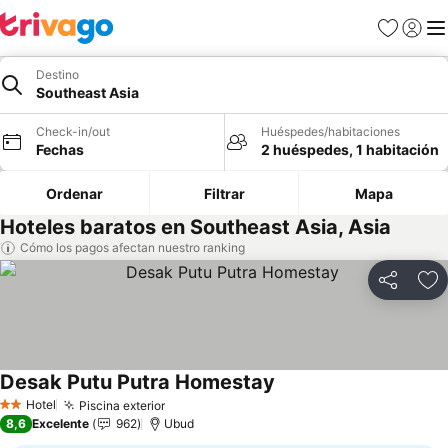
Favoritos
Iniciar 
Me
Destino
Southeast Asia
Check-in/out
Huéspedes/habitaciones
Fechas
2 huéspedes, 1 habitación
Ordenar
Filtrar
Mapa
Hoteles baratos en Southeast Asia, Asia
Cómo los pagos afectan nuestro ranking
Compartir
Ag
Desak Putu Putra Homestay
Hotel
Piscina exterior
2 Estrellas
8,6
Excelente
962
Ubud