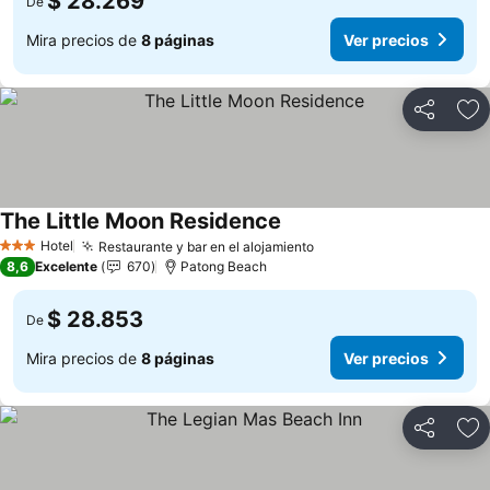
$ 28.269
De
Mira precios de
8 páginas
Ver precios
Compartir
Ag
The Little Moon Residence
Hotel
Restaurante y bar en el alojamiento
3 Estrellas
8,6
Excelente
670
Patong Beach
$ 28.853
De
Mira precios de
8 páginas
Ver precios
Compartir
Ag