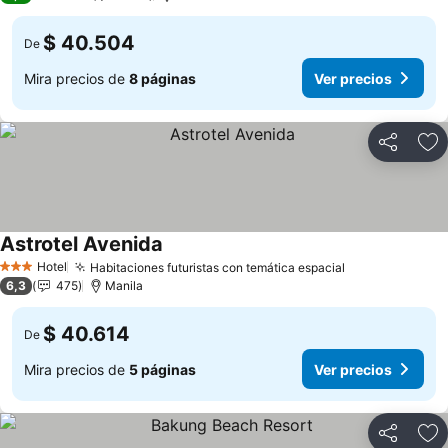
$ 40.504
De
Mira precios de
8 páginas
Ver precios
Compartir
Ag
Astrotel Avenida
Hotel
Habitaciones futuristas con temática espacial
3 Estrellas
6,3
475
Manila
$ 40.614
De
Mira precios de
5 páginas
Ver precios
Compartir
Ag