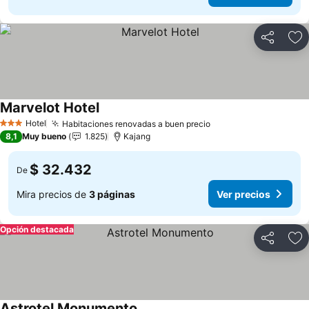
Compartir
Ag
Marvelot Hotel
Hotel
Habitaciones renovadas a buen precio
3 Estrellas
8,1
Muy bueno
1.825
Kajang
$ 32.432
De
Mira precios de
3 páginas
Ver precios
Opción destacada
Compartir
Ag
Astrotel Monumento