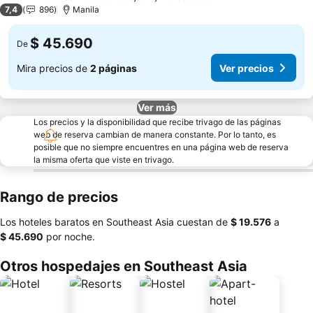
3 Estrellas
7,4
896
Manila
$ 45.690
De
Mira precios de
2 páginas
Ver precios
Ver más
Los precios y la disponibilidad que recibe trivago de las páginas
web de reserva cambian de manera constante. Por lo tanto, es
posible que no siempre encuentres en una página web de reserva
la misma oferta que viste en trivago.
Rango de precios
Los hoteles baratos en Southeast Asia cuestan de
‎$ 19.576
a
‎$ 45.690
por noche.
Otros hospedajes en Southeast Asia