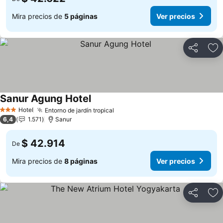
Mira precios de
5 páginas
Ver precios
Compartir
Ag
Sanur Agung Hotel
Hotel
Entorno de jardín tropical
3 Estrellas
6,4
1.571
Sanur
$ 42.914
De
Mira precios de
8 páginas
Ver precios
Compartir
Ag