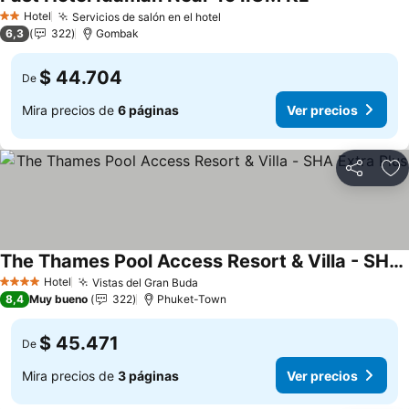
Hotel
Servicios de salón en el hotel
2 Estrellas
6,3
322
Gombak
$ 44.704
De
Mira precios de
6 páginas
Ver precios
Compartir
Ag
The Thames Pool Access Resort & Villa - SHA Extra Plus
Hotel
Vistas del Gran Buda
4 Estrellas
8,4
Muy bueno
322
Phuket-Town
$ 45.471
De
Mira precios de
3 páginas
Ver precios