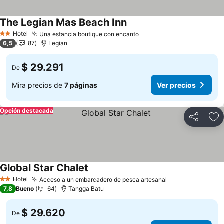
The Legian Mas Beach Inn
Hotel
Una estancia boutique con encanto
2 Estrellas
6,5
87
Legian
$ 29.291
De
Mira precios de
7 páginas
Ver precios
Opción destacada
Compartir
Ag
Global Star Chalet
Hotel
Acceso a un embarcadero de pesca artesanal
2 Estrellas
7,8
Bueno
64
Tangga Batu
$ 29.620
De