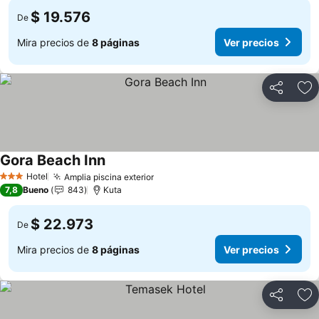
$ 19.576
De
Mira precios de
8 páginas
Ver precios
Compartir
Ag
Gora Beach Inn
Hotel
Amplia piscina exterior
3 Estrellas
7,8
Bueno
843
Kuta
$ 22.973
De
Mira precios de
8 páginas
Ver precios
Compartir
Ag